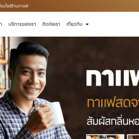
ฟรนไชส์ร้านกาแฟ
ัก
บริการของเรา
ติดต่อเรา
เกี่ยวกับ