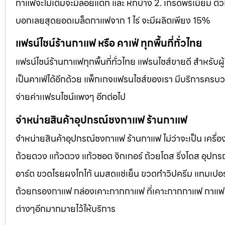
กาแฟจะไม่เต็มจะมีลอยแตก และ หักบ้าง 2. เกรดพรีเมี่ยม ต
บอกเลยสุดยอดเมล็ดกาแฟจาก 1 ไร่ จะมีผลิตเพียง 15%
แฟรน์ไชน์ร้านกาแฟ หรือ คาเฟ่ ทุกพื้นที่ทั่วไทย
แฟรน์ไชน์ร้านกาแฟทุกพื้นที่ทั่วไทย แฟรนไชส์ขายดี สำหรับผู
เป็นคาเฟ่ได้อีกด้วย แพ็กเกจแฟรนไชส์ของเรา มีบริการครบวงจ
จ่ายค่าเเฟรนไชน์แพงๆ อีกต่อไป
จำหน่ายสินค้าอุปกรณ์ชงกาแฟ ร้านกาแฟ
จำหน่ายสินค้าอุปกรณ์ชงกาแฟ ร้านกาแฟ ไม่ว่าจะเป็น เครื่
ถ้วยตวง แก้วตวง แก้วซอต จิกเกอร์ ถ้วยโดส ริ่งโดส อุปก
อาร์ต ขวดโรยผงโกโก้ นมสดแช่เย็น ขวดทำวิปครีม แทมเปอร์
ถ้วยกรองกาแฟ กล่องเคาะกากกาแฟ ที่เคาะกากกาแฟ กาแฟหัวป
ต่างๆอีกมากมายไว้ให้บริการ