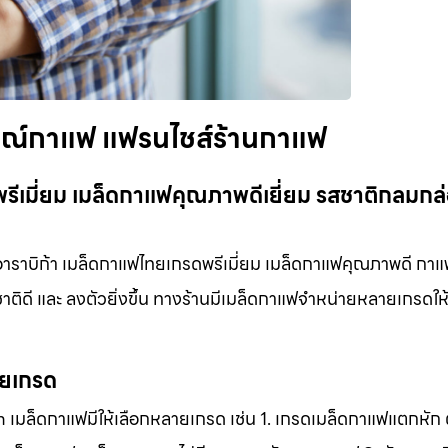
รณ์กาแฟ แฟรนไชส์ร้านกาแฟ
รีเมี่ยม เมล็ดกาแฟคุณภาพดีเยี่ยม รสชาติกลมกล
อาราบิก้า เมล็ดกาแฟไทยเกรดพรีเมี่ยม เมล็ดกาแฟคุณภาพดี กาแ
าติดี และ ลงตัวยิ่งขึ้น ทางร้านมีเมล็ดกาแฟจำหน่ายหลายเกรดให้เล
ายเกรด
เมล็ดกาแฟมีให้เลือกหลายเกรด เช่น 1. เกรดเมล็ดกาแฟแตกหัก ต