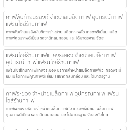
คาเฟ่พันท้ายนรสิงห์ จำหน่ายเมล็ดกาแฟ อุปกรณ์กาแฟ
แฟรนไชส์ร้านกาแฟ
คาเฟ่พันท้ายนรสิงห์ บริการจำหน่ายเมล็ดกาแฟคั่ว เกรดพรีเมี่ยม เมล็ด
กาแฟคุณภาพดีเยี่ยม รสชาติกลมกล่อม และ ได้มาตรฐาน จัดส่
แฟรนไชส์ร้านกาแฟแกลงระยอง จำหน่ายเมล็ดกาแฟ
อุปกรณ์กาแฟ แฟรนไชส์ร้านกาแฟ
แฟรนไชส์ร้านกาแฟแกลงระยอง บริการจำหน่ายเมล็ดกาแฟคั่ว เกรดพรีเมี่
ยม เมล็ดกาแฟคุณภาพดีเยี่ยม รสชาติกลมกล่อม และ ได้มาตรฐาน
คาเฟ่ระยอง จำหน่ายเมล็ดกาแฟ อุปกรณ์กาแฟ แฟรน
ไชส์ร้านกาแฟ
คาเฟ่ระยอง บริการจำหน่ายเมล็ดกาแฟคั่ว เกรดพรีเมี่ยม เมล็ดกาแฟ
คุณภาพดีเยี่ยม รสชาติกลมกล่อม และ ได้มาตรฐาน จัดส่งทั่วไทย