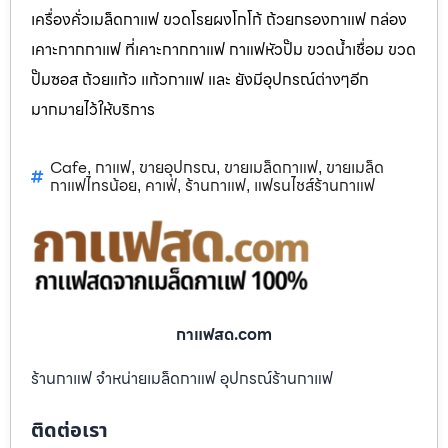
เครื่องคั่วเมล็ดกาแฟ ขวดโรยผงโกโก้ ถ้วยกรองกาแฟ กล่อง
เคาะกากกาแฟ ที่เคาะกากกาแฟ กาแฟหัวปั๊ม ขวดน้ำเชื่อม ขวด
ปั๊มซอส ถ้วยแก้ว แก้วกาแฟ และ ยังมีอุปกรณ์ต่างๆอีก
มากมายไว้ให้บริการ
Cafe
กาแฟ
ขายอุปกรณ
ขายเมล็ดกาแฟ
ขายเมล็ด
,
,
,
,
กาแฟไทรน้อย
คาเฟ่
ร้านกาแฟ
แฟรนไชส์ร้านกาแฟ
,
,
,
กาแฟสด.com
ร้านกาแฟ จำหน่ายเมล็ดกาแฟ อุปกรณ์ร้านกาแฟ
ติดต่อเรา