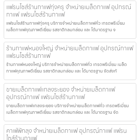
แฟรนไชส์ร้านกาแฟทุ่งครุ จำหน่ายเมล็ดกาแฟ อุปกรณ์
กาแฟ แฟรนไชส์ร้านกาแฟ
แฟรนไชส์ร้านกาแฟทุ่งครุ บริการจำหน่ายเมล็ดกาแฟคั่ว เกรดพรีเมี่ยม
เมล็ดกาแฟคุณภาพดีเยี่ยม รสชาติกลมกล่อม และ ได้มาตรฐาน จ
ร้านกาแฟหนองใหญ่ จำหน่ายเมล็ดกาแฟ อุปกรณ์กาแฟ
แฟรนไชส์ร้านกาแฟ
ร้านกาแฟหนองใหญ่ บริการจำหน่ายเมล็ดกาแฟคั่ว เกรดพรีเมี่ยม เมล็ด
กาแฟคุณภาพดีเยี่ยม รสชาติกลมกล่อม และ ได้มาตรฐาน จัดส่งทั
ขายเมล็ดกาแฟแกลงระยอง จำหน่ายเมล็ดกาแฟ
อุปกรณ์กาแฟ แฟรนไชส์ร้านกาแฟ
ขายเมล็ดกาแฟแกลงระยอง บริการจำหน่ายเมล็ดกาแฟคั่ว เกรดพรีเมี่ยม
เมล็ดกาแฟคุณภาพดีเยี่ยม รสชาติกลมกล่อม และ ได้มาตรฐาน จัด
คาเฟ่พัทลุง จำหน่ายเมล็ดกาแฟ อุปกรณ์กาแฟ แฟรน
ไชส์ร้านกาแฟ