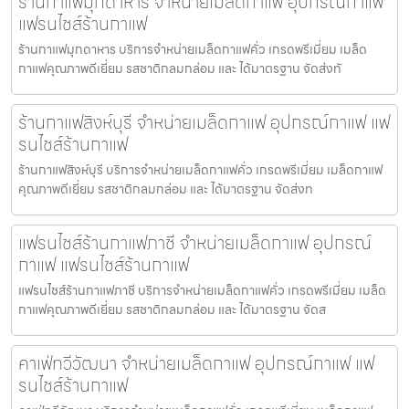
ร้านกาแฟมุกดาหาร จำหน่ายเมล็ดกาแฟ อุปกรณ์กาแฟ
แฟรนไชส์ร้านกาแฟ
ร้านกาแฟมุกดาหาร บริการจำหน่ายเมล็ดกาแฟคั่ว เกรดพรีเมี่ยม เมล็ด
กาแฟคุณภาพดีเยี่ยม รสชาติกลมกล่อม และ ได้มาตรฐาน จัดส่งทั
ร้านกาแฟสิงห์บุรี จำหน่ายเมล็ดกาแฟ อุปกรณ์กาแฟ แฟ
รนไชส์ร้านกาแฟ
ร้านกาแฟสิงห์บุรี บริการจำหน่ายเมล็ดกาแฟคั่ว เกรดพรีเมี่ยม เมล็ดกาแฟ
คุณภาพดีเยี่ยม รสชาติกลมกล่อม และ ได้มาตรฐาน จัดส่งท
แฟรนไชส์ร้านกาแฟภาชี จำหน่ายเมล็ดกาแฟ อุปกรณ์
กาแฟ แฟรนไชส์ร้านกาแฟ
แฟรนไชส์ร้านกาแฟภาชี บริการจำหน่ายเมล็ดกาแฟคั่ว เกรดพรีเมี่ยม เมล็ด
กาแฟคุณภาพดีเยี่ยม รสชาติกลมกล่อม และ ได้มาตรฐาน จัดส
คาเฟ่ทวีวัฒนา จำหน่ายเมล็ดกาแฟ อุปกรณ์กาแฟ แฟ
รนไชส์ร้านกาแฟ