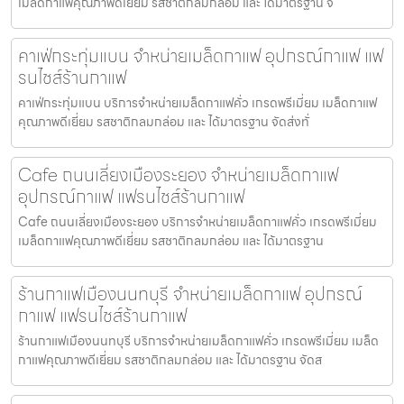
เมล็ดกาแฟคุณภาพดีเยี่ยม รสชาติกลมกล่อม และ ได้มาตรฐาน จ
คาเฟ่กระทุ่มแบน จำหน่ายเมล็ดกาแฟ อุปกรณ์กาแฟ แฟ
รนไชส์ร้านกาแฟ
คาเฟ่กระทุ่มแบน บริการจำหน่ายเมล็ดกาแฟคั่ว เกรดพรีเมี่ยม เมล็ดกาแฟ
คุณภาพดีเยี่ยม รสชาติกลมกล่อม และ ได้มาตรฐาน จัดส่งทั่
Cafe ถนนเลี่ยงเมืองระยอง จำหน่ายเมล็ดกาแฟ
อุปกรณ์กาแฟ แฟรนไชส์ร้านกาแฟ
Cafe ถนนเลี่ยงเมืองระยอง บริการจำหน่ายเมล็ดกาแฟคั่ว เกรดพรีเมี่ยม
เมล็ดกาแฟคุณภาพดีเยี่ยม รสชาติกลมกล่อม และ ได้มาตรฐาน
ร้านกาแฟเมืองนนทบุรี จำหน่ายเมล็ดกาแฟ อุปกรณ์
กาแฟ แฟรนไชส์ร้านกาแฟ
ร้านกาแฟเมืองนนทบุรี บริการจำหน่ายเมล็ดกาแฟคั่ว เกรดพรีเมี่ยม เมล็ด
กาแฟคุณภาพดีเยี่ยม รสชาติกลมกล่อม และ ได้มาตรฐาน จัดส