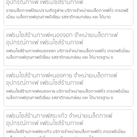
อุปกรณ์กาแฟ แฟรนไชส์ร้านกาแฟ
ขายเมล็ดกาแฟป้อมปราบศัตรูพ่าย บริการจำหน่ายเมล็ดกาแฟคั่ว เกรดพรี
เมี่ยม เมล็ดกาแฟคุณภาพดีเยี่ยม รสชาติกลมกล่อม และ ได้มาต
แฟรนไชส์ร้านกาแฟหนองจอก จำหน่ายเมล็ดกาแฟ
อุปกรณ์กาแฟ แฟรนไชส์ร้านกาแฟ
แฟรนไชส์ร้านกาแฟหนองจอก บริการจำหน่ายเมล็ดกาแฟคั่ว เกรดพรีเมี่ยม
เมล็ดกาแฟคุณภาพดีเยี่ยม รสชาติกลมกล่อม และ ได้มาตรฐาน จ
แฟรนไชส์ร้านกาแฟหนองคาย จำหน่ายเมล็ดกาแฟ
อุปกรณ์กาแฟ แฟรนไชส์ร้านกาแฟ
แฟรนไชส์ร้านกาแฟหนองคาย บริการจำหน่ายเมล็ดกาแฟคั่ว เกรดพรีเมี่ยม
เมล็ดกาแฟคุณภาพดีเยี่ยม รสชาติกลมกล่อม และ ได้มาตรฐาน จ
แฟรนไชส์ร้านกาแฟสระแก้ว จำหน่ายเมล็ดกาแฟ
อุปกรณ์กาแฟ แฟรนไชส์ร้านกาแฟ
แฟรนไชส์ร้านกาแฟสระแก้ว บริการจำหน่ายเมล็ดกาแฟคั่ว เกรดพรีเมี่ยม