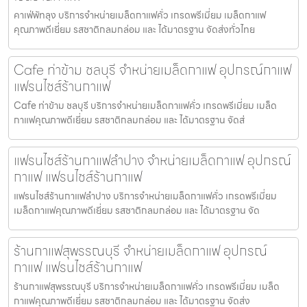
คาเฟ่พัทลุง บริการจำหน่ายเมล็ดกาแฟคั่ว เกรดพรีเมี่ยม เมล็ดกาแฟ
คุณภาพดีเยี่ยม รสชาติกลมกล่อม และ ได้มาตรฐาน จัดส่งทั่วไทย
Cafe ท่าข้าม ชลบุรี จำหน่ายเมล็ดกาแฟ อุปกรณ์กาแฟ
แฟรนไชส์ร้านกาแฟ
Cafe ท่าข้าม ชลบุรี บริการจำหน่ายเมล็ดกาแฟคั่ว เกรดพรีเมี่ยม เมล็ด
กาแฟคุณภาพดีเยี่ยม รสชาติกลมกล่อม และ ได้มาตรฐาน จัดส่
แฟรนไชส์ร้านกาแฟลำปาง จำหน่ายเมล็ดกาแฟ อุปกรณ์
กาแฟ แฟรนไชส์ร้านกาแฟ
แฟรนไชส์ร้านกาแฟลำปาง บริการจำหน่ายเมล็ดกาแฟคั่ว เกรดพรีเมี่ยม
เมล็ดกาแฟคุณภาพดีเยี่ยม รสชาติกลมกล่อม และ ได้มาตรฐาน จัด
ร้านกาแฟสุพรรณบุรี จำหน่ายเมล็ดกาแฟ อุปกรณ์
กาแฟ แฟรนไชส์ร้านกาแฟ
ร้านกาแฟสุพรรณบุรี บริการจำหน่ายเมล็ดกาแฟคั่ว เกรดพรีเมี่ยม เมล็ด
กาแฟคุณภาพดีเยี่ยม รสชาติกลมกล่อม และ ได้มาตรฐาน จัดส่ง