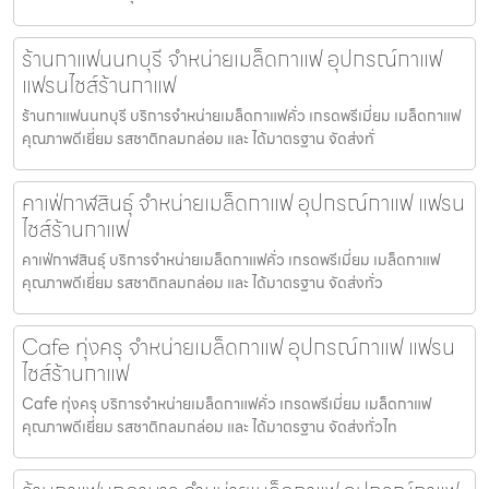
ร้านกาแฟนนทบุรี จำหน่ายเมล็ดกาแฟ อุปกรณ์กาแฟ
แฟรนไชส์ร้านกาแฟ
ร้านกาแฟนนทบุรี บริการจำหน่ายเมล็ดกาแฟคั่ว เกรดพรีเมี่ยม เมล็ดกาแฟ
คุณภาพดีเยี่ยม รสชาติกลมกล่อม และ ได้มาตรฐาน จัดส่งทั่
คาเฟ่กาฬสินธุ์ จำหน่ายเมล็ดกาแฟ อุปกรณ์กาแฟ แฟรน
ไชส์ร้านกาแฟ
คาเฟ่กาฬสินธุ์ บริการจำหน่ายเมล็ดกาแฟคั่ว เกรดพรีเมี่ยม เมล็ดกาแฟ
คุณภาพดีเยี่ยม รสชาติกลมกล่อม และ ได้มาตรฐาน จัดส่งทั่ว
Cafe ทุ่งครุ จำหน่ายเมล็ดกาแฟ อุปกรณ์กาแฟ แฟรน
ไชส์ร้านกาแฟ
Cafe ทุ่งครุ บริการจำหน่ายเมล็ดกาแฟคั่ว เกรดพรีเมี่ยม เมล็ดกาแฟ
คุณภาพดีเยี่ยม รสชาติกลมกล่อม และ ได้มาตรฐาน จัดส่งทั่วไท