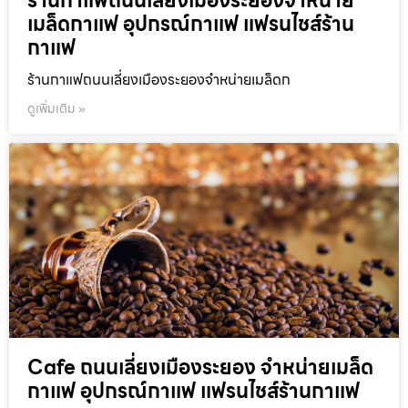
ร้านกาแฟถนนเลี่ยงเมืองระยองจำหน่าย
เมล็ดกาแฟ อุปกรณ์กาแฟ แฟรนไชส์ร้าน
กาแฟ
ร้านกาแฟถนนเลี่ยงเมืองระยองจำหน่ายเมล็ดก
ดูเพิ่มเติม »
Cafe ถนนเลี่ยงเมืองระยอง จำหน่ายเมล็ด
กาแฟ อุปกรณ์กาแฟ แฟรนไชส์ร้านกาแฟ