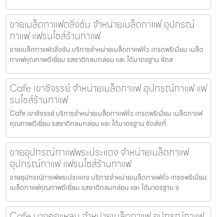
ขายเมล็ดกาแฟตลิ่งชัน จำหน่ายเมล็ดกาแฟ อุปกรณ์
กาแฟ แฟรนไชส์ร้านกาแฟ
ขายเมล็ดกาแฟตลิ่งชัน บริการจำหน่ายเมล็ดกาแฟคั่ว เกรดพรีเมี่ยม เมล็ด
กาแฟคุณภาพดีเยี่ยม รสชาติกลมกล่อม และ ได้มาตรฐาน จัดส
Cafe เขาชีจรรย์ จำหน่ายเมล็ดกาแฟ อุปกรณ์กาแฟ แฟ
รนไชส์ร้านกาแฟ
Cafe เขาชีจรรย์ บริการจำหน่ายเมล็ดกาแฟคั่ว เกรดพรีเมี่ยม เมล็ดกาแฟ
คุณภาพดีเยี่ยม รสชาติกลมกล่อม และ ได้มาตรฐาน จัดส่งทั่
ขายอุปกรณ์กาแฟพระประแดง จำหน่ายเมล็ดกาแฟ
อุปกรณ์กาแฟ แฟรนไชส์ร้านกาแฟ
ขายอุปกรณ์กาแฟพระประแดง บริการจำหน่ายเมล็ดกาแฟคั่ว เกรดพรีเมี่ยม
เมล็ดกาแฟคุณภาพดีเยี่ยม รสชาติกลมกล่อม และ ได้มาตรฐาน จ
Cafe บางคอแหลม จำหน่ายเมล็ดกาแฟ อุปกรณ์กาแฟ