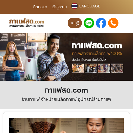
LANGUAGE
ติดต่อเรา
เข้าสู่ระบบ
เมนู
กาแฟสด.com
ร้านกาแฟ จำหน่ายเมล็ดกาแฟ อุปกรณ์ร้านกาแฟ