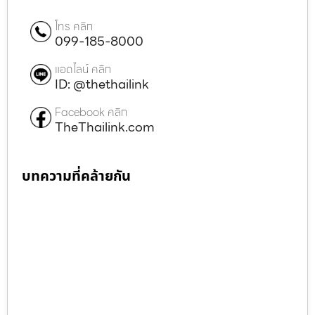
โทร คลิก
099-185-8000
แอดไลน์ คลิก
ID: @thethailink
Facebook คลิก
TheThailink.com
บทความที่คล้ายกัน