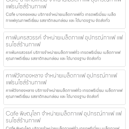
แฟรนไชส์ร้านกาแฟ
Cafe บางคอแหลม บริการจำหน่ายเมล็ดกาแฟคั่ว เกรดพรีเมี่ยม เมล็ด
กาแฟคุณภาพดีเยี่ยม รสชาติกลมกล่อม และ ได้มาตรฐาน จัดส่งทั่ว
คาเฟ่นครสวรรค์ จำหน่ายเมล็ดกาแฟ อุปกรณ์กาแฟ แฟ
รนไชส์ร้านกาแฟ
คาเฟ่นครสวรรค์ บริการจำหน่ายเมล็ดกาแฟคั่ว เกรดพรีเมี่ยม เมล็ดกาแฟ
คุณภาพดีเยี่ยม รสชาติกลมกล่อม และ ได้มาตรฐาน จัดส่งทั่ว
คาเฟ่วังทองหลาง จำหน่ายเมล็ดกาแฟ อุปกรณ์กาแฟ
แฟรนไชส์ร้านกาแฟ
คาเฟ่วังทองหลาง บริการจำหน่ายเมล็ดกาแฟคั่ว เกรดพรีเมี่ยม เมล็ดกาแฟ
คุณภาพดีเยี่ยม รสชาติกลมกล่อม และ ได้มาตรฐาน จัดส่งทั่
Cafe พิษณุโลก จำหน่ายเมล็ดกาแฟ อุปกรณ์กาแฟ แฟ
รนไชส์ร้านกาแฟ
Cafe พิษณุโลก บริการจำหน่ายเมล็ดกาแฟคั่ว เกรดพรีเมี่ยม เมล็ดกาแฟ