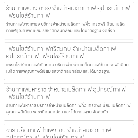
ร้านกาแฟบางเสาธง จำหน่ายเมล็ดกาแฟ อุปกรณ์กาแฟ
แฟรนไชส์ร้านกาแฟ
ร้านกาแฟบางเสาธง บริการจำหน่ายเมล็ดกาแฟคั่ว เกรดพรีเมี่ยม เมล็ด
กาแฟคุณภาพดีเยี่ยม รสชาติกลมกล่อม และ ได้มาตรฐาน จัดส่งทั
แฟรนไชส์ร้านกาแฟศรีสะเกษ จำหน่ายเมล็ดกาแฟ
อุปกรณ์กาแฟ แฟรนไชส์ร้านกาแฟ
แฟรนไชส์ร้านกาแฟศรีสะเกษ บริการจำหน่ายเมล็ดกาแฟคั่ว เกรดพรีเมี่ยม
เมล็ดกาแฟคุณภาพดีเยี่ยม รสชาติกลมกล่อม และ ได้มาตรฐาน
ร้านกาแฟมหาราช จำหน่ายเมล็ดกาแฟ อุปกรณ์กาแฟ
แฟรนไชส์ร้านกาแฟ
ร้านกาแฟมหาราช บริการจำหน่ายเมล็ดกาแฟคั่ว เกรดพรีเมี่ยม เมล็ดกาแฟ
คุณภาพดีเยี่ยม รสชาติกลมกล่อม และ ได้มาตรฐาน จัดส่งทั่ว
ขายเมล็ดกาแฟกำแพงแสน จำหน่ายเมล็ดกาแฟ
อุปกรณ์กาแฟ แฟรนไชส์ร้านกาแฟ