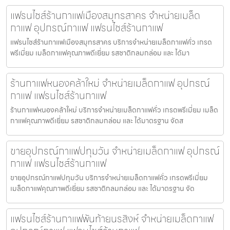
แฟรนไชส์ร้านกาแฟเมืองสมุทรสาคร จำหน่ายเมล็ด
กาแฟ อุปกรณ์กาแฟ แฟรนไชส์ร้านกาแฟ
แฟรนไชส์ร้านกาแฟเมืองสมุทรสาคร บริการจำหน่ายเมล็ดกาแฟคั่ว เกรด
พรีเมี่ยม เมล็ดกาแฟคุณภาพดีเยี่ยม รสชาติกลมกล่อม และ ได้มา
ร้านกาแฟหนองคล้าใหม่ จำหน่ายเมล็ดกาแฟ อุปกรณ์
กาแฟ แฟรนไชส์ร้านกาแฟ
ร้านกาแฟหนองคล้าใหม่ บริการจำหน่ายเมล็ดกาแฟคั่ว เกรดพรีเมี่ยม เมล็ด
กาแฟคุณภาพดีเยี่ยม รสชาติกลมกล่อม และ ได้มาตรฐาน จัดส
ขายอุปกรณ์กาแฟปทุมวัน จำหน่ายเมล็ดกาแฟ อุปกรณ์
กาแฟ แฟรนไชส์ร้านกาแฟ
ขายอุปกรณ์กาแฟปทุมวัน บริการจำหน่ายเมล็ดกาแฟคั่ว เกรดพรีเมี่ยม
เมล็ดกาแฟคุณภาพดีเยี่ยม รสชาติกลมกล่อม และ ได้มาตรฐาน จัด
แฟรนไชส์ร้านกาแฟพันท้ายนรสิงห์ จำหน่ายเมล็ดกาแฟ