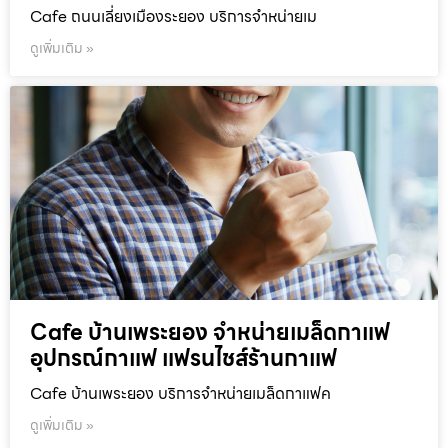
Cafe ถนนเลี่ยงเมืองระยอง บริการจำหน่ายเม
ดูเพิ่มเติม »
Cafe บ้านเพระยอง จำหน่ายเมล็ดกาแฟ
อุปกรณ์กาแฟ แฟรนไชส์ร้านกาแฟ
Cafe บ้านเพระยอง บริการจำหน่ายเมล็ดกาแฟค
ดูเพิ่มเติม »