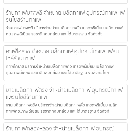
ร้านกาแฟบางพลี จำหน่ายเมล็ดกาแฟ อุปกรณ์กาแฟ แฟ
รนไชส์ร้านกาแฟ
ร้านกาแฟบางพลี บริการจำหน่ายเมล็ดกาแฟคั่ว เกรดพรีเมี่ยม เมล็ดกาแฟ
คุณภาพดีเยี่ยม รสชาติกลมกล่อม และ ได้มาตรฐาน จัดส่งทั่ว
คาเฟ่โคราช จำหน่ายเมล็ดกาแฟ อุปกรณ์กาแฟ แฟรน
ไชส์ร้านกาแฟ
คาเฟ่โคราช บริการจำหน่ายเมล็ดกาแฟคั่ว เกรดพรีเมี่ยม เมล็ดกาแฟ
คุณภาพดีเยี่ยม รสชาติกลมกล่อม และ ได้มาตรฐาน จัดส่งทั่วไทย
ขายเมล็ดกาแฟตรัง จำหน่ายเมล็ดกาแฟ อุปกรณ์กาแฟ
แฟรนไชส์ร้านกาแฟ
ขายเมล็ดกาแฟตรัง บริการจำหน่ายเมล็ดกาแฟคั่ว เกรดพรีเมี่ยม เมล็ด
กาแฟคุณภาพดีเยี่ยม รสชาติกลมกล่อม และ ได้มาตรฐาน จัดส่งทั
ร้านกาแฟคลองหลวง จำหน่ายเมล็ดกาแฟ อุปกรณ์