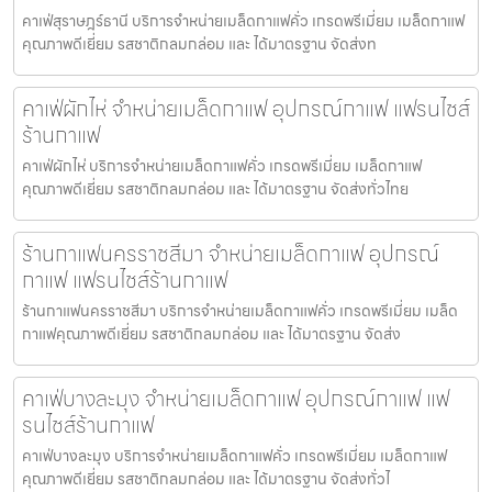
คาเฟ่สุราษฎร์ธานี บริการจำหน่ายเมล็ดกาแฟคั่ว เกรดพรีเมี่ยม เมล็ดกาแฟ
คุณภาพดีเยี่ยม รสชาติกลมกล่อม และ ได้มาตรฐาน จัดส่งท
คาเฟ่ผักไห่ จำหน่ายเมล็ดกาแฟ อุปกรณ์กาแฟ แฟรนไชส์
ร้านกาแฟ
คาเฟ่ผักไห่ บริการจำหน่ายเมล็ดกาแฟคั่ว เกรดพรีเมี่ยม เมล็ดกาแฟ
คุณภาพดีเยี่ยม รสชาติกลมกล่อม และ ได้มาตรฐาน จัดส่งทั่วไทย
ร้านกาแฟนครราชสีมา จำหน่ายเมล็ดกาแฟ อุปกรณ์
กาแฟ แฟรนไชส์ร้านกาแฟ
ร้านกาแฟนครราชสีมา บริการจำหน่ายเมล็ดกาแฟคั่ว เกรดพรีเมี่ยม เมล็ด
กาแฟคุณภาพดีเยี่ยม รสชาติกลมกล่อม และ ได้มาตรฐาน จัดส่ง
คาเฟ่บางละมุง จำหน่ายเมล็ดกาแฟ อุปกรณ์กาแฟ แฟ
รนไชส์ร้านกาแฟ
คาเฟ่บางละมุง บริการจำหน่ายเมล็ดกาแฟคั่ว เกรดพรีเมี่ยม เมล็ดกาแฟ
คุณภาพดีเยี่ยม รสชาติกลมกล่อม และ ได้มาตรฐาน จัดส่งทั่วไ