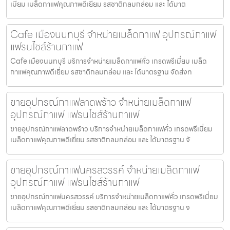
เมี่ยม เมล็ดกาแฟคุณภาพดีเยี่ยม รสชาติกลมกล่อม และ ได้มาต
Cafe เมืองนนทบุรี จำหน่ายเมล็ดกาแฟ อุปกรณ์กาแฟ
แฟรนไชส์ร้านกาแฟ
Cafe เมืองนนทบุรี บริการจำหน่ายเมล็ดกาแฟคั่ว เกรดพรีเมี่ยม เมล็ด
กาแฟคุณภาพดีเยี่ยม รสชาติกลมกล่อม และ ได้มาตรฐาน จัดส่งท
ขายอุปกรณ์กาแฟลาดพร้าว จำหน่ายเมล็ดกาแฟ
อุปกรณ์กาแฟ แฟรนไชส์ร้านกาแฟ
ขายอุปกรณ์กาแฟลาดพร้าว บริการจำหน่ายเมล็ดกาแฟคั่ว เกรดพรีเมี่ยม
เมล็ดกาแฟคุณภาพดีเยี่ยม รสชาติกลมกล่อม และ ได้มาตรฐาน จั
ขายอุปกรณ์กาแฟนครสวรรค์ จำหน่ายเมล็ดกาแฟ
อุปกรณ์กาแฟ แฟรนไชส์ร้านกาแฟ
ขายอุปกรณ์กาแฟนครสวรรค์ บริการจำหน่ายเมล็ดกาแฟคั่ว เกรดพรีเมี่ยม
เมล็ดกาแฟคุณภาพดีเยี่ยม รสชาติกลมกล่อม และ ได้มาตรฐาน จ