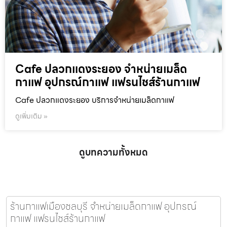
Cafe ปลวกแดงระยอง จำหน่ายเมล็ด
กาแฟ อุปกรณ์กาแฟ แฟรนไชส์ร้านกาแฟ
Cafe ปลวกแดงระยอง บริการจำหน่ายเมล็ดกาแฟ
ดูเพิ่มเติม »
ดูบทความทั้งหมด
ร้านกาแฟเมืองชลบุรี จำหน่ายเมล็ดกาแฟ อุปกรณ์
กาแฟ แฟรนไชส์ร้านกาแฟ