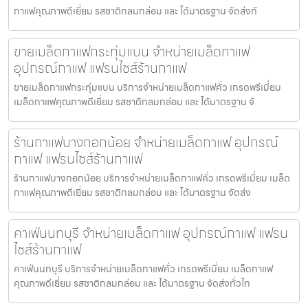
กาแฟคุณภาพดีเยี่ยม รสชาติกลมกล่อม และ ได้มาตรฐาน จัดส่งทั
ขายเมล็ดกาแฟกระทุ่มแบน จำหน่ายเมล็ดกาแฟ
อุปกรณ์กาแฟ แฟรนไชส์ร้านกาแฟ
ขายเมล็ดกาแฟกระทุ่มแบน บริการจำหน่ายเมล็ดกาแฟคั่ว เกรดพรีเมี่ยม
เมล็ดกาแฟคุณภาพดีเยี่ยม รสชาติกลมกล่อม และ ได้มาตรฐาน จั
ร้านกาแฟบางกอกน้อย จำหน่ายเมล็ดกาแฟ อุปกรณ์
กาแฟ แฟรนไชส์ร้านกาแฟ
ร้านกาแฟบางกอกน้อย บริการจำหน่ายเมล็ดกาแฟคั่ว เกรดพรีเมี่ยม เมล็ด
กาแฟคุณภาพดีเยี่ยม รสชาติกลมกล่อม และ ได้มาตรฐาน จัดส่ง
คาเฟ่นนทบุรี จำหน่ายเมล็ดกาแฟ อุปกรณ์กาแฟ แฟรน
ไชส์ร้านกาแฟ
คาเฟ่นนทบุรี บริการจำหน่ายเมล็ดกาแฟคั่ว เกรดพรีเมี่ยม เมล็ดกาแฟ
คุณภาพดีเยี่ยม รสชาติกลมกล่อม และ ได้มาตรฐาน จัดส่งทั่วไท