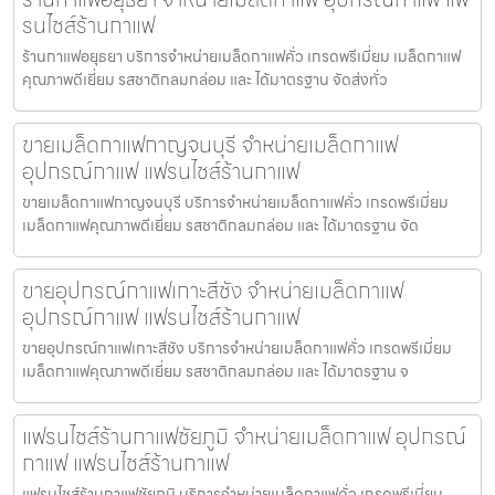
รนไชส์ร้านกาแฟ
ร้านกาแฟอยุธยา บริการจำหน่ายเมล็ดกาแฟคั่ว เกรดพรีเมี่ยม เมล็ดกาแฟ
คุณภาพดีเยี่ยม รสชาติกลมกล่อม และ ได้มาตรฐาน จัดส่งทั่ว
ขายเมล็ดกาแฟกาญจนบุรี จำหน่ายเมล็ดกาแฟ
อุปกรณ์กาแฟ แฟรนไชส์ร้านกาแฟ
ขายเมล็ดกาแฟกาญจนบุรี บริการจำหน่ายเมล็ดกาแฟคั่ว เกรดพรีเมี่ยม
เมล็ดกาแฟคุณภาพดีเยี่ยม รสชาติกลมกล่อม และ ได้มาตรฐาน จัด
ขายอุปกรณ์กาแฟเกาะสีชัง จำหน่ายเมล็ดกาแฟ
อุปกรณ์กาแฟ แฟรนไชส์ร้านกาแฟ
ขายอุปกรณ์กาแฟเกาะสีชัง บริการจำหน่ายเมล็ดกาแฟคั่ว เกรดพรีเมี่ยม
เมล็ดกาแฟคุณภาพดีเยี่ยม รสชาติกลมกล่อม และ ได้มาตรฐาน จ
แฟรนไชส์ร้านกาแฟชัยภูมิ จำหน่ายเมล็ดกาแฟ อุปกรณ์
กาแฟ แฟรนไชส์ร้านกาแฟ
แฟรนไชส์ร้านกาแฟชัยภูมิ บริการจำหน่ายเมล็ดกาแฟคั่ว เกรดพรีเมี่ยม