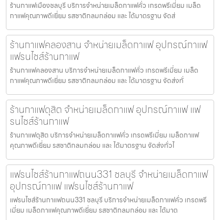
ร้านกาแฟเมืองชลบุรี บริการจำหน่ายเมล็ดกาแฟคั่ว เกรดพรีเมี่ยม เมล็ด
กาแฟคุณภาพดีเยี่ยม รสชาติกลมกล่อม และ ได้มาตรฐาน จัดส่
ร้านกาแฟคลองสาน จำหน่ายเมล็ดกาแฟ อุปกรณ์กาแฟ
แฟรนไชส์ร้านกาแฟ
ร้านกาแฟคลองสาน บริการจำหน่ายเมล็ดกาแฟคั่ว เกรดพรีเมี่ยม เมล็ด
กาแฟคุณภาพดีเยี่ยม รสชาติกลมกล่อม และ ได้มาตรฐาน จัดส่งทั่
ร้านกาแฟดุสิต จำหน่ายเมล็ดกาแฟ อุปกรณ์กาแฟ แฟ
รนไชส์ร้านกาแฟ
ร้านกาแฟดุสิต บริการจำหน่ายเมล็ดกาแฟคั่ว เกรดพรีเมี่ยม เมล็ดกาแฟ
คุณภาพดีเยี่ยม รสชาติกลมกล่อม และ ได้มาตรฐาน จัดส่งทั่วไ
แฟรนไชส์ร้านกาแฟถนน331 ชลบุรี จำหน่ายเมล็ดกาแฟ
อุปกรณ์กาแฟ แฟรนไชส์ร้านกาแฟ
แฟรนไชส์ร้านกาแฟถนน331 ชลบุรี บริการจำหน่ายเมล็ดกาแฟคั่ว เกรดพรี
เมี่ยม เมล็ดกาแฟคุณภาพดีเยี่ยม รสชาติกลมกล่อม และ ได้มาต