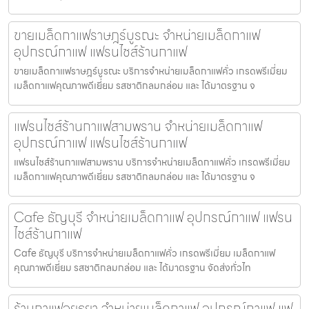
ขายเมล็ดกาแฟราษฎร์บูรณะ จำหน่ายเมล็ดกาแฟ
อุปกรณ์กาแฟ แฟรนไชส์ร้านกาแฟ
ขายเมล็ดกาแฟราษฎร์บูรณะ บริการจำหน่ายเมล็ดกาแฟคั่ว เกรดพรีเมี่ยม
เมล็ดกาแฟคุณภาพดีเยี่ยม รสชาติกลมกล่อม และ ได้มาตรฐาน จ
แฟรนไชส์ร้านกาแฟสามพราน จำหน่ายเมล็ดกาแฟ
อุปกรณ์กาแฟ แฟรนไชส์ร้านกาแฟ
แฟรนไชส์ร้านกาแฟสามพราน บริการจำหน่ายเมล็ดกาแฟคั่ว เกรดพรีเมี่ยม
เมล็ดกาแฟคุณภาพดีเยี่ยม รสชาติกลมกล่อม และ ได้มาตรฐาน จ
Cafe ธัญบุรี จำหน่ายเมล็ดกาแฟ อุปกรณ์กาแฟ แฟรน
ไชส์ร้านกาแฟ
Cafe ธัญบุรี บริการจำหน่ายเมล็ดกาแฟคั่ว เกรดพรีเมี่ยม เมล็ดกาแฟ
คุณภาพดีเยี่ยม รสชาติกลมกล่อม และ ได้มาตรฐาน จัดส่งทั่วไท
ร้านกาแฟอยุธยา จำหน่ายเมล็ดกาแฟ อุปกรณ์กาแฟ แฟ