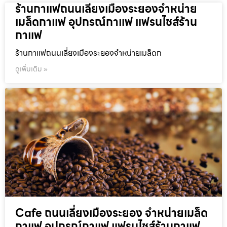
ร้านกาแฟถนนเลี่ยงเมืองระยองจำหน่าย
เมล็ดกาแฟ อุปกรณ์กาแฟ แฟรนไชส์ร้าน
กาแฟ
ร้านกาแฟถนนเลี่ยงเมืองระยองจำหน่ายเมล็ดก
ดูเพิ่มเติม »
Cafe ถนนเลี่ยงเมืองระยอง จำหน่ายเมล็ด
กาแฟ อุปกรณ์กาแฟ แฟรนไชส์ร้านกาแฟ