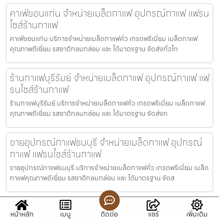
คาเฟ่ขอนแก่น จำหน่ายเมล็ดกาแฟ อุปกรณ์กาแฟ แฟรน
ไชส์ร้านกาแฟ
คาเฟ่ขอนแก่น บริการจำหน่ายเมล็ดกาแฟคั่ว เกรดพรีเมี่ยม เมล็ดกาแฟ
คุณภาพดีเยี่ยม รสชาติกลมกล่อม และ ได้มาตรฐาน จัดส่งทั่วไท
ร้านกาแฟบุรีรัมย์ จำหน่ายเมล็ดกาแฟ อุปกรณ์กาแฟ แฟ
รนไชส์ร้านกาแฟ
ร้านกาแฟบุรีรัมย์ บริการจำหน่ายเมล็ดกาแฟคั่ว เกรดพรีเมี่ยม เมล็ดกาแฟ
คุณภาพดีเยี่ยม รสชาติกลมกล่อม และ ได้มาตรฐาน จัดส่งท
ขายอุปกรณ์กาแฟธนบุรี จำหน่ายเมล็ดกาแฟ อุปกรณ์
กาแฟ แฟรนไชส์ร้านกาแฟ
ขายอุปกรณ์กาแฟธนบุรี บริการจำหน่ายเมล็ดกาแฟคั่ว เกรดพรีเมี่ยม เมล็ด
กาแฟคุณภาพดีเยี่ยม รสชาติกลมกล่อม และ ได้มาตรฐาน จัดส
แฟรนไชส์ร้านกาแฟธัญบุรี จำหน่ายเมล็ดกาแฟ อุปกรณ์
หน้าหลัก
เมนู
ติดต่อ
แชร์
เพิ่มเติม
กาแฟ แฟรนไชส์ร้านกาแฟ