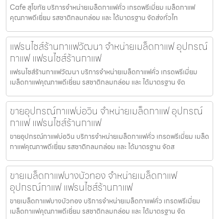
Cafe สุโขทัย บริการจำหน่ายเมล็ดกาแฟคั่ว เกรดพรีเมี่ยม เมล็ดกาแฟ
คุณภาพดีเยี่ยม รสชาติกลมกล่อม และ ได้มาตรฐาน จัดส่งทั่วไท
แฟรนไชส์ร้านกาแฟวัฒนา จำหน่ายเมล็ดกาแฟ อุปกรณ์
กาแฟ แฟรนไชส์ร้านกาแฟ
แฟรนไชส์ร้านกาแฟวัฒนา บริการจำหน่ายเมล็ดกาแฟคั่ว เกรดพรีเมี่ยม
เมล็ดกาแฟคุณภาพดีเยี่ยม รสชาติกลมกล่อม และ ได้มาตรฐาน จัด
ขายอุปกรณ์กาแฟบ่อวิน จำหน่ายเมล็ดกาแฟ อุปกรณ์
กาแฟ แฟรนไชส์ร้านกาแฟ
ขายอุปกรณ์กาแฟบ่อวิน บริการจำหน่ายเมล็ดกาแฟคั่ว เกรดพรีเมี่ยม เมล็ด
กาแฟคุณภาพดีเยี่ยม รสชาติกลมกล่อม และ ได้มาตรฐาน จัดส
ขายเมล็ดกาแฟบางบัวทอง จำหน่ายเมล็ดกาแฟ
อุปกรณ์กาแฟ แฟรนไชส์ร้านกาแฟ
ขายเมล็ดกาแฟบางบัวทอง บริการจำหน่ายเมล็ดกาแฟคั่ว เกรดพรีเมี่ยม
เมล็ดกาแฟคุณภาพดีเยี่ยม รสชาติกลมกล่อม และ ได้มาตรฐาน จัด