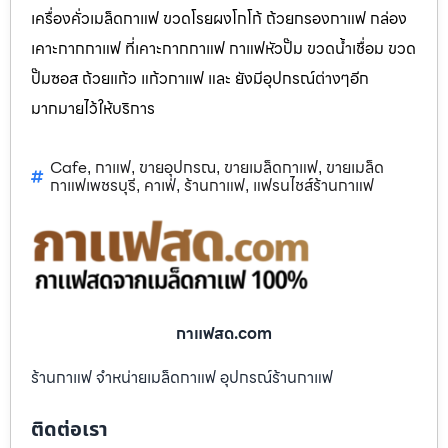
เครื่องคั่วเมล็ดกาแฟ ขวดโรยผงโกโก้ ถ้วยกรองกาแฟ กล่อง
เคาะกากกาแฟ ที่เคาะกากกาแฟ กาแฟหัวปั๊ม ขวดน้ำเชื่อม ขวด
ปั๊มซอส ถ้วยแก้ว แก้วกาแฟ และ ยังมีอุปกรณ์ต่างๆอีก
มากมายไว้ให้บริการ
Cafe
กาแฟ
ขายอุปกรณ
ขายเมล็ดกาแฟ
ขายเมล็ด
,
,
,
,
กาแฟเพชรบุรี
คาเฟ่
ร้านกาแฟ
แฟรนไชส์ร้านกาแฟ
,
,
,
กาแฟสด.com
ร้านกาแฟ จำหน่ายเมล็ดกาแฟ อุปกรณ์ร้านกาแฟ
ติดต่อเรา