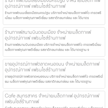
ร้านกาแฟถนนเลี่ยงเมืองนครปฐม จำหน่ายเมล็ดกาแฟ
อุปกรณ์กาแฟ แฟรนไชส์ร้านกาแฟ
ร้านกาแฟถนนเลี่ยงเมืองนครปฐม บริการจำหน่ายเมล็ดกาแฟคั่ว เกรดพรี
เมี่ยม เมล็ดกาแฟคุณภาพดีเยี่ยม รสชาติกลมกล่อม และ ได้มาตร
ร้านกาแฟสนามบินดอนเมือง จำหน่ายเมล็ดกาแฟ
อุปกรณ์กาแฟ แฟรนไชส์ร้านกาแฟ
ร้านกาแฟสนามบินดอนเมือง บริการจำหน่ายเมล็ดกาแฟคั่ว เกรดพรีเมี่ยม
เมล็ดกาแฟคุณภาพดีเยี่ยม รสชาติกลมกล่อม และ ได้มาตรฐาน จ
ขายอุปกรณ์กาแฟตลาดหนองมน จำหน่ายเมล็ดกาแฟ
อุปกรณ์กาแฟ แฟรนไชส์ร้านกาแฟ
ขายอุปกรณ์กาแฟตลาดหนองมน บริการจำหน่ายเมล็ดกาแฟคั่ว เกรดพรีเมี่
ยม เมล็ดกาแฟคุณภาพดีเยี่ยม รสชาติกลมกล่อม และ ได้มาตรฐาน
Cafe สมุทรสาคร จำหน่ายเมล็ดกาแฟ อุปกรณ์กาแฟ
แฟรนไชส์ร้านกาแฟ