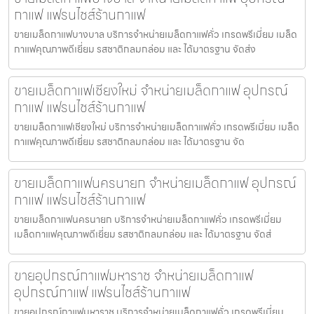
กาแฟ แฟรนไชส์ร้านกาแฟ
ขายเมล็ดกาแฟบางบาล บริการจำหน่ายเมล็ดกาแฟคั่ว เกรดพรีเมี่ยม เมล็ด
กาแฟคุณภาพดีเยี่ยม รสชาติกลมกล่อม และ ได้มาตรฐาน จัดส่ง
ขายเมล็ดกาแฟเชียงใหม่ จำหน่ายเมล็ดกาแฟ อุปกรณ์
กาแฟ แฟรนไชส์ร้านกาแฟ
ขายเมล็ดกาแฟเชียงใหม่ บริการจำหน่ายเมล็ดกาแฟคั่ว เกรดพรีเมี่ยม เมล็ด
กาแฟคุณภาพดีเยี่ยม รสชาติกลมกล่อม และ ได้มาตรฐาน จัด
ขายเมล็ดกาแฟนครนายก จำหน่ายเมล็ดกาแฟ อุปกรณ์
กาแฟ แฟรนไชส์ร้านกาแฟ
ขายเมล็ดกาแฟนครนายก บริการจำหน่ายเมล็ดกาแฟคั่ว เกรดพรีเมี่ยม
เมล็ดกาแฟคุณภาพดีเยี่ยม รสชาติกลมกล่อม และ ได้มาตรฐาน จัดส่
ขายอุปกรณ์กาแฟมหาราช จำหน่ายเมล็ดกาแฟ
อุปกรณ์กาแฟ แฟรนไชส์ร้านกาแฟ
ขายอุปกรณ์กาแฟมหาราช บริการจำหน่ายเมล็ดกาแฟคั่ว เกรดพรีเมี่ยม