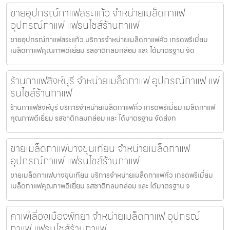
ขายอุปกรณ์กาแฟสระแก้ว จำหน่ายเมล็ดกาแฟ
อุปกรณ์กาแฟ แฟรนไชส์ร้านกาแฟ
ขายอุปกรณ์กาแฟสระแก้ว บริการจำหน่ายเมล็ดกาแฟคั่ว เกรดพรีเมี่ยม
เมล็ดกาแฟคุณภาพดีเยี่ยม รสชาติกลมกล่อม และ ได้มาตรฐาน จัด
ร้านกาแฟสิงห์บุรี จำหน่ายเมล็ดกาแฟ อุปกรณ์กาแฟ แฟ
รนไชส์ร้านกาแฟ
ร้านกาแฟสิงห์บุรี บริการจำหน่ายเมล็ดกาแฟคั่ว เกรดพรีเมี่ยม เมล็ดกาแฟ
คุณภาพดีเยี่ยม รสชาติกลมกล่อม และ ได้มาตรฐาน จัดส่งท
ขายเมล็ดกาแฟบางขุนเทียน จำหน่ายเมล็ดกาแฟ
อุปกรณ์กาแฟ แฟรนไชส์ร้านกาแฟ
ขายเมล็ดกาแฟบางขุนเทียน บริการจำหน่ายเมล็ดกาแฟคั่ว เกรดพรีเมี่ยม
เมล็ดกาแฟคุณภาพดีเยี่ยม รสชาติกลมกล่อม และ ได้มาตรฐาน จ
คาเฟ่เลี่องเมืองพัทยา จำหน่ายเมล็ดกาแฟ อุปกรณ์
กาแฟ แฟรนไชส์ร้านกาแฟ