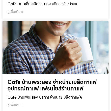
Cafe ถนนเลี่ยงเมืองระยอง บริการจำหน่ายเม
ดูเพิ่มเติม »
Cafe บ้านเพระยอง จำหน่ายเมล็ดกาแฟ
อุปกรณ์กาแฟ แฟรนไชส์ร้านกาแฟ
Cafe บ้านเพระยอง บริการจำหน่ายเมล็ดกาแฟค
ดูเพิ่มเติม »