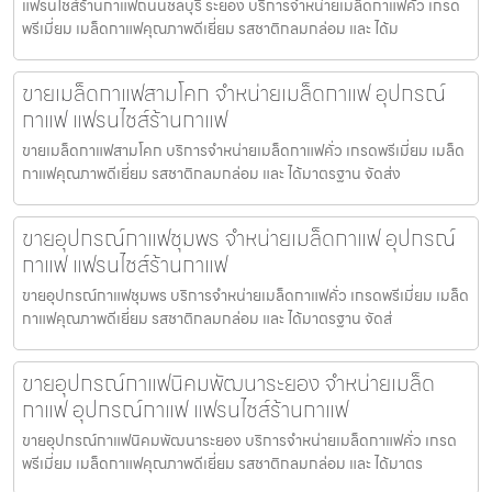
แฟรนไชส์ร้านกาแฟถนนชลบุรี ระยอง บริการจำหน่ายเมล็ดกาแฟคั่ว เกรด
พรีเมี่ยม เมล็ดกาแฟคุณภาพดีเยี่ยม รสชาติกลมกล่อม และ ได้ม
ขายเมล็ดกาแฟสามโคก จำหน่ายเมล็ดกาแฟ อุปกรณ์
กาแฟ แฟรนไชส์ร้านกาแฟ
ขายเมล็ดกาแฟสามโคก บริการจำหน่ายเมล็ดกาแฟคั่ว เกรดพรีเมี่ยม เมล็ด
กาแฟคุณภาพดีเยี่ยม รสชาติกลมกล่อม และ ได้มาตรฐาน จัดส่ง
ขายอุปกรณ์กาแฟชุมพร จำหน่ายเมล็ดกาแฟ อุปกรณ์
กาแฟ แฟรนไชส์ร้านกาแฟ
ขายอุปกรณ์กาแฟชุมพร บริการจำหน่ายเมล็ดกาแฟคั่ว เกรดพรีเมี่ยม เมล็ด
กาแฟคุณภาพดีเยี่ยม รสชาติกลมกล่อม และ ได้มาตรฐาน จัดส่
ขายอุปกรณ์กาแฟนิคมพัฒนาระยอง จำหน่ายเมล็ด
กาแฟ อุปกรณ์กาแฟ แฟรนไชส์ร้านกาแฟ
ขายอุปกรณ์กาแฟนิคมพัฒนาระยอง บริการจำหน่ายเมล็ดกาแฟคั่ว เกรด
พรีเมี่ยม เมล็ดกาแฟคุณภาพดีเยี่ยม รสชาติกลมกล่อม และ ได้มาตร