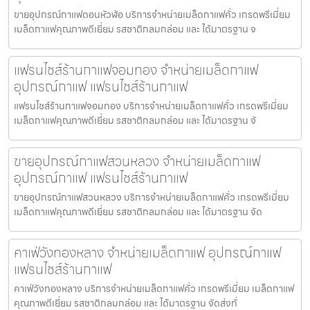
ขายอุปกรณ์กาแฟดอนหัวฬ่อ บริการจำหน่ายเมล็ดกาแฟคั่ว เกรดพรีเมี่ยม
เมล็ดกาแฟคุณภาพดีเยี่ยม รสชาติกลมกล่อม และ ได้มาตรฐาน จ
แฟรนไชส์ร้านกาแฟจอมทอง จำหน่ายเมล็ดกาแฟ
อุปกรณ์กาแฟ แฟรนไชส์ร้านกาแฟ
แฟรนไชส์ร้านกาแฟจอมทอง บริการจำหน่ายเมล็ดกาแฟคั่ว เกรดพรีเมี่ยม
เมล็ดกาแฟคุณภาพดีเยี่ยม รสชาติกลมกล่อม และ ได้มาตรฐาน จั
ขายอุปกรณ์กาแฟสวนหลวง จำหน่ายเมล็ดกาแฟ
อุปกรณ์กาแฟ แฟรนไชส์ร้านกาแฟ
ขายอุปกรณ์กาแฟสวนหลวง บริการจำหน่ายเมล็ดกาแฟคั่ว เกรดพรีเมี่ยม
เมล็ดกาแฟคุณภาพดีเยี่ยม รสชาติกลมกล่อม และ ได้มาตรฐาน จัด
คาเฟ่วังทองหลาง จำหน่ายเมล็ดกาแฟ อุปกรณ์กาแฟ
แฟรนไชส์ร้านกาแฟ
คาเฟ่วังทองหลาง บริการจำหน่ายเมล็ดกาแฟคั่ว เกรดพรีเมี่ยม เมล็ดกาแฟ
คุณภาพดีเยี่ยม รสชาติกลมกล่อม และ ได้มาตรฐาน จัดส่งทั่