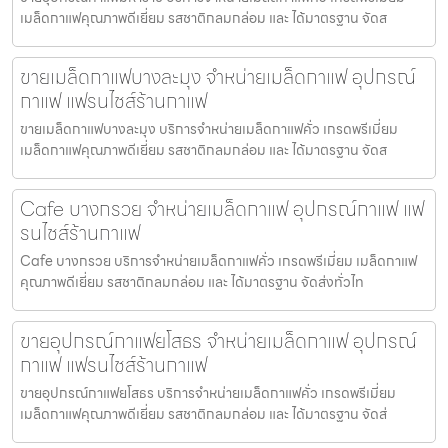
เมล็ดกาแฟคุณภาพดีเยี่ยม รสชาติกลมกล่อม และ ได้มาตรฐาน จัดส
ขายเมล็ดกาแฟบางละมุง จำหน่ายเมล็ดกาแฟ อุปกรณ์
กาแฟ แฟรนไชส์ร้านกาแฟ
ขายเมล็ดกาแฟบางละมุง บริการจำหน่ายเมล็ดกาแฟคั่ว เกรดพรีเมี่ยม
เมล็ดกาแฟคุณภาพดีเยี่ยม รสชาติกลมกล่อม และ ได้มาตรฐาน จัดส
Cafe บางกรวย จำหน่ายเมล็ดกาแฟ อุปกรณ์กาแฟ แฟ
รนไชส์ร้านกาแฟ
Cafe บางกรวย บริการจำหน่ายเมล็ดกาแฟคั่ว เกรดพรีเมี่ยม เมล็ดกาแฟ
คุณภาพดีเยี่ยม รสชาติกลมกล่อม และ ได้มาตรฐาน จัดส่งทั่วไท
ขายอุปกรณ์กาแฟยโสธร จำหน่ายเมล็ดกาแฟ อุปกรณ์
กาแฟ แฟรนไชส์ร้านกาแฟ
ขายอุปกรณ์กาแฟยโสธร บริการจำหน่ายเมล็ดกาแฟคั่ว เกรดพรีเมี่ยม
เมล็ดกาแฟคุณภาพดีเยี่ยม รสชาติกลมกล่อม และ ได้มาตรฐาน จัดส่