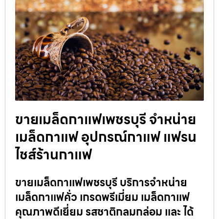
ขายเมล็ดกาแฟเพชรบุรี จำหน่าย
เมล็ดกาแฟ อุปกรณ์กาแฟ แฟรน
ไชส์ร้านกาแฟ
ขายเมล็ดกาแฟเพชรบุรี บริการจำหน่าย
เมล็ดกาแฟคั่ว เกรดพรีเมี่ยม เมล็ดกาแฟ
คุณภาพดีเยี่ยม รสชาติกลมกล่อม และ ได้