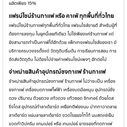
ผลิตเพียง 15%
แฟรน์ไชน์ร้านกาแฟ หรือ คาเฟ่ ทุกพื้นที่ทั่วไทย
แฟรน์ไชน์ร้านกาแฟทุกพื้นที่ทั่วไทย แฟรนไชส์ขายดี สำหรับผู้ที่
ต้องการลงทุน ในยุคนี้เลยทีเดียว ไม่ใช่เพียงแค่ร้านกาแฟ แต่
ยังสามารถทำเป็นคาเฟ่ได้อีกด้วย แพ็กเกจแฟรนไชส์ของเรา มี
บริการครบวงจรตั้งแต่ วัตถุดิบเริ่มต้น การเรียนการสอน การ
จัดส่งวัตถุดิบ ไม่ต้องไปจ่ายค่าเเฟรนไชน์แพงๆ อีกต่อไป
จำหน่ายสินค้าอุปกรณ์ชงกาแฟ ร้านกาแฟ
จำหน่ายสินค้าอุปกรณ์ชงกาแฟ ร้านกาแฟ ไม่ว่าจะเป็น เครื่อง
ชงกาแฟ เครื่องบดกาแฟไฟฟ้า เครื่องบดมือหมุน อุปกรณ์ชั่ง
ตวง ปริมาณ ถ้วยตวง แก้วตวง แก้วซอต จิกเกอร์ ถ้วยโดส
ริ่งโดส อุปกรณ์ทำลาเต้อาร์ต เหยือกตีฟองนม ปากกาวาดลาย
ลาเต้อาร์ต แผ่นลายลาเต้อาร์ต ขวดโรยผงโกโก้ นมสดแช่เย็น
ขวดทำวิปครีม แทมเปอร์ หรือ เทมเปอร์ ยางรองที่กดกาแฟ