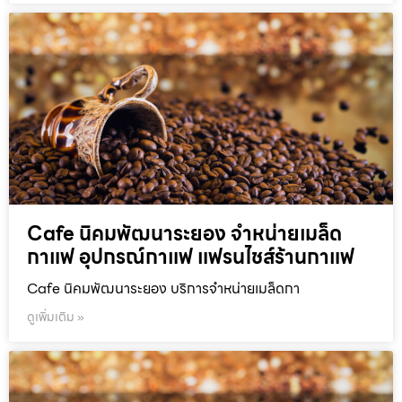
Cafe นิคมพัฒนาระยอง จำหน่ายเมล็ด
กาแฟ อุปกรณ์กาแฟ แฟรนไชส์ร้านกาแฟ
Cafe นิคมพัฒนาระยอง บริการจำหน่ายเมล็ดกา
ดูเพิ่มเติม »