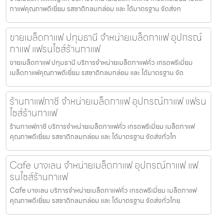
กาแฟคุณภาพดีเยี่ยม รสชาติกลมกล่อม และ ได้มาตรฐาน จัดส่งท
ขายเมล็ดกาแฟ ปทุมธานี จำหน่ายเมล็ดกาแฟ อุปกรณ์
กาแฟ แฟรนไชส์ร้านกาแฟ
ขายเมล็ดกาแฟ ปทุมธานี บริการจำหน่ายเมล็ดกาแฟคั่ว เกรดพรีเมี่ยม
เมล็ดกาแฟคุณภาพดีเยี่ยม รสชาติกลมกล่อม และ ได้มาตรฐาน จัด
ร้านกาแฟภาชี จำหน่ายเมล็ดกาแฟ อุปกรณ์กาแฟ แฟรน
ไชส์ร้านกาแฟ
ร้านกาแฟภาชี บริการจำหน่ายเมล็ดกาแฟคั่ว เกรดพรีเมี่ยม เมล็ดกาแฟ
คุณภาพดีเยี่ยม รสชาติกลมกล่อม และ ได้มาตรฐาน จัดส่งทั่วไท
Cafe บางเลน จำหน่ายเมล็ดกาแฟ อุปกรณ์กาแฟ แฟ
รนไชส์ร้านกาแฟ
Cafe บางเลน บริการจำหน่ายเมล็ดกาแฟคั่ว เกรดพรีเมี่ยม เมล็ดกาแฟ
คุณภาพดีเยี่ยม รสชาติกลมกล่อม และ ได้มาตรฐาน จัดส่งทั่วไทย