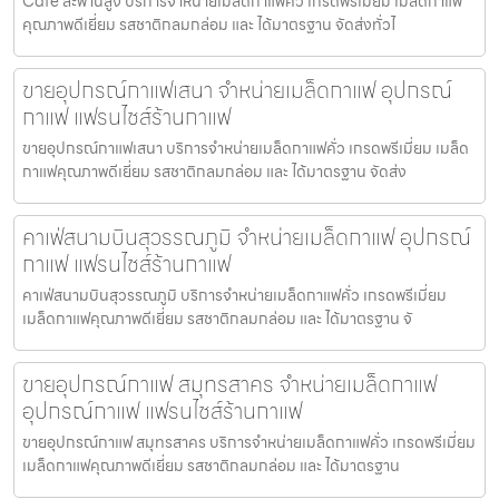
Cafe สะพานสูง บริการจำหน่ายเมล็ดกาแฟคั่ว เกรดพรีเมี่ยม เมล็ดกาแฟ
คุณภาพดีเยี่ยม รสชาติกลมกล่อม และ ได้มาตรฐาน จัดส่งทั่วไ
ขายอุปกรณ์กาแฟเสนา จำหน่ายเมล็ดกาแฟ อุปกรณ์
กาแฟ แฟรนไชส์ร้านกาแฟ
ขายอุปกรณ์กาแฟเสนา บริการจำหน่ายเมล็ดกาแฟคั่ว เกรดพรีเมี่ยม เมล็ด
กาแฟคุณภาพดีเยี่ยม รสชาติกลมกล่อม และ ได้มาตรฐาน จัดส่ง
คาเฟ่สนามบินสุวรรณภูมิ จำหน่ายเมล็ดกาแฟ อุปกรณ์
กาแฟ แฟรนไชส์ร้านกาแฟ
คาเฟ่สนามบินสุวรรณภูมิ บริการจำหน่ายเมล็ดกาแฟคั่ว เกรดพรีเมี่ยม
เมล็ดกาแฟคุณภาพดีเยี่ยม รสชาติกลมกล่อม และ ได้มาตรฐาน จั
ขายอุปกรณ์กาแฟ สมุทรสาคร จำหน่ายเมล็ดกาแฟ
อุปกรณ์กาแฟ แฟรนไชส์ร้านกาแฟ
ขายอุปกรณ์กาแฟ สมุทรสาคร บริการจำหน่ายเมล็ดกาแฟคั่ว เกรดพรีเมี่ยม
เมล็ดกาแฟคุณภาพดีเยี่ยม รสชาติกลมกล่อม และ ได้มาตรฐาน