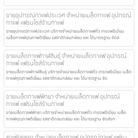
ขายอุปกรณ์กาแฟประเวศ จำหน่ายเมล็ดกาแฟ อุปกรณ์
กาแฟ แฟรนไชส์ร้านกาแฟ
ขายอุปกรณ์กาแฟประเวศ บริการจำหน่ายเมล็ดกาแฟคั่ว เกรดพรีเมี่ยม
เมล็ดกาแฟคุณภาพดีเยี่ยม รสชาติกลมกล่อม และ ได้มาตรฐาน จัดส
ขายเมล็ดกาแฟกาฬสินธุ์ จำหน่ายเมล็ดกาแฟ อุปกรณ์
กาแฟ แฟรนไชส์ร้านกาแฟ
ขายเมล็ดกาแฟกาฬสินธุ์ บริการจำหน่ายเมล็ดกาแฟคั่ว เกรดพรีเมี่ยม เมล็ด
กาแฟคุณภาพดีเยี่ยม รสชาติกลมกล่อม และ ได้มาตรฐาน จัด
ขายเมล็ดกาแฟพัทยา จำหน่ายเมล็ดกาแฟ อุปกรณ์
กาแฟ แฟรนไชส์ร้านกาแฟ
ขายเมล็ดกาแฟพัทยา บริการจำหน่ายเมล็ดกาแฟคั่ว เกรดพรีเมี่ยม เมล็ด
กาแฟคุณภาพดีเยี่ยม รสชาติกลมกล่อม และ ได้มาตรฐาน จัดส่งท
คาเฟ่อยุธยา จำหน่ายเมล็ดกาแฟ อุปกรณ์กาแฟ แฟรน