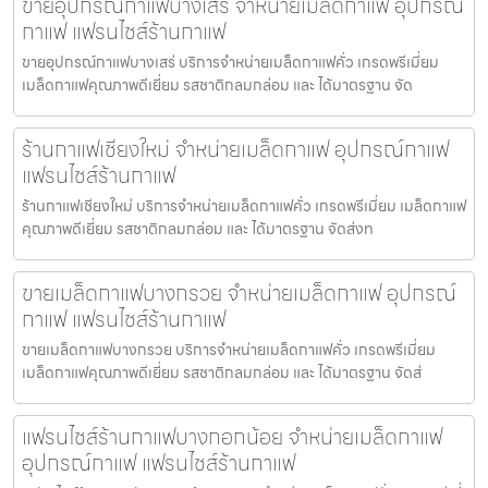
ขายอุปกรณ์กาแฟบางเสร่ จำหน่ายเมล็ดกาแฟ อุปกรณ์
กาแฟ แฟรนไชส์ร้านกาแฟ
ขายอุปกรณ์กาแฟบางเสร่ บริการจำหน่ายเมล็ดกาแฟคั่ว เกรดพรีเมี่ยม
เมล็ดกาแฟคุณภาพดีเยี่ยม รสชาติกลมกล่อม และ ได้มาตรฐาน จัด
ร้านกาแฟเชียงใหม่ จำหน่ายเมล็ดกาแฟ อุปกรณ์กาแฟ
แฟรนไชส์ร้านกาแฟ
ร้านกาแฟเชียงใหม่ บริการจำหน่ายเมล็ดกาแฟคั่ว เกรดพรีเมี่ยม เมล็ดกาแฟ
คุณภาพดีเยี่ยม รสชาติกลมกล่อม และ ได้มาตรฐาน จัดส่งท
ขายเมล็ดกาแฟบางกรวย จำหน่ายเมล็ดกาแฟ อุปกรณ์
กาแฟ แฟรนไชส์ร้านกาแฟ
ขายเมล็ดกาแฟบางกรวย บริการจำหน่ายเมล็ดกาแฟคั่ว เกรดพรีเมี่ยม
เมล็ดกาแฟคุณภาพดีเยี่ยม รสชาติกลมกล่อม และ ได้มาตรฐาน จัดส่
แฟรนไชส์ร้านกาแฟบางกอกน้อย จำหน่ายเมล็ดกาแฟ
อุปกรณ์กาแฟ แฟรนไชส์ร้านกาแฟ