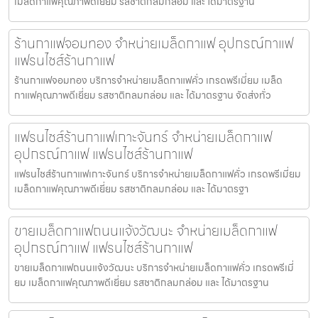
เมล็ดกาแฟคุณภาพดีเยี่ยม รสชาติกลมกล่อม และ ได้มาตรฐาน
ร้านกาแฟจอมทอง จำหน่ายเมล็ดกาแฟ อุปกรณ์กาแฟ
แฟรนไชส์ร้านกาแฟ
ร้านกาแฟจอมทอง บริการจำหน่ายเมล็ดกาแฟคั่ว เกรดพรีเมี่ยม เมล็ด
กาแฟคุณภาพดีเยี่ยม รสชาติกลมกล่อม และ ได้มาตรฐาน จัดส่งทั่ว
แฟรนไชส์ร้านกาแฟเกาะจันทร์ จำหน่ายเมล็ดกาแฟ
อุปกรณ์กาแฟ แฟรนไชส์ร้านกาแฟ
แฟรนไชส์ร้านกาแฟเกาะจันทร์ บริการจำหน่ายเมล็ดกาแฟคั่ว เกรดพรีเมี่ยม
เมล็ดกาแฟคุณภาพดีเยี่ยม รสชาติกลมกล่อม และ ได้มาตรฐา
ขายเมล็ดกาแฟถนนแจ้งวัฒนะ จำหน่ายเมล็ดกาแฟ
อุปกรณ์กาแฟ แฟรนไชส์ร้านกาแฟ
ขายเมล็ดกาแฟถนนแจ้งวัฒนะ บริการจำหน่ายเมล็ดกาแฟคั่ว เกรดพรีเมี่
ยม เมล็ดกาแฟคุณภาพดีเยี่ยม รสชาติกลมกล่อม และ ได้มาตรฐาน