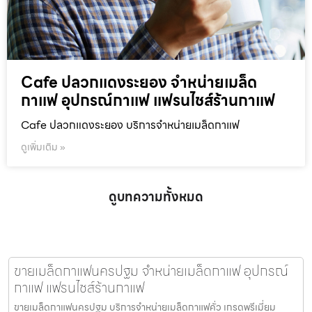
Cafe ปลวกแดงระยอง จำหน่ายเมล็ด
กาแฟ อุปกรณ์กาแฟ แฟรนไชส์ร้านกาแฟ
Cafe ปลวกแดงระยอง บริการจำหน่ายเมล็ดกาแฟ
ดูเพิ่มเติม »
ดูบทความทั้งหมด
ขายเมล็ดกาแฟนครปฐม จำหน่ายเมล็ดกาแฟ อุปกรณ์
กาแฟ แฟรนไชส์ร้านกาแฟ
ขายเมล็ดกาแฟนครปฐม บริการจำหน่ายเมล็ดกาแฟคั่ว เกรดพรีเมี่ยม