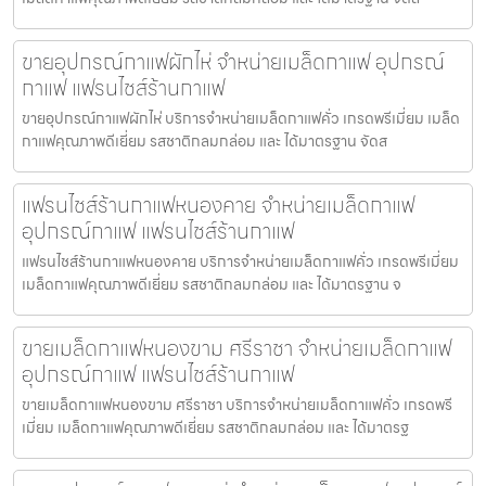
ขายอุปกรณ์กาแฟผักไห่ จำหน่ายเมล็ดกาแฟ อุปกรณ์
กาแฟ แฟรนไชส์ร้านกาแฟ
ขายอุปกรณ์กาแฟผักไห่ บริการจำหน่ายเมล็ดกาแฟคั่ว เกรดพรีเมี่ยม เมล็ด
กาแฟคุณภาพดีเยี่ยม รสชาติกลมกล่อม และ ได้มาตรฐาน จัดส
แฟรนไชส์ร้านกาแฟหนองคาย จำหน่ายเมล็ดกาแฟ
อุปกรณ์กาแฟ แฟรนไชส์ร้านกาแฟ
แฟรนไชส์ร้านกาแฟหนองคาย บริการจำหน่ายเมล็ดกาแฟคั่ว เกรดพรีเมี่ยม
เมล็ดกาแฟคุณภาพดีเยี่ยม รสชาติกลมกล่อม และ ได้มาตรฐาน จ
ขายเมล็ดกาแฟหนองขาม ศรีราชา จำหน่ายเมล็ดกาแฟ
อุปกรณ์กาแฟ แฟรนไชส์ร้านกาแฟ
ขายเมล็ดกาแฟหนองขาม ศรีราชา บริการจำหน่ายเมล็ดกาแฟคั่ว เกรดพรี
เมี่ยม เมล็ดกาแฟคุณภาพดีเยี่ยม รสชาติกลมกล่อม และ ได้มาตรฐ