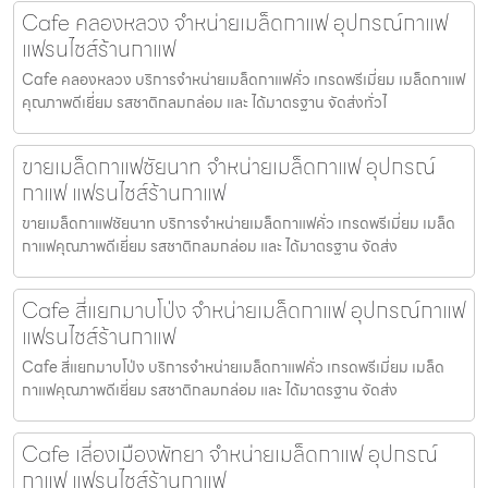
Cafe คลองหลวง จำหน่ายเมล็ดกาแฟ อุปกรณ์กาแฟ
แฟรนไชส์ร้านกาแฟ
Cafe คลองหลวง บริการจำหน่ายเมล็ดกาแฟคั่ว เกรดพรีเมี่ยม เมล็ดกาแฟ
คุณภาพดีเยี่ยม รสชาติกลมกล่อม และ ได้มาตรฐาน จัดส่งทั่วไ
ขายเมล็ดกาแฟชัยนาท จำหน่ายเมล็ดกาแฟ อุปกรณ์
กาแฟ แฟรนไชส์ร้านกาแฟ
ขายเมล็ดกาแฟชัยนาท บริการจำหน่ายเมล็ดกาแฟคั่ว เกรดพรีเมี่ยม เมล็ด
กาแฟคุณภาพดีเยี่ยม รสชาติกลมกล่อม และ ได้มาตรฐาน จัดส่ง
Cafe สี่แยกมาบโป่ง จำหน่ายเมล็ดกาแฟ อุปกรณ์กาแฟ
แฟรนไชส์ร้านกาแฟ
Cafe สี่แยกมาบโป่ง บริการจำหน่ายเมล็ดกาแฟคั่ว เกรดพรีเมี่ยม เมล็ด
กาแฟคุณภาพดีเยี่ยม รสชาติกลมกล่อม และ ได้มาตรฐาน จัดส่ง
Cafe เลี่องเมืองพัทยา จำหน่ายเมล็ดกาแฟ อุปกรณ์
กาแฟ แฟรนไชส์ร้านกาแฟ