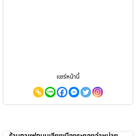
แชร์หน้านี้
ร้านกาแฟถนนเลี่ยงเมืองระยองจำหน่าย