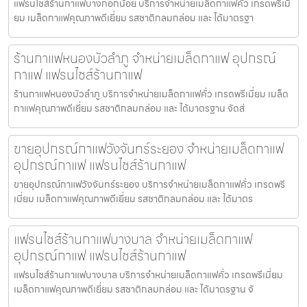
แฟรนไชส์ร้านกาแฟบางกอกน้อย บริการจำหน่ายเมล็ดกาแฟคั่ว เกรดพรีเมี่
ยม เมล็ดกาแฟคุณภาพดีเยี่ยม รสชาติกลมกล่อม และ ได้มาตรฐา
ร้านกาแฟหนองบัวลำภู จำหน่ายเมล็ดกาแฟ อุปกรณ์
กาแฟ แฟรนไชส์ร้านกาแฟ
ร้านกาแฟหนองบัวลำภู บริการจำหน่ายเมล็ดกาแฟคั่ว เกรดพรีเมี่ยม เมล็ด
กาแฟคุณภาพดีเยี่ยม รสชาติกลมกล่อม และ ได้มาตรฐาน จัดส่
ขายอุปกรณ์กาแฟวังจันทร์ระยอง จำหน่ายเมล็ดกาแฟ
อุปกรณ์กาแฟ แฟรนไชส์ร้านกาแฟ
ขายอุปกรณ์กาแฟวังจันทร์ระยอง บริการจำหน่ายเมล็ดกาแฟคั่ว เกรดพรี
เมี่ยม เมล็ดกาแฟคุณภาพดีเยี่ยม รสชาติกลมกล่อม และ ได้มาตร
แฟรนไชส์ร้านกาแฟบางบาล จำหน่ายเมล็ดกาแฟ
อุปกรณ์กาแฟ แฟรนไชส์ร้านกาแฟ
แฟรนไชส์ร้านกาแฟบางบาล บริการจำหน่ายเมล็ดกาแฟคั่ว เกรดพรีเมี่ยม
เมล็ดกาแฟคุณภาพดีเยี่ยม รสชาติกลมกล่อม และ ได้มาตรฐาน จั