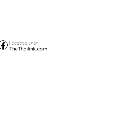
Facebook คลิก
TheThailink.com