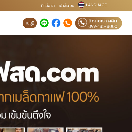
LANGUAGE
ติดต่อเรา
เข้าสู่ระบบ
ติดต่อเรา คลิก
เมนู
099-185-8000