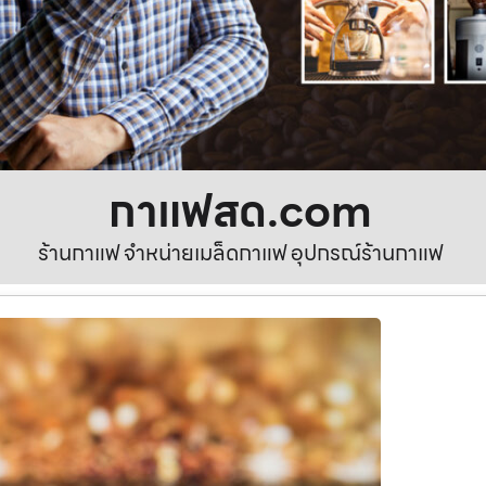
กาแฟสด.com
ร้านกาแฟ จำหน่ายเมล็ดกาแฟ อุปกรณ์ร้านกาแฟ