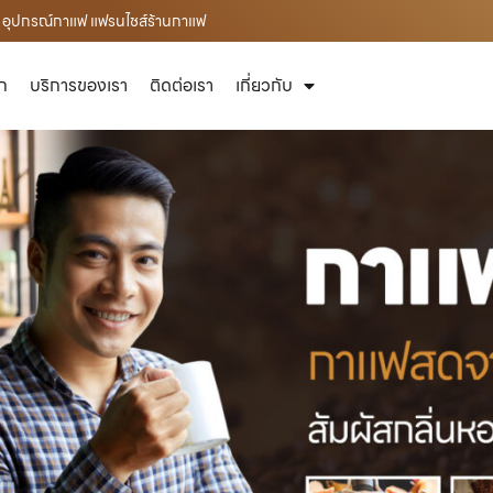
 อุปกรณ์กาแฟ แฟรนไชส์ร้านกาแฟ
ัก
บริการของเรา
ติดต่อเรา
เกี่ยวกับ