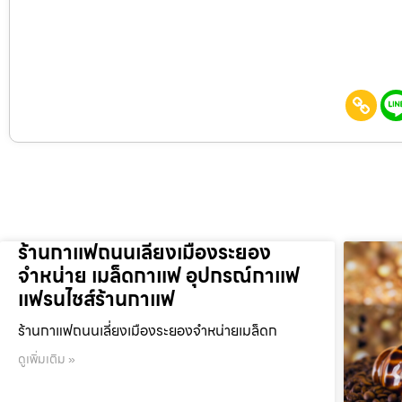
ร้านกาแฟถนนเลี่ยงเมืองระยอง
จำหน่าย เมล็ดกาแฟ อุปกรณ์กาแฟ
แฟรนไชส์ร้านกาแฟ
ร้านกาแฟถนนเลี่ยงเมืองระยองจำหน่ายเมล็ดก
ดูเพิ่มเติม »