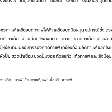
รตั้งแต่ วัตถุดิบเริ่มต้น การเรียนการสอน การจัดส่งวัตถุดิบ ไม
องชงกาแฟ เครื่องบดกาแฟไฟฟ้า เครื่องบดมือหมุน อุปกรณ์ชั่ง ต
รณ์ทำลาเต้อาร์ต เหยือกตีฟองนม ปากกาวาดลายลาเต้อาร์ต แผ่นล
 หรือ เทมเปอร์ ยางรองที่กดกาแฟ เครื่องคั่วเมล็ดกาแฟ ขวดโรย
ั๊ม ขวดน้ำเชื่อม ขวดปั๊มซอส ถ้วยแก้ว แก้วกาแฟ และ ยังมีอุ
าจเจริญ
คาเฟ่
ร้านกาแฟ
แฟรนไชส์ร้านกาแฟ
,
,
,