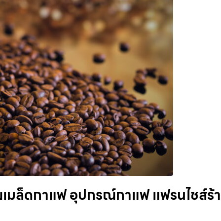
เมล็ดกาแฟ อุปกรณ์กาแฟ แฟรนไชส์ร้