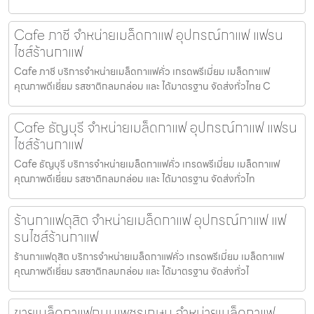
Cafe ภาชี จำหน่ายเมล็ดกาแฟ อุปกรณ์กาแฟ แฟรน
ไชส์ร้านกาแฟ
Cafe ภาชี บริการจำหน่ายเมล็ดกาแฟคั่ว เกรดพรีเมี่ยม เมล็ดกาแฟ
คุณภาพดีเยี่ยม รสชาติกลมกล่อม และ ได้มาตรฐาน จัดส่งทั่วไทย C
Cafe ธัญบุรี จำหน่ายเมล็ดกาแฟ อุปกรณ์กาแฟ แฟรน
ไชส์ร้านกาแฟ
Cafe ธัญบุรี บริการจำหน่ายเมล็ดกาแฟคั่ว เกรดพรีเมี่ยม เมล็ดกาแฟ
คุณภาพดีเยี่ยม รสชาติกลมกล่อม และ ได้มาตรฐาน จัดส่งทั่วไท
ร้านกาแฟดุสิต จำหน่ายเมล็ดกาแฟ อุปกรณ์กาแฟ แฟ
รนไชส์ร้านกาแฟ
ร้านกาแฟดุสิต บริการจำหน่ายเมล็ดกาแฟคั่ว เกรดพรีเมี่ยม เมล็ดกาแฟ
คุณภาพดีเยี่ยม รสชาติกลมกล่อม และ ได้มาตรฐาน จัดส่งทั่วไ
ขายเมล็ดกาแฟถนนเพชรเกษม จำหน่ายเมล็ดกาแฟ