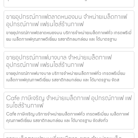
ขายอุปกรณ์กาแฟตลาดหนองมน จำหน่ายเมล็ดกาแฟ
อุปกรณ์กาแฟ แฟรนไชส์ร้านกาแฟ
ขายอุปกรณ์กาแฟตลาดหนองมน บริการจำหน่ายเมล็ดกาแฟคั่ว เกรดพรีเมี่
ยม เมล็ดกาแฟคุณภาพดีเยี่ยม รสชาติกลมกล่อม และ ได้มาตรฐาน
ขายอุปกรณ์กาแฟบางบาล จำหน่ายเมล็ดกาแฟ
อุปกรณ์กาแฟ แฟรนไชส์ร้านกาแฟ
ขายอุปกรณ์กาแฟบางบาล บริการจำหน่ายเมล็ดกาแฟคั่ว เกรดพรีเมี่ยม
เมล็ดกาแฟคุณภาพดีเยี่ยม รสชาติกลมกล่อม และ ได้มาตรฐาน จัดส
Cafe ภาษีเจริญ จำหน่ายเมล็ดกาแฟ อุปกรณ์กาแฟ แฟ
รนไชส์ร้านกาแฟ
Cafe ภาษีเจริญ บริการจำหน่ายเมล็ดกาแฟคั่ว เกรดพรีเมี่ยม เมล็ดกาแฟ
คุณภาพดีเยี่ยม รสชาติกลมกล่อม และ ได้มาตรฐาน จัดส่งทั่ว