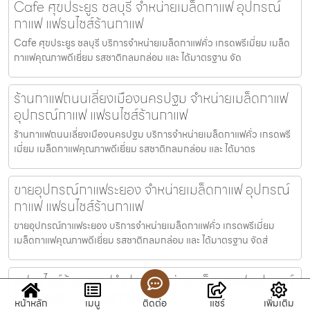
Cafe ศุขประยูร ชลบุรี จำหน่ายเมล็ดกาแฟ อุปกรณ์
กาแฟ แฟรนไชส์ร้านกาแฟ
Cafe ศุขประยูร ชลบุรี บริการจำหน่ายเมล็ดกาแฟคั่ว เกรดพรีเมี่ยม เมล็ด
กาแฟคุณภาพดีเยี่ยม รสชาติกลมกล่อม และ ได้มาตรฐาน จัด
ร้านกาแฟถนนเลี่ยงเมืองนครปฐม จำหน่ายเมล็ดกาแฟ
อุปกรณ์กาแฟ แฟรนไชส์ร้านกาแฟ
ร้านกาแฟถนนเลี่ยงเมืองนครปฐม บริการจำหน่ายเมล็ดกาแฟคั่ว เกรดพรี
เมี่ยม เมล็ดกาแฟคุณภาพดีเยี่ยม รสชาติกลมกล่อม และ ได้มาตร
ขายอุปกรณ์กาแฟระยอง จำหน่ายเมล็ดกาแฟ อุปกรณ์
กาแฟ แฟรนไชส์ร้านกาแฟ
ขายอุปกรณ์กาแฟระยอง บริการจำหน่ายเมล็ดกาแฟคั่ว เกรดพรีเมี่ยม
เมล็ดกาแฟคุณภาพดีเยี่ยม รสชาติกลมกล่อม และ ได้มาตรฐาน จัดส่
แฟรนไชส์ร้านกาแฟลำปาง จำหน่ายเมล็ดกาแฟ อุปกรณ์
กาแฟ แฟรนไชส์ร้านกาแฟ
หน้าหลัก
เมนู
ติดต่อ
แชร์
เพิ่มเติม