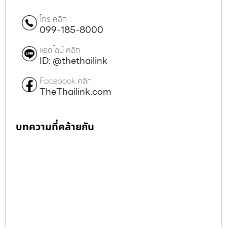
โทร คลิก
099-185-8000
แอดไลน์ คลิก
ID: @thethailink
Facebook คลิก
TheThailink.com
บทความที่คล้ายกัน