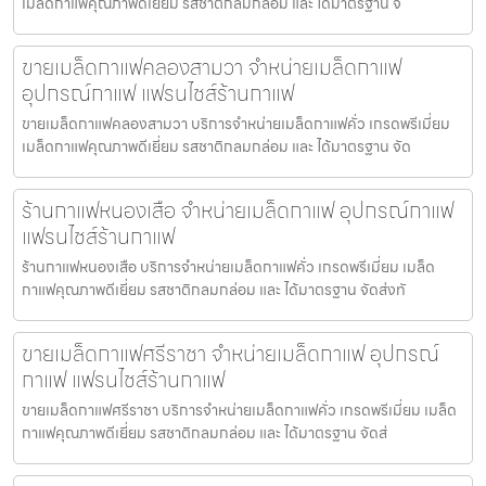
เมล็ดกาแฟคุณภาพดีเยี่ยม รสชาติกลมกล่อม และ ได้มาตรฐาน จ
ขายเมล็ดกาแฟคลองสามวา จำหน่ายเมล็ดกาแฟ
อุปกรณ์กาแฟ แฟรนไชส์ร้านกาแฟ
ขายเมล็ดกาแฟคลองสามวา บริการจำหน่ายเมล็ดกาแฟคั่ว เกรดพรีเมี่ยม
เมล็ดกาแฟคุณภาพดีเยี่ยม รสชาติกลมกล่อม และ ได้มาตรฐาน จัด
ร้านกาแฟหนองเสือ จำหน่ายเมล็ดกาแฟ อุปกรณ์กาแฟ
แฟรนไชส์ร้านกาแฟ
ร้านกาแฟหนองเสือ บริการจำหน่ายเมล็ดกาแฟคั่ว เกรดพรีเมี่ยม เมล็ด
กาแฟคุณภาพดีเยี่ยม รสชาติกลมกล่อม และ ได้มาตรฐาน จัดส่งทั
ขายเมล็ดกาแฟศรีราชา จำหน่ายเมล็ดกาแฟ อุปกรณ์
กาแฟ แฟรนไชส์ร้านกาแฟ
ขายเมล็ดกาแฟศรีราชา บริการจำหน่ายเมล็ดกาแฟคั่ว เกรดพรีเมี่ยม เมล็ด
กาแฟคุณภาพดีเยี่ยม รสชาติกลมกล่อม และ ได้มาตรฐาน จัดส่