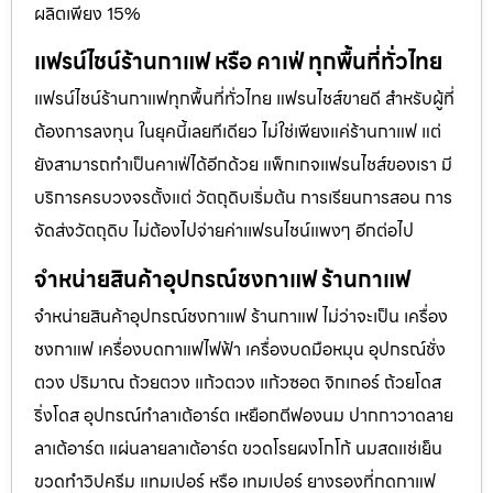
ผลิตเพียง 15%
แฟรน์ไชน์ร้านกาแฟ หรือ คาเฟ่ ทุกพื้นที่ทั่วไทย
แฟรน์ไชน์ร้านกาแฟทุกพื้นที่ทั่วไทย แฟรนไชส์ขายดี สำหรับผู้ที่
ต้องการลงทุน ในยุคนี้เลยทีเดียว ไม่ใช่เพียงแค่ร้านกาแฟ แต่
ยังสามารถทำเป็นคาเฟ่ได้อีกด้วย แพ็กเกจแฟรนไชส์ของเรา มี
บริการครบวงจรตั้งแต่ วัตถุดิบเริ่มต้น การเรียนการสอน การ
จัดส่งวัตถุดิบ ไม่ต้องไปจ่ายค่าเเฟรนไชน์แพงๆ อีกต่อไป
จำหน่ายสินค้าอุปกรณ์ชงกาแฟ ร้านกาแฟ
จำหน่ายสินค้าอุปกรณ์ชงกาแฟ ร้านกาแฟ ไม่ว่าจะเป็น เครื่อง
ชงกาแฟ เครื่องบดกาแฟไฟฟ้า เครื่องบดมือหมุน อุปกรณ์ชั่ง
ตวง ปริมาณ ถ้วยตวง แก้วตวง แก้วซอต จิกเกอร์ ถ้วยโดส
ริ่งโดส อุปกรณ์ทำลาเต้อาร์ต เหยือกตีฟองนม ปากกาวาดลาย
ลาเต้อาร์ต แผ่นลายลาเต้อาร์ต ขวดโรยผงโกโก้ นมสดแช่เย็น
ขวดทำวิปครีม แทมเปอร์ หรือ เทมเปอร์ ยางรองที่กดกาแฟ