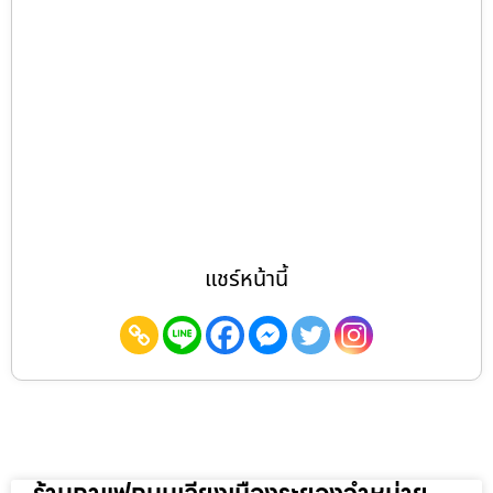
แชร์หน้านี้