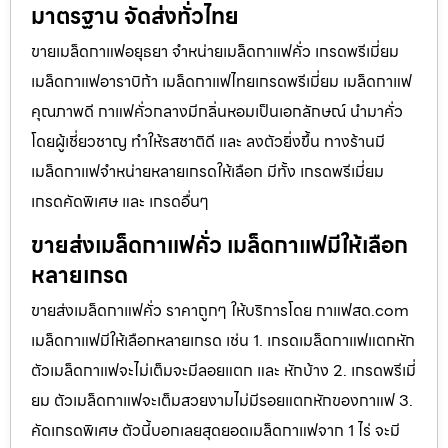
มาตรฐาน จัดส่งทั่วไทย
ขายเมล็ดกาแฟอยุธยา จำหน่ายเมล็ดกาแฟคั่ว เกรดพรีเมี่ยม
เมล็ดกาแฟอาราบิก้า เมล็ดกาแฟไทยเกรดพรีเมี่ยม เมล็ดกาแฟ
คุณภาพดี กาแฟคั่วกลางมีกลิ่นหอมเป็นเอกลักษณ์ นำมาคั่ว
โดยผู้เชี่ยวชาญ ทำให้รสชาติดี และ ลงตัวยิ่งขึ้น ทางร้านมี
เมล็ดกาแฟจำหน่ายหลายเกรดให้เลือก มีทั้ง เกรดพรีเมี่ยม
เกรดคัดพิเศษ และ เกรดอื่นๆ
ขายส่งเมล็ดกาแฟคั่ว เมล็ดกาแฟมีให้เลือก
หลายเกรด
ขายส่งเมล็ดกาแฟคั่ว ราคาถูกๆ ให้บริการโดย กาแฟสด.com
เมล็ดกาแฟมีให้เลือกหลายเกรด เช่น 1. เกรดเมล็ดกาแฟแตกหัก
ตัวเมล็ดกาแฟจะไม่เต็มจะมีลอยแตก และ หักบ้าง 2. เกรดพรีเมี่
ยม ตัวเมล็ดกาแฟจะเต็มสวยงามไม่มีรอยแตกหักของกาแฟ 3.
คัดเกรดพิเศษ ตัวนี้บอกเลยสุดยอดเมล็ดกาแฟจาก 1 ไร่ จะมี