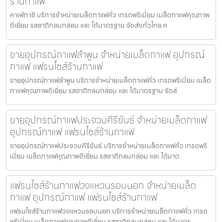
ร้านกาแฟ
คาเฟ่ภาชี บริการจำหน่ายเมล็ดกาแฟคั่ว เกรดพรีเมี่ยม เมล็ดกาแฟคุณภาพ
ดีเยี่ยม รสชาติกลมกล่อม และ ได้มาตรฐาน จัดส่งทั่วไทย ค
ขายอุปกรณ์กาแฟลำพูน จำหน่ายเมล็ดกาแฟ อุปกรณ์
กาแฟ แฟรนไชส์ร้านกาแฟ
ขายอุปกรณ์กาแฟลำพูน บริการจำหน่ายเมล็ดกาแฟคั่ว เกรดพรีเมี่ยม เมล็ด
กาแฟคุณภาพดีเยี่ยม รสชาติกลมกล่อม และ ได้มาตรฐาน จัดส่
ขายอุปกรณ์กาแฟประจวบคีรีขันธ์ จำหน่ายเมล็ดกาแฟ
อุปกรณ์กาแฟ แฟรนไชส์ร้านกาแฟ
ขายอุปกรณ์กาแฟประจวบคีรีขันธ์ บริการจำหน่ายเมล็ดกาแฟคั่ว เกรดพรี
เมี่ยม เมล็ดกาแฟคุณภาพดีเยี่ยม รสชาติกลมกล่อม และ ได้มาต
แฟรนไชส์ร้านกาแฟวงแหวนรอบนอก จำหน่ายเมล็ด
กาแฟ อุปกรณ์กาแฟ แฟรนไชส์ร้านกาแฟ
แฟรนไชส์ร้านกาแฟวงแหวนรอบนอก บริการจำหน่ายเมล็ดกาแฟคั่ว เกรด
พรีเมี่ยม เมล็ดกาแฟคุณภาพดีเยี่ยม รสชาติกลมกล่อม และ ได้มาตร