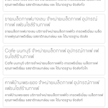
คุณภาพดีเยี่ยม รสชาติกลมกล่อม และ ได้มาตรฐาน จัดส่งทั่ว
ขายเมล็ดกาแฟบางเลน จำหน่ายเมล็ดกาแฟ อุปกรณ์
กาแฟ แฟรนไชส์ร้านกาแฟ
ขายเมล็ดกาแฟบางเลน บริการจำหน่ายเมล็ดกาแฟคั่ว เกรดพรีเมี่ยม เมล็ด
กาแฟคุณภาพดีเยี่ยม รสชาติกลมกล่อม และ ได้มาตรฐาน จัดส่ง
Cafe นนทบุรี จำหน่ายเมล็ดกาแฟ อุปกรณ์กาแฟ แฟ
รนไชส์ร้านกาแฟ
Cafe นนทบุรี บริการจำหน่ายเมล็ดกาแฟคั่ว เกรดพรีเมี่ยม เมล็ดกาแฟ
คุณภาพดีเยี่ยม รสชาติกลมกล่อม และ ได้มาตรฐาน จัดส่งทั่วไท
คาเฟ่บ้านเพระยอง จำหน่ายเมล็ดกาแฟ อุปกรณ์กาแฟ
แฟรนไชส์ร้านกาแฟ
คาเฟ่บ้านเพระยอง บริการจำหน่ายเมล็ดกาแฟคั่ว เกรดพรีเมี่ยม เมล็ดกาแฟ
คุณภาพดีเยี่ยม รสชาติกลมกล่อม และ ได้มาตรฐาน จัดส่งทั