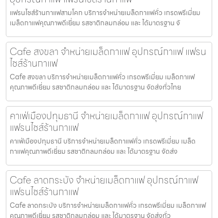
แฟรนไชส์ร้านกาแฟสามโคก บริการจำหน่ายเมล็ดกาแฟคั่ว เกรดพรีเมี่ยม
เมล็ดกาแฟคุณภาพดีเยี่ยม รสชาติกลมกล่อม และ ได้มาตรฐาน จั
Cafe สงขลา จำหน่ายเมล็ดกาแฟ อุปกรณ์กาแฟ แฟรน
ไชส์ร้านกาแฟ
Cafe สงขลา บริการจำหน่ายเมล็ดกาแฟคั่ว เกรดพรีเมี่ยม เมล็ดกาแฟ
คุณภาพดีเยี่ยม รสชาติกลมกล่อม และ ได้มาตรฐาน จัดส่งทั่วไทย
คาเฟ่เมืองปทุมธานี จำหน่ายเมล็ดกาแฟ อุปกรณ์กาแฟ
แฟรนไชส์ร้านกาแฟ
คาเฟ่เมืองปทุมธานี บริการจำหน่ายเมล็ดกาแฟคั่ว เกรดพรีเมี่ยม เมล็ด
กาแฟคุณภาพดีเยี่ยม รสชาติกลมกล่อม และ ได้มาตรฐาน จัดส่ง
Cafe ลาดกระบัง จำหน่ายเมล็ดกาแฟ อุปกรณ์กาแฟ
แฟรนไชส์ร้านกาแฟ
Cafe ลาดกระบัง บริการจำหน่ายเมล็ดกาแฟคั่ว เกรดพรีเมี่ยม เมล็ดกาแฟ
คุณภาพดีเยี่ยม รสชาติกลมกล่อม และ ได้มาตรฐาน จัดส่งทั่ว