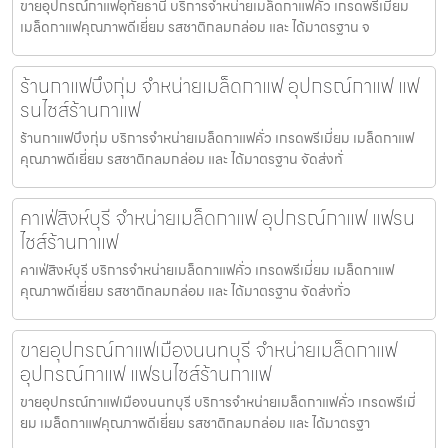
ขายอุปกรณ์กาแฟอุทัยธานี บริการจำหน่ายเมล็ดกาแฟคั่ว เกรดพรีเมี่ยม
เมล็ดกาแฟคุณภาพดีเยี่ยม รสชาติกลมกล่อม และ ได้มาตรฐาน จ
ร้านกาแฟบึงกุ่ม จำหน่ายเมล็ดกาแฟ อุปกรณ์กาแฟ แฟ
รนไชส์ร้านกาแฟ
ร้านกาแฟบึงกุ่ม บริการจำหน่ายเมล็ดกาแฟคั่ว เกรดพรีเมี่ยม เมล็ดกาแฟ
คุณภาพดีเยี่ยม รสชาติกลมกล่อม และ ได้มาตรฐาน จัดส่งทั่
คาเฟ่สิงห์บุรี จำหน่ายเมล็ดกาแฟ อุปกรณ์กาแฟ แฟรน
ไชส์ร้านกาแฟ
คาเฟ่สิงห์บุรี บริการจำหน่ายเมล็ดกาแฟคั่ว เกรดพรีเมี่ยม เมล็ดกาแฟ
คุณภาพดีเยี่ยม รสชาติกลมกล่อม และ ได้มาตรฐาน จัดส่งทั่ว
ขายอุปกรณ์กาแฟเมืองนนทบุรี จำหน่ายเมล็ดกาแฟ
อุปกรณ์กาแฟ แฟรนไชส์ร้านกาแฟ
ขายอุปกรณ์กาแฟเมืองนนทบุรี บริการจำหน่ายเมล็ดกาแฟคั่ว เกรดพรีเมี่
ยม เมล็ดกาแฟคุณภาพดีเยี่ยม รสชาติกลมกล่อม และ ได้มาตรฐา