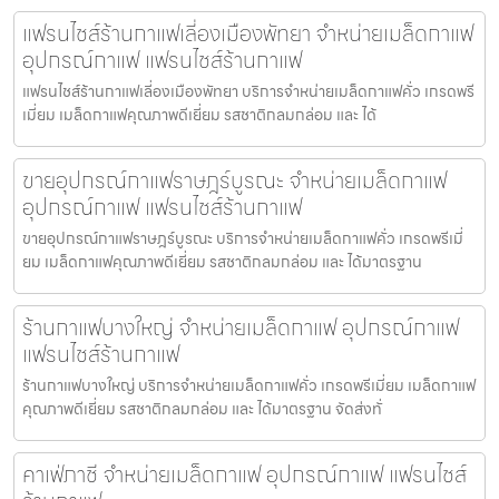
แฟรนไชส์ร้านกาแฟเลี่องเมืองพัทยา จำหน่ายเมล็ดกาแฟ
อุปกรณ์กาแฟ แฟรนไชส์ร้านกาแฟ
แฟรนไชส์ร้านกาแฟเลี่องเมืองพัทยา บริการจำหน่ายเมล็ดกาแฟคั่ว เกรดพรี
เมี่ยม เมล็ดกาแฟคุณภาพดีเยี่ยม รสชาติกลมกล่อม และ ได้
ขายอุปกรณ์กาแฟราษฎร์บูรณะ จำหน่ายเมล็ดกาแฟ
อุปกรณ์กาแฟ แฟรนไชส์ร้านกาแฟ
ขายอุปกรณ์กาแฟราษฎร์บูรณะ บริการจำหน่ายเมล็ดกาแฟคั่ว เกรดพรีเมี่
ยม เมล็ดกาแฟคุณภาพดีเยี่ยม รสชาติกลมกล่อม และ ได้มาตรฐาน
ร้านกาแฟบางใหญ่ จำหน่ายเมล็ดกาแฟ อุปกรณ์กาแฟ
แฟรนไชส์ร้านกาแฟ
ร้านกาแฟบางใหญ่ บริการจำหน่ายเมล็ดกาแฟคั่ว เกรดพรีเมี่ยม เมล็ดกาแฟ
คุณภาพดีเยี่ยม รสชาติกลมกล่อม และ ได้มาตรฐาน จัดส่งทั่
คาเฟ่ภาชี จำหน่ายเมล็ดกาแฟ อุปกรณ์กาแฟ แฟรนไชส์