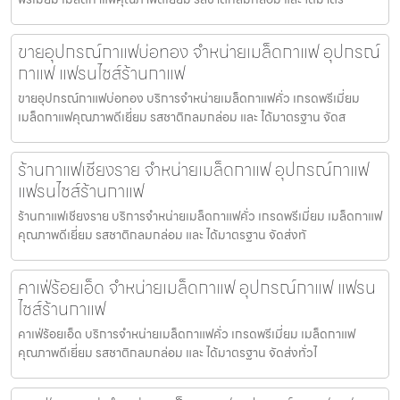
ขายอุปกรณ์กาแฟบ่อทอง จำหน่ายเมล็ดกาแฟ อุปกรณ์
กาแฟ แฟรนไชส์ร้านกาแฟ
ขายอุปกรณ์กาแฟบ่อทอง บริการจำหน่ายเมล็ดกาแฟคั่ว เกรดพรีเมี่ยม
เมล็ดกาแฟคุณภาพดีเยี่ยม รสชาติกลมกล่อม และ ได้มาตรฐาน จัดส
ร้านกาแฟเชียงราย จำหน่ายเมล็ดกาแฟ อุปกรณ์กาแฟ
แฟรนไชส์ร้านกาแฟ
ร้านกาแฟเชียงราย บริการจำหน่ายเมล็ดกาแฟคั่ว เกรดพรีเมี่ยม เมล็ดกาแฟ
คุณภาพดีเยี่ยม รสชาติกลมกล่อม และ ได้มาตรฐาน จัดส่งทั
คาเฟ่ร้อยเอ็ด จำหน่ายเมล็ดกาแฟ อุปกรณ์กาแฟ แฟรน
ไชส์ร้านกาแฟ
คาเฟ่ร้อยเอ็ด บริการจำหน่ายเมล็ดกาแฟคั่ว เกรดพรีเมี่ยม เมล็ดกาแฟ
คุณภาพดีเยี่ยม รสชาติกลมกล่อม และ ได้มาตรฐาน จัดส่งทั่วไ