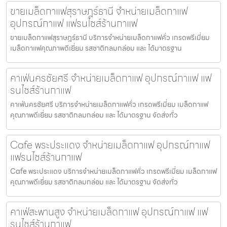
ขายเมล็ดกาแฟสุราษฎร์ธานี จำหน่ายเมล็ดกาแฟ
อุปกรณ์กาแฟ แฟรนไชส์ร้านกาแฟ
ขายเมล็ดกาแฟสุราษฎร์ธานี บริการจำหน่ายเมล็ดกาแฟคั่ว เกรดพรีเมี่ยม
เมล็ดกาแฟคุณภาพดีเยี่ยม รสชาติกลมกล่อม และ ได้มาตรฐาน
คาเฟ่นครชัยศรี จำหน่ายเมล็ดกาแฟ อุปกรณ์กาแฟ แฟ
รนไชส์ร้านกาแฟ
คาเฟ่นครชัยศรี บริการจำหน่ายเมล็ดกาแฟคั่ว เกรดพรีเมี่ยม เมล็ดกาแฟ
คุณภาพดีเยี่ยม รสชาติกลมกล่อม และ ได้มาตรฐาน จัดส่งทั่ว
Cafe พระประแดง จำหน่ายเมล็ดกาแฟ อุปกรณ์กาแฟ
แฟรนไชส์ร้านกาแฟ
Cafe พระประแดง บริการจำหน่ายเมล็ดกาแฟคั่ว เกรดพรีเมี่ยม เมล็ดกาแฟ
คุณภาพดีเยี่ยม รสชาติกลมกล่อม และ ได้มาตรฐาน จัดส่งทั่ว
คาเฟ่สะพานสูง จำหน่ายเมล็ดกาแฟ อุปกรณ์กาแฟ แฟ
รนไชส์ร้านกาแฟ