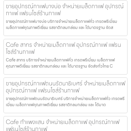
ขายอุปกรณ์กาแฟบางบ่อ จำหน่ายเมล็ดกาแฟ อุปกรณ์
กาแฟ แฟรนไชส์ร้านกาแฟ
ขายอุปกรณ์กาแฟบางบ่อ บริการจำหน่ายเมล็ดกาแฟคั่ว เกรดพรีเมี่ยม
เมล็ดกาแฟคุณภาพดีเยี่ยม รสชาติกลมกล่อม และ ได้มาตรฐาน จัดส
Cafe สาทร จำหน่ายเมล็ดกาแฟ อุปกรณ์กาแฟ แฟรน
ไชส์ร้านกาแฟ
Cafe สาทร บริการจำหน่ายเมล็ดกาแฟคั่ว เกรดพรีเมี่ยม เมล็ดกาแฟ
คุณภาพดีเยี่ยม รสชาติกลมกล่อม และ ได้มาตรฐาน จัดส่งทั่วไทย C
ขายอุปกรณ์กาแฟถนนรัตนาธิเบศร์ จำหน่ายเมล็ดกาแฟ
อุปกรณ์กาแฟ แฟรนไชส์ร้านกาแฟ
ขายอุปกรณ์กาแฟถนนรัตนาธิเบศร์ บริการจำหน่ายเมล็ดกาแฟคั่ว เกรดพรี
เมี่ยม เมล็ดกาแฟคุณภาพดีเยี่ยม รสชาติกลมกล่อม และ ได้มาต
Cafe กำแพงแสน จำหน่ายเมล็ดกาแฟ อุปกรณ์กาแฟ
แฟรนไชส์ร้านกาแฟ