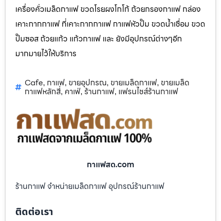
เครื่องคั่วเมล็ดกาแฟ ขวดโรยผงโกโก้ ถ้วยกรองกาแฟ กล่อง
เคาะกากกาแฟ ที่เคาะกากกาแฟ กาแฟหัวปั๊ม ขวดน้ำเชื่อม ขวด
ปั๊มซอส ถ้วยแก้ว แก้วกาแฟ และ ยังมีอุปกรณ์ต่างๆอีก
มากมายไว้ให้บริการ
Cafe
กาแฟ
ขายอุปกรณ
ขายเมล็ดกาแฟ
ขายเมล็ด
,
,
,
,
กาแฟหลักสี่
คาเฟ่
ร้านกาแฟ
แฟรนไชส์ร้านกาแฟ
,
,
,
กาแฟสด.com
ร้านกาแฟ จำหน่ายเมล็ดกาแฟ อุปกรณ์ร้านกาแฟ
ติดต่อเรา