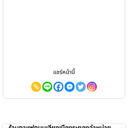
แชร์หน้านี้
ร้านกาแฟถนนเลี่ยงเมืองระยองจำหน่าย