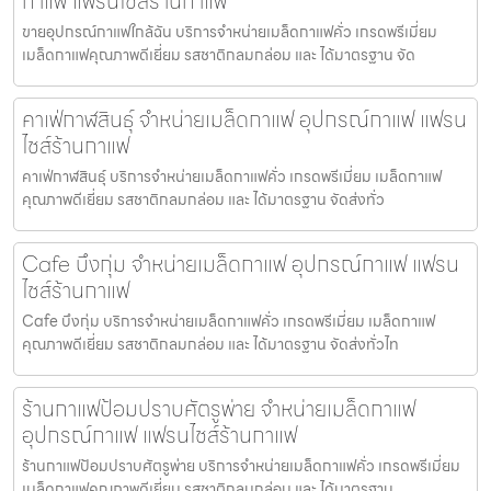
กาแฟ แฟรนไชส์ร้านกาแฟ
ขายอุปกรณ์กาแฟใกล้ฉัน บริการจำหน่ายเมล็ดกาแฟคั่ว เกรดพรีเมี่ยม
เมล็ดกาแฟคุณภาพดีเยี่ยม รสชาติกลมกล่อม และ ได้มาตรฐาน จัด
คาเฟ่กาฬสินธุ์ จำหน่ายเมล็ดกาแฟ อุปกรณ์กาแฟ แฟรน
ไชส์ร้านกาแฟ
คาเฟ่กาฬสินธุ์ บริการจำหน่ายเมล็ดกาแฟคั่ว เกรดพรีเมี่ยม เมล็ดกาแฟ
คุณภาพดีเยี่ยม รสชาติกลมกล่อม และ ได้มาตรฐาน จัดส่งทั่ว
Cafe บึงกุ่ม จำหน่ายเมล็ดกาแฟ อุปกรณ์กาแฟ แฟรน
ไชส์ร้านกาแฟ
Cafe บึงกุ่ม บริการจำหน่ายเมล็ดกาแฟคั่ว เกรดพรีเมี่ยม เมล็ดกาแฟ
คุณภาพดีเยี่ยม รสชาติกลมกล่อม และ ได้มาตรฐาน จัดส่งทั่วไท
ร้านกาแฟป้อมปราบศัตรูพ่าย จำหน่ายเมล็ดกาแฟ
อุปกรณ์กาแฟ แฟรนไชส์ร้านกาแฟ
ร้านกาแฟป้อมปราบศัตรูพ่าย บริการจำหน่ายเมล็ดกาแฟคั่ว เกรดพรีเมี่ยม
เมล็ดกาแฟคุณภาพดีเยี่ยม รสชาติกลมกล่อม และ ได้มาตรฐาน