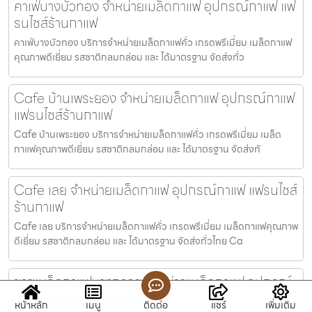
คาเฟ่บางบัวทอง จำหน่ายเมล็ดกาแฟ อุปกรณ์กาแฟ แฟ
รนไชส์ร้านกาแฟ
คาเฟ่บางบัวทอง บริการจำหน่ายเมล็ดกาแฟคั่ว เกรดพรีเมี่ยม เมล็ดกาแฟ
คุณภาพดีเยี่ยม รสชาติกลมกล่อม และ ได้มาตรฐาน จัดส่งทั่ว
Cafe บ้านเพระยอง จำหน่ายเมล็ดกาแฟ อุปกรณ์กาแฟ
แฟรนไชส์ร้านกาแฟ
Cafe บ้านเพระยอง บริการจำหน่ายเมล็ดกาแฟคั่ว เกรดพรีเมี่ยม เมล็ด
กาแฟคุณภาพดีเยี่ยม รสชาติกลมกล่อม และ ได้มาตรฐาน จัดส่งทั
Cafe เลย จำหน่ายเมล็ดกาแฟ อุปกรณ์กาแฟ แฟรนไชส์
ร้านกาแฟ
Cafe เลย บริการจำหน่ายเมล็ดกาแฟคั่ว เกรดพรีเมี่ยม เมล็ดกาแฟคุณภาพ
ดีเยี่ยม รสชาติกลมกล่อม และ ได้มาตรฐาน จัดส่งทั่วไทย Ca
ขายเมล็ดกาแฟบางกรวย จำหน่ายเมล็ดกาแฟ อุปกรณ์
กาแฟ แฟรนไชส์ร้านกาแฟ
หน้าหลัก
เมนู
ติดต่อ
แชร์
เพิ่มเติม