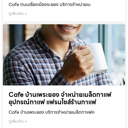
Cafe ถนนเลี่ยงเมืองระยอง บริการจำหน่ายเม
ดูเพิ่มเติม »
Cafe บ้านเพระยอง จำหน่ายเมล็ดกาแฟ
อุปกรณ์กาแฟ แฟรนไชส์ร้านกาแฟ
Cafe บ้านเพระยอง บริการจำหน่ายเมล็ดกาแฟค
ดูเพิ่มเติม »