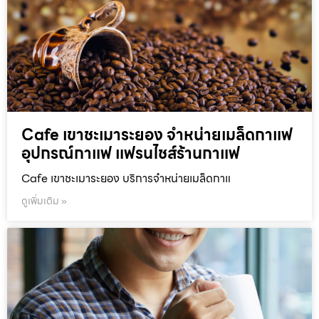
Cafe เขาชะเมาระยอง จำหน่ายเมล็ดกาแฟ
อุปกรณ์กาแฟ แฟรนไชส์ร้านกาแฟ
Cafe เขาชะเมาระยอง บริการจำหน่ายเมล็ดกาแ
ดูเพิ่มเติม »