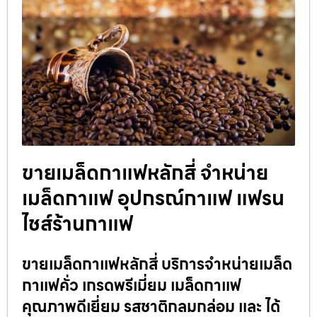
ขายเมล็ดกาแฟหลักสี่ จำหน่าย
เมล็ดกาแฟ อุปกรณ์กาแฟ แฟรน
ไชส์ร้านกาแฟ
ขายเมล็ดกาแฟหลักสี่ บริการจำหน่ายเมล็ด
กาแฟคั่ว เกรดพรีเมี่ยม เมล็ดกาแฟ
คุณภาพดีเยี่ยม รสชาติกลมกล่อม และ ได้