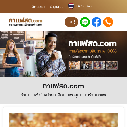
LANGUAGE
ติดต่อเรา
เข้าสู่ระบบ
เมนู
กาแฟสด.com
ร้านกาแฟ จำหน่ายเมล็ดกาแฟ อุปกรณ์ร้านกาแฟ