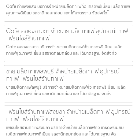
Cafe กำแพงแสน บริการจำหน่ายเมล็ดกาแฟคั่ว เกรดพรีเมี่ยม เมล็ดกาแฟ
คุณภาพดีเยี่ยม รสชาติกลมกล่อม และ ได้มาตรฐาน จัดส่งทั่วไ
Cafe คลองสามวา จำหน่ายเมล็ดกาแฟ อุปกรณ์กาแฟ
แฟรนไชส์ร้านกาแฟ
Cafe คลองสามวา บริการจำหน่ายเมล็ดกาแฟคั่ว เกรดพรีเมี่ยม เมล็ด
กาแฟคุณภาพดีเยี่ยม รสชาติกลมกล่อม และ ได้มาตรฐาน จัดส่งทั่ว
ขายเมล็ดกาแฟลพบุรี จำหน่ายเมล็ดกาแฟ อุปกรณ์
กาแฟ แฟรนไชส์ร้านกาแฟ
ขายเมล็ดกาแฟลพบุรี บริการจำหน่ายเมล็ดกาแฟคั่ว เกรดพรีเมี่ยม เมล็ด
กาแฟคุณภาพดีเยี่ยม รสชาติกลมกล่อม และ ได้มาตรฐาน จัดส่ง
แฟรนไชส์ร้านกาแฟสงขลา จำหน่ายเมล็ดกาแฟ อุปกรณ์
กาแฟ แฟรนไชส์ร้านกาแฟ
แฟรนไชส์ร้านกาแฟสงขลา บริการจำหน่ายเมล็ดกาแฟคั่ว เกรดพรีเมี่ยม
เมล็ดกาแฟคุณภาพดีเยี่ยม รสชาติกลมกล่อม และ ได้มาตรฐาน จัด