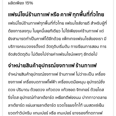
ผลิตเพียง 15%
แฟรน์ไชน์ร้านกาแฟ หรือ คาเฟ่ ทุกพื้นที่ทั่วไทย
แฟรน์ไชน์ร้านกาแฟทุกพื้นที่ทั่วไทย แฟรนไชส์ขายดี สำหรับผู้ที่
ต้องการลงทุน ในยุคนี้เลยทีเดียว ไม่ใช่เพียงแค่ร้านกาแฟ แต่
ยังสามารถทำเป็นคาเฟ่ได้อีกด้วย แพ็กเกจแฟรนไชส์ของเรา มี
บริการครบวงจรตั้งแต่ วัตถุดิบเริ่มต้น การเรียนการสอน การ
จัดส่งวัตถุดิบ ไม่ต้องไปจ่ายค่าเเฟรนไชน์แพงๆ อีกต่อไป
จำหน่ายสินค้าอุปกรณ์ชงกาแฟ ร้านกาแฟ
จำหน่ายสินค้าอุปกรณ์ชงกาแฟ ร้านกาแฟ ไม่ว่าจะเป็น เครื่อง
ชงกาแฟ เครื่องบดกาแฟไฟฟ้า เครื่องบดมือหมุน อุปกรณ์ชั่ง
ตวง ปริมาณ ถ้วยตวง แก้วตวง แก้วซอต จิกเกอร์ ถ้วยโดส
ริ่งโดส อุปกรณ์ทำลาเต้อาร์ต เหยือกตีฟองนม ปากกาวาดลาย
ลาเต้อาร์ต แผ่นลายลาเต้อาร์ต ขวดโรยผงโกโก้ นมสดแช่เย็น
ขวดทำวิปครีม แทมเปอร์ หรือ เทมเปอร์ ยางรองที่กดกาแฟ