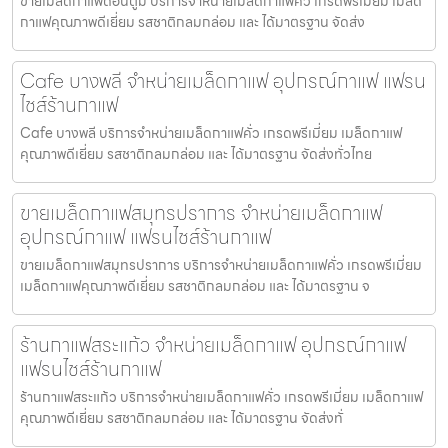
ขายเมล็ดกาแฟดอนตูม บริการจำหน่ายเมล็ดกาแฟคั่ว เกรดพรีเมี่ยม เมล็ด
กาแฟคุณภาพดีเยี่ยม รสชาติกลมกล่อม และ ได้มาตรฐาน จัดส่ง
Cafe บางพลี จำหน่ายเมล็ดกาแฟ อุปกรณ์กาแฟ แฟรน
ไชส์ร้านกาแฟ
Cafe บางพลี บริการจำหน่ายเมล็ดกาแฟคั่ว เกรดพรีเมี่ยม เมล็ดกาแฟ
คุณภาพดีเยี่ยม รสชาติกลมกล่อม และ ได้มาตรฐาน จัดส่งทั่วไทย
ขายเมล็ดกาแฟสมุทรปราการ จำหน่ายเมล็ดกาแฟ
อุปกรณ์กาแฟ แฟรนไชส์ร้านกาแฟ
ขายเมล็ดกาแฟสมุทรปราการ บริการจำหน่ายเมล็ดกาแฟคั่ว เกรดพรีเมี่ยม
เมล็ดกาแฟคุณภาพดีเยี่ยม รสชาติกลมกล่อม และ ได้มาตรฐาน จ
ร้านกาแฟสระแก้ว จำหน่ายเมล็ดกาแฟ อุปกรณ์กาแฟ
แฟรนไชส์ร้านกาแฟ
ร้านกาแฟสระแก้ว บริการจำหน่ายเมล็ดกาแฟคั่ว เกรดพรีเมี่ยม เมล็ดกาแฟ
คุณภาพดีเยี่ยม รสชาติกลมกล่อม และ ได้มาตรฐาน จัดส่งทั่