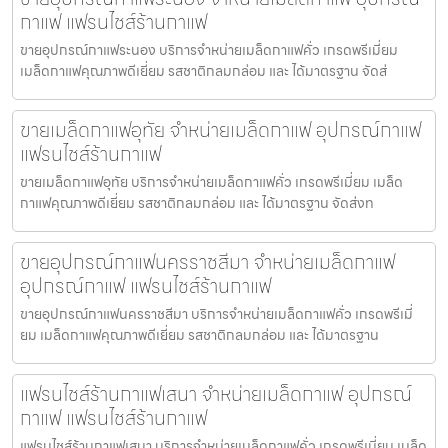
กาแฟ แฟรนไชส์ร้านกาแฟ
ขายอุปกรณ์กาแฟระนอง บริการจำหน่ายเมล็ดกาแฟคั่ว เกรดพรีเมี่ยม
เมล็ดกาแฟคุณภาพดีเยี่ยม รสชาติกลมกล่อม และ ได้มาตรฐาน จัดส่
ขายเมล็ดกาแฟอุทัย จำหน่ายเมล็ดกาแฟ อุปกรณ์กาแฟ
แฟรนไชส์ร้านกาแฟ
ขายเมล็ดกาแฟอุทัย บริการจำหน่ายเมล็ดกาแฟคั่ว เกรดพรีเมี่ยม เมล็ด
กาแฟคุณภาพดีเยี่ยม รสชาติกลมกล่อม และ ได้มาตรฐาน จัดส่งท
ขายอุปกรณ์กาแฟนครราชสีมา จำหน่ายเมล็ดกาแฟ
อุปกรณ์กาแฟ แฟรนไชส์ร้านกาแฟ
ขายอุปกรณ์กาแฟนครราชสีมา บริการจำหน่ายเมล็ดกาแฟคั่ว เกรดพรีเมี่
ยม เมล็ดกาแฟคุณภาพดีเยี่ยม รสชาติกลมกล่อม และ ได้มาตรฐาน
แฟรนไชส์ร้านกาแฟเสนา จำหน่ายเมล็ดกาแฟ อุปกรณ์
กาแฟ แฟรนไชส์ร้านกาแฟ
แฟรนไชส์ร้านกาแฟเสนา บริการจำหน่ายเมล็ดกาแฟคั่ว เกรดพรีเมี่ยม เมล็ด