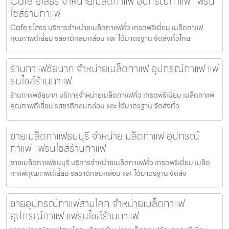
Cafe ยโสธร จำหน่ายเมล็ดกาแฟ อุปกรณ์กาแฟ แฟรน
ไชส์ร้านกาแฟ
Cafe ยโสธร บริการจำหน่ายเมล็ดกาแฟคั่ว เกรดพรีเมี่ยม เมล็ดกาแฟ
คุณภาพดีเยี่ยม รสชาติกลมกล่อม และ ได้มาตรฐาน จัดส่งทั่วไทย
ร้านกาแฟชัยนาท จำหน่ายเมล็ดกาแฟ อุปกรณ์กาแฟ แฟ
รนไชส์ร้านกาแฟ
ร้านกาแฟชัยนาท บริการจำหน่ายเมล็ดกาแฟคั่ว เกรดพรีเมี่ยม เมล็ดกาแฟ
คุณภาพดีเยี่ยม รสชาติกลมกล่อม และ ได้มาตรฐาน จัดส่งทั่ว
ขายเมล็ดกาแฟธนบุรี จำหน่ายเมล็ดกาแฟ อุปกรณ์
กาแฟ แฟรนไชส์ร้านกาแฟ
ขายเมล็ดกาแฟธนบุรี บริการจำหน่ายเมล็ดกาแฟคั่ว เกรดพรีเมี่ยม เมล็ด
กาแฟคุณภาพดีเยี่ยม รสชาติกลมกล่อม และ ได้มาตรฐาน จัดส่ง
ขายอุปกรณ์กาแฟสามโคก จำหน่ายเมล็ดกาแฟ
อุปกรณ์กาแฟ แฟรนไชส์ร้านกาแฟ