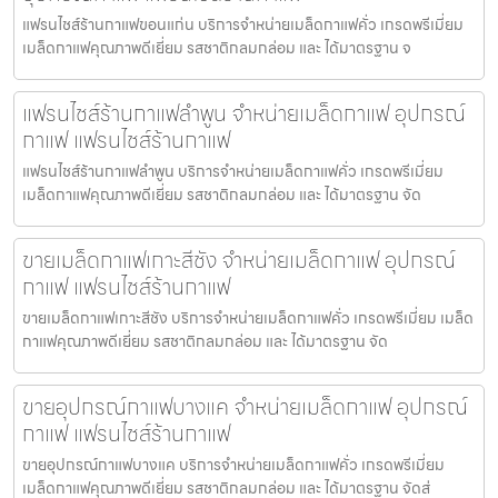
แฟรนไชส์ร้านกาแฟขอนแก่น บริการจำหน่ายเมล็ดกาแฟคั่ว เกรดพรีเมี่ยม
เมล็ดกาแฟคุณภาพดีเยี่ยม รสชาติกลมกล่อม และ ได้มาตรฐาน จ
แฟรนไชส์ร้านกาแฟลำพูน จำหน่ายเมล็ดกาแฟ อุปกรณ์
กาแฟ แฟรนไชส์ร้านกาแฟ
แฟรนไชส์ร้านกาแฟลำพูน บริการจำหน่ายเมล็ดกาแฟคั่ว เกรดพรีเมี่ยม
เมล็ดกาแฟคุณภาพดีเยี่ยม รสชาติกลมกล่อม และ ได้มาตรฐาน จัด
ขายเมล็ดกาแฟเกาะสีชัง จำหน่ายเมล็ดกาแฟ อุปกรณ์
กาแฟ แฟรนไชส์ร้านกาแฟ
ขายเมล็ดกาแฟเกาะสีชัง บริการจำหน่ายเมล็ดกาแฟคั่ว เกรดพรีเมี่ยม เมล็ด
กาแฟคุณภาพดีเยี่ยม รสชาติกลมกล่อม และ ได้มาตรฐาน จัด
ขายอุปกรณ์กาแฟบางแค จำหน่ายเมล็ดกาแฟ อุปกรณ์
กาแฟ แฟรนไชส์ร้านกาแฟ
ขายอุปกรณ์กาแฟบางแค บริการจำหน่ายเมล็ดกาแฟคั่ว เกรดพรีเมี่ยม
เมล็ดกาแฟคุณภาพดีเยี่ยม รสชาติกลมกล่อม และ ได้มาตรฐาน จัดส่