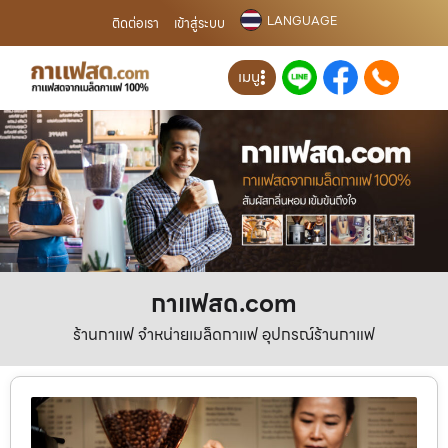
LANGUAGE
ติดต่อเรา
เข้าสู่ระบบ
เมนู
กาแฟสด.com
ร้านกาแฟ จำหน่ายเมล็ดกาแฟ อุปกรณ์ร้านกาแฟ