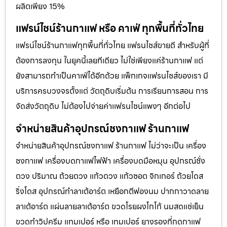
ผลิตเพียง 15%
แฟรน์ไชน์ร้านกาแฟ หรือ คาเฟ่ ทุกพื้นที่ทั่วไทย
แฟรน์ไชน์ร้านกาแฟทุกพื้นที่ทั่วไทย แฟรนไชส์ขายดี สำหรับผู้ที่
ต้องการลงทุน ในยุคนี้เลยทีเดียว ไม่ใช่เพียงแค่ร้านกาแฟ แต่
ยังสามารถทำเป็นคาเฟ่ได้อีกด้วย แพ็กเกจแฟรนไชส์ของเรา มี
บริการครบวงจรตั้งแต่ วัตถุดิบเริ่มต้น การเรียนการสอน การ
จัดส่งวัตถุดิบ ไม่ต้องไปจ่ายค่าเเฟรนไชน์แพงๆ อีกต่อไป
จำหน่ายสินค้าอุปกรณ์ชงกาแฟ ร้านกาแฟ
จำหน่ายสินค้าอุปกรณ์ชงกาแฟ ร้านกาแฟ ไม่ว่าจะเป็น เครื่อง
ชงกาแฟ เครื่องบดกาแฟไฟฟ้า เครื่องบดมือหมุน อุปกรณ์ชั่ง
ตวง ปริมาณ ถ้วยตวง แก้วตวง แก้วซอต จิกเกอร์ ถ้วยโดส
ริ่งโดส อุปกรณ์ทำลาเต้อาร์ต เหยือกตีฟองนม ปากกาวาดลาย
ลาเต้อาร์ต แผ่นลายลาเต้อาร์ต ขวดโรยผงโกโก้ นมสดแช่เย็น
ขวดทำวิปครีม แทมเปอร์ หรือ เทมเปอร์ ยางรองที่กดกาแฟ