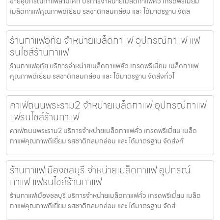
ขายอุปกรณ์กาแฟสามโคก บริการจำหน่ายเมล็ดกาแฟคั่ว เกรดพรีเมี่ยม
เมล็ดกาแฟคุณภาพดีเยี่ยม รสชาติกลมกล่อม และ ได้มาตรฐาน จัดส
ร้านกาแฟอุทัย จำหน่ายเมล็ดกาแฟ อุปกรณ์กาแฟ แฟ
รนไชส์ร้านกาแฟ
ร้านกาแฟอุทัย บริการจำหน่ายเมล็ดกาแฟคั่ว เกรดพรีเมี่ยม เมล็ดกาแฟ
คุณภาพดีเยี่ยม รสชาติกลมกล่อม และ ได้มาตรฐาน จัดส่งทั่วไ
คาเฟ่ถนนพระราม2 จำหน่ายเมล็ดกาแฟ อุปกรณ์กาแฟ
แฟรนไชส์ร้านกาแฟ
คาเฟ่ถนนพระราม2 บริการจำหน่ายเมล็ดกาแฟคั่ว เกรดพรีเมี่ยม เมล็ด
กาแฟคุณภาพดีเยี่ยม รสชาติกลมกล่อม และ ได้มาตรฐาน จัดส่งทั่
ร้านกาแฟเมืองชลบุรี จำหน่ายเมล็ดกาแฟ อุปกรณ์
กาแฟ แฟรนไชส์ร้านกาแฟ
ร้านกาแฟเมืองชลบุรี บริการจำหน่ายเมล็ดกาแฟคั่ว เกรดพรีเมี่ยม เมล็ด
กาแฟคุณภาพดีเยี่ยม รสชาติกลมกล่อม และ ได้มาตรฐาน จัดส่