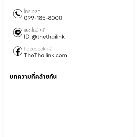
โทร คลิก
099-185-8000
แอดไลน์ คลิก
ID: @thethailink
Facebook คลิก
TheThailink.com
บทความที่คล้ายกัน