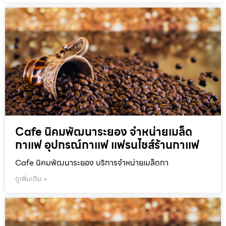
Cafe นิคมพัฒนาระยอง จำหน่ายเมล็ด
กาแฟ อุปกรณ์กาแฟ แฟรนไชส์ร้านกาแฟ
Cafe นิคมพัฒนาระยอง บริการจำหน่ายเมล็ดกา
ดูเพิ่มเติม »