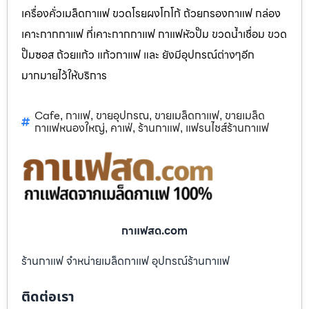
เครื่องคั่วเมล็ดกาแฟ ขวดโรยผงโกโก้ ถ้วยกรองกาแฟ กล่อง
เคาะกากกาแฟ ที่เคาะกากกาแฟ กาแฟหัวปั๊ม ขวดน้ำเชื่อม ขวด
ปั๊มซอส ถ้วยแก้ว แก้วกาแฟ และ ยังมีอุปกรณ์ต่างๆอีก
มากมายไว้ให้บริการ
Cafe
กาแฟ
ขายอุปกรณ
ขายเมล็ดกาแฟ
ขายเมล็ด
,
,
,
,
กาแฟหนองใหญ่
คาเฟ่
ร้านกาแฟ
แฟรนไชส์ร้านกาแฟ
,
,
,
กาแฟสด.com
ร้านกาแฟ จำหน่ายเมล็ดกาแฟ อุปกรณ์ร้านกาแฟ
ติดต่อเรา