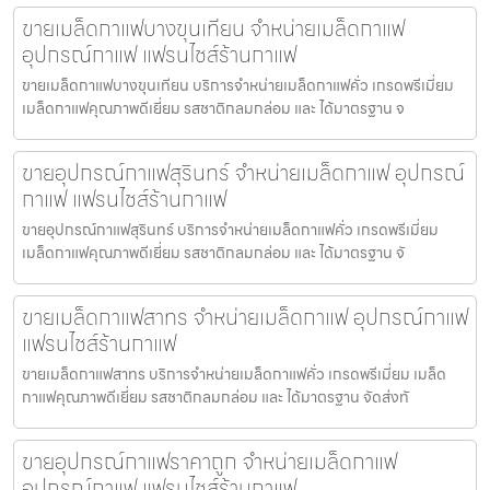
ขายเมล็ดกาแฟบางขุนเทียน จำหน่ายเมล็ดกาแฟ
อุปกรณ์กาแฟ แฟรนไชส์ร้านกาแฟ
ขายเมล็ดกาแฟบางขุนเทียน บริการจำหน่ายเมล็ดกาแฟคั่ว เกรดพรีเมี่ยม
เมล็ดกาแฟคุณภาพดีเยี่ยม รสชาติกลมกล่อม และ ได้มาตรฐาน จ
ขายอุปกรณ์กาแฟสุรินทร์ จำหน่ายเมล็ดกาแฟ อุปกรณ์
กาแฟ แฟรนไชส์ร้านกาแฟ
ขายอุปกรณ์กาแฟสุรินทร์ บริการจำหน่ายเมล็ดกาแฟคั่ว เกรดพรีเมี่ยม
เมล็ดกาแฟคุณภาพดีเยี่ยม รสชาติกลมกล่อม และ ได้มาตรฐาน จั
ขายเมล็ดกาแฟสาทร จำหน่ายเมล็ดกาแฟ อุปกรณ์กาแฟ
แฟรนไชส์ร้านกาแฟ
ขายเมล็ดกาแฟสาทร บริการจำหน่ายเมล็ดกาแฟคั่ว เกรดพรีเมี่ยม เมล็ด
กาแฟคุณภาพดีเยี่ยม รสชาติกลมกล่อม และ ได้มาตรฐาน จัดส่งทั
ขายอุปกรณ์กาแฟราคาถูก จำหน่ายเมล็ดกาแฟ
อุปกรณ์กาแฟ แฟรนไชส์ร้านกาแฟ