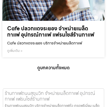
Cafe ปลวกแดงระยอง จำหน่ายเมล็ด
กาแฟ อุปกรณ์กาแฟ แฟรนไชส์ร้านกาแฟ
Cafe ปลวกแดงระยอง บริการจำหน่ายเมล็ดกาแฟ
ดูเพิ่มเติม »
ดูบทความทั้งหมด
ร้านกาแฟถนนสุขุมวิท จำหน่ายเมล็ดกาแฟ อุปกรณ์
กาแฟ แฟรนไชส์ร้านกาแฟ
ร้านกาแฟถนนสุขุมวิท บริการจำหน่ายเมล็ดกาแฟคั่ว เกรดพรีเมี่ยม เมล็ด