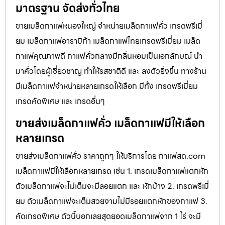
มาตรฐาน จัดส่งทั่วไทย
ขายเมล็ดกาแฟหนองใหญ่ จำหน่ายเมล็ดกาแฟคั่ว เกรดพรีเมี่
ยม เมล็ดกาแฟอาราบิก้า เมล็ดกาแฟไทยเกรดพรีเมี่ยม เมล็ด
กาแฟคุณภาพดี กาแฟคั่วกลางมีกลิ่นหอมเป็นเอกลักษณ์ นำ
มาคั่วโดยผู้เชี่ยวชาญ ทำให้รสชาติดี และ ลงตัวยิ่งขึ้น ทางร้าน
มีเมล็ดกาแฟจำหน่ายหลายเกรดให้เลือก มีทั้ง เกรดพรีเมี่ยม
เกรดคัดพิเศษ และ เกรดอื่นๆ
ขายส่งเมล็ดกาแฟคั่ว เมล็ดกาแฟมีให้เลือก
หลายเกรด
ขายส่งเมล็ดกาแฟคั่ว ราคาถูกๆ ให้บริการโดย กาแฟสด.com
เมล็ดกาแฟมีให้เลือกหลายเกรด เช่น 1. เกรดเมล็ดกาแฟแตกหัก
ตัวเมล็ดกาแฟจะไม่เต็มจะมีลอยแตก และ หักบ้าง 2. เกรดพรีเมี่
ยม ตัวเมล็ดกาแฟจะเต็มสวยงามไม่มีรอยแตกหักของกาแฟ 3.
คัดเกรดพิเศษ ตัวนี้บอกเลยสุดยอดเมล็ดกาแฟจาก 1 ไร่ จะมี