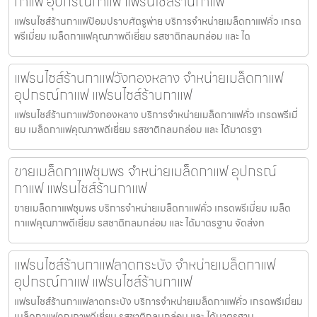
กาแฟ อุปกรณ์กาแฟ แฟรนไชส์ร้านกาแฟ
แฟรนไชส์ร้านกาแฟป้อมปราบศัตรูพ่าย บริการจำหน่ายเมล็ดกาแฟคั่ว เกรด
พรีเมี่ยม เมล็ดกาแฟคุณภาพดีเยี่ยม รสชาติกลมกล่อม และ ได
แฟรนไชส์ร้านกาแฟวังทองหลาง จำหน่ายเมล็ดกาแฟ
อุปกรณ์กาแฟ แฟรนไชส์ร้านกาแฟ
แฟรนไชส์ร้านกาแฟวังทองหลาง บริการจำหน่ายเมล็ดกาแฟคั่ว เกรดพรีเมี่
ยม เมล็ดกาแฟคุณภาพดีเยี่ยม รสชาติกลมกล่อม และ ได้มาตรฐา
ขายเมล็ดกาแฟชุมพร จำหน่ายเมล็ดกาแฟ อุปกรณ์
กาแฟ แฟรนไชส์ร้านกาแฟ
ขายเมล็ดกาแฟชุมพร บริการจำหน่ายเมล็ดกาแฟคั่ว เกรดพรีเมี่ยม เมล็ด
กาแฟคุณภาพดีเยี่ยม รสชาติกลมกล่อม และ ได้มาตรฐาน จัดส่งท
แฟรนไชส์ร้านกาแฟลาดกระบัง จำหน่ายเมล็ดกาแฟ
อุปกรณ์กาแฟ แฟรนไชส์ร้านกาแฟ
แฟรนไชส์ร้านกาแฟลาดกระบัง บริการจำหน่ายเมล็ดกาแฟคั่ว เกรดพรีเมี่ยม
เมล็ดกาแฟคุณภาพดีเยี่ยม รสชาติกลมกล่อม และ ได้มาตรฐาน