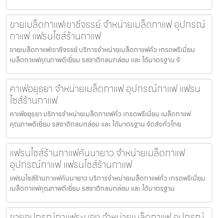
ขายเมล็ดกาแฟเขาชีจรรย์ จำหน่ายเมล็ดกาแฟ อุปกรณ์
กาแฟ แฟรนไชส์ร้านกาแฟ
ขายเมล็ดกาแฟเขาชีจรรย์ บริการจำหน่ายเมล็ดกาแฟคั่ว เกรดพรีเมี่ยม
เมล็ดกาแฟคุณภาพดีเยี่ยม รสชาติกลมกล่อม และ ได้มาตรฐาน จั
คาเฟ่อยุธยา จำหน่ายเมล็ดกาแฟ อุปกรณ์กาแฟ แฟรน
ไชส์ร้านกาแฟ
คาเฟ่อยุธยา บริการจำหน่ายเมล็ดกาแฟคั่ว เกรดพรีเมี่ยม เมล็ดกาแฟ
คุณภาพดีเยี่ยม รสชาติกลมกล่อม และ ได้มาตรฐาน จัดส่งทั่วไทย
แฟรนไชส์ร้านกาแฟคันนายาว จำหน่ายเมล็ดกาแฟ
อุปกรณ์กาแฟ แฟรนไชส์ร้านกาแฟ
แฟรนไชส์ร้านกาแฟคันนายาว บริการจำหน่ายเมล็ดกาแฟคั่ว เกรดพรีเมี่ยม
เมล็ดกาแฟคุณภาพดีเยี่ยม รสชาติกลมกล่อม และ ได้มาตรฐาน
ขายอุปกรณ์กาแฟระนอง จำหน่ายเมล็ดกาแฟ อุปกรณ์