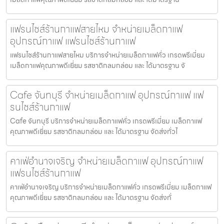
แฟรนไชส์ร้านกาแฟสายไหม จำหน่ายเมล็ดกาแฟ
อุปกรณ์กาแฟ แฟรนไชส์ร้านกาแฟ
แฟรนไชส์ร้านกาแฟสายไหม บริการจำหน่ายเมล็ดกาแฟคั่ว เกรดพรีเมี่ยม
เมล็ดกาแฟคุณภาพดีเยี่ยม รสชาติกลมกล่อม และ ได้มาตรฐาน จั
Cafe จันทบุรี จำหน่ายเมล็ดกาแฟ อุปกรณ์กาแฟ แฟ
รนไชส์ร้านกาแฟ
Cafe จันทบุรี บริการจำหน่ายเมล็ดกาแฟคั่ว เกรดพรีเมี่ยม เมล็ดกาแฟ
คุณภาพดีเยี่ยม รสชาติกลมกล่อม และ ได้มาตรฐาน จัดส่งทั่วไ
คาเฟ่อำนาจเจริญ จำหน่ายเมล็ดกาแฟ อุปกรณ์กาแฟ
แฟรนไชส์ร้านกาแฟ
คาเฟ่อำนาจเจริญ บริการจำหน่ายเมล็ดกาแฟคั่ว เกรดพรีเมี่ยม เมล็ดกาแฟ
คุณภาพดีเยี่ยม รสชาติกลมกล่อม และ ได้มาตรฐาน จัดส่งทั่