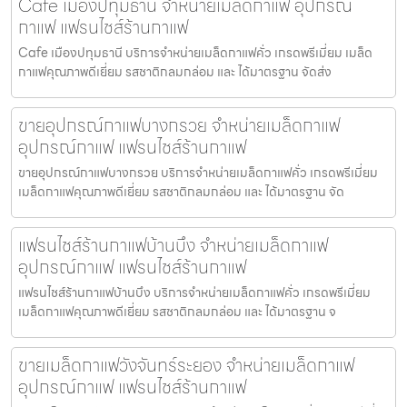
Cafe เมืองปทุมธานี จำหน่ายเมล็ดกาแฟ อุปกรณ์
กาแฟ แฟรนไชส์ร้านกาแฟ
Cafe เมืองปทุมธานี บริการจำหน่ายเมล็ดกาแฟคั่ว เกรดพรีเมี่ยม เมล็ด
กาแฟคุณภาพดีเยี่ยม รสชาติกลมกล่อม และ ได้มาตรฐาน จัดส่ง
ขายอุปกรณ์กาแฟบางกรวย จำหน่ายเมล็ดกาแฟ
อุปกรณ์กาแฟ แฟรนไชส์ร้านกาแฟ
ขายอุปกรณ์กาแฟบางกรวย บริการจำหน่ายเมล็ดกาแฟคั่ว เกรดพรีเมี่ยม
เมล็ดกาแฟคุณภาพดีเยี่ยม รสชาติกลมกล่อม และ ได้มาตรฐาน จัด
แฟรนไชส์ร้านกาแฟบ้านบึง จำหน่ายเมล็ดกาแฟ
อุปกรณ์กาแฟ แฟรนไชส์ร้านกาแฟ
แฟรนไชส์ร้านกาแฟบ้านบึง บริการจำหน่ายเมล็ดกาแฟคั่ว เกรดพรีเมี่ยม
เมล็ดกาแฟคุณภาพดีเยี่ยม รสชาติกลมกล่อม และ ได้มาตรฐาน จ
ขายเมล็ดกาแฟวังจันทร์ระยอง จำหน่ายเมล็ดกาแฟ
อุปกรณ์กาแฟ แฟรนไชส์ร้านกาแฟ