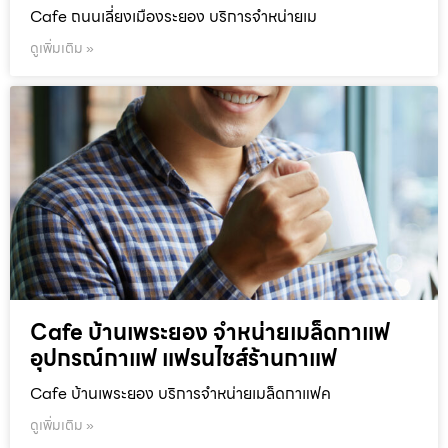
Cafe ถนนเลี่ยงเมืองระยอง บริการจำหน่ายเม
ดูเพิ่มเติม »
Cafe บ้านเพระยอง จำหน่ายเมล็ดกาแฟ
อุปกรณ์กาแฟ แฟรนไชส์ร้านกาแฟ
Cafe บ้านเพระยอง บริการจำหน่ายเมล็ดกาแฟค
ดูเพิ่มเติม »