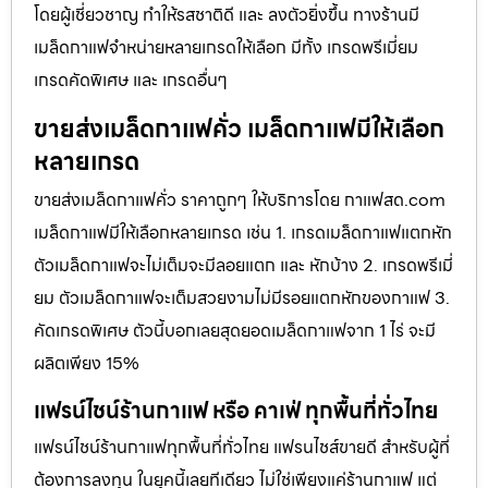
โดยผู้เชี่ยวชาญ ทำให้รสชาติดี และ ลงตัวยิ่งขึ้น ทางร้านมี
เมล็ดกาแฟจำหน่ายหลายเกรดให้เลือก มีทั้ง เกรดพรีเมี่ยม
เกรดคัดพิเศษ และ เกรดอื่นๆ
ขายส่งเมล็ดกาแฟคั่ว เมล็ดกาแฟมีให้เลือก
หลายเกรด
ขายส่งเมล็ดกาแฟคั่ว ราคาถูกๆ ให้บริการโดย กาแฟสด.com
เมล็ดกาแฟมีให้เลือกหลายเกรด เช่น 1. เกรดเมล็ดกาแฟแตกหัก
ตัวเมล็ดกาแฟจะไม่เต็มจะมีลอยแตก และ หักบ้าง 2. เกรดพรีเมี่
ยม ตัวเมล็ดกาแฟจะเต็มสวยงามไม่มีรอยแตกหักของกาแฟ 3.
คัดเกรดพิเศษ ตัวนี้บอกเลยสุดยอดเมล็ดกาแฟจาก 1 ไร่ จะมี
ผลิตเพียง 15%
แฟรน์ไชน์ร้านกาแฟ หรือ คาเฟ่ ทุกพื้นที่ทั่วไทย
แฟรน์ไชน์ร้านกาแฟทุกพื้นที่ทั่วไทย แฟรนไชส์ขายดี สำหรับผู้ที่
ต้องการลงทุน ในยุคนี้เลยทีเดียว ไม่ใช่เพียงแค่ร้านกาแฟ แต่