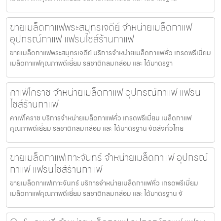
ขายเมล็ดกาแฟพระสมุทรเจดีย์ จำหน่ายเมล็ดกาแฟ
อุปกรณ์กาแฟ แฟรนไชส์ร้านกาแฟ
ขายเมล็ดกาแฟพระสมุทรเจดีย์ บริการจำหน่ายเมล็ดกาแฟคั่ว เกรดพรีเมี่ยม
เมล็ดกาแฟคุณภาพดีเยี่ยม รสชาติกลมกล่อม และ ได้มาตรฐา
คาเฟ่โคราช จำหน่ายเมล็ดกาแฟ อุปกรณ์กาแฟ แฟรน
ไชส์ร้านกาแฟ
คาเฟ่โคราช บริการจำหน่ายเมล็ดกาแฟคั่ว เกรดพรีเมี่ยม เมล็ดกาแฟ
คุณภาพดีเยี่ยม รสชาติกลมกล่อม และ ได้มาตรฐาน จัดส่งทั่วไทย
ขายเมล็ดกาแฟเกาะจันทร์ จำหน่ายเมล็ดกาแฟ อุปกรณ์
กาแฟ แฟรนไชส์ร้านกาแฟ
ขายเมล็ดกาแฟเกาะจันทร์ บริการจำหน่ายเมล็ดกาแฟคั่ว เกรดพรีเมี่ยม
เมล็ดกาแฟคุณภาพดีเยี่ยม รสชาติกลมกล่อม และ ได้มาตรฐาน จั