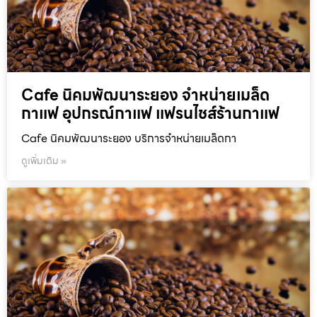
Cafe นิคมพัฒนาระยอง จำหน่ายเมล็ด
กาแฟ อุปกรณ์กาแฟ แฟรนไชส์ร้านกาแฟ
Cafe นิคมพัฒนาระยอง บริการจำหน่ายเมล็ดกา
ดูเพิ่มเติม »