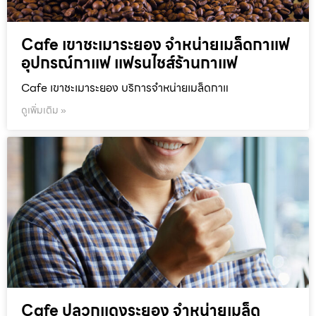
Cafe เขาชะเมาระยอง จำหน่ายเมล็ดกาแฟ
อุปกรณ์กาแฟ แฟรนไชส์ร้านกาแฟ
Cafe เขาชะเมาระยอง บริการจำหน่ายเมล็ดกาแ
ดูเพิ่มเติม »
Cafe ปลวกแดงระยอง จำหน่ายเมล็ด