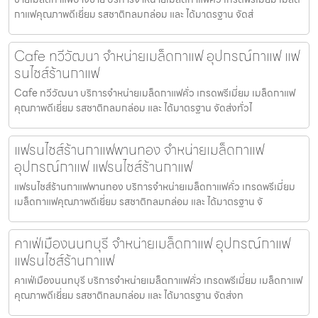
กาแฟคุณภาพดีเยี่ยม รสชาติกลมกล่อม และ ได้มาตรฐาน จัดส่
Cafe ทวีวัฒนา จำหน่ายเมล็ดกาแฟ อุปกรณ์กาแฟ แฟ
รนไชส์ร้านกาแฟ
Cafe ทวีวัฒนา บริการจำหน่ายเมล็ดกาแฟคั่ว เกรดพรีเมี่ยม เมล็ดกาแฟ
คุณภาพดีเยี่ยม รสชาติกลมกล่อม และ ได้มาตรฐาน จัดส่งทั่วไ
แฟรนไชส์ร้านกาแฟพานทอง จำหน่ายเมล็ดกาแฟ
อุปกรณ์กาแฟ แฟรนไชส์ร้านกาแฟ
แฟรนไชส์ร้านกาแฟพานทอง บริการจำหน่ายเมล็ดกาแฟคั่ว เกรดพรีเมี่ยม
เมล็ดกาแฟคุณภาพดีเยี่ยม รสชาติกลมกล่อม และ ได้มาตรฐาน จั
คาเฟ่เมืองนนทบุรี จำหน่ายเมล็ดกาแฟ อุปกรณ์กาแฟ
แฟรนไชส์ร้านกาแฟ
คาเฟ่เมืองนนทบุรี บริการจำหน่ายเมล็ดกาแฟคั่ว เกรดพรีเมี่ยม เมล็ดกาแฟ
คุณภาพดีเยี่ยม รสชาติกลมกล่อม และ ได้มาตรฐาน จัดส่งท