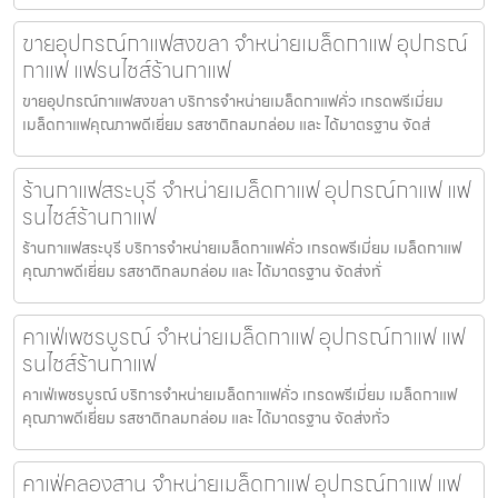
ขายอุปกรณ์กาแฟสงขลา จำหน่ายเมล็ดกาแฟ อุปกรณ์
กาแฟ แฟรนไชส์ร้านกาแฟ
ขายอุปกรณ์กาแฟสงขลา บริการจำหน่ายเมล็ดกาแฟคั่ว เกรดพรีเมี่ยม
เมล็ดกาแฟคุณภาพดีเยี่ยม รสชาติกลมกล่อม และ ได้มาตรฐาน จัดส่
ร้านกาแฟสระบุรี จำหน่ายเมล็ดกาแฟ อุปกรณ์กาแฟ แฟ
รนไชส์ร้านกาแฟ
ร้านกาแฟสระบุรี บริการจำหน่ายเมล็ดกาแฟคั่ว เกรดพรีเมี่ยม เมล็ดกาแฟ
คุณภาพดีเยี่ยม รสชาติกลมกล่อม และ ได้มาตรฐาน จัดส่งทั่
คาเฟ่เพชรบูรณ์ จำหน่ายเมล็ดกาแฟ อุปกรณ์กาแฟ แฟ
รนไชส์ร้านกาแฟ
คาเฟ่เพชรบูรณ์ บริการจำหน่ายเมล็ดกาแฟคั่ว เกรดพรีเมี่ยม เมล็ดกาแฟ
คุณภาพดีเยี่ยม รสชาติกลมกล่อม และ ได้มาตรฐาน จัดส่งทั่ว
คาเฟ่คลองสาน จำหน่ายเมล็ดกาแฟ อุปกรณ์กาแฟ แฟ