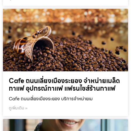
Cafe ถนนเลี่ยงเมืองระยอง จำหน่ายเมล็ด
กาแฟ อุปกรณ์กาแฟ แฟรนไชส์ร้านกาแฟ
Cafe ถนนเลี่ยงเมืองระยอง บริการจำหน่ายเม
ดูเพิ่มเติม »