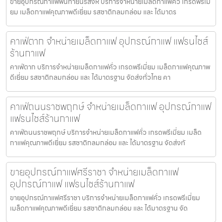
ขายอุปกรณ์กาแฟพันท้ายนรสิงห์ บริการจำหน่ายเมล็ดกาแฟคั่ว เกรดพรีเมี่
ยม เมล็ดกาแฟคุณภาพดีเยี่ยม รสชาติกลมกล่อม และ ได้มาตร
คาเฟ่ตาก จำหน่ายเมล็ดกาแฟ อุปกรณ์กาแฟ แฟรนไชส์
ร้านกาแฟ
คาเฟ่ตาก บริการจำหน่ายเมล็ดกาแฟคั่ว เกรดพรีเมี่ยม เมล็ดกาแฟคุณภาพ
ดีเยี่ยม รสชาติกลมกล่อม และ ได้มาตรฐาน จัดส่งทั่วไทย คา
คาเฟ่ถนนราชพฤกษ์ จำหน่ายเมล็ดกาแฟ อุปกรณ์กาแฟ
แฟรนไชส์ร้านกาแฟ
คาเฟ่ถนนราชพฤกษ์ บริการจำหน่ายเมล็ดกาแฟคั่ว เกรดพรีเมี่ยม เมล็ด
กาแฟคุณภาพดีเยี่ยม รสชาติกลมกล่อม และ ได้มาตรฐาน จัดส่งทั
ขายอุปกรณ์กาแฟศรีราชา จำหน่ายเมล็ดกาแฟ
อุปกรณ์กาแฟ แฟรนไชส์ร้านกาแฟ
ขายอุปกรณ์กาแฟศรีราชา บริการจำหน่ายเมล็ดกาแฟคั่ว เกรดพรีเมี่ยม
เมล็ดกาแฟคุณภาพดีเยี่ยม รสชาติกลมกล่อม และ ได้มาตรฐาน จัด