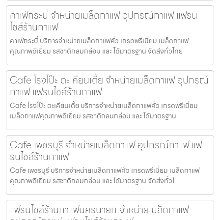
คาเฟ่กระบี่ จำหน่ายเมล็ดกาแฟ อุปกรณ์กาแฟ แฟรน
ไชส์ร้านกาแฟ
คาเฟ่กระบี่ บริการจำหน่ายเมล็ดกาแฟคั่ว เกรดพรีเมี่ยม เมล็ดกาแฟ
คุณภาพดีเยี่ยม รสชาติกลมกล่อม และ ได้มาตรฐาน จัดส่งทั่วไทย
Cafe โรงโป๊ะ ตะเคียนเตี้ย จำหน่ายเมล็ดกาแฟ อุปกรณ์
กาแฟ แฟรนไชส์ร้านกาแฟ
Cafe โรงโป๊ะ ตะเคียนเตี้ย บริการจำหน่ายเมล็ดกาแฟคั่ว เกรดพรีเมี่ยม
เมล็ดกาแฟคุณภาพดีเยี่ยม รสชาติกลมกล่อม และ ได้มาตรฐาน
Cafe เพชรบุรี จำหน่ายเมล็ดกาแฟ อุปกรณ์กาแฟ แฟ
รนไชส์ร้านกาแฟ
Cafe เพชรบุรี บริการจำหน่ายเมล็ดกาแฟคั่ว เกรดพรีเมี่ยม เมล็ดกาแฟ
คุณภาพดีเยี่ยม รสชาติกลมกล่อม และ ได้มาตรฐาน จัดส่งทั่วไ
แฟรนไชส์ร้านกาแฟนครนายก จำหน่ายเมล็ดกาแฟ