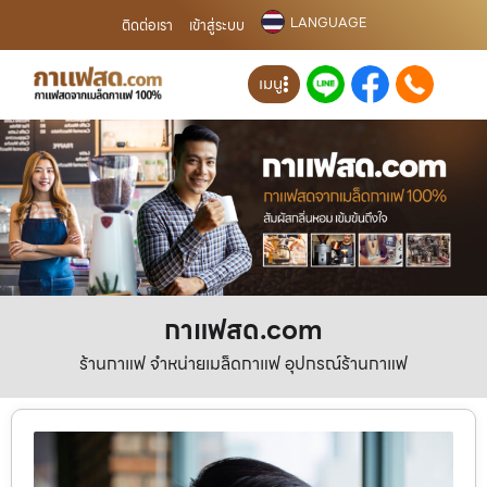
LANGUAGE
ติดต่อเรา
เข้าสู่ระบบ
เมนู
กาแฟสด.com
ร้านกาแฟ จำหน่ายเมล็ดกาแฟ อุปกรณ์ร้านกาแฟ