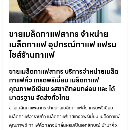
ขายเมล็ดกาแฟสาทร จำหน่าย
เมล็ดกาแฟ อุปกรณ์กาแฟ แฟรน
ไชส์ร้านกาแฟ
ขายเมล็ดกาแฟสาทร บริการจำหน่ายเมล็ด
กาแฟคั่ว เกรดพรีเมี่ยม เมล็ดกาแฟ
คุณภาพดีเยี่ยม รสชาติกลมกล่อม และ ได้
มาตรฐาน จัดส่งทั่วไทย
ขายเมล็ดกาแฟสาทร จำหน่ายเมล็ดกาแฟคั่ว เกรดพรีเมี่ยม
เมล็ดกาแฟอาราบิก้า เมล็ดกาแฟไทยเกรดพรีเมี่ยม เมล็ดกาแฟ
คุณภาพดี กาแฟคั่วกลางมีกลิ่นหอมเป็นเอกลักษณ์ นำมาคั่ว