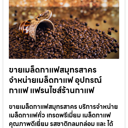
ขายเมล็ดกาแฟสมุทรสาคร
จำหน่ายเมล็ดกาแฟ อุปกรณ์
กาแฟ แฟรนไชส์ร้านกาแฟ
ขายเมล็ดกาแฟสมุทรสาคร บริการจำหน่าย
เมล็ดกาแฟคั่ว เกรดพรีเมี่ยม เมล็ดกาแฟ
คุณภาพดีเยี่ยม รสชาติกลมกล่อม และ ได้