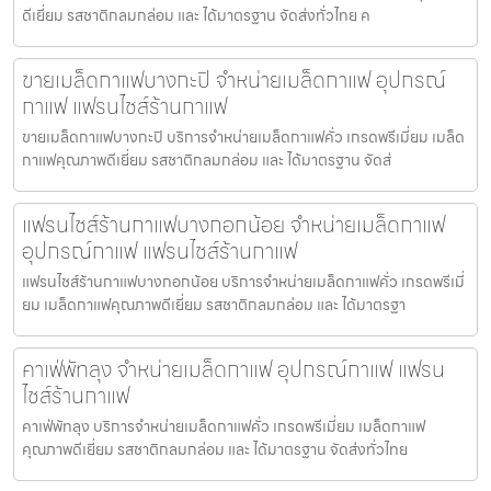
ดีเยี่ยม รสชาติกลมกล่อม และ ได้มาตรฐาน จัดส่งทั่วไทย ค
ขายเมล็ดกาแฟบางกะปิ จำหน่ายเมล็ดกาแฟ อุปกรณ์
กาแฟ แฟรนไชส์ร้านกาแฟ
ขายเมล็ดกาแฟบางกะปิ บริการจำหน่ายเมล็ดกาแฟคั่ว เกรดพรีเมี่ยม เมล็ด
กาแฟคุณภาพดีเยี่ยม รสชาติกลมกล่อม และ ได้มาตรฐาน จัดส่
แฟรนไชส์ร้านกาแฟบางกอกน้อย จำหน่ายเมล็ดกาแฟ
อุปกรณ์กาแฟ แฟรนไชส์ร้านกาแฟ
แฟรนไชส์ร้านกาแฟบางกอกน้อย บริการจำหน่ายเมล็ดกาแฟคั่ว เกรดพรีเมี่
ยม เมล็ดกาแฟคุณภาพดีเยี่ยม รสชาติกลมกล่อม และ ได้มาตรฐา
คาเฟ่พัทลุง จำหน่ายเมล็ดกาแฟ อุปกรณ์กาแฟ แฟรน
ไชส์ร้านกาแฟ
คาเฟ่พัทลุง บริการจำหน่ายเมล็ดกาแฟคั่ว เกรดพรีเมี่ยม เมล็ดกาแฟ
คุณภาพดีเยี่ยม รสชาติกลมกล่อม และ ได้มาตรฐาน จัดส่งทั่วไทย