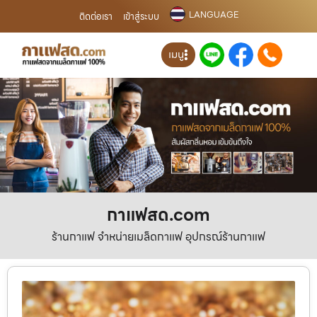
LANGUAGE
ติดต่อเรา
เข้าสู่ระบบ
เมนู
กาแฟสด.com
ร้านกาแฟ จำหน่ายเมล็ดกาแฟ อุปกรณ์ร้านกาแฟ