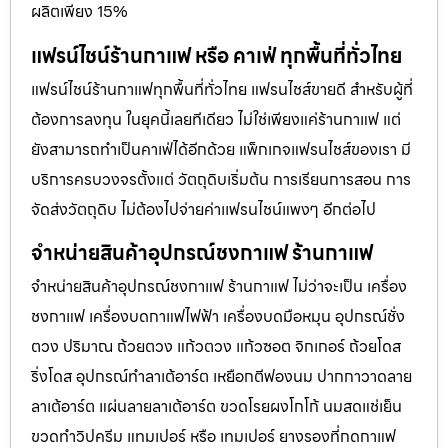
ผลิตเพียง 15%
แฟรน์ไชน์ร้านกาแฟ หรือ คาเฟ่ ทุกพื้นที่ทั่วไทย
แฟรน์ไชน์ร้านกาแฟทุกพื้นที่ทั่วไทย แฟรนไชส์ขายดี สำหรับผู้ที่
ต้องการลงทุน ในยุคนี้เลยทีเดียว ไม่ใช่เพียงแค่ร้านกาแฟ แต่
ยังสามารถทำเป็นคาเฟ่ได้อีกด้วย แพ็กเกจแฟรนไชส์ของเรา มี
บริการครบวงจรตั้งแต่ วัตถุดิบเริ่มต้น การเรียนการสอน การ
จัดส่งวัตถุดิบ ไม่ต้องไปจ่ายค่าเเฟรนไชน์แพงๆ อีกต่อไป
จำหน่ายสินค้าอุปกรณ์ชงกาแฟ ร้านกาแฟ
จำหน่ายสินค้าอุปกรณ์ชงกาแฟ ร้านกาแฟ ไม่ว่าจะเป็น เครื่อง
ชงกาแฟ เครื่องบดกาแฟไฟฟ้า เครื่องบดมือหมุน อุปกรณ์ชั่ง
ตวง ปริมาณ ถ้วยตวง แก้วตวง แก้วซอต จิกเกอร์ ถ้วยโดส
ริ่งโดส อุปกรณ์ทำลาเต้อาร์ต เหยือกตีฟองนม ปากกาวาดลาย
ลาเต้อาร์ต แผ่นลายลาเต้อาร์ต ขวดโรยผงโกโก้ นมสดแช่เย็น
ขวดทำวิปครีม แทมเปอร์ หรือ เทมเปอร์ ยางรองที่กดกาแฟ