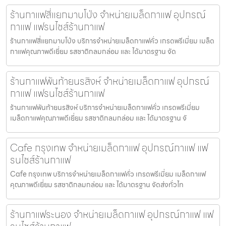
ร้านกาแฟสี่แยกมาบโป่ง จำหน่ายเมล็ดกาแฟ อุปกรณ์
กาแฟ แฟรนไชส์ร้านกาแฟ
ร้านกาแฟสี่แยกมาบโป่ง บริการจำหน่ายเมล็ดกาแฟคั่ว เกรดพรีเมี่ยม เมล็ด
กาแฟคุณภาพดีเยี่ยม รสชาติกลมกล่อม และ ได้มาตรฐาน จัด
ร้านกาแฟพันท้ายนรสิงห์ จำหน่ายเมล็ดกาแฟ อุปกรณ์
กาแฟ แฟรนไชส์ร้านกาแฟ
ร้านกาแฟพันท้ายนรสิงห์ บริการจำหน่ายเมล็ดกาแฟคั่ว เกรดพรีเมี่ยม
เมล็ดกาแฟคุณภาพดีเยี่ยม รสชาติกลมกล่อม และ ได้มาตรฐาน จั
Cafe กรุงเทพ จำหน่ายเมล็ดกาแฟ อุปกรณ์กาแฟ แฟ
รนไชส์ร้านกาแฟ
Cafe กรุงเทพ บริการจำหน่ายเมล็ดกาแฟคั่ว เกรดพรีเมี่ยม เมล็ดกาแฟ
คุณภาพดีเยี่ยม รสชาติกลมกล่อม และ ได้มาตรฐาน จัดส่งทั่วไท
ร้านกาแฟระนอง จำหน่ายเมล็ดกาแฟ อุปกรณ์กาแฟ แฟ