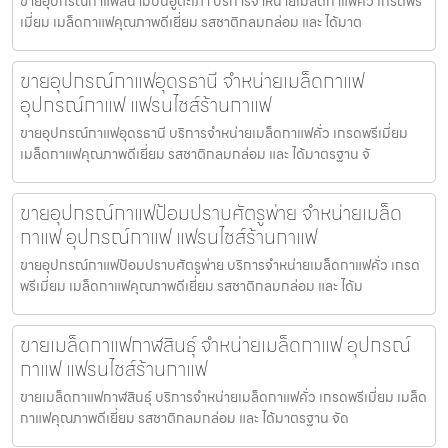
ขายอุปกรณ์กาแฟสนามบินอู่ตะเภา บริการจำหน่ายเมล็ดกาแฟคั่ว เกรดพรี
เมี่ยม เมล็ดกาแฟคุณภาพดีเยี่ยม รสชาติกลมกล่อม และ ได้มาต
ขายอุปกรณ์กาแฟอุดรธานี จำหน่ายเมล็ดกาแฟ
อุปกรณ์กาแฟ แฟรนไชส์ร้านกาแฟ
ขายอุปกรณ์กาแฟอุดรธานี บริการจำหน่ายเมล็ดกาแฟคั่ว เกรดพรีเมี่ยม
เมล็ดกาแฟคุณภาพดีเยี่ยม รสชาติกลมกล่อม และ ได้มาตรฐาน จั
ขายอุปกรณ์กาแฟป้อมปราบศัตรูพ่าย จำหน่ายเมล็ด
กาแฟ อุปกรณ์กาแฟ แฟรนไชส์ร้านกาแฟ
ขายอุปกรณ์กาแฟป้อมปราบศัตรูพ่าย บริการจำหน่ายเมล็ดกาแฟคั่ว เกรด
พรีเมี่ยม เมล็ดกาแฟคุณภาพดีเยี่ยม รสชาติกลมกล่อม และ ได้ม
ขายเมล็ดกาแฟกาฬสินธุ์ จำหน่ายเมล็ดกาแฟ อุปกรณ์
กาแฟ แฟรนไชส์ร้านกาแฟ
ขายเมล็ดกาแฟกาฬสินธุ์ บริการจำหน่ายเมล็ดกาแฟคั่ว เกรดพรีเมี่ยม เมล็ด
กาแฟคุณภาพดีเยี่ยม รสชาติกลมกล่อม และ ได้มาตรฐาน จัด