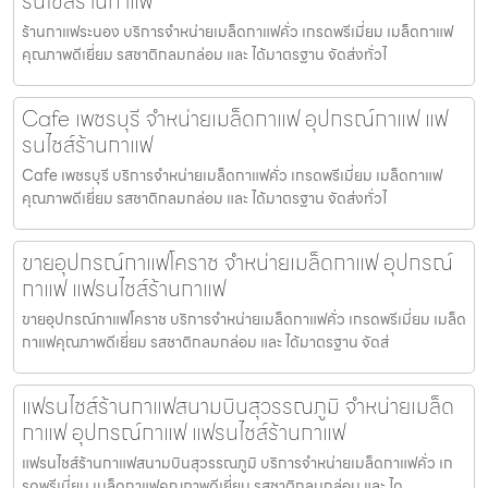
รนไชส์ร้านกาแฟ
ร้านกาแฟระนอง บริการจำหน่ายเมล็ดกาแฟคั่ว เกรดพรีเมี่ยม เมล็ดกาแฟ
คุณภาพดีเยี่ยม รสชาติกลมกล่อม และ ได้มาตรฐาน จัดส่งทั่วไ
Cafe เพชรบุรี จำหน่ายเมล็ดกาแฟ อุปกรณ์กาแฟ แฟ
รนไชส์ร้านกาแฟ
Cafe เพชรบุรี บริการจำหน่ายเมล็ดกาแฟคั่ว เกรดพรีเมี่ยม เมล็ดกาแฟ
คุณภาพดีเยี่ยม รสชาติกลมกล่อม และ ได้มาตรฐาน จัดส่งทั่วไ
ขายอุปกรณ์กาแฟโคราช จำหน่ายเมล็ดกาแฟ อุปกรณ์
กาแฟ แฟรนไชส์ร้านกาแฟ
ขายอุปกรณ์กาแฟโคราช บริการจำหน่ายเมล็ดกาแฟคั่ว เกรดพรีเมี่ยม เมล็ด
กาแฟคุณภาพดีเยี่ยม รสชาติกลมกล่อม และ ได้มาตรฐาน จัดส่
แฟรนไชส์ร้านกาแฟสนามบินสุวรรณภูมิ จำหน่ายเมล็ด
กาแฟ อุปกรณ์กาแฟ แฟรนไชส์ร้านกาแฟ
แฟรนไชส์ร้านกาแฟสนามบินสุวรรณภูมิ บริการจำหน่ายเมล็ดกาแฟคั่ว เก
รดพรีเมี่ยม เมล็ดกาแฟคุณภาพดีเยี่ยม รสชาติกลมกล่อม และ ได