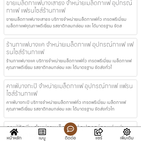
ขายเมล็ดกาแฟบางเสาธง จำหน่ายเมล็ดกาแฟ อุปกรณ์
กาแฟ แฟรนไชส์ร้านกาแฟ
ขายเมล็ดกาแฟบางเสาธง บริการจำหน่ายเมล็ดกาแฟคั่ว เกรดพรีเมี่ยม
เมล็ดกาแฟคุณภาพดีเยี่ยม รสชาติกลมกล่อม และ ได้มาตรฐาน จัดส
ร้านกาแฟบางแค จำหน่ายเมล็ดกาแฟ อุปกรณ์กาแฟ แฟ
รนไชส์ร้านกาแฟ
ร้านกาแฟบางแค บริการจำหน่ายเมล็ดกาแฟคั่ว เกรดพรีเมี่ยม เมล็ดกาแฟ
คุณภาพดีเยี่ยม รสชาติกลมกล่อม และ ได้มาตรฐาน จัดส่งทั่วไ
คาเฟ่บางกะปิ จำหน่ายเมล็ดกาแฟ อุปกรณ์กาแฟ แฟรน
ไชส์ร้านกาแฟ
คาเฟ่บางกะปิ บริการจำหน่ายเมล็ดกาแฟคั่ว เกรดพรีเมี่ยม เมล็ดกาแฟ
คุณภาพดีเยี่ยม รสชาติกลมกล่อม และ ได้มาตรฐาน จัดส่งทั่วไท
คาเฟ่สัตหีบ จำหน่ายเมล็ดกาแฟ อุปกรณ์กาแฟ แฟรน
ไชส์ร้านกาแฟ
หน้าหลัก
เมนู
ติดต่อ
แชร์
เพิ่มเติม