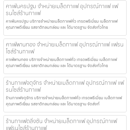
คาเฟ่นครปฐม จำหน่ายเมล็ดกาแฟ อุปกรณ์กาแฟ แฟ
รนไชส์ร้านกาแฟ
คาเฟ่นครปฐม บริการจำหน่ายเมล็ดกาแฟคั่ว เกรดพรีเมี่ยม เมล็ดกาแฟ
คุณภาพดีเยี่ยม รสชาติกลมกล่อม และ ได้มาตรฐาน จัดส่งทั่วไทย
คาเฟ่พานทอง จำหน่ายเมล็ดกาแฟ อุปกรณ์กาแฟ แฟรน
ไชส์ร้านกาแฟ
คาเฟ่พานทอง บริการจำหน่ายเมล็ดกาแฟคั่ว เกรดพรีเมี่ยม เมล็ดกาแฟ
คุณภาพดีเยี่ยม รสชาติกลมกล่อม และ ได้มาตรฐาน จัดส่งทั่วไทย
ร้านกาแฟจตุจักร จำหน่ายเมล็ดกาแฟ อุปกรณ์กาแฟ แฟ
รนไชส์ร้านกาแฟ
ร้านกาแฟจตุจักร บริการจำหน่ายเมล็ดกาแฟคั่ว เกรดพรีเมี่ยม เมล็ดกาแฟ
คุณภาพดีเยี่ยม รสชาติกลมกล่อม และ ได้มาตรฐาน จัดส่งทั่
ร้านกาแฟตลิ่งชัน จำหน่ายเมล็ดกาแฟ อุปกรณ์กาแฟ
แฟรนไชส์ร้านกาแฟ