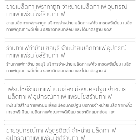
ขายเมล็ดกาแฟราคาถูก จำหน่ายเมล็ดกาแฟ อุปกรณ์
กาแฟ แฟรนไชส์ร้านกาแฟ
ขายเมล็ดกาแฟราคาถูก บริการจำหน่ายเมล็ดกาแฟคั่ว เกรดพรีเมี่ยม เมล็ด
กาแฟคุณภาพดีเยี่ยม รสชาติกลมกล่อม และ ได้มาตรฐาน จัดส่
ร้านกาแฟท่าข้าม ชลบุรี จำหน่ายเมล็ดกาแฟ อุปกรณ์
กาแฟ แฟรนไชส์ร้านกาแฟ
ร้านกาแฟท่าข้าม ชลบุรี บริการจำหน่ายเมล็ดกาแฟคั่ว เกรดพรีเมี่ยม เมล็ด
กาแฟคุณภาพดีเยี่ยม รสชาติกลมกล่อม และ ได้มาตรฐาน จั
แฟรนไชส์ร้านกาแฟถนนเลี่ยงเมืองนครปฐม จำหน่าย
เมล็ดกาแฟ อุปกรณ์กาแฟ แฟรนไชส์ร้านกาแฟ
แฟรนไชส์ร้านกาแฟถนนเลี่ยงเมืองนครปฐม บริการจำหน่ายเมล็ดกาแฟคั่ว
เกรดพรีเมี่ยม เมล็ดกาแฟคุณภาพดีเยี่ยม รสชาติกลมกล่อม และ
ขายอุปกรณ์กาแฟอุตรดิตถ์ จำหน่ายเมล็ดกาแฟ
อุปกรณ์กาแฟ แฟรนไชส์ร้านกาแฟ