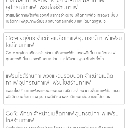
ขายเมล็ดกาแฟสัมพันธวงศ์ จำหน่ายเมล็ดกาแฟ
อุปกรณ์กาแฟ แฟรนไชส์ร้านกาแฟ
ขายเมล็ดกาแฟสัมพันธวงศ์ บริการจำหน่ายเมล็ดกาแฟคั่ว เกรดพรีเมี่ยม
เมล็ดกาแฟคุณภาพดีเยี่ยม รสชาติกลมกล่อม และ ได้มาตรฐาน จ
Cafe จตุจักร จำหน่ายเมล็ดกาแฟ อุปกรณ์กาแฟ แฟรน
ไชส์ร้านกาแฟ
Cafe จตุจักร บริการจำหน่ายเมล็ดกาแฟคั่ว เกรดพรีเมี่ยม เมล็ดกาแฟ
คุณภาพดีเยี่ยม รสชาติกลมกล่อม และ ได้มาตรฐาน จัดส่งทั่วไท
แฟรนไชส์ร้านกาแฟวงแหวนรอบนอก จำหน่ายเมล็ด
กาแฟ อุปกรณ์กาแฟ แฟรนไชส์ร้านกาแฟ
แฟรนไชส์ร้านกาแฟวงแหวนรอบนอก บริการจำหน่ายเมล็ดกาแฟคั่ว เกรด
พรีเมี่ยม เมล็ดกาแฟคุณภาพดีเยี่ยม รสชาติกลมกล่อม และ ได้มาตร
Cafe พัทยา จำหน่ายเมล็ดกาแฟ อุปกรณ์กาแฟ แฟรน
ไชส์ร้านกาแฟ