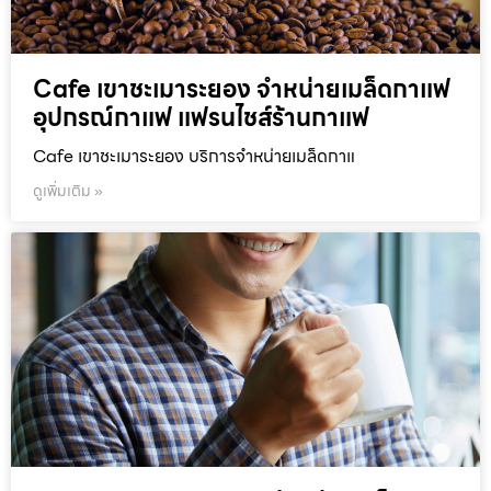
Cafe เขาชะเมาระยอง จำหน่ายเมล็ดกาแฟ
อุปกรณ์กาแฟ แฟรนไชส์ร้านกาแฟ
Cafe เขาชะเมาระยอง บริการจำหน่ายเมล็ดกาแ
ดูเพิ่มเติม »