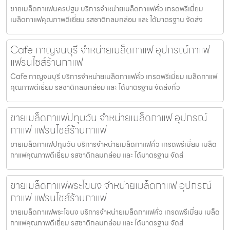
ขายเมล็ดกาแฟนครปฐม บริการจำหน่ายเมล็ดกาแฟคั่ว เกรดพรีเมี่ยม
เมล็ดกาแฟคุณภาพดีเยี่ยม รสชาติกลมกล่อม และ ได้มาตรฐาน จัดส่ง
Cafe กาญจนบุรี จำหน่ายเมล็ดกาแฟ อุปกรณ์กาแฟ
แฟรนไชส์ร้านกาแฟ
Cafe กาญจนบุรี บริการจำหน่ายเมล็ดกาแฟคั่ว เกรดพรีเมี่ยม เมล็ดกาแฟ
คุณภาพดีเยี่ยม รสชาติกลมกล่อม และ ได้มาตรฐาน จัดส่งทั่ว
ขายเมล็ดกาแฟปทุมวัน จำหน่ายเมล็ดกาแฟ อุปกรณ์
กาแฟ แฟรนไชส์ร้านกาแฟ
ขายเมล็ดกาแฟปทุมวัน บริการจำหน่ายเมล็ดกาแฟคั่ว เกรดพรีเมี่ยม เมล็ด
กาแฟคุณภาพดีเยี่ยม รสชาติกลมกล่อม และ ได้มาตรฐาน จัดส่
ขายเมล็ดกาแฟพระโขนง จำหน่ายเมล็ดกาแฟ อุปกรณ์
กาแฟ แฟรนไชส์ร้านกาแฟ
ขายเมล็ดกาแฟพระโขนง บริการจำหน่ายเมล็ดกาแฟคั่ว เกรดพรีเมี่ยม เมล็ด
กาแฟคุณภาพดีเยี่ยม รสชาติกลมกล่อม และ ได้มาตรฐาน จัดส่