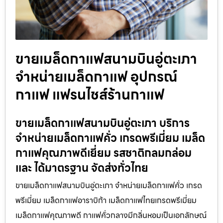
ขายเมล็ดกาแฟสนามบินอู่ตะเภา
จำหน่ายเมล็ดกาแฟ อุปกรณ์
กาแฟ แฟรนไชส์ร้านกาแฟ
ขายเมล็ดกาแฟสนามบินอู่ตะเภา บริการ
จำหน่ายเมล็ดกาแฟคั่ว เกรดพรีเมี่ยม เมล็ด
กาแฟคุณภาพดีเยี่ยม รสชาติกลมกล่อม
และ ได้มาตรฐาน จัดส่งทั่วไทย
ขายเมล็ดกาแฟสนามบินอู่ตะเภา จำหน่ายเมล็ดกาแฟคั่ว เกรด
พรีเมี่ยม เมล็ดกาแฟอาราบิก้า เมล็ดกาแฟไทยเกรดพรีเมี่ยม
เมล็ดกาแฟคุณภาพดี กาแฟคั่วกลางมีกลิ่นหอมเป็นเอกลักษณ์