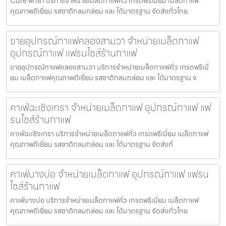
Cafe พัทยา บริการจำหน่ายเมล็ดกาแฟคั่ว เกรดพรีเมี่ยม เมล็ดกาแฟ
คุณภาพดีเยี่ยม รสชาติกลมกล่อม และ ได้มาตรฐาน จัดส่งทั่วไทย
ขายอุปกรณ์กาแฟคลองสามวา จำหน่ายเมล็ดกาแฟ
อุปกรณ์กาแฟ แฟรนไชส์ร้านกาแฟ
ขายอุปกรณ์กาแฟคลองสามวา บริการจำหน่ายเมล็ดกาแฟคั่ว เกรดพรีเมี่
ยม เมล็ดกาแฟคุณภาพดีเยี่ยม รสชาติกลมกล่อม และ ได้มาตรฐาน จ
คาเฟ่ฉะเชิงเทรา จำหน่ายเมล็ดกาแฟ อุปกรณ์กาแฟ แฟ
รนไชส์ร้านกาแฟ
คาเฟ่ฉะเชิงเทรา บริการจำหน่ายเมล็ดกาแฟคั่ว เกรดพรีเมี่ยม เมล็ดกาแฟ
คุณภาพดีเยี่ยม รสชาติกลมกล่อม และ ได้มาตรฐาน จัดส่งทั่
คาเฟ่บางบ่อ จำหน่ายเมล็ดกาแฟ อุปกรณ์กาแฟ แฟรน
ไชส์ร้านกาแฟ
คาเฟ่บางบ่อ บริการจำหน่ายเมล็ดกาแฟคั่ว เกรดพรีเมี่ยม เมล็ดกาแฟ
คุณภาพดีเยี่ยม รสชาติกลมกล่อม และ ได้มาตรฐาน จัดส่งทั่วไทย