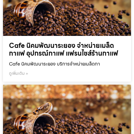
Cafe นิคมพัฒนาระยอง จำหน่ายเมล็ด
กาแฟ อุปกรณ์กาแฟ แฟรนไชส์ร้านกาแฟ
Cafe นิคมพัฒนาระยอง บริการจำหน่ายเมล็ดกา
ดูเพิ่มเติม »