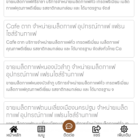
ขายเมล็ดกาแฟศรีราชา บริการจำหน่ายเมล็ดกาแฟคั่ว เกรดพรีเมี่ยม เมล็ด
กาแฟคุณภาพดีเยี่ยม รสชาติกลมกล่อม และ ได้มาตรฐาน จัดส่
Cafe ตาก จำหน่ายเมล็ดกาแฟ อุปกรณ์กาแฟ แฟรน
ไชส์ร้านกาแฟ
Cafe ตาก บริการจำหน่ายเมล็ดกาแฟคั่ว เกรดพรีเมี่ยม เมล็ดกาแฟ
คุณภาพดีเยี่ยม รสชาติกลมกล่อม และ ได้มาตรฐาน จัดส่งทั่วไทย Ca
ขายเมล็ดกาแฟหนองบัวลำภู จำหน่ายเมล็ดกาแฟ
อุปกรณ์กาแฟ แฟรนไชส์ร้านกาแฟ
ขายเมล็ดกาแฟหนองบัวลำภู บริการจำหน่ายเมล็ดกาแฟคั่ว เกรดพรีเมี่ยม
เมล็ดกาแฟคุณภาพดีเยี่ยม รสชาติกลมกล่อม และ ได้มาตรฐาน จ
ขายเมล็ดกาแฟถนนเลี่ยงเมืองนครปฐม จำหน่ายเมล็ด
กาแฟ อุปกรณ์กาแฟ แฟรนไชส์ร้านกาแฟ
ขายเมล็ดกาแฟถนนเลี่ยงเมืองนครปฐม บริการจำหน่ายเมล็ดกาแฟคั่ว เก
รดพรีเมี่ยม เมล็ดกาแฟคุณภาพดีเยี่ยม รสชาติกลมกล่อม และ ได้
หน้าหลัก
เมนู
ติดต่อ
แชร์
เพิ่มเติม