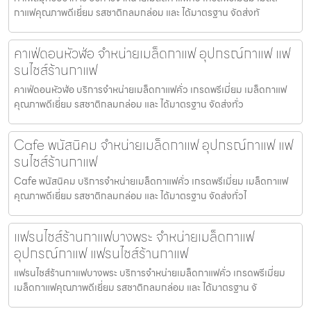
กาแฟคุณภาพดีเยี่ยม รสชาติกลมกล่อม และ ได้มาตรฐาน จัดส่งทั
คาเฟ่ดอนหัวฬ่อ จำหน่ายเมล็ดกาแฟ อุปกรณ์กาแฟ แฟ
รนไชส์ร้านกาแฟ
คาเฟ่ดอนหัวฬ่อ บริการจำหน่ายเมล็ดกาแฟคั่ว เกรดพรีเมี่ยม เมล็ดกาแฟ
คุณภาพดีเยี่ยม รสชาติกลมกล่อม และ ได้มาตรฐาน จัดส่งทั่ว
Cafe พนัสนิคม จำหน่ายเมล็ดกาแฟ อุปกรณ์กาแฟ แฟ
รนไชส์ร้านกาแฟ
Cafe พนัสนิคม บริการจำหน่ายเมล็ดกาแฟคั่ว เกรดพรีเมี่ยม เมล็ดกาแฟ
คุณภาพดีเยี่ยม รสชาติกลมกล่อม และ ได้มาตรฐาน จัดส่งทั่วไ
แฟรนไชส์ร้านกาแฟบางพระ จำหน่ายเมล็ดกาแฟ
อุปกรณ์กาแฟ แฟรนไชส์ร้านกาแฟ
แฟรนไชส์ร้านกาแฟบางพระ บริการจำหน่ายเมล็ดกาแฟคั่ว เกรดพรีเมี่ยม
เมล็ดกาแฟคุณภาพดีเยี่ยม รสชาติกลมกล่อม และ ได้มาตรฐาน จั