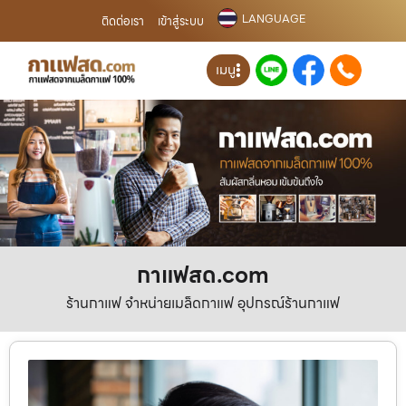
LANGUAGE
ติดต่อเรา
เข้าสู่ระบบ
เมนู
กาแฟสด.com
ร้านกาแฟ จำหน่ายเมล็ดกาแฟ อุปกรณ์ร้านกาแฟ