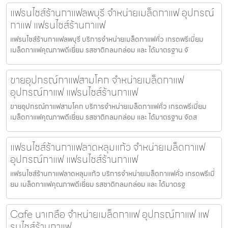
แฟรนไชส์ร้านกาแฟลพบุรี จำหน่ายเมล็ดกาแฟ อุปกรณ์
กาแฟ แฟรนไชส์ร้านกาแฟ
แฟรนไชส์ร้านกาแฟลพบุรี บริการจำหน่ายเมล็ดกาแฟคั่ว เกรดพรีเมี่ยม
เมล็ดกาแฟคุณภาพดีเยี่ยม รสชาติกลมกล่อม และ ได้มาตรฐาน จั
ขายอุปกรณ์กาแฟสามโคก จำหน่ายเมล็ดกาแฟ
อุปกรณ์กาแฟ แฟรนไชส์ร้านกาแฟ
ขายอุปกรณ์กาแฟสามโคก บริการจำหน่ายเมล็ดกาแฟคั่ว เกรดพรีเมี่ยม
เมล็ดกาแฟคุณภาพดีเยี่ยม รสชาติกลมกล่อม และ ได้มาตรฐาน จัดส
แฟรนไชส์ร้านกาแฟลาดหลุมแก้ว จำหน่ายเมล็ดกาแฟ
อุปกรณ์กาแฟ แฟรนไชส์ร้านกาแฟ
แฟรนไชส์ร้านกาแฟลาดหลุมแก้ว บริการจำหน่ายเมล็ดกาแฟคั่ว เกรดพรีเมี่
ยม เมล็ดกาแฟคุณภาพดีเยี่ยม รสชาติกลมกล่อม และ ได้มาตรฐ
Cafe นาเกลือ จำหน่ายเมล็ดกาแฟ อุปกรณ์กาแฟ แฟ
รนไชส์ร้านกาแฟ