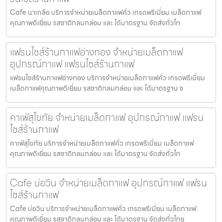
Cafe นาเกลือ บริการจำหน่ายเมล็ดกาแฟคั่ว เกรดพรีเมี่ยม เมล็ดกาแฟ
คุณภาพดีเยี่ยม รสชาติกลมกล่อม และ ได้มาตรฐาน จัดส่งทั่วไท
แฟรนไชส์ร้านกาแฟอ่างทอง จำหน่ายเมล็ดกาแฟ
อุปกรณ์กาแฟ แฟรนไชส์ร้านกาแฟ
แฟรนไชส์ร้านกาแฟอ่างทอง บริการจำหน่ายเมล็ดกาแฟคั่ว เกรดพรีเมี่ยม
เมล็ดกาแฟคุณภาพดีเยี่ยม รสชาติกลมกล่อม และ ได้มาตรฐาน จ
คาเฟ่สุโขทัย จำหน่ายเมล็ดกาแฟ อุปกรณ์กาแฟ แฟรน
ไชส์ร้านกาแฟ
คาเฟ่สุโขทัย บริการจำหน่ายเมล็ดกาแฟคั่ว เกรดพรีเมี่ยม เมล็ดกาแฟ
คุณภาพดีเยี่ยม รสชาติกลมกล่อม และ ได้มาตรฐาน จัดส่งทั่วไท
Cafe บ่อวิน จำหน่ายเมล็ดกาแฟ อุปกรณ์กาแฟ แฟรน
ไชส์ร้านกาแฟ
Cafe บ่อวิน บริการจำหน่ายเมล็ดกาแฟคั่ว เกรดพรีเมี่ยม เมล็ดกาแฟ
คุณภาพดีเยี่ยม รสชาติกลมกล่อม และ ได้มาตรฐาน จัดส่งทั่วไทย