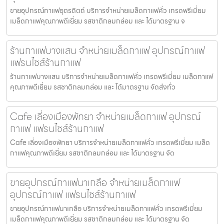
ขายอุปกรณ์กาแฟอุตรดิตถ์ บริการจำหน่ายเมล็ดกาแฟคั่ว เกรดพรีเมี่ยม
เมล็ดกาแฟคุณภาพดีเยี่ยม รสชาติกลมกล่อม และ ได้มาตรฐาน จ
ร้านกาแฟบางแสน จำหน่ายเมล็ดกาแฟ อุปกรณ์กาแฟ
แฟรนไชส์ร้านกาแฟ
ร้านกาแฟบางแสน บริการจำหน่ายเมล็ดกาแฟคั่ว เกรดพรีเมี่ยม เมล็ดกาแฟ
คุณภาพดีเยี่ยม รสชาติกลมกล่อม และ ได้มาตรฐาน จัดส่งทั่ว
Cafe เลี่องเมืองพัทยา จำหน่ายเมล็ดกาแฟ อุปกรณ์
กาแฟ แฟรนไชส์ร้านกาแฟ
Cafe เลี่องเมืองพัทยา บริการจำหน่ายเมล็ดกาแฟคั่ว เกรดพรีเมี่ยม เมล็ด
กาแฟคุณภาพดีเยี่ยม รสชาติกลมกล่อม และ ได้มาตรฐาน จัด
ขายอุปกรณ์กาแฟนาเกลือ จำหน่ายเมล็ดกาแฟ
อุปกรณ์กาแฟ แฟรนไชส์ร้านกาแฟ
ขายอุปกรณ์กาแฟนาเกลือ บริการจำหน่ายเมล็ดกาแฟคั่ว เกรดพรีเมี่ยม
เมล็ดกาแฟคุณภาพดีเยี่ยม รสชาติกลมกล่อม และ ได้มาตรฐาน จัด