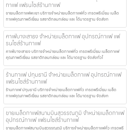
กาแฟ แฟรนไชส์ร้านกาแฟ
ขายเมล็ดกาแฟพะเยา บริการจำหน่ายเมล็ดกาแฟคั่ว เกรดพรีเมี่ยม เมล็ด
กาแฟคุณภาพดีเยี่ยม รสชาติกลมกล่อม และ ได้มาตรฐาน จัดส่งท
คาเฟ่บางเสาธง จำหน่ายเมล็ดกาแฟ อุปกรณ์กาแฟ แฟ
รนไชส์ร้านกาแฟ
คาเฟ่บางเสาธง บริการจำหน่ายเมล็ดกาแฟคั่ว เกรดพรีเมี่ยม เมล็ดกาแฟ
คุณภาพดีเยี่ยม รสชาติกลมกล่อม และ ได้มาตรฐาน จัดส่งทั่วไ
ร้านกาแฟ ปทุมธานี จำหน่ายเมล็ดกาแฟ อุปกรณ์กาแฟ
แฟรนไชส์ร้านกาแฟ
ร้านกาแฟ ปทุมธานี บริการจำหน่ายเมล็ดกาแฟคั่ว เกรดพรีเมี่ยม เมล็ด
กาแฟคุณภาพดีเยี่ยม รสชาติกลมกล่อม และ ได้มาตรฐาน จัดส่งท
ขายเมล็ดกาแฟสนามบินสุวรรณภูมิ จำหน่ายเมล็ดกาแฟ
อุปกรณ์กาแฟ แฟรนไชส์ร้านกาแฟ
ขายเมล็ดกาแฟสนามบินสุวรรณภูมิ บริการจำหน่ายเมล็ดกาแฟคั่ว เกรดพรี