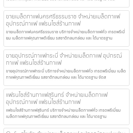
ขายเมล็ดกาแฟนครศรีธรรมราช จำหน่ายเมล็ดกาแฟ
อุปกรณ์กาแฟ แฟรนไชส์ร้านกาแฟ
ขายเมล็ดกาแฟนครศรีธรรมราช บริการจำหน่ายเมล็ดกาแฟคั่ว เกรดพรีเมี่
ยม เมล็ดกาแฟคุณภาพดีเยี่ยม รสชาติกลมกล่อม และ ได้มาตรฐาน
ขายอุปกรณ์กาแฟกระบี่ จำหน่ายเมล็ดกาแฟ อุปกรณ์
กาแฟ แฟรนไชส์ร้านกาแฟ
ขายอุปกรณ์กาแฟกระบี่ บริการจำหน่ายเมล็ดกาแฟคั่ว เกรดพรีเมี่ยม เมล็ด
กาแฟคุณภาพดีเยี่ยม รสชาติกลมกล่อม และ ได้มาตรฐาน จัดส
แฟรนไชส์ร้านกาแฟสุรินทร์ จำหน่ายเมล็ดกาแฟ
อุปกรณ์กาแฟ แฟรนไชส์ร้านกาแฟ
แฟรนไชส์ร้านกาแฟสุรินทร์ บริการจำหน่ายเมล็ดกาแฟคั่ว เกรดพรีเมี่ยม
เมล็ดกาแฟคุณภาพดีเยี่ยม รสชาติกลมกล่อม และ ได้มาตรฐาน