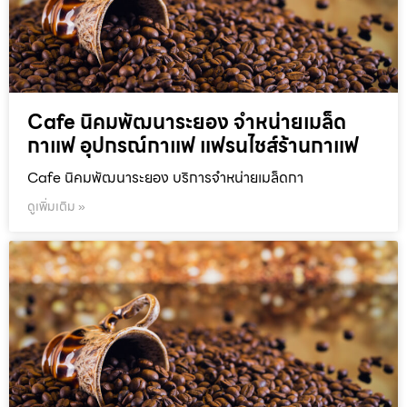
Cafe นิคมพัฒนาระยอง จำหน่ายเมล็ด
กาแฟ อุปกรณ์กาแฟ แฟรนไชส์ร้านกาแฟ
Cafe นิคมพัฒนาระยอง บริการจำหน่ายเมล็ดกา
ดูเพิ่มเติม »