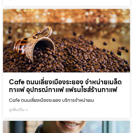
Cafe ถนนเลี่ยงเมืองระยอง จำหน่ายเมล็ด
กาแฟ อุปกรณ์กาแฟ แฟรนไชส์ร้านกาแฟ
Cafe ถนนเลี่ยงเมืองระยอง บริการจำหน่ายเม
ดูเพิ่มเติม »