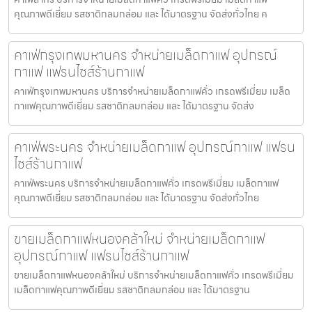
คุณภาพดีเยี่ยม รสชาติกลมกล่อม และ ได้มาตรฐาน จัดส่งทั่วไทย ค
คาเฟ่กรุงเทพมหานคร จำหน่ายเมล็ดกาแฟ อุปกรณ์
กาแฟ แฟรนไชส์ร้านกาแฟ
คาเฟ่กรุงเทพมหานคร บริการจำหน่ายเมล็ดกาแฟคั่ว เกรดพรีเมี่ยม เมล็ด
กาแฟคุณภาพดีเยี่ยม รสชาติกลมกล่อม และ ได้มาตรฐาน จัดส่ง
คาเฟ่พระนคร จำหน่ายเมล็ดกาแฟ อุปกรณ์กาแฟ แฟรน
ไชส์ร้านกาแฟ
คาเฟ่พระนคร บริการจำหน่ายเมล็ดกาแฟคั่ว เกรดพรีเมี่ยม เมล็ดกาแฟ
คุณภาพดีเยี่ยม รสชาติกลมกล่อม และ ได้มาตรฐาน จัดส่งทั่วไทย
ขายเมล็ดกาแฟหนองคล้าใหม่ จำหน่ายเมล็ดกาแฟ
อุปกรณ์กาแฟ แฟรนไชส์ร้านกาแฟ
ขายเมล็ดกาแฟหนองคล้าใหม่ บริการจำหน่ายเมล็ดกาแฟคั่ว เกรดพรีเมี่ยม
เมล็ดกาแฟคุณภาพดีเยี่ยม รสชาติกลมกล่อม และ ได้มาตรฐาน