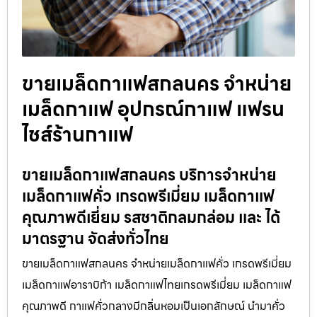
ขายเมล็ดกาแฟสกลนคร จำหน่าย
เมล็ดกาแฟ อุปกรณ์กาแฟ แฟรน
ไชส์ร้านกาแฟ
ขายเมล็ดกาแฟสกลนคร บริการจำหน่าย
เมล็ดกาแฟคั่ว เกรดพรีเมี่ยม เมล็ดกาแฟ
คุณภาพดีเยี่ยม รสชาติกลมกล่อม และ ได้
มาตรฐาน จัดส่งทั่วไทย
ขายเมล็ดกาแฟสกลนคร จำหน่ายเมล็ดกาแฟคั่ว เกรดพรีเมี่ยม
เมล็ดกาแฟอาราบิก้า เมล็ดกาแฟไทยเกรดพรีเมี่ยม เมล็ดกาแฟ
คุณภาพดี กาแฟคั่วกลางมีกลิ่นหอมเป็นเอกลักษณ์ นำมาคั่ว