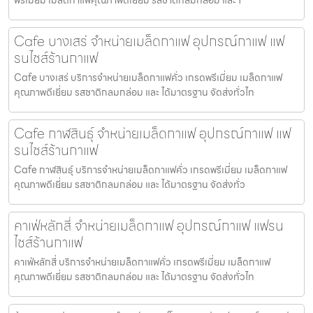
Cafe บางเสร่ จำหน่ายเมล็ดกาแฟ อุปกรณ์กาแฟ แฟ
รนไชส์ร้านกาแฟ
Cafe บางเสร่ บริการจำหน่ายเมล็ดกาแฟคั่ว เกรดพรีเมี่ยม เมล็ดกาแฟ
คุณภาพดีเยี่ยม รสชาติกลมกล่อม และ ได้มาตรฐาน จัดส่งทั่วไท
Cafe กาฬสินธุ์ จำหน่ายเมล็ดกาแฟ อุปกรณ์กาแฟ แฟ
รนไชส์ร้านกาแฟ
Cafe กาฬสินธุ์ บริการจำหน่ายเมล็ดกาแฟคั่ว เกรดพรีเมี่ยม เมล็ดกาแฟ
คุณภาพดีเยี่ยม รสชาติกลมกล่อม และ ได้มาตรฐาน จัดส่งทั่ว
คาเฟ่หลักสี่ จำหน่ายเมล็ดกาแฟ อุปกรณ์กาแฟ แฟรน
ไชส์ร้านกาแฟ
คาเฟ่หลักสี่ บริการจำหน่ายเมล็ดกาแฟคั่ว เกรดพรีเมี่ยม เมล็ดกาแฟ
คุณภาพดีเยี่ยม รสชาติกลมกล่อม และ ได้มาตรฐาน จัดส่งทั่วไท