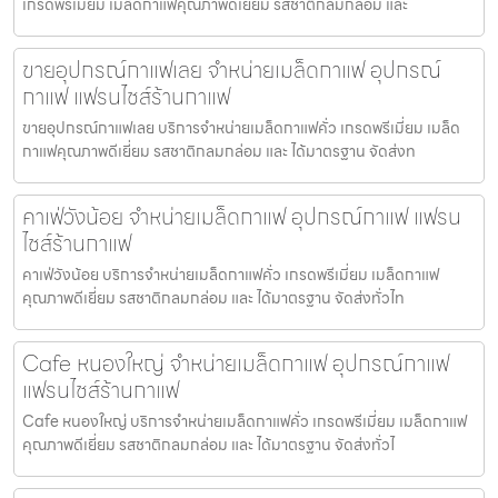
เกรดพรีเมี่ยม เมล็ดกาแฟคุณภาพดีเยี่ยม รสชาติกลมกล่อม และ
ขายอุปกรณ์กาแฟเลย จำหน่ายเมล็ดกาแฟ อุปกรณ์
กาแฟ แฟรนไชส์ร้านกาแฟ
ขายอุปกรณ์กาแฟเลย บริการจำหน่ายเมล็ดกาแฟคั่ว เกรดพรีเมี่ยม เมล็ด
กาแฟคุณภาพดีเยี่ยม รสชาติกลมกล่อม และ ได้มาตรฐาน จัดส่งท
คาเฟ่วังน้อย จำหน่ายเมล็ดกาแฟ อุปกรณ์กาแฟ แฟรน
ไชส์ร้านกาแฟ
คาเฟ่วังน้อย บริการจำหน่ายเมล็ดกาแฟคั่ว เกรดพรีเมี่ยม เมล็ดกาแฟ
คุณภาพดีเยี่ยม รสชาติกลมกล่อม และ ได้มาตรฐาน จัดส่งทั่วไท
Cafe หนองใหญ่ จำหน่ายเมล็ดกาแฟ อุปกรณ์กาแฟ
แฟรนไชส์ร้านกาแฟ
Cafe หนองใหญ่ บริการจำหน่ายเมล็ดกาแฟคั่ว เกรดพรีเมี่ยม เมล็ดกาแฟ
คุณภาพดีเยี่ยม รสชาติกลมกล่อม และ ได้มาตรฐาน จัดส่งทั่วไ