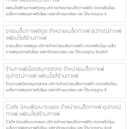
แฟรนไชส์ร้านกาแฟทุ่งครุ บริการจำหน่ายเมล็ดกาแฟคั่ว เกรดพรีเมี่ยม
เมล็ดกาแฟคุณภาพดีเยี่ยม รสชาติกลมกล่อม และ ได้มาตรฐาน จ
ขายเมล็ดกาแฟสตูล จำหน่ายเมล็ดกาแฟ อุปกรณ์กาแฟ
แฟรนไชส์ร้านกาแฟ
ขายเมล็ดกาแฟสตูล บริการจำหน่ายเมล็ดกาแฟคั่ว เกรดพรีเมี่ยม เมล็ด
กาแฟคุณภาพดีเยี่ยม รสชาติกลมกล่อม และ ได้มาตรฐาน จัดส่งทั
ร้านกาแฟเมืองสมุทรสาคร จำหน่ายเมล็ดกาแฟ
อุปกรณ์กาแฟ แฟรนไชส์ร้านกาแฟ
ร้านกาแฟเมืองสมุทรสาคร บริการจำหน่ายเมล็ดกาแฟคั่ว เกรดพรีเมี่ยม
เมล็ดกาแฟคุณภาพดีเยี่ยม รสชาติกลมกล่อม และ ได้มาตรฐาน จั
Cafe นิคมพัฒนาระยอง จำหน่ายเมล็ดกาแฟ อุปกรณ์
กาแฟ แฟรนไชส์ร้านกาแฟ
Cafe นิคมพัฒนาระยอง บริการจำหน่ายเมล็ดกาแฟคั่ว เกรดพรีเมี่ยม
เมล็ดกาแฟคุณภาพดีเยี่ยม รสชาติกลมกล่อม และ ได้มาตรฐาน จัดส่