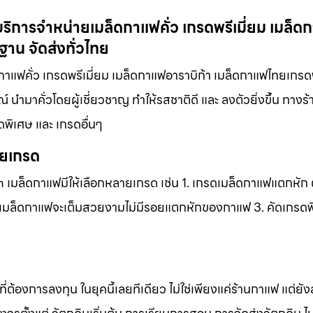
การจำหน่ายเมล็ดกาแฟคั่ว เกรดพรีเมี่ยม เมล็ด
าน จัดส่งทั่วไทย
ฟคั่ว เกรดพรีเมี่ยม เมล็ดกาแฟอาราบิก้า เมล็ดกาแฟไทยเกรดพ
ำมาคั่วโดยผู้เชี่ยวชาญ ทำให้รสชาติดี และ ลงตัวยิ่งขึ้น ทางร้
ดพิเศษ และ เกรดอื่นๆ
ายเกรด
เมล็ดกาแฟมีให้เลือกหลายเกรด เช่น 1. เกรดเมล็ดกาแฟแตกหัก ต
ัวเมล็ดกาแฟจะเต็มสวยงามไม่มีรอยแตกหักของกาแฟ 3. คัดเกรดพิเ
้ที่ต้องการลงทุน ในยุคนี้เลยทีเดียว ไม่ใช่เพียงแค่ร้านกาแฟ แต่