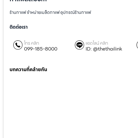
ร้านกาแฟ จำหน่ายเมล็ดกาแฟ อุปกรณ์ร้านกาแฟ
ติดต่อเรา
โทร คลิก
แอดไลน์ คลิก
099-185-8000
ID: @thethailink
บทความที่คล้ายกัน