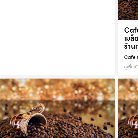
Cafe
เมล็
ร้าน
Cafe ถ
ดูเพิ่มเต