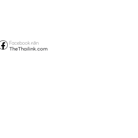
Facebook คลิก
TheThailink.com