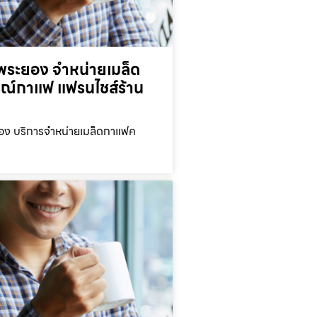
พระยอง จำหน่ายเมล็ด
ณ์กาแฟ แฟรนไชส์ร้าน
อง บริการจำหน่ายเมล็ดกาแฟค