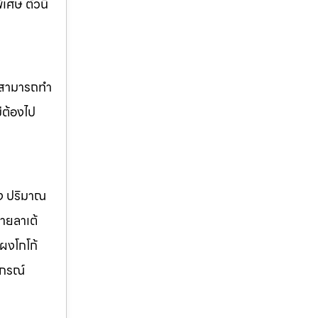
ศษ ตัวนี้
ยังสามารถทำ
่ต้องไป
วง ปริมาณ
ายลาเต้
ผงโกโก้
ปกรณ์