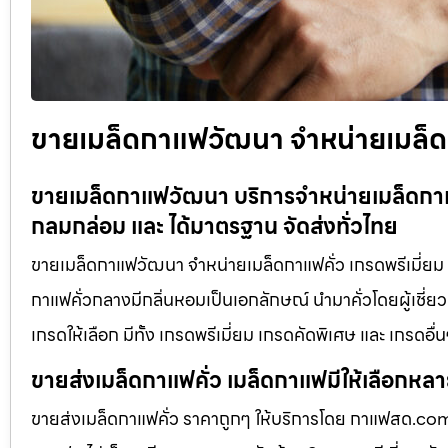
ขายเมล็ดกาแฟวัฒนา จำหน่ายเมล็
ขายเมล็ดกาแฟวัฒนา บริการจำหน่ายเมล็ดกาแฟค
กลมกล่อม และ ได้มาตรฐาน จัดส่งทั่วไทย
ขายเมล็ดกาแฟวัฒนา จำหน่ายเมล็ดกาแฟคั่ว เกรดพรีเมี่ยม
กาแฟคั่วกลางมีกลิ่นหอมเป็นเอกลักษณ์ นำมาคั่วโดยผู้เชี่ย
เกรดให้เลือก มีทั้ง เกรดพรีเมี่ยม เกรดคัดพิเศษ และ เกรดอื่
ขายส่งเมล็ดกาแฟคั่ว เมล็ดกาแฟมีให้เลือกหล
ขายส่งเมล็ดกาแฟคั่ว ราคาถูกๆ ให้บริการโดย กาแฟสด.com 