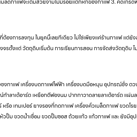
ัวเมล็ดกาแฟจะเต็มสวยงามไม่มีรอยแตกหักของกาแฟ 3. คัดเกรดพิเ
้ที่ต้องการลงทุน ในยุคนี้เลยทีเดียว ไม่ใช่เพียงแค่ร้านกาแฟ แต่
รตั้งแต่ วัตถุดิบเริ่มต้น การเรียนการสอน การจัดส่งวัตถุดิบ ไม
องชงกาแฟ เครื่องบดกาแฟไฟฟ้า เครื่องบดมือหมุน อุปกรณ์ชั่ง ต
รณ์ทำลาเต้อาร์ต เหยือกตีฟองนม ปากกาวาดลายลาเต้อาร์ต แผ่นล
 หรือ เทมเปอร์ ยางรองที่กดกาแฟ เครื่องคั่วเมล็ดกาแฟ ขวดโรย
ั๊ม ขวดน้ำเชื่อม ขวดปั๊มซอส ถ้วยแก้ว แก้วกาแฟ และ ยังมีอุ