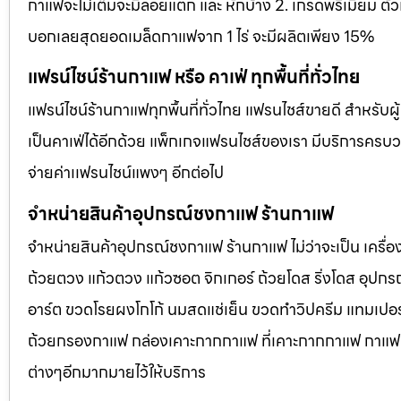
กาแฟจะไม่เต็มจะมีลอยแตก และ หักบ้าง 2. เกรดพรีเมี่ยม ต
บอกเลยสุดยอดเมล็ดกาแฟจาก 1 ไร่ จะมีผลิตเพียง 15%
แฟรน์ไชน์ร้านกาแฟ หรือ คาเฟ่ ทุกพื้นที่ทั่วไทย
แฟรน์ไชน์ร้านกาแฟทุกพื้นที่ทั่วไทย แฟรนไชส์ขายดี สำหรับผู
เป็นคาเฟ่ได้อีกด้วย แพ็กเกจแฟรนไชส์ของเรา มีบริการครบวงจ
จ่ายค่าเเฟรนไชน์แพงๆ อีกต่อไป
จำหน่ายสินค้าอุปกรณ์ชงกาแฟ ร้านกาแฟ
จำหน่ายสินค้าอุปกรณ์ชงกาแฟ ร้านกาแฟ ไม่ว่าจะเป็น เครื่
ถ้วยตวง แก้วตวง แก้วซอต จิกเกอร์ ถ้วยโดส ริ่งโดส อุปก
อาร์ต ขวดโรยผงโกโก้ นมสดแช่เย็น ขวดทำวิปครีม แทมเปอร์
ถ้วยกรองกาแฟ กล่องเคาะกากกาแฟ ที่เคาะกากกาแฟ กาแฟหัวป
ต่างๆอีกมากมายไว้ให้บริการ