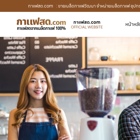
กาแฟสด.com
: ขายเมล็ดกาแฟวัฒนา จำหน่ายเมล็ดกาแฟ อุปก
กาแฟสด.com
หน้าหล
OFFICIAL WEBSITE