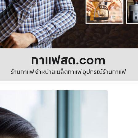
กาแฟสด.com
ร้านกาแฟ จำหน่ายเมล็ดกาแฟ อุปกรณ์ร้านกาแฟ