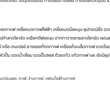
รตั้งแต่ วัตถุดิบเริ่มต้น การเรียนการสอน การจัดส่งวัตถุดิบ ไม
องชงกาแฟ เครื่องบดกาแฟไฟฟ้า เครื่องบดมือหมุน อุปกรณ์ชั่ง ต
รณ์ทำลาเต้อาร์ต เหยือกตีฟองนม ปากกาวาดลายลาเต้อาร์ต แผ่นล
 หรือ เทมเปอร์ ยางรองที่กดกาแฟ เครื่องคั่วเมล็ดกาแฟ ขวดโรย
ั๊ม ขวดน้ำเชื่อม ขวดปั๊มซอส ถ้วยแก้ว แก้วกาแฟ และ ยังมีอุ
ันทร์ระยอง
คาเฟ่
ร้านกาแฟ
แฟรนไชส์ร้านกาแฟ
,
,
,