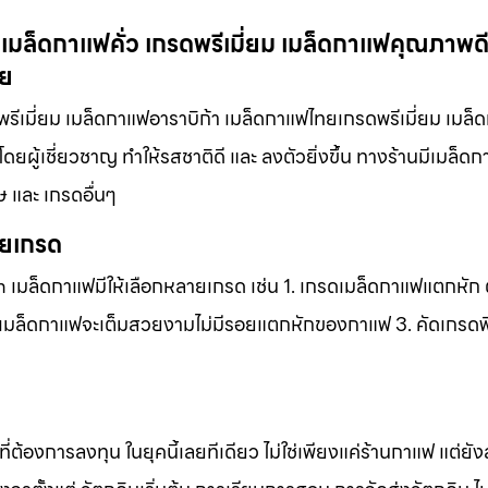
มล็ดกาแฟคั่ว เกรดพรีเมี่ยม เมล็ดกาแฟคุณภาพดีเ
ทย
รีเมี่ยม เมล็ดกาแฟอาราบิก้า เมล็ดกาแฟไทยเกรดพรีเมี่ยม เมล็
ยผู้เชี่ยวชาญ ทำให้รสชาติดี และ ลงตัวยิ่งขึ้น ทางร้านมีเมล็ด
ษ และ เกรดอื่นๆ
ายเกรด
เมล็ดกาแฟมีให้เลือกหลายเกรด เช่น 1. เกรดเมล็ดกาแฟแตกหัก ต
ัวเมล็ดกาแฟจะเต็มสวยงามไม่มีรอยแตกหักของกาแฟ 3. คัดเกรดพิเ
้ที่ต้องการลงทุน ในยุคนี้เลยทีเดียว ไม่ใช่เพียงแค่ร้านกาแฟ แต่