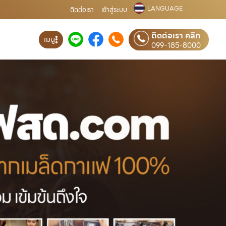
LANGUAGE
ติดต่อเรา
เข้าสู่ระบบ
ติดต่อเรา คลิก
เมนู
099-185-8000