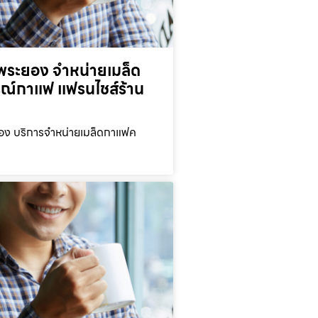
พระยอง จำหน่ายเมล็ด
ณ์กาแฟ แฟรนไชส์ร้าน
อง บริการจำหน่ายเมล็ดกาแฟค