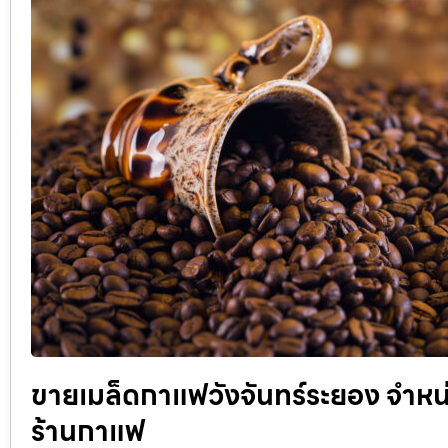
ขายเมล็ดกาแฟวังจันทร์ระยอง จำห
ร้านกาแฟ