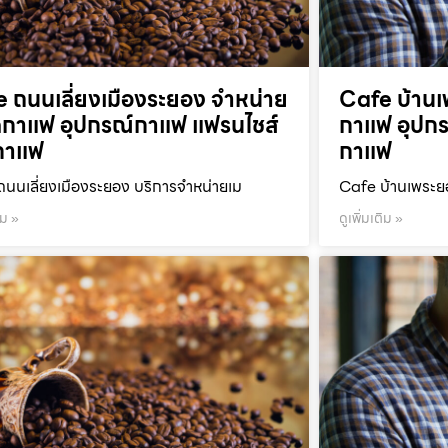
 ถนนเลี่ยงเมืองระยอง จำหน่าย
Cafe บ้านเ
ดกาแฟ อุปกรณ์กาแฟ แฟรนไชส์
กาแฟ อุปกร
กาแฟ
กาแฟ
นนเลี่ยงเมืองระยอง บริการจำหน่ายเม
Cafe บ้านเพระย
ิม »
ดูเพิ่มเติม »