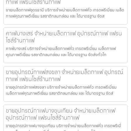
กาแฟ แฟรนไชส์ร้านกาแฟ
ขายเมล็ดกาแฟอุดรธานี บริการจำหน่ายเมล็ดกาแฟคั่ว เกรดพรีเมี่ยม เมล็ด
กาแฟคุณภาพดีเยี่ยม รสชาติกลมกล่อม และ ได้มาตรฐาน จัดส
คาเฟ่บางเสร่ จำหน่ายเมล็ดกาแฟ อุปกรณ์กาแฟ แฟรน
ไชส์ร้านกาแฟ
คาเฟ่บางเสร่ บริการจำหน่ายเมล็ดกาแฟคั่ว เกรดพรีเมี่ยม เมล็ดกาแฟ
คุณภาพดีเยี่ยม รสชาติกลมกล่อม และ ได้มาตรฐาน จัดส่งทั่วไท
ขายอุปกรณ์กาแฟสงขลา จำหน่ายเมล็ดกาแฟ อุปกรณ์
กาแฟ แฟรนไชส์ร้านกาแฟ
ขายอุปกรณ์กาแฟสงขลา บริการจำหน่ายเมล็ดกาแฟคั่ว เกรดพรีเมี่ยม
เมล็ดกาแฟคุณภาพดีเยี่ยม รสชาติกลมกล่อม และ ได้มาตรฐาน จัดส่
ขายอุปกรณ์กาแฟบางขุนเทียน จำหน่ายเมล็ดกาแฟ
อุปกรณ์กาแฟ แฟรนไชส์ร้านกาแฟ
ขายอุปกรณ์กาแฟบางขุนเทียน บริการจำหน่ายเมล็ดกาแฟคั่ว เกรดพรีเมี่