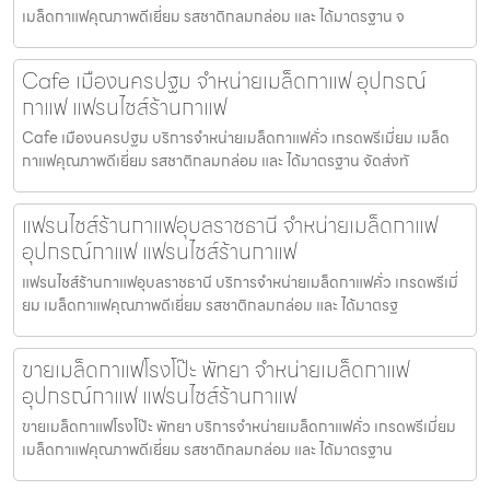
เมล็ดกาแฟคุณภาพดีเยี่ยม รสชาติกลมกล่อม และ ได้มาตรฐาน จ
Cafe เมืองนครปฐม จำหน่ายเมล็ดกาแฟ อุปกรณ์
กาแฟ แฟรนไชส์ร้านกาแฟ
Cafe เมืองนครปฐม บริการจำหน่ายเมล็ดกาแฟคั่ว เกรดพรีเมี่ยม เมล็ด
กาแฟคุณภาพดีเยี่ยม รสชาติกลมกล่อม และ ได้มาตรฐาน จัดส่งทั
แฟรนไชส์ร้านกาแฟอุบลราชธานี จำหน่ายเมล็ดกาแฟ
อุปกรณ์กาแฟ แฟรนไชส์ร้านกาแฟ
แฟรนไชส์ร้านกาแฟอุบลราชธานี บริการจำหน่ายเมล็ดกาแฟคั่ว เกรดพรีเมี่
ยม เมล็ดกาแฟคุณภาพดีเยี่ยม รสชาติกลมกล่อม และ ได้มาตรฐ
ขายเมล็ดกาแฟโรงโป๊ะ พัทยา จำหน่ายเมล็ดกาแฟ
อุปกรณ์กาแฟ แฟรนไชส์ร้านกาแฟ
ขายเมล็ดกาแฟโรงโป๊ะ พัทยา บริการจำหน่ายเมล็ดกาแฟคั่ว เกรดพรีเมี่ยม
เมล็ดกาแฟคุณภาพดีเยี่ยม รสชาติกลมกล่อม และ ได้มาตรฐาน