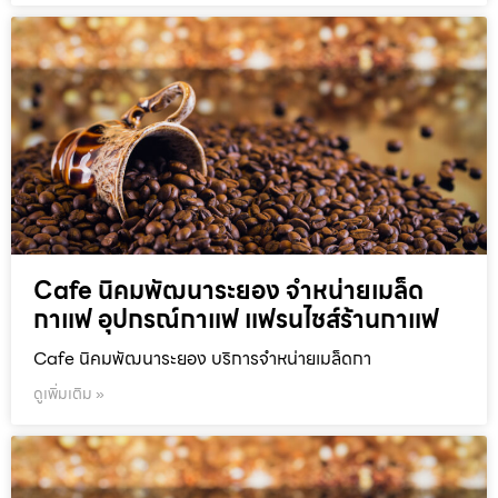
Cafe นิคมพัฒนาระยอง จำหน่ายเมล็ด
กาแฟ อุปกรณ์กาแฟ แฟรนไชส์ร้านกาแฟ
Cafe นิคมพัฒนาระยอง บริการจำหน่ายเมล็ดกา
ดูเพิ่มเติม »