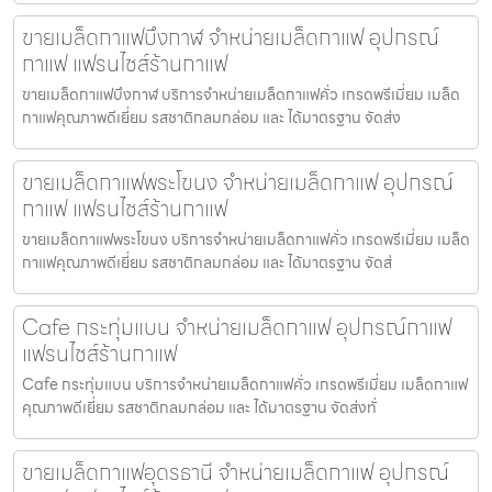
ขายเมล็ดกาแฟบึงกาฬ จำหน่ายเมล็ดกาแฟ อุปกรณ์
กาแฟ แฟรนไชส์ร้านกาแฟ
ขายเมล็ดกาแฟบึงกาฬ บริการจำหน่ายเมล็ดกาแฟคั่ว เกรดพรีเมี่ยม เมล็ด
กาแฟคุณภาพดีเยี่ยม รสชาติกลมกล่อม และ ได้มาตรฐาน จัดส่ง
ขายเมล็ดกาแฟพระโขนง จำหน่ายเมล็ดกาแฟ อุปกรณ์
กาแฟ แฟรนไชส์ร้านกาแฟ
ขายเมล็ดกาแฟพระโขนง บริการจำหน่ายเมล็ดกาแฟคั่ว เกรดพรีเมี่ยม เมล็ด
กาแฟคุณภาพดีเยี่ยม รสชาติกลมกล่อม และ ได้มาตรฐาน จัดส่
Cafe กระทุ่มแบน จำหน่ายเมล็ดกาแฟ อุปกรณ์กาแฟ
แฟรนไชส์ร้านกาแฟ
Cafe กระทุ่มแบน บริการจำหน่ายเมล็ดกาแฟคั่ว เกรดพรีเมี่ยม เมล็ดกาแฟ
คุณภาพดีเยี่ยม รสชาติกลมกล่อม และ ได้มาตรฐาน จัดส่งทั่
ขายเมล็ดกาแฟอุดรธานี จำหน่ายเมล็ดกาแฟ อุปกรณ์