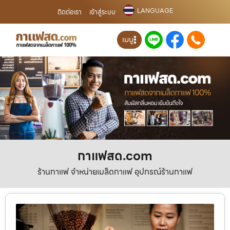
LANGUAGE
ติดต่อเรา
เข้าสู่ระบบ
เมนู
กาแฟสด.com
ร้านกาแฟ จำหน่ายเมล็ดกาแฟ อุปกรณ์ร้านกาแฟ