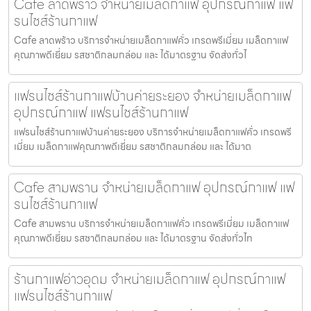
Cafe ลาดพร้าว จำหน่ายเมล็ดกาแฟ อุปกรณ์กาแฟ แฟ
รนไชส์ร้านกาแฟ
Cafe ลาดพร้าว บริการจำหน่ายเมล็ดกาแฟคั่ว เกรดพรีเมี่ยม เมล็ดกาแฟ
คุณภาพดีเยี่ยม รสชาติกลมกล่อม และ ได้มาตรฐาน จัดส่งทั่วไ
แฟรนไชส์ร้านกาแฟบ้านค่ายระยอง จำหน่ายเมล็ดกาแฟ
อุปกรณ์กาแฟ แฟรนไชส์ร้านกาแฟ
แฟรนไชส์ร้านกาแฟบ้านค่ายระยอง บริการจำหน่ายเมล็ดกาแฟคั่ว เกรดพรี
เมี่ยม เมล็ดกาแฟคุณภาพดีเยี่ยม รสชาติกลมกล่อม และ ได้มาต
Cafe สามพราน จำหน่ายเมล็ดกาแฟ อุปกรณ์กาแฟ แฟ
รนไชส์ร้านกาแฟ
Cafe สามพราน บริการจำหน่ายเมล็ดกาแฟคั่ว เกรดพรีเมี่ยม เมล็ดกาแฟ
คุณภาพดีเยี่ยม รสชาติกลมกล่อม และ ได้มาตรฐาน จัดส่งทั่วไท
ร้านกาแฟอ่าวอุดม จำหน่ายเมล็ดกาแฟ อุปกรณ์กาแฟ
แฟรนไชส์ร้านกาแฟ