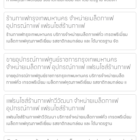
ร้านกาแฟกรุงเทพมหานคร จำหน่ายเมล็ดกาแฟ
อุปกรณ์กาแฟ แฟรนไชส์ร้านกาแฟ
ร้านกาแฟกรุงเทพมหานคร บริการจำหน่ายเมล็ดกาแฟคั่ว เกรดพรีเมี่ยม
เมล็ดกาแฟคุณภาพดีเยี่ยม รสชาติกลมกล่อม และ ได้มาตรฐาน จัด
ขายอุปกรณ์กาแฟศูนย์ราชการกรุงเทพมหานคร
จำหน่ายเมล็ดกาแฟ อุปกรณ์กาแฟ แฟรนไชส์ร้านกาแฟ
ขายอุปกรณ์กาแฟศูนย์ราชการกรุงเทพมหานคร บริการจำหน่ายเมล็ด
กาแฟคั่ว เกรดพรีเมี่ยม เมล็ดกาแฟคุณภาพดีเยี่ยม รสชาติกลมกล่อม แ
แฟรนไชส์ร้านกาแฟทวีวัฒนา จำหน่ายเมล็ดกาแฟ
อุปกรณ์กาแฟ แฟรนไชส์ร้านกาแฟ
แฟรนไชส์ร้านกาแฟทวีวัฒนา บริการจำหน่ายเมล็ดกาแฟคั่ว เกรดพรีเมี่ยม
เมล็ดกาแฟคุณภาพดีเยี่ยม รสชาติกลมกล่อม และ ได้มาตรฐาน