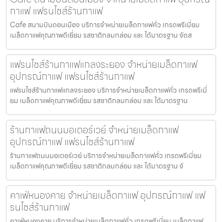
กาแฟ แฟรนไชส์ร้านกาแฟ
Cafe สนามบินดอนเมือง บริการจำหน่ายเมล็ดกาแฟคั่ว เกรดพรีเมี่ยม
เมล็ดกาแฟคุณภาพดีเยี่ยม รสชาติกลมกล่อม และ ได้มาตรฐาน จัดส
แฟรนไชส์ร้านกาแฟแกลงระยอง จำหน่ายเมล็ดกาแฟ
อุปกรณ์กาแฟ แฟรนไชส์ร้านกาแฟ
แฟรนไชส์ร้านกาแฟแกลงระยอง บริการจำหน่ายเมล็ดกาแฟคั่ว เกรดพรีเมี่
ยม เมล็ดกาแฟคุณภาพดีเยี่ยม รสชาติกลมกล่อม และ ได้มาตรฐาน
ร้านกาแฟถนนมอเตอร์เวย์ จำหน่ายเมล็ดกาแฟ
อุปกรณ์กาแฟ แฟรนไชส์ร้านกาแฟ
ร้านกาแฟถนนมอเตอร์เวย์ บริการจำหน่ายเมล็ดกาแฟคั่ว เกรดพรีเมี่ยม
เมล็ดกาแฟคุณภาพดีเยี่ยม รสชาติกลมกล่อม และ ได้มาตรฐาน จั
คาเฟ่หนองคาย จำหน่ายเมล็ดกาแฟ อุปกรณ์กาแฟ แฟ
รนไชส์ร้านกาแฟ
คาเฟ่หนองคาย บริการจำหน่ายเมล็ดกาแฟคั่ว เกรดพรีเมี่ยม เมล็ดกาแฟ