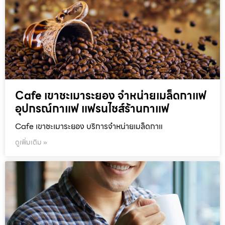
Cafe เขาชะเมาระยอง จำหน่ายเมล็ดกาแฟ
อุปกรณ์กาแฟ แฟรนไชส์ร้านกาแฟ
Cafe เขาชะเมาระยอง บริการจำหน่ายเมล็ดกาแ
ดูเพิ่มเติม »