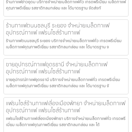
ร้านกาแฟอ่าวอุดม บริการจำหน่ายเมล็ดกาแฟคั่ว เกรดพรีเมี่ยม เมล็ดกาแฟ
คุณภาพดีเยี่ยม รสชาติกลมกล่อม และ ได้มาตรฐาน จัดส่งทั
ร้านกาแฟถนนชลบุรี ระยอง จำหน่ายเมล็ดกาแฟ
อุปกรณ์กาแฟ แฟรนไชส์ร้านกาแฟ
ร้านกาแฟถนนชลบุรี ระยอง บริการจำหน่ายเมล็ดกาแฟคั่ว เกรดพรีเมี่ยม
เมล็ดกาแฟคุณภาพดีเยี่ยม รสชาติกลมกล่อม และ ได้มาตรฐาน จ
ขายอุปกรณ์กาแฟอุดรธานี จำหน่ายเมล็ดกาแฟ
อุปกรณ์กาแฟ แฟรนไชส์ร้านกาแฟ
ขายอุปกรณ์กาแฟอุดรธานี บริการจำหน่ายเมล็ดกาแฟคั่ว เกรดพรีเมี่ยม
เมล็ดกาแฟคุณภาพดีเยี่ยม รสชาติกลมกล่อม และ ได้มาตรฐาน จั
แฟรนไชส์ร้านกาแฟเลี่องเมืองพัทยา จำหน่ายเมล็ดกาแฟ
อุปกรณ์กาแฟ แฟรนไชส์ร้านกาแฟ
แฟรนไชส์ร้านกาแฟเลี่องเมืองพัทยา บริการจำหน่ายเมล็ดกาแฟคั่ว เกรดพรี
เมี่ยม เมล็ดกาแฟคุณภาพดีเยี่ยม รสชาติกลมกล่อม และ ได้