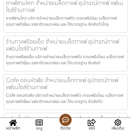
คาเฟ่สามโคก จำหน่ายเมล็ดกาแฟ อุปกรณ์กาแฟ แฟรน
ไชส์ร้านกาแฟ
คาเฟ่สามโคก บริการจำหน่ายเมล็ดกาแฟคั่ว เกรดพรีเมี่ยม เมล็ดกาแฟ
คุณภาพดีเยี่ยม รสชาติกลมกล่อม และ ได้มาตรฐาน จัดส่งทั่วไทย
ร้านกาแฟร้อยเอ็ด จำหน่ายเมล็ดกาแฟ อุปกรณ์กาแฟ
แฟรนไชส์ร้านกาแฟ
ร้านกาแฟร้อยเอ็ด บริการจำหน่ายเมล็ดกาแฟคั่ว เกรดพรีเมี่ยม เมล็ดกาแฟ
คุณภาพดีเยี่ยม รสชาติกลมกล่อม และ ได้มาตรฐาน จัดส่งทั
Cafe ดอนหัวฬ่อ จำหน่ายเมล็ดกาแฟ อุปกรณ์กาแฟ
แฟรนไชส์ร้านกาแฟ
Cafe ดอนหัวฬ่อ บริการจำหน่ายเมล็ดกาแฟคั่ว เกรดพรีเมี่ยม เมล็ดกาแฟ
คุณภาพดีเยี่ยม รสชาติกลมกล่อม และ ได้มาตรฐาน จัดส่งทั่ว
แฟรนไชส์ร้านกาแฟราษฎร์บูรณะ จำหน่ายเมล็ดกาแฟ
อุปกรณ์กาแฟ แฟรนไชส์ร้านกาแฟ
หน้าหลัก
เมนู
ติดต่อ
แชร์
เพิ่มเติม