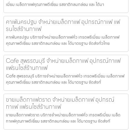
เมี่ยม เมล็ดกาแฟคุณภาพดีเยี่ยม รสชาติกลมกล่อม และ ได้มา
คาเฟ่นครปฐม จำหน่ายเมล็ดกาแฟ อุปกรณ์กาแฟ แฟ
รนไชส์ร้านกาแฟ
คาเฟ่นครปฐม บริการจำหน่ายเมล็ดกาแฟคั่ว เกรดพรีเมี่ยม เมล็ดกาแฟ
คุณภาพดีเยี่ยม รสชาติกลมกล่อม และ ได้มาตรฐาน จัดส่งทั่วไทย
Cafe สุพรรณบุรี จำหน่ายเมล็ดกาแฟ อุปกรณ์กาแฟ
แฟรนไชส์ร้านกาแฟ
Cafe สุพรรณบุรี บริการจำหน่ายเมล็ดกาแฟคั่ว เกรดพรีเมี่ยม เมล็ดกาแฟ
คุณภาพดีเยี่ยม รสชาติกลมกล่อม และ ได้มาตรฐาน จัดส่งทั่
ขายเมล็ดกาแฟตราด จำหน่ายเมล็ดกาแฟ อุปกรณ์
กาแฟ แฟรนไชส์ร้านกาแฟ
ขายเมล็ดกาแฟตราด บริการจำหน่ายเมล็ดกาแฟคั่ว เกรดพรีเมี่ยม เมล็ด
กาแฟคุณภาพดีเยี่ยม รสชาติกลมกล่อม และ ได้มาตรฐาน จัดส่งทั