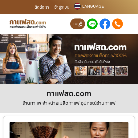
LANGUAGE
ติดต่อเรา
เข้าสู่ระบบ
เมนู
กาแฟสด.com
ร้านกาแฟ จำหน่ายเมล็ดกาแฟ อุปกรณ์ร้านกาแฟ