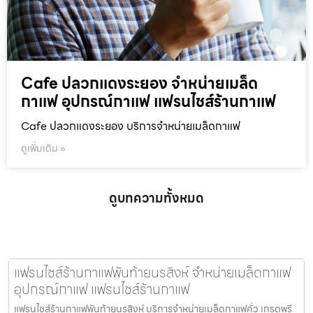
Cafe ปลวกแดงระยอง จำหน่ายเมล็ด
กาแฟ อุปกรณ์กาแฟ แฟรนไชส์ร้านกาแฟ
Cafe ปลวกแดงระยอง บริการจำหน่ายเมล็ดกาแฟ
ดูเพิ่มเติม »
ดูบทความทั้งหมด
แฟรนไชส์ร้านกาแฟพันท้ายนรสิงห์ จำหน่ายเมล็ดกาแฟ
อุปกรณ์กาแฟ แฟรนไชส์ร้านกาแฟ
แฟรนไชส์ร้านกาแฟพันท้ายนรสิงห์ บริการจำหน่ายเมล็ดกาแฟคั่ว เกรดพรี