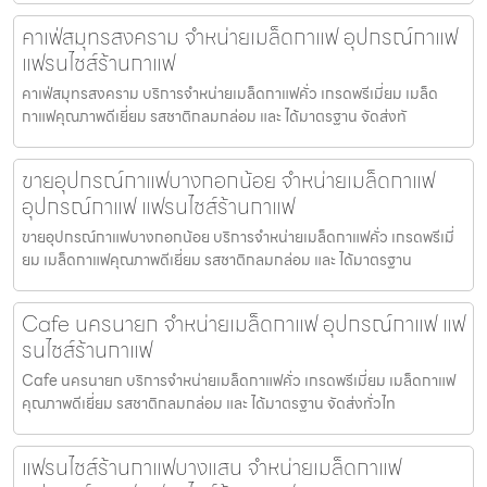
คาเฟ่สมุทรสงคราม จำหน่ายเมล็ดกาแฟ อุปกรณ์กาแฟ
แฟรนไชส์ร้านกาแฟ
คาเฟ่สมุทรสงคราม บริการจำหน่ายเมล็ดกาแฟคั่ว เกรดพรีเมี่ยม เมล็ด
กาแฟคุณภาพดีเยี่ยม รสชาติกลมกล่อม และ ได้มาตรฐาน จัดส่งทั
ขายอุปกรณ์กาแฟบางกอกน้อย จำหน่ายเมล็ดกาแฟ
อุปกรณ์กาแฟ แฟรนไชส์ร้านกาแฟ
ขายอุปกรณ์กาแฟบางกอกน้อย บริการจำหน่ายเมล็ดกาแฟคั่ว เกรดพรีเมี่
ยม เมล็ดกาแฟคุณภาพดีเยี่ยม รสชาติกลมกล่อม และ ได้มาตรฐาน
Cafe นครนายก จำหน่ายเมล็ดกาแฟ อุปกรณ์กาแฟ แฟ
รนไชส์ร้านกาแฟ
Cafe นครนายก บริการจำหน่ายเมล็ดกาแฟคั่ว เกรดพรีเมี่ยม เมล็ดกาแฟ
คุณภาพดีเยี่ยม รสชาติกลมกล่อม และ ได้มาตรฐาน จัดส่งทั่วไท
แฟรนไชส์ร้านกาแฟบางแสน จำหน่ายเมล็ดกาแฟ