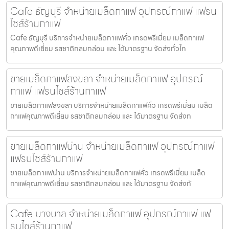
Cafe ธัญบุรี จำหน่ายเมล็ดกาแฟ อุปกรณ์กาแฟ แฟรน
ไชส์ร้านกาแฟ
Cafe ธัญบุรี บริการจำหน่ายเมล็ดกาแฟคั่ว เกรดพรีเมี่ยม เมล็ดกาแฟ
คุณภาพดีเยี่ยม รสชาติกลมกล่อม และ ได้มาตรฐาน จัดส่งทั่วไท
ขายเมล็ดกาแฟสงขลา จำหน่ายเมล็ดกาแฟ อุปกรณ์
กาแฟ แฟรนไชส์ร้านกาแฟ
ขายเมล็ดกาแฟสงขลา บริการจำหน่ายเมล็ดกาแฟคั่ว เกรดพรีเมี่ยม เมล็ด
กาแฟคุณภาพดีเยี่ยม รสชาติกลมกล่อม และ ได้มาตรฐาน จัดส่งท
ขายเมล็ดกาแฟน่าน จำหน่ายเมล็ดกาแฟ อุปกรณ์กาแฟ
แฟรนไชส์ร้านกาแฟ
ขายเมล็ดกาแฟน่าน บริการจำหน่ายเมล็ดกาแฟคั่ว เกรดพรีเมี่ยม เมล็ด
กาแฟคุณภาพดีเยี่ยม รสชาติกลมกล่อม และ ได้มาตรฐาน จัดส่งทั
Cafe บางบาล จำหน่ายเมล็ดกาแฟ อุปกรณ์กาแฟ แฟ
รนไชส์ร้านกาแฟ