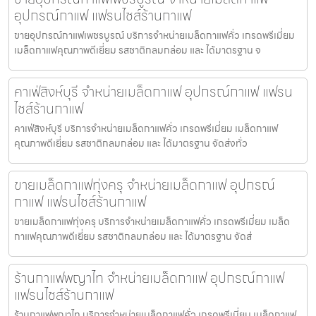
อุปกรณ์กาแฟ แฟรนไชส์ร้านกาแฟ
ขายอุปกรณ์กาแฟเพชรบูรณ์ บริการจำหน่ายเมล็ดกาแฟคั่ว เกรดพรีเมี่ยม
เมล็ดกาแฟคุณภาพดีเยี่ยม รสชาติกลมกล่อม และ ได้มาตรฐาน จ
คาเฟ่สิงห์บุรี จำหน่ายเมล็ดกาแฟ อุปกรณ์กาแฟ แฟรน
ไชส์ร้านกาแฟ
คาเฟ่สิงห์บุรี บริการจำหน่ายเมล็ดกาแฟคั่ว เกรดพรีเมี่ยม เมล็ดกาแฟ
คุณภาพดีเยี่ยม รสชาติกลมกล่อม และ ได้มาตรฐาน จัดส่งทั่ว
ขายเมล็ดกาแฟทุ่งครุ จำหน่ายเมล็ดกาแฟ อุปกรณ์
กาแฟ แฟรนไชส์ร้านกาแฟ
ขายเมล็ดกาแฟทุ่งครุ บริการจำหน่ายเมล็ดกาแฟคั่ว เกรดพรีเมี่ยม เมล็ด
กาแฟคุณภาพดีเยี่ยม รสชาติกลมกล่อม และ ได้มาตรฐาน จัดส่
ร้านกาแฟพญาไท จำหน่ายเมล็ดกาแฟ อุปกรณ์กาแฟ
แฟรนไชส์ร้านกาแฟ
ร้านกาแฟพญาไท บริการจำหน่ายเมล็ดกาแฟคั่ว เกรดพรีเมี่ยม เมล็ดกาแฟ