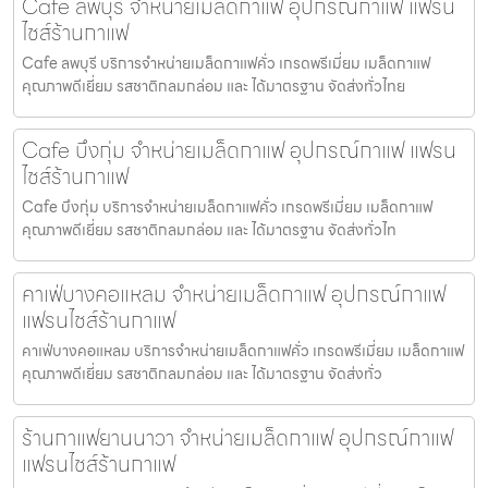
Cafe ลพบุรี จำหน่ายเมล็ดกาแฟ อุปกรณ์กาแฟ แฟรน
ไชส์ร้านกาแฟ
Cafe ลพบุรี บริการจำหน่ายเมล็ดกาแฟคั่ว เกรดพรีเมี่ยม เมล็ดกาแฟ
คุณภาพดีเยี่ยม รสชาติกลมกล่อม และ ได้มาตรฐาน จัดส่งทั่วไทย
Cafe บึงกุ่ม จำหน่ายเมล็ดกาแฟ อุปกรณ์กาแฟ แฟรน
ไชส์ร้านกาแฟ
Cafe บึงกุ่ม บริการจำหน่ายเมล็ดกาแฟคั่ว เกรดพรีเมี่ยม เมล็ดกาแฟ
คุณภาพดีเยี่ยม รสชาติกลมกล่อม และ ได้มาตรฐาน จัดส่งทั่วไท
คาเฟ่บางคอแหลม จำหน่ายเมล็ดกาแฟ อุปกรณ์กาแฟ
แฟรนไชส์ร้านกาแฟ
คาเฟ่บางคอแหลม บริการจำหน่ายเมล็ดกาแฟคั่ว เกรดพรีเมี่ยม เมล็ดกาแฟ
คุณภาพดีเยี่ยม รสชาติกลมกล่อม และ ได้มาตรฐาน จัดส่งทั่ว
ร้านกาแฟยานนาวา จำหน่ายเมล็ดกาแฟ อุปกรณ์กาแฟ
แฟรนไชส์ร้านกาแฟ