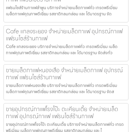
แฟรนไชส์ร้านกาแฟลำพูน บริการจำหน่ายเมล็ดกาแฟคั่ว เกรดพรีเมี่ยม
เมล็ดกาแฟคุณภาพดีเยี่ยม รสชาติกลมกล่อม และ ได้มาตรฐาน จัด
Cafe แกลงระยอง จำหน่ายเมล็ดกาแฟ อุปกรณ์กาแฟ
แฟรนไชส์ร้านกาแฟ
Cafe แกลงระยอง บริการจำหน่ายเมล็ดกาแฟคั่ว เกรดพรีเมี่ยม เมล็ด
กาแฟคุณภาพดีเยี่ยม รสชาติกลมกล่อม และ ได้มาตรฐาน จัดส่งทั่ว
ขายเมล็ดกาแฟหนองเสือ จำหน่ายเมล็ดกาแฟ อุปกรณ์
กาแฟ แฟรนไชส์ร้านกาแฟ
ขายเมล็ดกาแฟหนองเสือ บริการจำหน่ายเมล็ดกาแฟคั่ว เกรดพรีเมี่ยม
เมล็ดกาแฟคุณภาพดีเยี่ยม รสชาติกลมกล่อม และ ได้มาตรฐาน จัดส
ขายอุปกรณ์กาแฟโรงโป๊ะ ตะเคียนเตี้ย จำหน่ายเมล็ด
กาแฟ อุปกรณ์กาแฟ แฟรนไชส์ร้านกาแฟ
ขายอุปกรณ์กาแฟโรงโป๊ะ ตะเคียนเตี้ย บริการจำหน่ายเมล็ดกาแฟคั่ว เกรด
พรีเมี่ยม เมล็ดกาแฟคุณภาพดีเยี่ยม รสชาติกลมกล่อม และ ไ