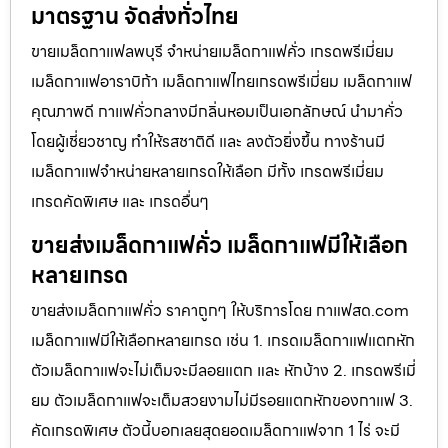
มาตรฐาน จัดส่งทั่วไทย
ขายเมล็ดกาแฟลพบุรี จำหน่ายเมล็ดกาแฟคั่ว เกรดพรีเมี่ยม
เมล็ดกาแฟอาราบิก้า เมล็ดกาแฟไทยเกรดพรีเมี่ยม เมล็ดกาแฟ
คุณภาพดี กาแฟคั่วกลางมีกลิ่นหอมเป็นเอกลักษณ์ นำมาคั่ว
โดยผู้เชี่ยวชาญ ทำให้รสชาติดี และ ลงตัวยิ่งขึ้น ทางร้านมี
เมล็ดกาแฟจำหน่ายหลายเกรดให้เลือก มีทั้ง เกรดพรีเมี่ยม
เกรดคัดพิเศษ และ เกรดอื่นๆ
ขายส่งเมล็ดกาแฟคั่ว เมล็ดกาแฟมีให้เลือก
หลายเกรด
ขายส่งเมล็ดกาแฟคั่ว ราคาถูกๆ ให้บริการโดย กาแฟสด.com
เมล็ดกาแฟมีให้เลือกหลายเกรด เช่น 1. เกรดเมล็ดกาแฟแตกหัก
ตัวเมล็ดกาแฟจะไม่เต็มจะมีลอยแตก และ หักบ้าง 2. เกรดพรีเมี่
ยม ตัวเมล็ดกาแฟจะเต็มสวยงามไม่มีรอยแตกหักของกาแฟ 3.
คัดเกรดพิเศษ ตัวนี้บอกเลยสุดยอดเมล็ดกาแฟจาก 1 ไร่ จะมี