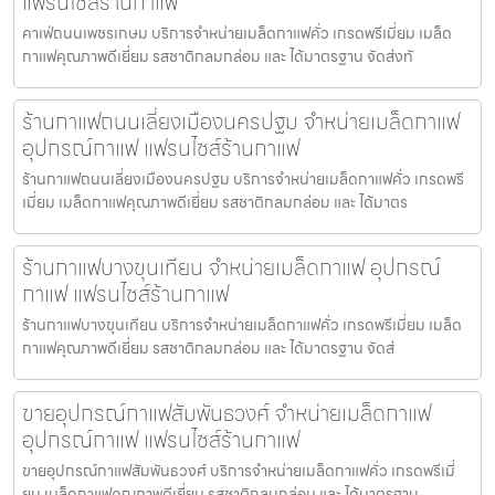
แฟรนไชส์ร้านกาแฟ
คาเฟ่ถนนเพชรเกษม บริการจำหน่ายเมล็ดกาแฟคั่ว เกรดพรีเมี่ยม เมล็ด
กาแฟคุณภาพดีเยี่ยม รสชาติกลมกล่อม และ ได้มาตรฐาน จัดส่งทั
ร้านกาแฟถนนเลี่ยงเมืองนครปฐม จำหน่ายเมล็ดกาแฟ
อุปกรณ์กาแฟ แฟรนไชส์ร้านกาแฟ
ร้านกาแฟถนนเลี่ยงเมืองนครปฐม บริการจำหน่ายเมล็ดกาแฟคั่ว เกรดพรี
เมี่ยม เมล็ดกาแฟคุณภาพดีเยี่ยม รสชาติกลมกล่อม และ ได้มาตร
ร้านกาแฟบางขุนเทียน จำหน่ายเมล็ดกาแฟ อุปกรณ์
กาแฟ แฟรนไชส์ร้านกาแฟ
ร้านกาแฟบางขุนเทียน บริการจำหน่ายเมล็ดกาแฟคั่ว เกรดพรีเมี่ยม เมล็ด
กาแฟคุณภาพดีเยี่ยม รสชาติกลมกล่อม และ ได้มาตรฐาน จัดส่
ขายอุปกรณ์กาแฟสัมพันธวงศ์ จำหน่ายเมล็ดกาแฟ
อุปกรณ์กาแฟ แฟรนไชส์ร้านกาแฟ
ขายอุปกรณ์กาแฟสัมพันธวงศ์ บริการจำหน่ายเมล็ดกาแฟคั่ว เกรดพรีเมี่
ยม เมล็ดกาแฟคุณภาพดีเยี่ยม รสชาติกลมกล่อม และ ได้มาตรฐาน