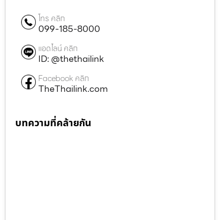
โทร คลิก
099-185-8000
แอดไลน์ คลิก
ID: @thethailink
Facebook คลิก
TheThailink.com
บทความที่คล้ายกัน