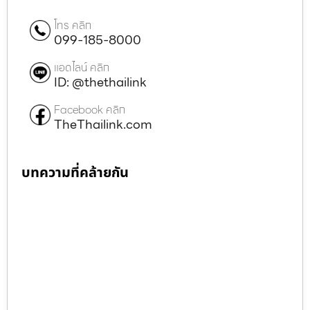
โทร คลิก
099-185-8000
แอดไลน์ คลิก
ID: @thethailink
Facebook คลิก
TheThailink.com
บทความที่คล้ายกัน