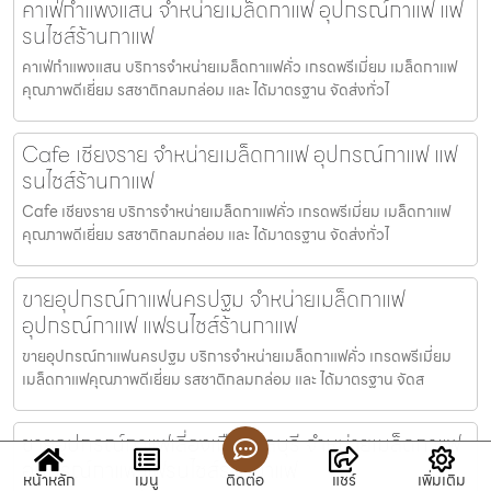
คาเฟ่กำแพงแสน จำหน่ายเมล็ดกาแฟ อุปกรณ์กาแฟ แฟ
รนไชส์ร้านกาแฟ
คาเฟ่กำแพงแสน บริการจำหน่ายเมล็ดกาแฟคั่ว เกรดพรีเมี่ยม เมล็ดกาแฟ
คุณภาพดีเยี่ยม รสชาติกลมกล่อม และ ได้มาตรฐาน จัดส่งทั่วไ
Cafe เชียงราย จำหน่ายเมล็ดกาแฟ อุปกรณ์กาแฟ แฟ
รนไชส์ร้านกาแฟ
Cafe เชียงราย บริการจำหน่ายเมล็ดกาแฟคั่ว เกรดพรีเมี่ยม เมล็ดกาแฟ
คุณภาพดีเยี่ยม รสชาติกลมกล่อม และ ได้มาตรฐาน จัดส่งทั่วไ
ขายอุปกรณ์กาแฟนครปฐม จำหน่ายเมล็ดกาแฟ
อุปกรณ์กาแฟ แฟรนไชส์ร้านกาแฟ
ขายอุปกรณ์กาแฟนครปฐม บริการจำหน่ายเมล็ดกาแฟคั่ว เกรดพรีเมี่ยม
เมล็ดกาแฟคุณภาพดีเยี่ยม รสชาติกลมกล่อม และ ได้มาตรฐาน จัดส
ขายอุปกรณ์กาแฟเลี่องเมืองชลบุรี จำหน่ายเมล็ดกาแฟ
อุปกรณ์กาแฟ แฟรนไชส์ร้านกาแฟ
หน้าหลัก
เมนู
ติดต่อ
แชร์
เพิ่มเติม