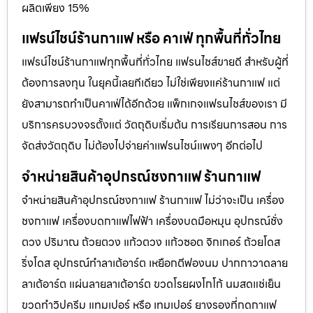
ผลิตเพียง 15%
แฟรน์ไชน์ร้านกาแฟ หรือ คาเฟ่ ทุกพื้นที่ทั่วไทย
แฟรน์ไชน์ร้านกาแฟทุกพื้นที่ทั่วไทย แฟรนไชส์ขายดี สำหรับผู้ที่
ต้องการลงทุน ในยุคนี้เลยทีเดียว ไม่ใช่เพียงแค่ร้านกาแฟ แต่
ยังสามารถทำเป็นคาเฟ่ได้อีกด้วย แพ็กเกจแฟรนไชส์ของเรา มี
บริการครบวงจรตั้งแต่ วัตถุดิบเริ่มต้น การเรียนการสอน การ
จัดส่งวัตถุดิบ ไม่ต้องไปจ่ายค่าเเฟรนไชน์แพงๆ อีกต่อไป
จำหน่ายสินค้าอุปกรณ์ชงกาแฟ ร้านกาแฟ
จำหน่ายสินค้าอุปกรณ์ชงกาแฟ ร้านกาแฟ ไม่ว่าจะเป็น เครื่อง
ชงกาแฟ เครื่องบดกาแฟไฟฟ้า เครื่องบดมือหมุน อุปกรณ์ชั่ง
ตวง ปริมาณ ถ้วยตวง แก้วตวง แก้วซอต จิกเกอร์ ถ้วยโดส
ริ่งโดส อุปกรณ์ทำลาเต้อาร์ต เหยือกตีฟองนม ปากกาวาดลาย
ลาเต้อาร์ต แผ่นลายลาเต้อาร์ต ขวดโรยผงโกโก้ นมสดแช่เย็น
ขวดทำวิปครีม แทมเปอร์ หรือ เทมเปอร์ ยางรองที่กดกาแฟ