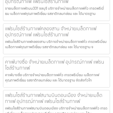
อุปกรณ์กาแฟ แฟรนไชส์ร้านกาแฟ
ขายเมล็ดกาแฟถนน331 ชลบุรี บริการจำหน่ายเมล็ดกาแฟคั่ว เกรดพรีเมี่
ยม เมล็ดกาแฟคุณภาพดีเยี่ยม รสชาติกลมกล่อม และ ได้มาตรฐาน
แฟรนไชส์ร้านกาแฟคลองสาน จำหน่ายเมล็ดกาแฟ
อุปกรณ์กาแฟ แฟรนไชส์ร้านกาแฟ
แฟรนไชส์ร้านกาแฟคลองสาน บริการจำหน่ายเมล็ดกาแฟคั่ว เกรดพรีเมี่ยม
เมล็ดกาแฟคุณภาพดีเยี่ยม รสชาติกลมกล่อม และ ได้มาตรฐาน จ
คาเฟ่บางซื่อ จำหน่ายเมล็ดกาแฟ อุปกรณ์กาแฟ แฟรน
ไชส์ร้านกาแฟ
คาเฟ่บางซื่อ บริการจำหน่ายเมล็ดกาแฟคั่ว เกรดพรีเมี่ยม เมล็ดกาแฟ
คุณภาพดีเยี่ยม รสชาติกลมกล่อม และ ได้มาตรฐาน จัดส่งทั่วไท
แฟรนไชส์ร้านกาแฟสนามบินดอนเมือง จำหน่ายเมล็ด
กาแฟ อุปกรณ์กาแฟ แฟรนไชส์ร้านกาแฟ
แฟรนไชส์ร้านกาแฟสนามบินดอนเมือง บริการจำหน่ายเมล็ดกาแฟคั่ว เกรด