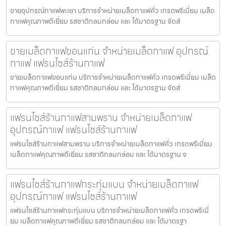
ขายอุปกรณ์กาแฟพะเยา บริการจำหน่ายเมล็ดกาแฟคั่ว เกรดพรีเมี่ยม เมล็ด
กาแฟคุณภาพดีเยี่ยม รสชาติกลมกล่อม และ ได้มาตรฐาน จัดส่
ขายเมล็ดกาแฟขอนแก่น จำหน่ายเมล็ดกาแฟ อุปกรณ์
กาแฟ แฟรนไชส์ร้านกาแฟ
ขายเมล็ดกาแฟขอนแก่น บริการจำหน่ายเมล็ดกาแฟคั่ว เกรดพรีเมี่ยม เมล็ด
กาแฟคุณภาพดีเยี่ยม รสชาติกลมกล่อม และ ได้มาตรฐาน จัดส่
แฟรนไชส์ร้านกาแฟสามพราน จำหน่ายเมล็ดกาแฟ
อุปกรณ์กาแฟ แฟรนไชส์ร้านกาแฟ
แฟรนไชส์ร้านกาแฟสามพราน บริการจำหน่ายเมล็ดกาแฟคั่ว เกรดพรีเมี่ยม
เมล็ดกาแฟคุณภาพดีเยี่ยม รสชาติกลมกล่อม และ ได้มาตรฐาน จ
แฟรนไชส์ร้านกาแฟกระทุ่มแบน จำหน่ายเมล็ดกาแฟ
อุปกรณ์กาแฟ แฟรนไชส์ร้านกาแฟ
แฟรนไชส์ร้านกาแฟกระทุ่มแบน บริการจำหน่ายเมล็ดกาแฟคั่ว เกรดพรีเมี่
ยม เมล็ดกาแฟคุณภาพดีเยี่ยม รสชาติกลมกล่อม และ ได้มาตรฐา