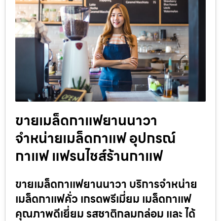
ขายเมล็ดกาแฟยานนาวา
จำหน่ายเมล็ดกาแฟ อุปกรณ์
กาแฟ แฟรนไชส์ร้านกาแฟ
ขายเมล็ดกาแฟยานนาวา บริการจำหน่าย
เมล็ดกาแฟคั่ว เกรดพรีเมี่ยม เมล็ดกาแฟ
คุณภาพดีเยี่ยม รสชาติกลมกล่อม และ ได้