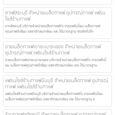
คาเฟ่สระบุรี จำหน่ายเมล็ดกาแฟ อุปกรณ์กาแฟ แฟรน
ไชส์ร้านกาแฟ
คาเฟ่สระบุรี บริการจำหน่ายเมล็ดกาแฟคั่ว เกรดพรีเมี่ยม เมล็ดกาแฟ
คุณภาพดีเยี่ยม รสชาติกลมกล่อม และ ได้มาตรฐาน จัดส่งทั่วไท
ขายเมล็ดกาแฟเขาชะเมาระยอง จำหน่ายเมล็ดกาแฟ
อุปกรณ์กาแฟ แฟรนไชส์ร้านกาแฟ
ขายเมล็ดกาแฟเขาชะเมาระยอง บริการจำหน่ายเมล็ดกาแฟคั่ว เกรดพรีเมี่
ยม เมล็ดกาแฟคุณภาพดีเยี่ยม รสชาติกลมกล่อม และ ได้มาตรฐาน
แฟรนไชส์ร้านกาแฟมีนบุรี จำหน่ายเมล็ดกาแฟ อุปกรณ์
กาแฟ แฟรนไชส์ร้านกาแฟ
แฟรนไชส์ร้านกาแฟมีนบุรี บริการจำหน่ายเมล็ดกาแฟคั่ว เกรดพรีเมี่ยม
เมล็ดกาแฟคุณภาพดีเยี่ยม รสชาติกลมกล่อม และ ได้มาตรฐาน จ
ร้านกาแฟอุทัยธานี จำหน่ายเมล็ดกาแฟ อุปกรณ์กาแฟ