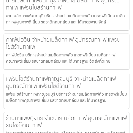
ขายเมล็ดกาแฟนนทบุรี จำหน่ายเมล็ดกาแฟ อุปกรณ์
กาแฟ แฟรนไชส์ร้านกาแฟ
ขายเมล็ดกาแฟนนทบุรี บริการจำหน่ายเมล็ดกาแฟคั่ว เกรดพรีเมี่ยม เมล็ด
กาแฟคุณภาพดีเยี่ยม รสชาติกลมกล่อม และ ได้มาตรฐาน จัดส่
คาเฟ่บ่อวิน จำหน่ายเมล็ดกาแฟ อุปกรณ์กาแฟ แฟรน
ไชส์ร้านกาแฟ
คาเฟ่บ่อวิน บริการจำหน่ายเมล็ดกาแฟคั่ว เกรดพรีเมี่ยม เมล็ดกาแฟ
คุณภาพดีเยี่ยม รสชาติกลมกล่อม และ ได้มาตรฐาน จัดส่งทั่วไทย
แฟรนไชส์ร้านกาแฟกาญจนบุรี จำหน่ายเมล็ดกาแฟ
อุปกรณ์กาแฟ แฟรนไชส์ร้านกาแฟ
แฟรนไชส์ร้านกาแฟกาญจนบุรี บริการจำหน่ายเมล็ดกาแฟคั่ว เกรดพรีเมี่ยม
เมล็ดกาแฟคุณภาพดีเยี่ยม รสชาติกลมกล่อม และ ได้มาตรฐาน
ร้านกาแฟจตุจักร จำหน่ายเมล็ดกาแฟ อุปกรณ์กาแฟ แฟ
รนไชส์ร้านกาแฟ