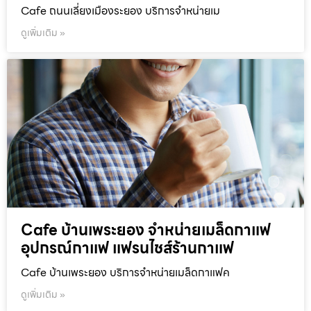
Cafe ถนนเลี่ยงเมืองระยอง บริการจำหน่ายเม
ดูเพิ่มเติม »
Cafe บ้านเพระยอง จำหน่ายเมล็ดกาแฟ
อุปกรณ์กาแฟ แฟรนไชส์ร้านกาแฟ
Cafe บ้านเพระยอง บริการจำหน่ายเมล็ดกาแฟค
ดูเพิ่มเติม »