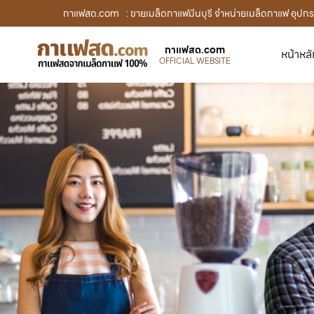
กาแฟสด.com
: ขายเมล็ดกาแฟมีนบุรี จำหน่ายเมล็ดกาแฟ อุป
กาแฟสด.com
หน้าหล
OFFICIAL WEBSITE