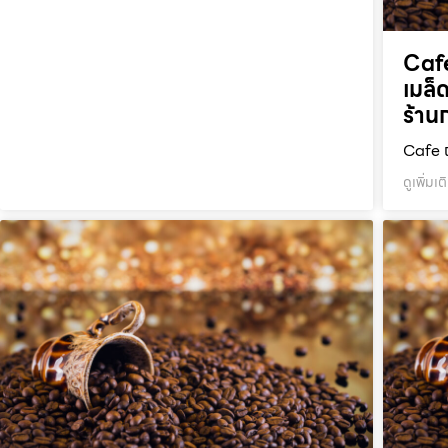
Cafe
เมล็
ร้าน
Cafe ถ
ดูเพิ่มเต