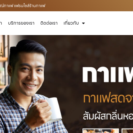
กรณ์กาแฟ แฟรนไชส์ร้านกาแฟ
ัก
บริการของเรา
ติดต่อเรา
เกี่ยวกับ