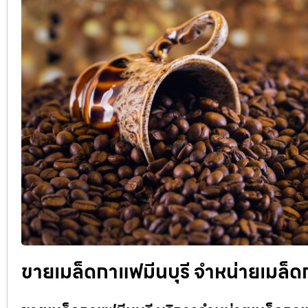
ขายเมล็ดกาแฟมีนบุรี จำหน่ายเมล