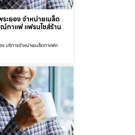
พระยอง จำหน่ายเมล็ด
ณ์กาแฟ แฟรนไชส์ร้าน
อง บริการจำหน่ายเมล็ดกาแฟค