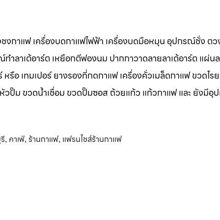
องชงกาแฟ เครื่องบดกาแฟไฟฟ้า เครื่องบดมือหมุน อุปกรณ์ชั่ง ต
รณ์ทำลาเต้อาร์ต เหยือกตีฟองนม ปากกาวาดลายลาเต้อาร์ต แผ่นล
 หรือ เทมเปอร์ ยางรองที่กดกาแฟ เครื่องคั่วเมล็ดกาแฟ ขวดโรย
ั๊ม ขวดน้ำเชื่อม ขวดปั๊มซอส ถ้วยแก้ว แก้วกาแฟ และ ยังมีอุ
รี
คาเฟ่
ร้านกาแฟ
แฟรนไชส์ร้านกาแฟ
,
,
,