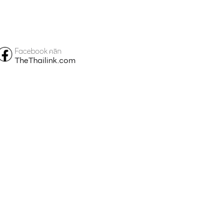
Facebook คลิก
TheThailink.com