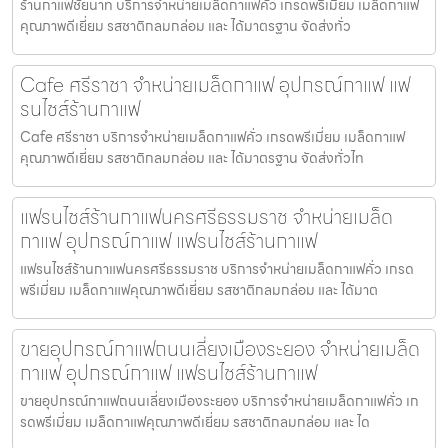
ร้านกาแฟชัยนาท บริการจำหน่ายเมล็ดกาแฟคั่ว เกรดพรีเมี่ยม เมล็ดกาแฟ
คุณภาพดีเยี่ยม รสชาติกลมกล่อม และ ได้มาตรฐาน จัดส่งทั่ว
Cafe ศรีราชา จำหน่ายเมล็ดกาแฟ อุปกรณ์กาแฟ แฟ
รนไชส์ร้านกาแฟ
Cafe ศรีราชา บริการจำหน่ายเมล็ดกาแฟคั่ว เกรดพรีเมี่ยม เมล็ดกาแฟ
คุณภาพดีเยี่ยม รสชาติกลมกล่อม และ ได้มาตรฐาน จัดส่งทั่วไท
แฟรนไชส์ร้านกาแฟนครศรีธรรมราช จำหน่ายเมล็ด
กาแฟ อุปกรณ์กาแฟ แฟรนไชส์ร้านกาแฟ
แฟรนไชส์ร้านกาแฟนครศรีธรรมราช บริการจำหน่ายเมล็ดกาแฟคั่ว เกรด
พรีเมี่ยม เมล็ดกาแฟคุณภาพดีเยี่ยม รสชาติกลมกล่อม และ ได้มาต
ขายอุปกรณ์กาแฟถนนเลี่ยงเมืองระยอง จำหน่ายเมล็ด
กาแฟ อุปกรณ์กาแฟ แฟรนไชส์ร้านกาแฟ
ขายอุปกรณ์กาแฟถนนเลี่ยงเมืองระยอง บริการจำหน่ายเมล็ดกาแฟคั่ว เก
รดพรีเมี่ยม เมล็ดกาแฟคุณภาพดีเยี่ยม รสชาติกลมกล่อม และ ได