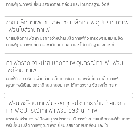
กาแฟคุณภาพดีเยี่ยม รสชาติกลมกล่อม และ ได้มาตรฐาน จัดส่
ขายเมล็ดกาแฟตาก จำหน่ายเมล็ดกาแฟ อุปกรณ์กาแฟ
แฟรนไชส์ร้านกาแฟ
ขายเมล็ดกาแฟตาก บริการจำหน่ายเมล็ดกาแฟคั่ว เกรดพรีเมี่ยม เมล็ด
กาแฟคุณภาพดีเยี่ยม รสชาติกลมกล่อม และ ได้มาตรฐาน จัดส่งทั่
คาเฟ่ตราด จำหน่ายเมล็ดกาแฟ อุปกรณ์กาแฟ แฟรน
ไชส์ร้านกาแฟ
คาเฟ่ตราด บริการจำหน่ายเมล็ดกาแฟคั่ว เกรดพรีเมี่ยม เมล็ดกาแฟ
คุณภาพดีเยี่ยม รสชาติกลมกล่อม และ ได้มาตรฐาน จัดส่งทั่วไทย ค
แฟรนไชส์ร้านกาแฟเมืองสมุทรปราการ จำหน่ายเมล็ด
กาแฟ อุปกรณ์กาแฟ แฟรนไชส์ร้านกาแฟ
แฟรนไชส์ร้านกาแฟเมืองสมุทรปราการ บริการจำหน่ายเมล็ดกาแฟคั่ว เกรด
พรีเมี่ยม เมล็ดกาแฟคุณภาพดีเยี่ยม รสชาติกลมกล่อม และ ได้