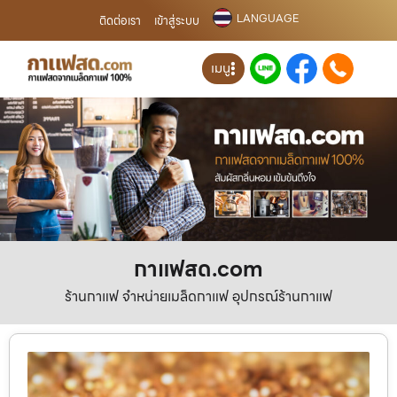
LANGUAGE
ติดต่อเรา
เข้าสู่ระบบ
เมนู
กาแฟสด.com
ร้านกาแฟ จำหน่ายเมล็ดกาแฟ อุปกรณ์ร้านกาแฟ