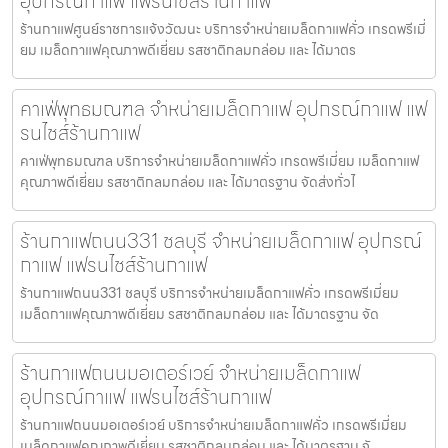
อุปกรณ์กาแฟ แฟรนไชส์ร้านกาแฟ
ร้านกาแฟศูนย์ราชการแจ้งวัฒนะ บริการจำหน่ายเมล็ดกาแฟคั่ว เกรดพรีเมี่
ยม เมล็ดกาแฟคุณภาพดีเยี่ยม รสชาติกลมกล่อม และ ได้มาตร
คาเฟ่พุทธมณฑล จำหน่ายเมล็ดกาแฟ อุปกรณ์กาแฟ แฟ
รนไชส์ร้านกาแฟ
คาเฟ่พุทธมณฑล บริการจำหน่ายเมล็ดกาแฟคั่ว เกรดพรีเมี่ยม เมล็ดกาแฟ
คุณภาพดีเยี่ยม รสชาติกลมกล่อม และ ได้มาตรฐาน จัดส่งทั่วไ
ร้านกาแฟถนน331 ชลบุรี จำหน่ายเมล็ดกาแฟ อุปกรณ์
กาแฟ แฟรนไชส์ร้านกาแฟ
ร้านกาแฟถนน331 ชลบุรี บริการจำหน่ายเมล็ดกาแฟคั่ว เกรดพรีเมี่ยม
เมล็ดกาแฟคุณภาพดีเยี่ยม รสชาติกลมกล่อม และ ได้มาตรฐาน จัด
ร้านกาแฟถนนมอเตอร์เวย์ จำหน่ายเมล็ดกาแฟ
อุปกรณ์กาแฟ แฟรนไชส์ร้านกาแฟ
ร้านกาแฟถนนมอเตอร์เวย์ บริการจำหน่ายเมล็ดกาแฟคั่ว เกรดพรีเมี่ยม
เมล็ดกาแฟคุณภาพดีเยี่ยม รสชาติกลมกล่อม และ ได้มาตรฐาน จั