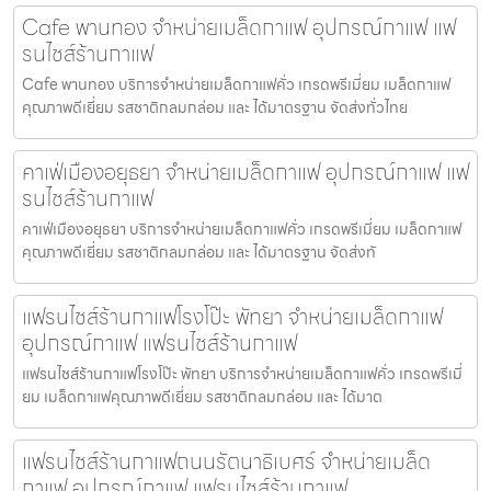
Cafe พานทอง จำหน่ายเมล็ดกาแฟ อุปกรณ์กาแฟ แฟ
รนไชส์ร้านกาแฟ
Cafe พานทอง บริการจำหน่ายเมล็ดกาแฟคั่ว เกรดพรีเมี่ยม เมล็ดกาแฟ
คุณภาพดีเยี่ยม รสชาติกลมกล่อม และ ได้มาตรฐาน จัดส่งทั่วไทย
คาเฟ่เมืองอยุธยา จำหน่ายเมล็ดกาแฟ อุปกรณ์กาแฟ แฟ
รนไชส์ร้านกาแฟ
คาเฟ่เมืองอยุธยา บริการจำหน่ายเมล็ดกาแฟคั่ว เกรดพรีเมี่ยม เมล็ดกาแฟ
คุณภาพดีเยี่ยม รสชาติกลมกล่อม และ ได้มาตรฐาน จัดส่งทั
แฟรนไชส์ร้านกาแฟโรงโป๊ะ พัทยา จำหน่ายเมล็ดกาแฟ
อุปกรณ์กาแฟ แฟรนไชส์ร้านกาแฟ
แฟรนไชส์ร้านกาแฟโรงโป๊ะ พัทยา บริการจำหน่ายเมล็ดกาแฟคั่ว เกรดพรีเมี่
ยม เมล็ดกาแฟคุณภาพดีเยี่ยม รสชาติกลมกล่อม และ ได้มาต
แฟรนไชส์ร้านกาแฟถนนรัตนาธิเบศร์ จำหน่ายเมล็ด
กาแฟ อุปกรณ์กาแฟ แฟรนไชส์ร้านกาแฟ