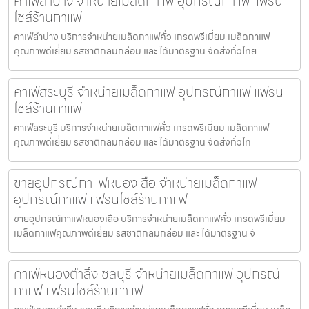
คาเฟ่ลำปาง จำหน่ายเมล็ดกาแฟ อุปกรณ์กาแฟ แฟรน
ไชส์ร้านกาแฟ
คาเฟ่ลำปาง บริการจำหน่ายเมล็ดกาแฟคั่ว เกรดพรีเมี่ยม เมล็ดกาแฟ
คุณภาพดีเยี่ยม รสชาติกลมกล่อม และ ได้มาตรฐาน จัดส่งทั่วไทย
คาเฟ่สระบุรี จำหน่ายเมล็ดกาแฟ อุปกรณ์กาแฟ แฟรน
ไชส์ร้านกาแฟ
คาเฟ่สระบุรี บริการจำหน่ายเมล็ดกาแฟคั่ว เกรดพรีเมี่ยม เมล็ดกาแฟ
คุณภาพดีเยี่ยม รสชาติกลมกล่อม และ ได้มาตรฐาน จัดส่งทั่วไท
ขายอุปกรณ์กาแฟหนองเสือ จำหน่ายเมล็ดกาแฟ
อุปกรณ์กาแฟ แฟรนไชส์ร้านกาแฟ
ขายอุปกรณ์กาแฟหนองเสือ บริการจำหน่ายเมล็ดกาแฟคั่ว เกรดพรีเมี่ยม
เมล็ดกาแฟคุณภาพดีเยี่ยม รสชาติกลมกล่อม และ ได้มาตรฐาน จั
คาเฟ่หนองตำลึง ชลบุรี จำหน่ายเมล็ดกาแฟ อุปกรณ์
กาแฟ แฟรนไชส์ร้านกาแฟ