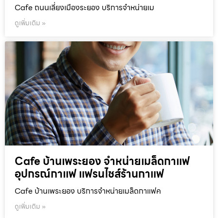
Cafe ถนนเลี่ยงเมืองระยอง บริการจำหน่ายเม
ดูเพิ่มเติม »
Cafe บ้านเพระยอง จำหน่ายเมล็ดกาแฟ
อุปกรณ์กาแฟ แฟรนไชส์ร้านกาแฟ
Cafe บ้านเพระยอง บริการจำหน่ายเมล็ดกาแฟค
ดูเพิ่มเติม »