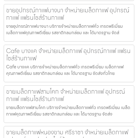
ขายอุปกรณ์กาแฟบางนา จำหน่ายเมล็ดกาแฟ อุปกรณ์
กาแฟ แฟรนไชส์ร้านกาแฟ
ขายอุปกรณ์กาแฟบางนา บริการจำหน่ายเมล็ดกาแฟคั่ว เกรดพรีเมี่ยม
เมล็ดกาแฟคุณภาพดีเยี่ยม รสชาติกลมกล่อม และ ได้มาตรฐาน จัดส่
Cafe บางแค จำหน่ายเมล็ดกาแฟ อุปกรณ์กาแฟ แฟรน
ไชส์ร้านกาแฟ
Cafe บางแค บริการจำหน่ายเมล็ดกาแฟคั่ว เกรดพรีเมี่ยม เมล็ดกาแฟ
คุณภาพดีเยี่ยม รสชาติกลมกล่อม และ ได้มาตรฐาน จัดส่งทั่วไทย
ขายเมล็ดกาแฟสามโคก จำหน่ายเมล็ดกาแฟ อุปกรณ์
กาแฟ แฟรนไชส์ร้านกาแฟ
ขายเมล็ดกาแฟสามโคก บริการจำหน่ายเมล็ดกาแฟคั่ว เกรดพรีเมี่ยม เมล็ด
กาแฟคุณภาพดีเยี่ยม รสชาติกลมกล่อม และ ได้มาตรฐาน จัดส่ง
ขายเมล็ดกาแฟหนองขาม ศรีราชา จำหน่ายเมล็ดกาแฟ