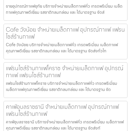
ขายอุปกรณ์กาแฟอุทัย บริการจำหน่ายเมล็ดกาแฟคั่ว เกรดพรีเมี่ยม เมล็ด
กาแฟคุณภาพดีเยี่ยม รสชาติกลมกล่อม และ ได้มาตรฐาน จัดส่
Cafe วังน้อย จำหน่ายเมล็ดกาแฟ อุปกรณ์กาแฟ แฟรน
ไชส์ร้านกาแฟ
Cafe วังน้อย บริการจำหน่ายเมล็ดกาแฟคั่ว เกรดพรีเมี่ยม เมล็ดกาแฟ
คุณภาพดีเยี่ยม รสชาติกลมกล่อม และ ได้มาตรฐาน จัดส่งทั่วไท
แฟรนไชส์ร้านกาแฟโคราช จำหน่ายเมล็ดกาแฟ อุปกรณ์
กาแฟ แฟรนไชส์ร้านกาแฟ
แฟรนไชส์ร้านกาแฟโคราช บริการจำหน่ายเมล็ดกาแฟคั่ว เกรดพรีเมี่ยม
เมล็ดกาแฟคุณภาพดีเยี่ยม รสชาติกลมกล่อม และ ได้มาตรฐาน จัด
คาเฟ่อุบลราชธานี จำหน่ายเมล็ดกาแฟ อุปกรณ์กาแฟ
แฟรนไชส์ร้านกาแฟ
คาเฟ่อุบลราชธานี บริการจำหน่ายเมล็ดกาแฟคั่ว เกรดพรีเมี่ยม เมล็ดกาแฟ
คุณภาพดีเยี่ยม รสชาติกลมกล่อม และ ได้มาตรฐาน จัดส่งทั