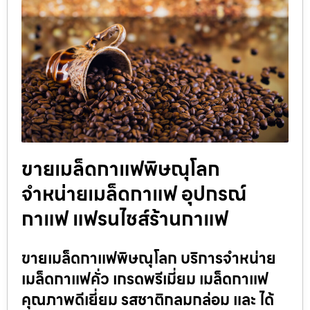
ขายเมล็ดกาแฟพิษณุโลก
จำหน่ายเมล็ดกาแฟ อุปกรณ์
กาแฟ แฟรนไชส์ร้านกาแฟ
ขายเมล็ดกาแฟพิษณุโลก บริการจำหน่าย
เมล็ดกาแฟคั่ว เกรดพรีเมี่ยม เมล็ดกาแฟ
คุณภาพดีเยี่ยม รสชาติกลมกล่อม และ ได้