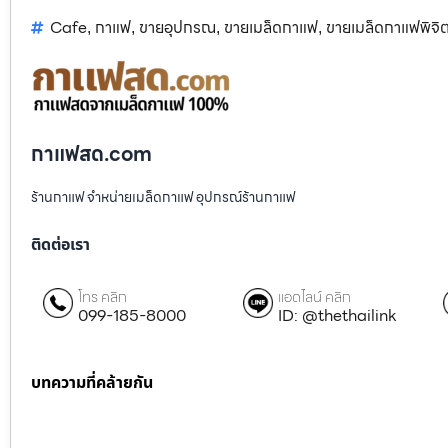
Cafe
กาแฟ
ขายอุปกรณ
ขายเมล็ดกาแฟ
ขายเมล็ดกาแฟพิจิ
,
,
,
,
กาแฟสด.com
ร้านกาแฟ จำหน่ายเมล็ดกาแฟ อุปกรณ์ร้านกาแฟ
ติดต่อเรา
โทร คลิก
แอดไลน์ คลิก
099-185-8000
ID: @thethailink
บทความที่คล้ายกัน