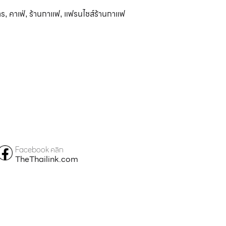
ตร
คาเฟ่
ร้านกาแฟ
แฟรนไชส์ร้านกาแฟ
,
,
,
Facebook คลิก
TheThailink.com