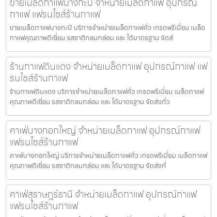
ขายเมล็ดกาแฟบางกะปิ จำหน่ายเมล็ดกาแฟ อุปกรณ์
กาแฟ แฟรนไชส์ร้านกาแฟ
ขายเมล็ดกาแฟบางกะปิ บริการจำหน่ายเมล็ดกาแฟคั่ว เกรดพรีเมี่ยม เมล็ด
กาแฟคุณภาพดีเยี่ยม รสชาติกลมกล่อม และ ได้มาตรฐาน จัดส่
ร้านกาแฟดินแดง จำหน่ายเมล็ดกาแฟ อุปกรณ์กาแฟ แฟ
รนไชส์ร้านกาแฟ
ร้านกาแฟดินแดง บริการจำหน่ายเมล็ดกาแฟคั่ว เกรดพรีเมี่ยม เมล็ดกาแฟ
คุณภาพดีเยี่ยม รสชาติกลมกล่อม และ ได้มาตรฐาน จัดส่งทั่ว
คาเฟ่บางกอกใหญ่ จำหน่ายเมล็ดกาแฟ อุปกรณ์กาแฟ
แฟรนไชส์ร้านกาแฟ
คาเฟ่บางกอกใหญ่ บริการจำหน่ายเมล็ดกาแฟคั่ว เกรดพรีเมี่ยม เมล็ดกาแฟ
คุณภาพดีเยี่ยม รสชาติกลมกล่อม และ ได้มาตรฐาน จัดส่งทั่
คาเฟ่สุราษฎร์ธานี จำหน่ายเมล็ดกาแฟ อุปกรณ์กาแฟ
แฟรนไชส์ร้านกาแฟ