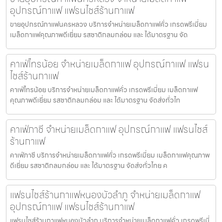
อุปกรณ์กาแฟ แฟรนไชส์ร้านกาแฟ
ขายอุปกรณ์กาแฟนครหลวง บริการจำหน่ายเมล็ดกาแฟคั่ว เกรดพรีเมี่ยม
เมล็ดกาแฟคุณภาพดีเยี่ยม รสชาติกลมกล่อม และ ได้มาตรฐาน จัด
คาเฟ่ไทรน้อย จำหน่ายเมล็ดกาแฟ อุปกรณ์กาแฟ แฟรน
ไชส์ร้านกาแฟ
คาเฟ่ไทรน้อย บริการจำหน่ายเมล็ดกาแฟคั่ว เกรดพรีเมี่ยม เมล็ดกาแฟ
คุณภาพดีเยี่ยม รสชาติกลมกล่อม และ ได้มาตรฐาน จัดส่งทั่วไท
คาเฟ่ภาชี จำหน่ายเมล็ดกาแฟ อุปกรณ์กาแฟ แฟรนไชส์
ร้านกาแฟ
คาเฟ่ภาชี บริการจำหน่ายเมล็ดกาแฟคั่ว เกรดพรีเมี่ยม เมล็ดกาแฟคุณภาพ
ดีเยี่ยม รสชาติกลมกล่อม และ ได้มาตรฐาน จัดส่งทั่วไทย ค
แฟรนไชส์ร้านกาแฟหนองบัวลำภู จำหน่ายเมล็ดกาแฟ
อุปกรณ์กาแฟ แฟรนไชส์ร้านกาแฟ
แฟรนไชส์ร้านกาแฟหนองบัวลำภู บริการจำหน่ายเมล็ดกาแฟคั่ว เกรดพรีเมี่