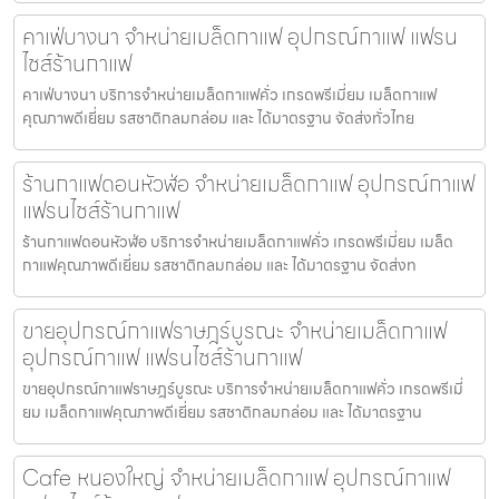
คาเฟ่บางนา จำหน่ายเมล็ดกาแฟ อุปกรณ์กาแฟ แฟรน
ไชส์ร้านกาแฟ
คาเฟ่บางนา บริการจำหน่ายเมล็ดกาแฟคั่ว เกรดพรีเมี่ยม เมล็ดกาแฟ
คุณภาพดีเยี่ยม รสชาติกลมกล่อม และ ได้มาตรฐาน จัดส่งทั่วไทย
ร้านกาแฟดอนหัวฬ่อ จำหน่ายเมล็ดกาแฟ อุปกรณ์กาแฟ
แฟรนไชส์ร้านกาแฟ
ร้านกาแฟดอนหัวฬ่อ บริการจำหน่ายเมล็ดกาแฟคั่ว เกรดพรีเมี่ยม เมล็ด
กาแฟคุณภาพดีเยี่ยม รสชาติกลมกล่อม และ ได้มาตรฐาน จัดส่งท
ขายอุปกรณ์กาแฟราษฎร์บูรณะ จำหน่ายเมล็ดกาแฟ
อุปกรณ์กาแฟ แฟรนไชส์ร้านกาแฟ
ขายอุปกรณ์กาแฟราษฎร์บูรณะ บริการจำหน่ายเมล็ดกาแฟคั่ว เกรดพรีเมี่
ยม เมล็ดกาแฟคุณภาพดีเยี่ยม รสชาติกลมกล่อม และ ได้มาตรฐาน
Cafe หนองใหญ่ จำหน่ายเมล็ดกาแฟ อุปกรณ์กาแฟ