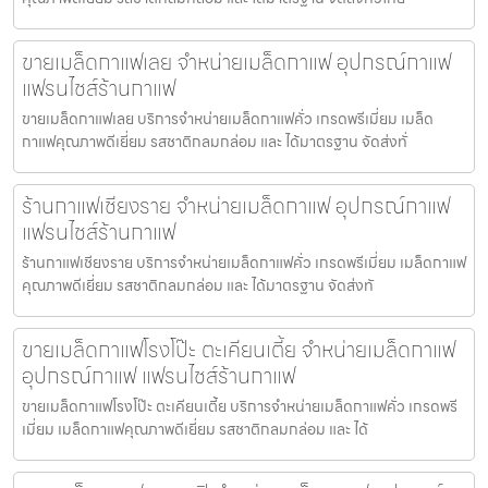
ขายเมล็ดกาแฟเลย จำหน่ายเมล็ดกาแฟ อุปกรณ์กาแฟ
แฟรนไชส์ร้านกาแฟ
ขายเมล็ดกาแฟเลย บริการจำหน่ายเมล็ดกาแฟคั่ว เกรดพรีเมี่ยม เมล็ด
กาแฟคุณภาพดีเยี่ยม รสชาติกลมกล่อม และ ได้มาตรฐาน จัดส่งทั่
ร้านกาแฟเชียงราย จำหน่ายเมล็ดกาแฟ อุปกรณ์กาแฟ
แฟรนไชส์ร้านกาแฟ
ร้านกาแฟเชียงราย บริการจำหน่ายเมล็ดกาแฟคั่ว เกรดพรีเมี่ยม เมล็ดกาแฟ
คุณภาพดีเยี่ยม รสชาติกลมกล่อม และ ได้มาตรฐาน จัดส่งทั
ขายเมล็ดกาแฟโรงโป๊ะ ตะเคียนเตี้ย จำหน่ายเมล็ดกาแฟ
อุปกรณ์กาแฟ แฟรนไชส์ร้านกาแฟ
ขายเมล็ดกาแฟโรงโป๊ะ ตะเคียนเตี้ย บริการจำหน่ายเมล็ดกาแฟคั่ว เกรดพรี
เมี่ยม เมล็ดกาแฟคุณภาพดีเยี่ยม รสชาติกลมกล่อม และ ได้