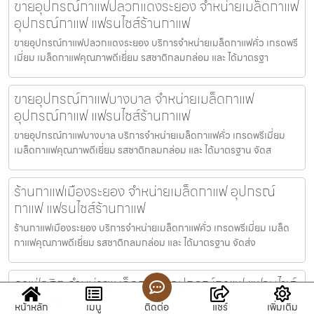
ขายอุปกรณ์กาแฟปลวกแดงระยอง จำหน่ายเมล็ดกาแฟ
อุปกรณ์กาแฟ แฟรนไชส์ร้านกาแฟ
ขายอุปกรณ์กาแฟปลวกแดงระยอง บริการจำหน่ายเมล็ดกาแฟคั่ว เกรดพรี
เมี่ยม เมล็ดกาแฟคุณภาพดีเยี่ยม รสชาติกลมกล่อม และ ได้มาตรฐา
ขายอุปกรณ์กาแฟบางบาล จำหน่ายเมล็ดกาแฟ
อุปกรณ์กาแฟ แฟรนไชส์ร้านกาแฟ
ขายอุปกรณ์กาแฟบางบาล บริการจำหน่ายเมล็ดกาแฟคั่ว เกรดพรีเมี่ยม
เมล็ดกาแฟคุณภาพดีเยี่ยม รสชาติกลมกล่อม และ ได้มาตรฐาน จัดส
ร้านกาแฟเมืองระยอง จำหน่ายเมล็ดกาแฟ อุปกรณ์
กาแฟ แฟรนไชส์ร้านกาแฟ
ร้านกาแฟเมืองระยอง บริการจำหน่ายเมล็ดกาแฟคั่ว เกรดพรีเมี่ยม เมล็ด
กาแฟคุณภาพดีเยี่ยม รสชาติกลมกล่อม และ ได้มาตรฐาน จัดส่ง
คาเฟ่ดุสิต จำหน่ายเมล็ดกาแฟ อุปกรณ์กาแฟ แฟรนไชส์
ร้านกาแฟ
หน้าหลัก
เมนู
ติดต่อ
แชร์
เพิ่มเติม