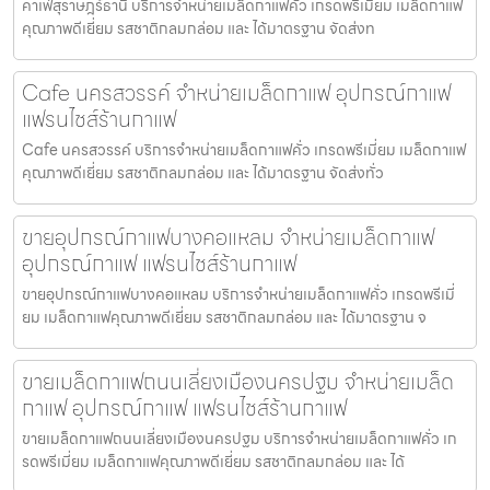
คาเฟ่สุราษฎร์ธานี บริการจำหน่ายเมล็ดกาแฟคั่ว เกรดพรีเมี่ยม เมล็ดกาแฟ
คุณภาพดีเยี่ยม รสชาติกลมกล่อม และ ได้มาตรฐาน จัดส่งท
Cafe นครสวรรค์ จำหน่ายเมล็ดกาแฟ อุปกรณ์กาแฟ
แฟรนไชส์ร้านกาแฟ
Cafe นครสวรรค์ บริการจำหน่ายเมล็ดกาแฟคั่ว เกรดพรีเมี่ยม เมล็ดกาแฟ
คุณภาพดีเยี่ยม รสชาติกลมกล่อม และ ได้มาตรฐาน จัดส่งทั่ว
ขายอุปกรณ์กาแฟบางคอแหลม จำหน่ายเมล็ดกาแฟ
อุปกรณ์กาแฟ แฟรนไชส์ร้านกาแฟ
ขายอุปกรณ์กาแฟบางคอแหลม บริการจำหน่ายเมล็ดกาแฟคั่ว เกรดพรีเมี่
ยม เมล็ดกาแฟคุณภาพดีเยี่ยม รสชาติกลมกล่อม และ ได้มาตรฐาน จ
ขายเมล็ดกาแฟถนนเลี่ยงเมืองนครปฐม จำหน่ายเมล็ด
กาแฟ อุปกรณ์กาแฟ แฟรนไชส์ร้านกาแฟ
ขายเมล็ดกาแฟถนนเลี่ยงเมืองนครปฐม บริการจำหน่ายเมล็ดกาแฟคั่ว เก
รดพรีเมี่ยม เมล็ดกาแฟคุณภาพดีเยี่ยม รสชาติกลมกล่อม และ ได้