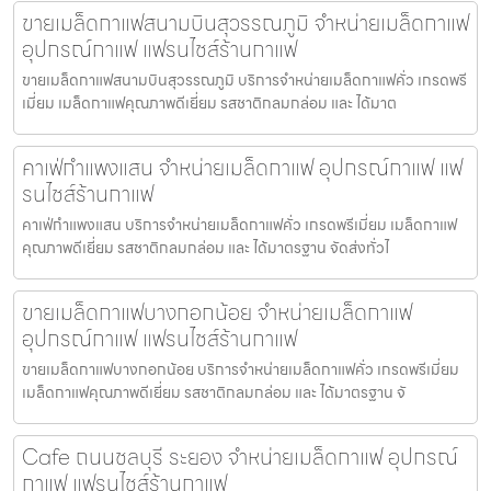
ขายเมล็ดกาแฟสนามบินสุวรรณภูมิ จำหน่ายเมล็ดกาแฟ
อุปกรณ์กาแฟ แฟรนไชส์ร้านกาแฟ
ขายเมล็ดกาแฟสนามบินสุวรรณภูมิ บริการจำหน่ายเมล็ดกาแฟคั่ว เกรดพรี
เมี่ยม เมล็ดกาแฟคุณภาพดีเยี่ยม รสชาติกลมกล่อม และ ได้มาต
คาเฟ่กำแพงแสน จำหน่ายเมล็ดกาแฟ อุปกรณ์กาแฟ แฟ
รนไชส์ร้านกาแฟ
คาเฟ่กำแพงแสน บริการจำหน่ายเมล็ดกาแฟคั่ว เกรดพรีเมี่ยม เมล็ดกาแฟ
คุณภาพดีเยี่ยม รสชาติกลมกล่อม และ ได้มาตรฐาน จัดส่งทั่วไ
ขายเมล็ดกาแฟบางกอกน้อย จำหน่ายเมล็ดกาแฟ
อุปกรณ์กาแฟ แฟรนไชส์ร้านกาแฟ
ขายเมล็ดกาแฟบางกอกน้อย บริการจำหน่ายเมล็ดกาแฟคั่ว เกรดพรีเมี่ยม
เมล็ดกาแฟคุณภาพดีเยี่ยม รสชาติกลมกล่อม และ ได้มาตรฐาน จั
Cafe ถนนชลบุรี ระยอง จำหน่ายเมล็ดกาแฟ อุปกรณ์
กาแฟ แฟรนไชส์ร้านกาแฟ