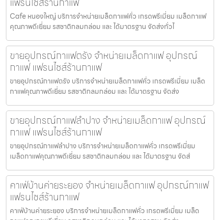
แฟรนไชส์ร้านกาแฟ
Cafe หนองใหญ่ บริการจำหน่ายเมล็ดกาแฟคั่ว เกรดพรีเมี่ยม เมล็ดกาแฟ
คุณภาพดีเยี่ยม รสชาติกลมกล่อม และ ได้มาตรฐาน จัดส่งทั่วไ
ขายอุปกรณ์กาแฟตรัง จำหน่ายเมล็ดกาแฟ อุปกรณ์
กาแฟ แฟรนไชส์ร้านกาแฟ
ขายอุปกรณ์กาแฟตรัง บริการจำหน่ายเมล็ดกาแฟคั่ว เกรดพรีเมี่ยม เมล็ด
กาแฟคุณภาพดีเยี่ยม รสชาติกลมกล่อม และ ได้มาตรฐาน จัดส่ง
ขายอุปกรณ์กาแฟลำปาง จำหน่ายเมล็ดกาแฟ อุปกรณ์
กาแฟ แฟรนไชส์ร้านกาแฟ
ขายอุปกรณ์กาแฟลำปาง บริการจำหน่ายเมล็ดกาแฟคั่ว เกรดพรีเมี่ยม
เมล็ดกาแฟคุณภาพดีเยี่ยม รสชาติกลมกล่อม และ ได้มาตรฐาน จัดส่
คาเฟ่บ้านค่ายระยอง จำหน่ายเมล็ดกาแฟ อุปกรณ์กาแฟ
แฟรนไชส์ร้านกาแฟ
คาเฟ่บ้านค่ายระยอง บริการจำหน่ายเมล็ดกาแฟคั่ว เกรดพรีเมี่ยม เมล็ด