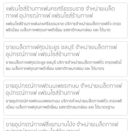
แฟรนไชส์ร้านกาแฟนครศรีธรรมราช จำหน่ายเมล็ด
กาแฟ อุปกรณ์กาแฟ แฟรนไชส์ร้านกาแฟ
แฟรนไชส์ร้านกาแฟนครศรีธรรมราช บริการจำหน่ายเมล็ดกาแฟคั่ว เกรด
พรีเมี่ยม เมล็ดกาแฟคุณภาพดีเยี่ยม รสชาติกลมกล่อม และ ได้มาต
ขายเมล็ดกาแฟศุขประยูร ชลบุรี จำหน่ายเมล็ดกาแฟ
อุปกรณ์กาแฟ แฟรนไชส์ร้านกาแฟ
ขายเมล็ดกาแฟศุขประยูร ชลบุรี บริการจำหน่ายเมล็ดกาแฟคั่ว เกรดพรีเมี่
ยม เมล็ดกาแฟคุณภาพดีเยี่ยม รสชาติกลมกล่อม และ ได้มาตร
ขายอุปกรณ์กาแฟถนนเพชรเกษม จำหน่ายเมล็ดกาแฟ
อุปกรณ์กาแฟ แฟรนไชส์ร้านกาแฟ
ขายอุปกรณ์กาแฟถนนเพชรเกษม บริการจำหน่ายเมล็ดกาแฟคั่ว เกรดพรี
เมี่ยม เมล็ดกาแฟคุณภาพดีเยี่ยม รสชาติกลมกล่อม และ ได้มาตรฐาน
ขายอุปกรณ์กาแฟสี่แยกมาบโป่ง จำหน่ายเมล็ดกาแฟ