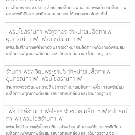
คาเฟ่คลองหลวง บริการจำหน่ายเมล็ดกาแฟคั่ว เกรดพรีเมี่ยม เมล็ดกาแฟ
คุณภาพดีเยี่ยม รสชาติกลมกล่อม และ ได้มาตรฐาน จัดส่งทั่วไ
แฟรนไชส์ร้านกาแฟอ่างทอง จำหน่ายเมล็ดกาแฟ
อุปกรณ์กาแฟ แฟรนไชส์ร้านกาแฟ
แฟรนไชส์ร้านกาแฟอ่างทอง บริการจำหน่ายเมล็ดกาแฟคั่ว เกรดพรีเมี่ยม
เมล็ดกาแฟคุณภาพดีเยี่ยม รสชาติกลมกล่อม และ ได้มาตรฐาน จ
ร้านกาแฟวงเวียนพระราม5 จำหน่ายเมล็ดกาแฟ
อุปกรณ์กาแฟ แฟรนไชส์ร้านกาแฟ
ร้านกาแฟวงเวียนพระราม5 บริการจำหน่ายเมล็ดกาแฟคั่ว เกรดพรีเมี่ยม
เมล็ดกาแฟคุณภาพดีเยี่ยม รสชาติกลมกล่อม และ ได้มาตรฐาน จั
แฟรนไชส์ร้านกาแฟยโสธร จำหน่ายเมล็ดกาแฟ อุปกรณ์
กาแฟ แฟรนไชส์ร้านกาแฟ
แฟรนไชส์ร้านกาแฟยโสธร บริการจำหน่ายเมล็ดกาแฟคั่ว เกรดพรีเมี่ยม
เมล็ดกาแฟคุณภาพดีเยี่ยม รสชาติกลมกล่อม และ ได้มาตรฐาน จัด