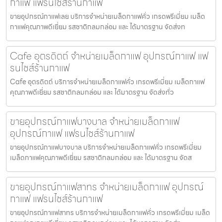
กาแฟ แฟรนไชส์ร้านกาแฟ
ขายอุปกรณ์กาแฟเลย บริการจำหน่ายเมล็ดกาแฟคั่ว เกรดพรีเมี่ยม เมล็ด
กาแฟคุณภาพดีเยี่ยม รสชาติกลมกล่อม และ ได้มาตรฐาน จัดส่งท
Cafe อุตรดิตถ์ จำหน่ายเมล็ดกาแฟ อุปกรณ์กาแฟ แฟ
รนไชส์ร้านกาแฟ
Cafe อุตรดิตถ์ บริการจำหน่ายเมล็ดกาแฟคั่ว เกรดพรีเมี่ยม เมล็ดกาแฟ
คุณภาพดีเยี่ยม รสชาติกลมกล่อม และ ได้มาตรฐาน จัดส่งทั่ว
ขายอุปกรณ์กาแฟบางบาล จำหน่ายเมล็ดกาแฟ
อุปกรณ์กาแฟ แฟรนไชส์ร้านกาแฟ
ขายอุปกรณ์กาแฟบางบาล บริการจำหน่ายเมล็ดกาแฟคั่ว เกรดพรีเมี่ยม
เมล็ดกาแฟคุณภาพดีเยี่ยม รสชาติกลมกล่อม และ ได้มาตรฐาน จัดส
ขายอุปกรณ์กาแฟสาทร จำหน่ายเมล็ดกาแฟ อุปกรณ์
กาแฟ แฟรนไชส์ร้านกาแฟ
ขายอุปกรณ์กาแฟสาทร บริการจำหน่ายเมล็ดกาแฟคั่ว เกรดพรีเมี่ยม เมล็ด