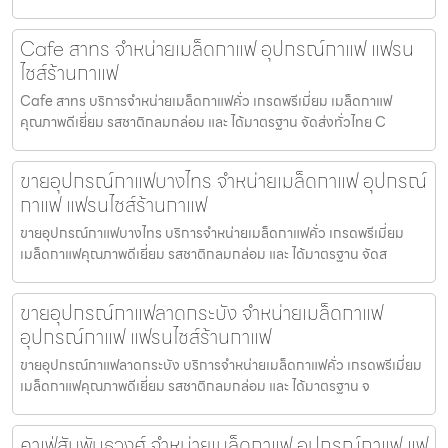
Cafe สาทร จำหน่ายเมล็ดกาแฟ อุปกรณ์กาแฟ แฟรน
ไชส์ร้านกาแฟ
Cafe สาทร บริการจำหน่ายเมล็ดกาแฟคั่ว เกรดพรีเมี่ยม เมล็ดกาแฟ
คุณภาพดีเยี่ยม รสชาติกลมกล่อม และ ได้มาตรฐาน จัดส่งทั่วไทย C
ขายอุปกรณ์กาแฟบางไทร จำหน่ายเมล็ดกาแฟ อุปกรณ์
กาแฟ แฟรนไชส์ร้านกาแฟ
ขายอุปกรณ์กาแฟบางไทร บริการจำหน่ายเมล็ดกาแฟคั่ว เกรดพรีเมี่ยม
เมล็ดกาแฟคุณภาพดีเยี่ยม รสชาติกลมกล่อม และ ได้มาตรฐาน จัดส
ขายอุปกรณ์กาแฟลาดกระบัง จำหน่ายเมล็ดกาแฟ
อุปกรณ์กาแฟ แฟรนไชส์ร้านกาแฟ
ขายอุปกรณ์กาแฟลาดกระบัง บริการจำหน่ายเมล็ดกาแฟคั่ว เกรดพรีเมี่ยม
เมล็ดกาแฟคุณภาพดีเยี่ยม รสชาติกลมกล่อม และ ได้มาตรฐาน จ
คาเฟ่สัมพันธวงศ์ จำหน่ายเมล็ดกาแฟ อุปกรณ์กาแฟ แฟ