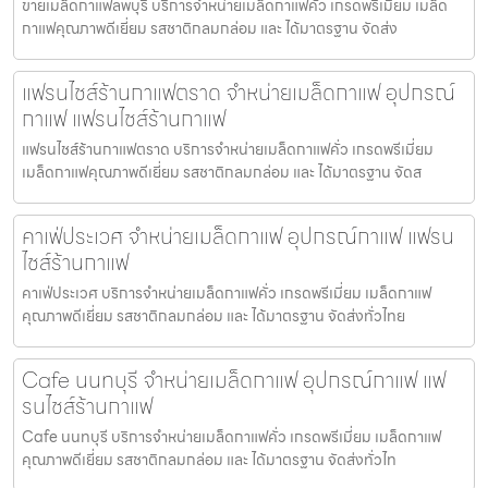
ขายเมล็ดกาแฟลพบุรี บริการจำหน่ายเมล็ดกาแฟคั่ว เกรดพรีเมี่ยม เมล็ด
กาแฟคุณภาพดีเยี่ยม รสชาติกลมกล่อม และ ได้มาตรฐาน จัดส่ง
แฟรนไชส์ร้านกาแฟตราด จำหน่ายเมล็ดกาแฟ อุปกรณ์
กาแฟ แฟรนไชส์ร้านกาแฟ
แฟรนไชส์ร้านกาแฟตราด บริการจำหน่ายเมล็ดกาแฟคั่ว เกรดพรีเมี่ยม
เมล็ดกาแฟคุณภาพดีเยี่ยม รสชาติกลมกล่อม และ ได้มาตรฐาน จัดส
คาเฟ่ประเวศ จำหน่ายเมล็ดกาแฟ อุปกรณ์กาแฟ แฟรน
ไชส์ร้านกาแฟ
คาเฟ่ประเวศ บริการจำหน่ายเมล็ดกาแฟคั่ว เกรดพรีเมี่ยม เมล็ดกาแฟ
คุณภาพดีเยี่ยม รสชาติกลมกล่อม และ ได้มาตรฐาน จัดส่งทั่วไทย
Cafe นนทบุรี จำหน่ายเมล็ดกาแฟ อุปกรณ์กาแฟ แฟ
รนไชส์ร้านกาแฟ
Cafe นนทบุรี บริการจำหน่ายเมล็ดกาแฟคั่ว เกรดพรีเมี่ยม เมล็ดกาแฟ
คุณภาพดีเยี่ยม รสชาติกลมกล่อม และ ได้มาตรฐาน จัดส่งทั่วไท