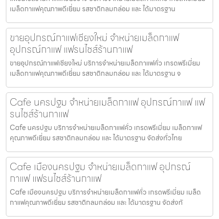
เมล็ดกาแฟคุณภาพดีเยี่ยม รสชาติกลมกล่อม และ ได้มาตรฐาน
ขายอุปกรณ์กาแฟเชียงใหม่ จำหน่ายเมล็ดกาแฟ
อุปกรณ์กาแฟ แฟรนไชส์ร้านกาแฟ
ขายอุปกรณ์กาแฟเชียงใหม่ บริการจำหน่ายเมล็ดกาแฟคั่ว เกรดพรีเมี่ยม
เมล็ดกาแฟคุณภาพดีเยี่ยม รสชาติกลมกล่อม และ ได้มาตรฐาน จ
Cafe นครปฐม จำหน่ายเมล็ดกาแฟ อุปกรณ์กาแฟ แฟ
รนไชส์ร้านกาแฟ
Cafe นครปฐม บริการจำหน่ายเมล็ดกาแฟคั่ว เกรดพรีเมี่ยม เมล็ดกาแฟ
คุณภาพดีเยี่ยม รสชาติกลมกล่อม และ ได้มาตรฐาน จัดส่งทั่วไทย
Cafe เมืองนครปฐม จำหน่ายเมล็ดกาแฟ อุปกรณ์
กาแฟ แฟรนไชส์ร้านกาแฟ
Cafe เมืองนครปฐม บริการจำหน่ายเมล็ดกาแฟคั่ว เกรดพรีเมี่ยม เมล็ด
กาแฟคุณภาพดีเยี่ยม รสชาติกลมกล่อม และ ได้มาตรฐาน จัดส่งทั