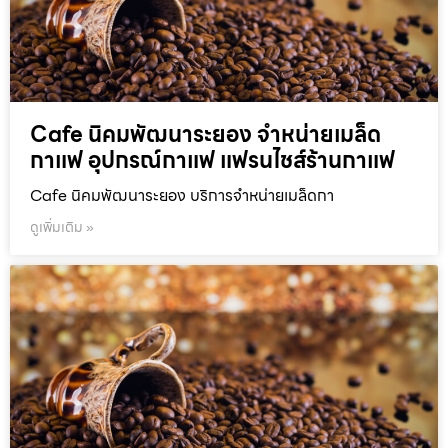
Cafe นิคมพัฒนาระยอง จำหน่ายเมล็ด
กาแฟ อุปกรณ์กาแฟ แฟรนไชส์ร้านกาแฟ
Cafe นิคมพัฒนาระยอง บริการจำหน่ายเมล็ดกา
ดูเพิ่มเติม »