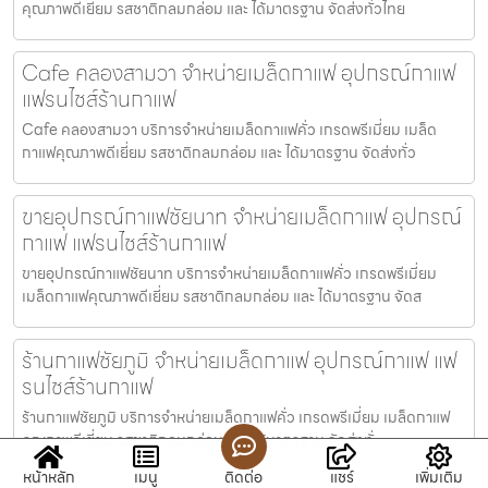
คุณภาพดีเยี่ยม รสชาติกลมกล่อม และ ได้มาตรฐาน จัดส่งทั่วไทย
Cafe คลองสามวา จำหน่ายเมล็ดกาแฟ อุปกรณ์กาแฟ
แฟรนไชส์ร้านกาแฟ
Cafe คลองสามวา บริการจำหน่ายเมล็ดกาแฟคั่ว เกรดพรีเมี่ยม เมล็ด
กาแฟคุณภาพดีเยี่ยม รสชาติกลมกล่อม และ ได้มาตรฐาน จัดส่งทั่ว
ขายอุปกรณ์กาแฟชัยนาท จำหน่ายเมล็ดกาแฟ อุปกรณ์
กาแฟ แฟรนไชส์ร้านกาแฟ
ขายอุปกรณ์กาแฟชัยนาท บริการจำหน่ายเมล็ดกาแฟคั่ว เกรดพรีเมี่ยม
เมล็ดกาแฟคุณภาพดีเยี่ยม รสชาติกลมกล่อม และ ได้มาตรฐาน จัดส
ร้านกาแฟชัยภูมิ จำหน่ายเมล็ดกาแฟ อุปกรณ์กาแฟ แฟ
รนไชส์ร้านกาแฟ
ร้านกาแฟชัยภูมิ บริการจำหน่ายเมล็ดกาแฟคั่ว เกรดพรีเมี่ยม เมล็ดกาแฟ
คุณภาพดีเยี่ยม รสชาติกลมกล่อม และ ได้มาตรฐาน จัดส่งทั่
หน้าหลัก
เมนู
ติดต่อ
แชร์
เพิ่มเติม