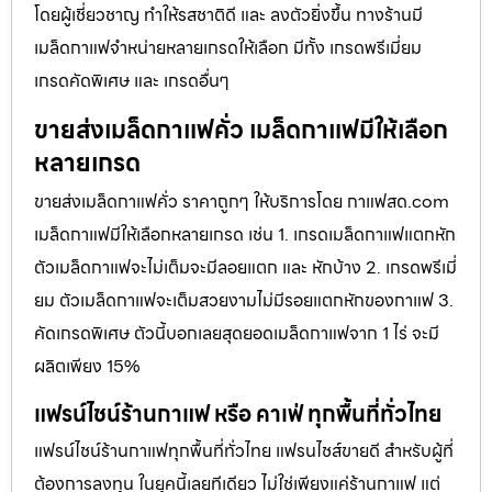
โดยผู้เชี่ยวชาญ ทำให้รสชาติดี และ ลงตัวยิ่งขึ้น ทางร้านมี
เมล็ดกาแฟจำหน่ายหลายเกรดให้เลือก มีทั้ง เกรดพรีเมี่ยม
เกรดคัดพิเศษ และ เกรดอื่นๆ
ขายส่งเมล็ดกาแฟคั่ว เมล็ดกาแฟมีให้เลือก
หลายเกรด
ขายส่งเมล็ดกาแฟคั่ว ราคาถูกๆ ให้บริการโดย กาแฟสด.com
เมล็ดกาแฟมีให้เลือกหลายเกรด เช่น 1. เกรดเมล็ดกาแฟแตกหัก
ตัวเมล็ดกาแฟจะไม่เต็มจะมีลอยแตก และ หักบ้าง 2. เกรดพรีเมี่
ยม ตัวเมล็ดกาแฟจะเต็มสวยงามไม่มีรอยแตกหักของกาแฟ 3.
คัดเกรดพิเศษ ตัวนี้บอกเลยสุดยอดเมล็ดกาแฟจาก 1 ไร่ จะมี
ผลิตเพียง 15%
แฟรน์ไชน์ร้านกาแฟ หรือ คาเฟ่ ทุกพื้นที่ทั่วไทย
แฟรน์ไชน์ร้านกาแฟทุกพื้นที่ทั่วไทย แฟรนไชส์ขายดี สำหรับผู้ที่
ต้องการลงทุน ในยุคนี้เลยทีเดียว ไม่ใช่เพียงแค่ร้านกาแฟ แต่