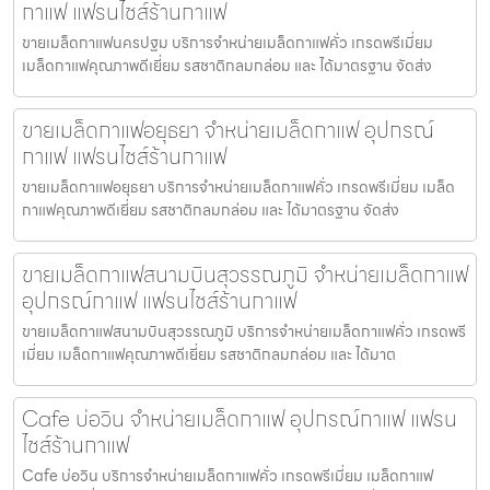
กาแฟ แฟรนไชส์ร้านกาแฟ
ขายเมล็ดกาแฟนครปฐม บริการจำหน่ายเมล็ดกาแฟคั่ว เกรดพรีเมี่ยม
เมล็ดกาแฟคุณภาพดีเยี่ยม รสชาติกลมกล่อม และ ได้มาตรฐาน จัดส่ง
ขายเมล็ดกาแฟอยุธยา จำหน่ายเมล็ดกาแฟ อุปกรณ์
กาแฟ แฟรนไชส์ร้านกาแฟ
ขายเมล็ดกาแฟอยุธยา บริการจำหน่ายเมล็ดกาแฟคั่ว เกรดพรีเมี่ยม เมล็ด
กาแฟคุณภาพดีเยี่ยม รสชาติกลมกล่อม และ ได้มาตรฐาน จัดส่ง
ขายเมล็ดกาแฟสนามบินสุวรรณภูมิ จำหน่ายเมล็ดกาแฟ
อุปกรณ์กาแฟ แฟรนไชส์ร้านกาแฟ
ขายเมล็ดกาแฟสนามบินสุวรรณภูมิ บริการจำหน่ายเมล็ดกาแฟคั่ว เกรดพรี
เมี่ยม เมล็ดกาแฟคุณภาพดีเยี่ยม รสชาติกลมกล่อม และ ได้มาต
Cafe บ่อวิน จำหน่ายเมล็ดกาแฟ อุปกรณ์กาแฟ แฟรน
ไชส์ร้านกาแฟ
Cafe บ่อวิน บริการจำหน่ายเมล็ดกาแฟคั่ว เกรดพรีเมี่ยม เมล็ดกาแฟ