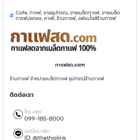
Cafe
กาแฟ
ขายอุปกรณ
ขายเมล็ดกาแฟ
ขายเมล็ด
,
,
,
,
กาแฟบ่อทอง
คาเฟ่
ร้านกาแฟ
แฟรนไชส์ร้านกาแฟ
,
,
,
กาแฟสด.com
ร้านกาแฟ จำหน่ายเมล็ดกาแฟ อุปกรณ์ร้านกาแฟ
ติดต่อเรา
โทร คลิก
099-185-8000
แอดไลน์ คลิก
ID: @thethailink