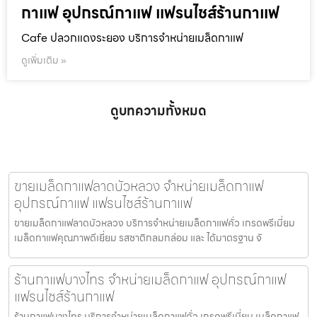
กาแฟ อุปกรณ์กาแฟ แฟรนไชส์ร้านกาแฟ
Cafe ปลวกแดงระยอง บริการจำหน่ายเมล็ดกาแฟ
ดูเพิ่มเติม »
ดูบทความทั้งหมด
ขายเมล็ดกาแฟลาดบัวหลวง จำหน่ายเมล็ดกาแฟ
อุปกรณ์กาแฟ แฟรนไชส์ร้านกาแฟ
ขายเมล็ดกาแฟลาดบัวหลวง บริการจำหน่ายเมล็ดกาแฟคั่ว เกรดพรีเมี่ยม
เมล็ดกาแฟคุณภาพดีเยี่ยม รสชาติกลมกล่อม และ ได้มาตรฐาน จั
ร้านกาแฟบางไทร จำหน่ายเมล็ดกาแฟ อุปกรณ์กาแฟ
แฟรนไชส์ร้านกาแฟ
ร้านกาแฟบางไทร บริการจำหน่ายเมล็ดกาแฟคั่ว เกรดพรีเมี่ยม เมล็ดกาแฟ