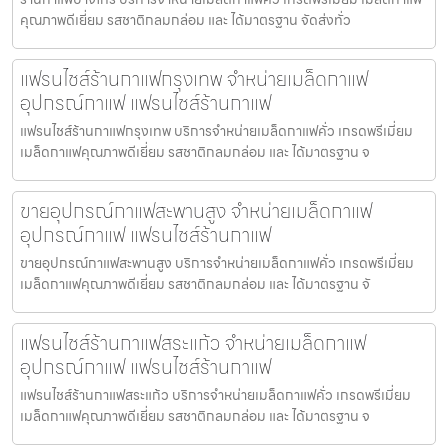
คุณภาพดีเยี่ยม รสชาติกลมกล่อม และ ได้มาตรฐาน จัดส่งทั่ว
แฟรนไชส์ร้านกาแฟกรุงเทพ จำหน่ายเมล็ดกาแฟ
อุปกรณ์กาแฟ แฟรนไชส์ร้านกาแฟ
แฟรนไชส์ร้านกาแฟกรุงเทพ บริการจำหน่ายเมล็ดกาแฟคั่ว เกรดพรีเมี่ยม
เมล็ดกาแฟคุณภาพดีเยี่ยม รสชาติกลมกล่อม และ ได้มาตรฐาน จ
ขายอุปกรณ์กาแฟสะพานสูง จำหน่ายเมล็ดกาแฟ
อุปกรณ์กาแฟ แฟรนไชส์ร้านกาแฟ
ขายอุปกรณ์กาแฟสะพานสูง บริการจำหน่ายเมล็ดกาแฟคั่ว เกรดพรีเมี่ยม
เมล็ดกาแฟคุณภาพดีเยี่ยม รสชาติกลมกล่อม และ ได้มาตรฐาน จั
แฟรนไชส์ร้านกาแฟสระแก้ว จำหน่ายเมล็ดกาแฟ
อุปกรณ์กาแฟ แฟรนไชส์ร้านกาแฟ
แฟรนไชส์ร้านกาแฟสระแก้ว บริการจำหน่ายเมล็ดกาแฟคั่ว เกรดพรีเมี่ยม
เมล็ดกาแฟคุณภาพดีเยี่ยม รสชาติกลมกล่อม และ ได้มาตรฐาน จ