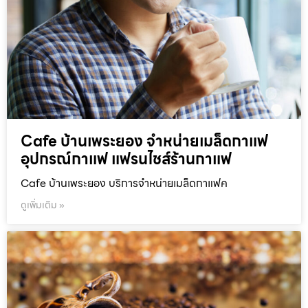
Cafe บ้านเพระยอง จำหน่ายเมล็ดกาแฟ
อุปกรณ์กาแฟ แฟรนไชส์ร้านกาแฟ
Cafe บ้านเพระยอง บริการจำหน่ายเมล็ดกาแฟค
ดูเพิ่มเติม »