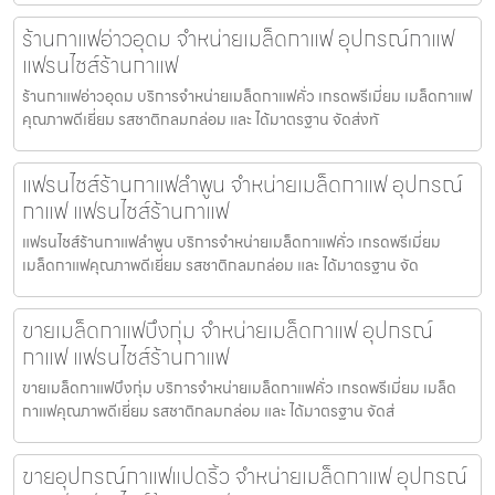
ร้านกาแฟอ่าวอุดม จำหน่ายเมล็ดกาแฟ อุปกรณ์กาแฟ
แฟรนไชส์ร้านกาแฟ
ร้านกาแฟอ่าวอุดม บริการจำหน่ายเมล็ดกาแฟคั่ว เกรดพรีเมี่ยม เมล็ดกาแฟ
คุณภาพดีเยี่ยม รสชาติกลมกล่อม และ ได้มาตรฐาน จัดส่งทั
แฟรนไชส์ร้านกาแฟลำพูน จำหน่ายเมล็ดกาแฟ อุปกรณ์
กาแฟ แฟรนไชส์ร้านกาแฟ
แฟรนไชส์ร้านกาแฟลำพูน บริการจำหน่ายเมล็ดกาแฟคั่ว เกรดพรีเมี่ยม
เมล็ดกาแฟคุณภาพดีเยี่ยม รสชาติกลมกล่อม และ ได้มาตรฐาน จัด
ขายเมล็ดกาแฟบึงกุ่ม จำหน่ายเมล็ดกาแฟ อุปกรณ์
กาแฟ แฟรนไชส์ร้านกาแฟ
ขายเมล็ดกาแฟบึงกุ่ม บริการจำหน่ายเมล็ดกาแฟคั่ว เกรดพรีเมี่ยม เมล็ด
กาแฟคุณภาพดีเยี่ยม รสชาติกลมกล่อม และ ได้มาตรฐาน จัดส่
ขายอุปกรณ์กาแฟแปดริ้ว จำหน่ายเมล็ดกาแฟ อุปกรณ์