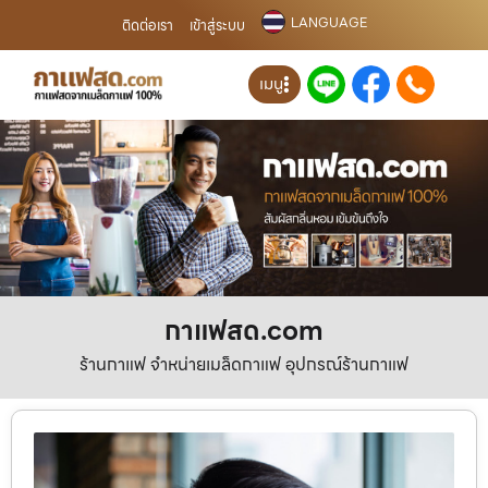
LANGUAGE
ติดต่อเรา
เข้าสู่ระบบ
เมนู
กาแฟสด.com
ร้านกาแฟ จำหน่ายเมล็ดกาแฟ อุปกรณ์ร้านกาแฟ