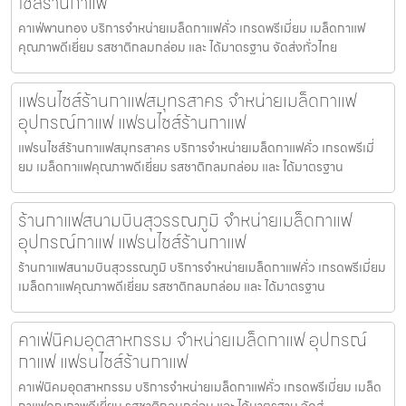
ไชส์ร้านกาแฟ
คาเฟ่พานทอง บริการจำหน่ายเมล็ดกาแฟคั่ว เกรดพรีเมี่ยม เมล็ดกาแฟ
คุณภาพดีเยี่ยม รสชาติกลมกล่อม และ ได้มาตรฐาน จัดส่งทั่วไทย
แฟรนไชส์ร้านกาแฟสมุทรสาคร จำหน่ายเมล็ดกาแฟ
อุปกรณ์กาแฟ แฟรนไชส์ร้านกาแฟ
แฟรนไชส์ร้านกาแฟสมุทรสาคร บริการจำหน่ายเมล็ดกาแฟคั่ว เกรดพรีเมี่
ยม เมล็ดกาแฟคุณภาพดีเยี่ยม รสชาติกลมกล่อม และ ได้มาตรฐาน
ร้านกาแฟสนามบินสุวรรณภูมิ จำหน่ายเมล็ดกาแฟ
อุปกรณ์กาแฟ แฟรนไชส์ร้านกาแฟ
ร้านกาแฟสนามบินสุวรรณภูมิ บริการจำหน่ายเมล็ดกาแฟคั่ว เกรดพรีเมี่ยม
เมล็ดกาแฟคุณภาพดีเยี่ยม รสชาติกลมกล่อม และ ได้มาตรฐาน
คาเฟ่นิคมอุตสาหกรรม จำหน่ายเมล็ดกาแฟ อุปกรณ์
กาแฟ แฟรนไชส์ร้านกาแฟ
คาเฟ่นิคมอุตสาหกรรม บริการจำหน่ายเมล็ดกาแฟคั่ว เกรดพรีเมี่ยม เมล็ด
กาแฟคุณภาพดีเยี่ยม รสชาติกลมกล่อม และ ได้มาตรฐาน จัดส่