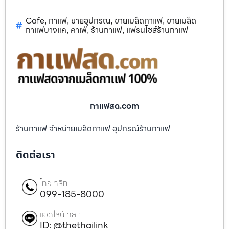
Cafe
กาแฟ
ขายอุปกรณ
ขายเมล็ดกาแฟ
ขายเมล็ด
,
,
,
,
กาแฟบางแค
คาเฟ่
ร้านกาแฟ
แฟรนไชส์ร้านกาแฟ
,
,
,
กาแฟสด.com
ร้านกาแฟ จำหน่ายเมล็ดกาแฟ อุปกรณ์ร้านกาแฟ
ติดต่อเรา
โทร คลิก
099-185-8000
แอดไลน์ คลิก
ID: @thethailink