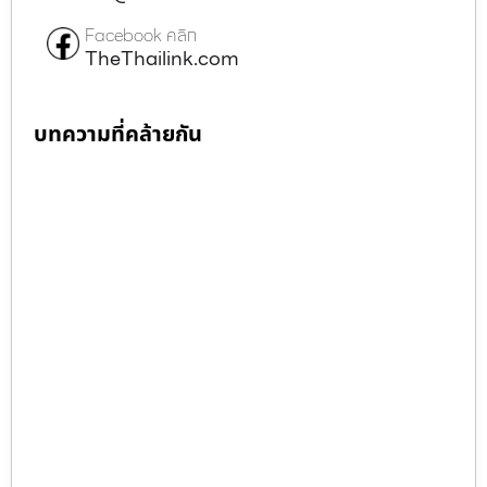
Facebook คลิก
TheThailink.com
บทความที่คล้ายกัน