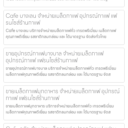
Cafe บางเลน จำหน่ายเมล็ดกาแฟ อุปกรณ์กาแฟ แฟ
รนไชส์ร้านกาแฟ
Cafe บางเลน บริการจำหน่ายเมล็ดกาแฟคั่ว เกรดพรีเมี่ยม เมล็ดกาแฟ
คุณภาพดีเยี่ยม รสชาติกลมกล่อม และ ได้มาตรฐาน จัดส่งทั่วไทย
ขายอุปกรณ์กาแฟบางบาล จำหน่ายเมล็ดกาแฟ
อุปกรณ์กาแฟ แฟรนไชส์ร้านกาแฟ
ขายอุปกรณ์กาแฟบางบาล บริการจำหน่ายเมล็ดกาแฟคั่ว เกรดพรีเมี่ยม
เมล็ดกาแฟคุณภาพดีเยี่ยม รสชาติกลมกล่อม และ ได้มาตรฐาน จัดส
ขายเมล็ดกาแฟมุกดาหาร จำหน่ายเมล็ดกาแฟ อุปกรณ์
กาแฟ แฟรนไชส์ร้านกาแฟ
ขายเมล็ดกาแฟมุกดาหาร บริการจำหน่ายเมล็ดกาแฟคั่ว เกรดพรีเมี่ยม
เมล็ดกาแฟคุณภาพดีเยี่ยม รสชาติกลมกล่อม และ ได้มาตรฐาน จัดส