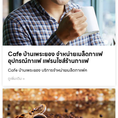
Cafe บ้านเพระยอง จำหน่ายเมล็ดกาแฟ
อุปกรณ์กาแฟ แฟรนไชส์ร้านกาแฟ
Cafe บ้านเพระยอง บริการจำหน่ายเมล็ดกาแฟค
ดูเพิ่มเติม »