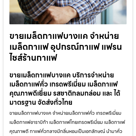
ขายเมล็ดกาแฟบางแค จำหน่าย
เมล็ดกาแฟ อุปกรณ์กาแฟ แฟรน
ไชส์ร้านกาแฟ
ขายเมล็ดกาแฟบางแค บริการจำหน่าย
เมล็ดกาแฟคั่ว เกรดพรีเมี่ยม เมล็ดกาแฟ
คุณภาพดีเยี่ยม รสชาติกลมกล่อม และ ได้
มาตรฐาน จัดส่งทั่วไทย
ขายเมล็ดกาแฟบางแค จำหน่ายเมล็ดกาแฟคั่ว เกรดพรีเมี่ยม
เมล็ดกาแฟอาราบิก้า เมล็ดกาแฟไทยเกรดพรีเมี่ยม เมล็ดกาแฟ
คุณภาพดี กาแฟคั่วกลางมีกลิ่นหอมเป็นเอกลักษณ์ นำมาคั่ว