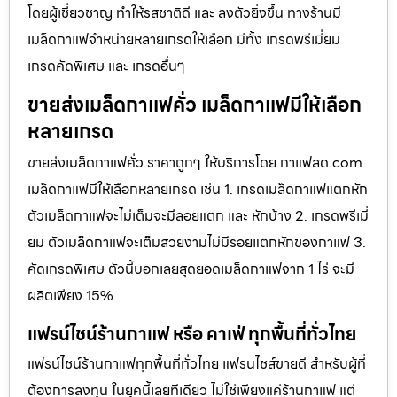
โดยผู้เชี่ยวชาญ ทำให้รสชาติดี และ ลงตัวยิ่งขึ้น ทางร้านมี
เมล็ดกาแฟจำหน่ายหลายเกรดให้เลือก มีทั้ง เกรดพรีเมี่ยม
เกรดคัดพิเศษ และ เกรดอื่นๆ
ขายส่งเมล็ดกาแฟคั่ว เมล็ดกาแฟมีให้เลือก
หลายเกรด
ขายส่งเมล็ดกาแฟคั่ว ราคาถูกๆ ให้บริการโดย กาแฟสด.com
เมล็ดกาแฟมีให้เลือกหลายเกรด เช่น 1. เกรดเมล็ดกาแฟแตกหัก
ตัวเมล็ดกาแฟจะไม่เต็มจะมีลอยแตก และ หักบ้าง 2. เกรดพรีเมี่
ยม ตัวเมล็ดกาแฟจะเต็มสวยงามไม่มีรอยแตกหักของกาแฟ 3.
คัดเกรดพิเศษ ตัวนี้บอกเลยสุดยอดเมล็ดกาแฟจาก 1 ไร่ จะมี
ผลิตเพียง 15%
แฟรน์ไชน์ร้านกาแฟ หรือ คาเฟ่ ทุกพื้นที่ทั่วไทย
แฟรน์ไชน์ร้านกาแฟทุกพื้นที่ทั่วไทย แฟรนไชส์ขายดี สำหรับผู้ที่
ต้องการลงทุน ในยุคนี้เลยทีเดียว ไม่ใช่เพียงแค่ร้านกาแฟ แต่