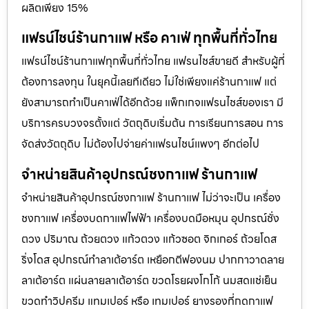
ผลิตเพียง 15%
แฟรน์ไชน์ร้านกาแฟ หรือ คาเฟ่ ทุกพื้นที่ทั่วไทย
แฟรน์ไชน์ร้านกาแฟทุกพื้นที่ทั่วไทย แฟรนไชส์ขายดี สำหรับผู้ที่
ต้องการลงทุน ในยุคนี้เลยทีเดียว ไม่ใช่เพียงแค่ร้านกาแฟ แต่
ยังสามารถทำเป็นคาเฟ่ได้อีกด้วย แพ็กเกจแฟรนไชส์ของเรา มี
บริการครบวงจรตั้งแต่ วัตถุดิบเริ่มต้น การเรียนการสอน การ
จัดส่งวัตถุดิบ ไม่ต้องไปจ่ายค่าเเฟรนไชน์แพงๆ อีกต่อไป
จำหน่ายสินค้าอุปกรณ์ชงกาแฟ ร้านกาแฟ
จำหน่ายสินค้าอุปกรณ์ชงกาแฟ ร้านกาแฟ ไม่ว่าจะเป็น เครื่อง
ชงกาแฟ เครื่องบดกาแฟไฟฟ้า เครื่องบดมือหมุน อุปกรณ์ชั่ง
ตวง ปริมาณ ถ้วยตวง แก้วตวง แก้วซอต จิกเกอร์ ถ้วยโดส
ริ่งโดส อุปกรณ์ทำลาเต้อาร์ต เหยือกตีฟองนม ปากกาวาดลาย
ลาเต้อาร์ต แผ่นลายลาเต้อาร์ต ขวดโรยผงโกโก้ นมสดแช่เย็น
ขวดทำวิปครีม แทมเปอร์ หรือ เทมเปอร์ ยางรองที่กดกาแฟ