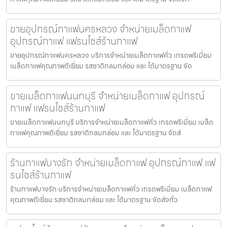
ขายอุปกรณ์กาแฟนครหลวง จำหน่ายเมล็ดกาแฟ
อุปกรณ์กาแฟ แฟรนไชส์ร้านกาแฟ
ขายอุปกรณ์กาแฟนครหลวง บริการจำหน่ายเมล็ดกาแฟคั่ว เกรดพรีเมี่ยม
เมล็ดกาแฟคุณภาพดีเยี่ยม รสชาติกลมกล่อม และ ได้มาตรฐาน จัด
ขายเมล็ดกาแฟนนทบุรี จำหน่ายเมล็ดกาแฟ อุปกรณ์
กาแฟ แฟรนไชส์ร้านกาแฟ
ขายเมล็ดกาแฟนนทบุรี บริการจำหน่ายเมล็ดกาแฟคั่ว เกรดพรีเมี่ยม เมล็ด
กาแฟคุณภาพดีเยี่ยม รสชาติกลมกล่อม และ ได้มาตรฐาน จัดส่
ร้านกาแฟบางรัก จำหน่ายเมล็ดกาแฟ อุปกรณ์กาแฟ แฟ
รนไชส์ร้านกาแฟ
ร้านกาแฟบางรัก บริการจำหน่ายเมล็ดกาแฟคั่ว เกรดพรีเมี่ยม เมล็ดกาแฟ
คุณภาพดีเยี่ยม รสชาติกลมกล่อม และ ได้มาตรฐาน จัดส่งทั่ว