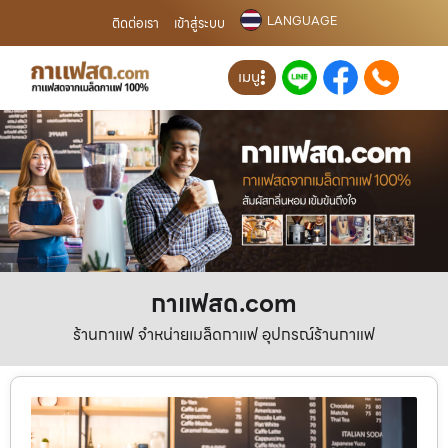
LANGUAGE
ติดต่อเรา
เข้าสู่ระบบ
เมนู
กาแฟสด.com
ร้านกาแฟ จำหน่ายเมล็ดกาแฟ อุปกรณ์ร้านกาแฟ