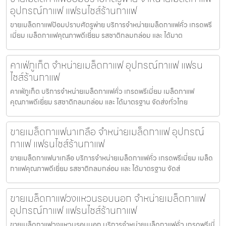
อุปกรณ์กาแฟ แฟรนไชส์ร้านกาแฟ
ขายเมล็ดกาแฟป้อมปราบศัตรูพ่าย บริการจำหน่ายเมล็ดกาแฟคั่ว เกรดพรี
เมี่ยม เมล็ดกาแฟคุณภาพดีเยี่ยม รสชาติกลมกล่อม และ ได้มาต
คาเฟ่ภูเก็ต จำหน่ายเมล็ดกาแฟ อุปกรณ์กาแฟ แฟรน
ไชส์ร้านกาแฟ
คาเฟ่ภูเก็ต บริการจำหน่ายเมล็ดกาแฟคั่ว เกรดพรีเมี่ยม เมล็ดกาแฟ
คุณภาพดีเยี่ยม รสชาติกลมกล่อม และ ได้มาตรฐาน จัดส่งทั่วไทย
ขายเมล็ดกาแฟนาเกลือ จำหน่ายเมล็ดกาแฟ อุปกรณ์
กาแฟ แฟรนไชส์ร้านกาแฟ
ขายเมล็ดกาแฟนาเกลือ บริการจำหน่ายเมล็ดกาแฟคั่ว เกรดพรีเมี่ยม เมล็ด
กาแฟคุณภาพดีเยี่ยม รสชาติกลมกล่อม และ ได้มาตรฐาน จัดส่
ขายเมล็ดกาแฟวงแหวนรอบนอก จำหน่ายเมล็ดกาแฟ
อุปกรณ์กาแฟ แฟรนไชส์ร้านกาแฟ
ขายเมล็ดกาแฟวงแหวนรอบนอก บริการจำหน่ายเมล็ดกาแฟคั่ว เกรดพรีเมี่