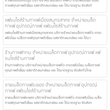
คาเฟ่เมืองนครปฐม บริการจำหน่ายเมล็ดกาแฟคั่ว เกรดพรีเมี่ยม เมล็ด
กาแฟคุณภาพดีเยี่ยม รสชาติกลมกล่อม และ ได้มาตรฐาน จัดส่งทั
แฟรนไชส์ร้านกาแฟเมืองสมุทรสาคร จำหน่ายเมล็ด
กาแฟ อุปกรณ์กาแฟ แฟรนไชส์ร้านกาแฟ
แฟรนไชส์ร้านกาแฟเมืองสมุทรสาคร บริการจำหน่ายเมล็ดกาแฟคั่ว เกรด
พรีเมี่ยม เมล็ดกาแฟคุณภาพดีเยี่ยม รสชาติกลมกล่อม และ ได้มา
ร้านกาแฟกทม จำหน่ายเมล็ดกาแฟ อุปกรณ์กาแฟ แฟ
รนไชส์ร้านกาแฟ
ร้านกาแฟกทม บริการจำหน่ายเมล็ดกาแฟคั่ว เกรดพรีเมี่ยม เมล็ดกาแฟ
คุณภาพดีเยี่ยม รสชาติกลมกล่อม และ ได้มาตรฐาน จัดส่งทั่วไทย
ขายเมล็ดกาแฟระยอง จำหน่ายเมล็ดกาแฟ อุปกรณ์
กาแฟ แฟรนไชส์ร้านกาแฟ
ขายเมล็ดกาแฟระยอง บริการจำหน่ายเมล็ดกาแฟคั่ว เกรดพรีเมี่ยม เมล็ด
กาแฟคุณภาพดีเยี่ยม รสชาติกลมกล่อม และ ได้มาตรฐาน จัดส่งท