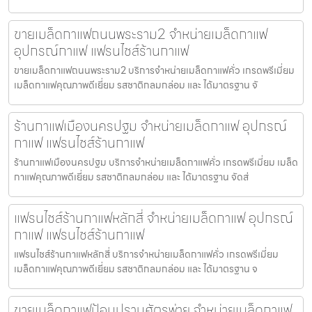
ขายเมล็ดกาแฟถนนพระราม2 จำหน่ายเมล็ดกาแฟ
อุปกรณ์กาแฟ แฟรนไชส์ร้านกาแฟ
ขายเมล็ดกาแฟถนนพระราม2 บริการจำหน่ายเมล็ดกาแฟคั่ว เกรดพรีเมี่ยม
เมล็ดกาแฟคุณภาพดีเยี่ยม รสชาติกลมกล่อม และ ได้มาตรฐาน จั
ร้านกาแฟเมืองนครปฐม จำหน่ายเมล็ดกาแฟ อุปกรณ์
กาแฟ แฟรนไชส์ร้านกาแฟ
ร้านกาแฟเมืองนครปฐม บริการจำหน่ายเมล็ดกาแฟคั่ว เกรดพรีเมี่ยม เมล็ด
กาแฟคุณภาพดีเยี่ยม รสชาติกลมกล่อม และ ได้มาตรฐาน จัดส่
แฟรนไชส์ร้านกาแฟหลักสี่ จำหน่ายเมล็ดกาแฟ อุปกรณ์
กาแฟ แฟรนไชส์ร้านกาแฟ
แฟรนไชส์ร้านกาแฟหลักสี่ บริการจำหน่ายเมล็ดกาแฟคั่ว เกรดพรีเมี่ยม
เมล็ดกาแฟคุณภาพดีเยี่ยม รสชาติกลมกล่อม และ ได้มาตรฐาน จ
ขายเมล็ดกาแฟป้อมปราบศัตรูพ่าย จำหน่ายเมล็ดกาแฟ