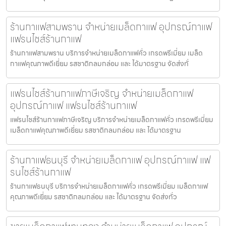
ร้านกาแฟสามพราน จำหน่ายเมล็ดกาแฟ อุปกรณ์กาแฟ
แฟรนไชส์ร้านกาแฟ
ร้านกาแฟสามพราน บริการจำหน่ายเมล็ดกาแฟคั่ว เกรดพรีเมี่ยม เมล็ด
กาแฟคุณภาพดีเยี่ยม รสชาติกลมกล่อม และ ได้มาตรฐาน จัดส่งทั่
แฟรนไชส์ร้านกาแฟภาษีเจริญ จำหน่ายเมล็ดกาแฟ
อุปกรณ์กาแฟ แฟรนไชส์ร้านกาแฟ
แฟรนไชส์ร้านกาแฟภาษีเจริญ บริการจำหน่ายเมล็ดกาแฟคั่ว เกรดพรีเมี่ยม
เมล็ดกาแฟคุณภาพดีเยี่ยม รสชาติกลมกล่อม และ ได้มาตรฐาน
ร้านกาแฟธนบุรี จำหน่ายเมล็ดกาแฟ อุปกรณ์กาแฟ แฟ
รนไชส์ร้านกาแฟ
ร้านกาแฟธนบุรี บริการจำหน่ายเมล็ดกาแฟคั่ว เกรดพรีเมี่ยม เมล็ดกาแฟ
คุณภาพดีเยี่ยม รสชาติกลมกล่อม และ ได้มาตรฐาน จัดส่งทั่ว