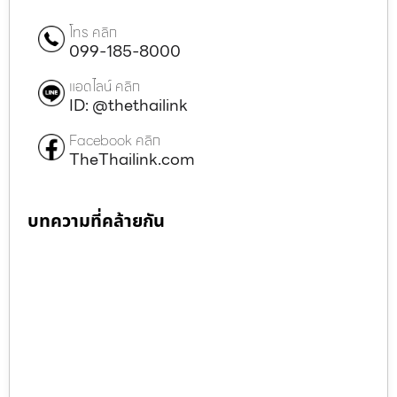
โทร คลิก
099-185-8000
แอดไลน์ คลิก
ID: @thethailink
Facebook คลิก
TheThailink.com
บทความที่คล้ายกัน