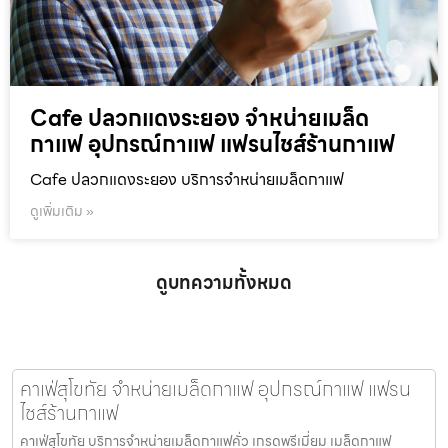
Cafe ปลวกแดงระยอง จำหน่ายเมล็ด
กาแฟ อุปกรณ์กาแฟ แฟรนไชส์ร้านกาแฟ
Cafe ปลวกแดงระยอง บริการจำหน่ายเมล็ดกาแฟ
ดูเพิ่มเติม »
ดูบทความทั้งหมด
คาเฟ่สุโขทัย จำหน่ายเมล็ดกาแฟ อุปกรณ์กาแฟ แฟรน
ไชส์ร้านกาแฟ
คาเฟ่สุโขทัย บริการจำหน่ายเมล็ดกาแฟคั่ว เกรดพรีเมี่ยม เมล็ดกาแฟ