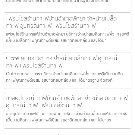
คุณภาพดีเยี่ยม รสชาติกลมกล่อม และ ได้มาตรฐาน จัดส่งทั่วไท
แฟรนไชส์ร้านกาแฟบ้านอำเภอพัทยา จำหน่ายเมล็ด
กาแฟ อุปกรณ์กาแฟ แฟรนไชส์ร้านกาแฟ
แฟรนไชส์ร้านกาแฟบ้านอำเภอพัทยา บริการจำหน่ายเมล็ดกาแฟคั่ว เกรดพรี
เมี่ยม เมล็ดกาแฟคุณภาพดีเยี่ยม รสชาติกลมกล่อม และ ได้มา
Cafe สมุทรปราการ จำหน่ายเมล็ดกาแฟ อุปกรณ์
กาแฟ แฟรนไชส์ร้านกาแฟ
Cafe สมุทรปราการ บริการจำหน่ายเมล็ดกาแฟคั่ว เกรดพรีเมี่ยม เมล็ด
กาแฟคุณภาพดีเยี่ยม รสชาติกลมกล่อม และ ได้มาตรฐาน จัดส่งทั
ขายอุปกรณ์กาแฟบ้านอำเภอพัทยา จำหน่ายเมล็ดกาแฟ
อุปกรณ์กาแฟ แฟรนไชส์ร้านกาแฟ
ขายอุปกรณ์กาแฟบ้านอำเภอพัทยา บริการจำหน่ายเมล็ดกาแฟคั่ว เกรดพรี
เมี่ยม เมล็ดกาแฟคุณภาพดีเยี่ยม รสชาติกลมกล่อม และ ได้มาตร