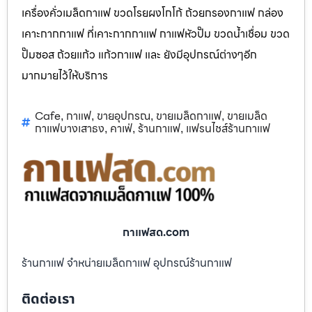
เครื่องคั่วเมล็ดกาแฟ ขวดโรยผงโกโก้ ถ้วยกรองกาแฟ กล่อง
เคาะกากกาแฟ ที่เคาะกากกาแฟ กาแฟหัวปั๊ม ขวดน้ำเชื่อม ขวด
ปั๊มซอส ถ้วยแก้ว แก้วกาแฟ และ ยังมีอุปกรณ์ต่างๆอีก
มากมายไว้ให้บริการ
Cafe
กาแฟ
ขายอุปกรณ
ขายเมล็ดกาแฟ
ขายเมล็ด
,
,
,
,
กาแฟบางเสาธง
คาเฟ่
ร้านกาแฟ
แฟรนไชส์ร้านกาแฟ
,
,
,
กาแฟสด.com
ร้านกาแฟ จำหน่ายเมล็ดกาแฟ อุปกรณ์ร้านกาแฟ
ติดต่อเรา