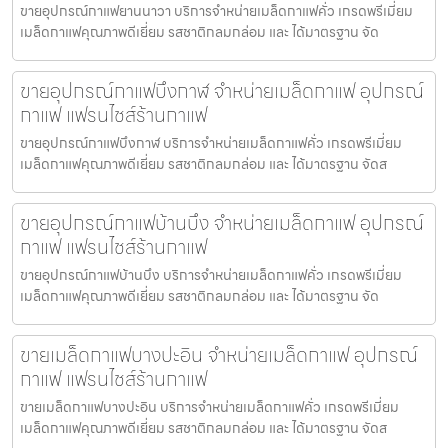
ขายอุปกรณ์กาแฟยานนาวา บริการจำหน่ายเมล็ดกาแฟคั่ว เกรดพรีเมี่ยม
เมล็ดกาแฟคุณภาพดีเยี่ยม รสชาติกลมกล่อม และ ได้มาตรฐาน จัด
ขายอุปกรณ์กาแฟบึงกาฬ จำหน่ายเมล็ดกาแฟ อุปกรณ์
กาแฟ แฟรนไชส์ร้านกาแฟ
ขายอุปกรณ์กาแฟบึงกาฬ บริการจำหน่ายเมล็ดกาแฟคั่ว เกรดพรีเมี่ยม
เมล็ดกาแฟคุณภาพดีเยี่ยม รสชาติกลมกล่อม และ ได้มาตรฐาน จัดส
ขายอุปกรณ์กาแฟบ้านบึง จำหน่ายเมล็ดกาแฟ อุปกรณ์
กาแฟ แฟรนไชส์ร้านกาแฟ
ขายอุปกรณ์กาแฟบ้านบึง บริการจำหน่ายเมล็ดกาแฟคั่ว เกรดพรีเมี่ยม
เมล็ดกาแฟคุณภาพดีเยี่ยม รสชาติกลมกล่อม และ ได้มาตรฐาน จัด
ขายเมล็ดกาแฟบางปะอิน จำหน่ายเมล็ดกาแฟ อุปกรณ์
กาแฟ แฟรนไชส์ร้านกาแฟ
ขายเมล็ดกาแฟบางปะอิน บริการจำหน่ายเมล็ดกาแฟคั่ว เกรดพรีเมี่ยม
เมล็ดกาแฟคุณภาพดีเยี่ยม รสชาติกลมกล่อม และ ได้มาตรฐาน จัดส