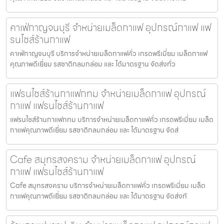
คาเฟ่กาญจนบุรี จำหน่ายเมล็ดกาแฟ อุปกรณ์กาแฟ แฟ
รนไชส์ร้านกาแฟ
คาเฟ่กาญจนบุรี บริการจำหน่ายเมล็ดกาแฟคั่ว เกรดพรีเมี่ยม เมล็ดกาแฟ
คุณภาพดีเยี่ยม รสชาติกลมกล่อม และ ได้มาตรฐาน จัดส่งทั่ว
แฟรนไชส์ร้านกาแฟกทม จำหน่ายเมล็ดกาแฟ อุปกรณ์
กาแฟ แฟรนไชส์ร้านกาแฟ
แฟรนไชส์ร้านกาแฟกทม บริการจำหน่ายเมล็ดกาแฟคั่ว เกรดพรีเมี่ยม เมล็ด
กาแฟคุณภาพดีเยี่ยม รสชาติกลมกล่อม และ ได้มาตรฐาน จัดส่
Cafe สมุทรสงคราม จำหน่ายเมล็ดกาแฟ อุปกรณ์
กาแฟ แฟรนไชส์ร้านกาแฟ
Cafe สมุทรสงคราม บริการจำหน่ายเมล็ดกาแฟคั่ว เกรดพรีเมี่ยม เมล็ด
กาแฟคุณภาพดีเยี่ยม รสชาติกลมกล่อม และ ได้มาตรฐาน จัดส่งทั