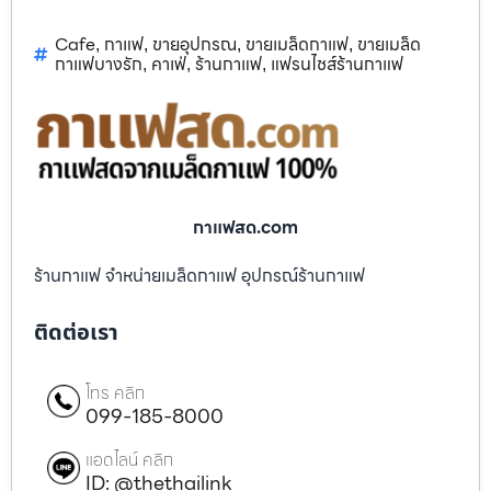
Cafe
กาแฟ
ขายอุปกรณ
ขายเมล็ดกาแฟ
ขายเมล็ด
,
,
,
,
กาแฟบางรัก
คาเฟ่
ร้านกาแฟ
แฟรนไชส์ร้านกาแฟ
,
,
,
กาแฟสด.com
ร้านกาแฟ จำหน่ายเมล็ดกาแฟ อุปกรณ์ร้านกาแฟ
ติดต่อเรา
โทร คลิก
099-185-8000
แอดไลน์ คลิก
ID: @thethailink