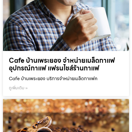
Cafe บ้านเพระยอง จำหน่ายเมล็ดกาแฟ
อุปกรณ์กาแฟ แฟรนไชส์ร้านกาแฟ
Cafe บ้านเพระยอง บริการจำหน่ายเมล็ดกาแฟค
ดูเพิ่มเติม »