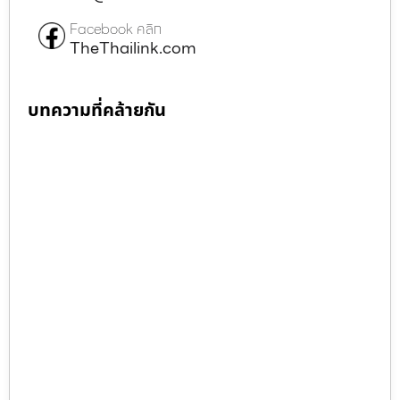
Facebook คลิก
TheThailink.com
บทความที่คล้ายกัน