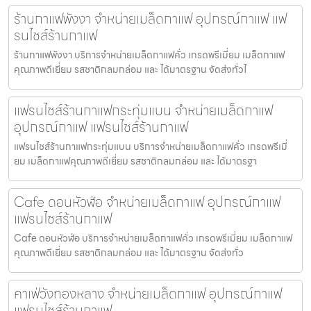
ร้านกาแฟพังงา จำหน่ายเมล็ดกาแฟ อุปกรณ์กาแฟ แฟ
รนไชส์ร้านกาแฟ
ร้านกาแฟพังงา บริการจำหน่ายเมล็ดกาแฟคั่ว เกรดพรีเมี่ยม เมล็ดกาแฟ
คุณภาพดีเยี่ยม รสชาติกลมกล่อม และ ได้มาตรฐาน จัดส่งทั่วไ
แฟรนไชส์ร้านกาแฟกระทุ่มแบน จำหน่ายเมล็ดกาแฟ
อุปกรณ์กาแฟ แฟรนไชส์ร้านกาแฟ
แฟรนไชส์ร้านกาแฟกระทุ่มแบน บริการจำหน่ายเมล็ดกาแฟคั่ว เกรดพรีเมี่
ยม เมล็ดกาแฟคุณภาพดีเยี่ยม รสชาติกลมกล่อม และ ได้มาตรฐา
Cafe ดอนหัวฬ่อ จำหน่ายเมล็ดกาแฟ อุปกรณ์กาแฟ
แฟรนไชส์ร้านกาแฟ
Cafe ดอนหัวฬ่อ บริการจำหน่ายเมล็ดกาแฟคั่ว เกรดพรีเมี่ยม เมล็ดกาแฟ
คุณภาพดีเยี่ยม รสชาติกลมกล่อม และ ได้มาตรฐาน จัดส่งทั่ว
คาเฟ่วังทองหลาง จำหน่ายเมล็ดกาแฟ อุปกรณ์กาแฟ
แฟรนไชส์ร้านกาแฟ