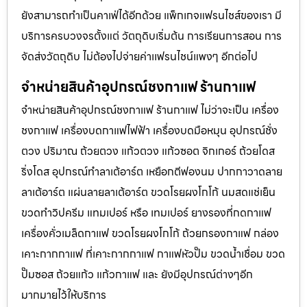
ยังสามารถทำเป็นคาเฟ่ได้อีกด้วย แพ็กเกจแฟรนไชส์ของเรา มี
บริการครบวงจรตั้งแต่ วัตถุดิบเริ่มต้น การเรียนการสอน การ
จัดส่งวัตถุดิบ ไม่ต้องไปจ่ายค่าเเฟรนไชน์แพงๆ อีกต่อไป
จำหน่ายสินค้าอุปกรณ์ชงกาแฟ ร้านกาแฟ
จำหน่ายสินค้าอุปกรณ์ชงกาแฟ ร้านกาแฟ ไม่ว่าจะเป็น เครื่อง
ชงกาแฟ เครื่องบดกาแฟไฟฟ้า เครื่องบดมือหมุน อุปกรณ์ชั่ง
ตวง ปริมาณ ถ้วยตวง แก้วตวง แก้วซอต จิกเกอร์ ถ้วยโดส
ริ่งโดส อุปกรณ์ทำลาเต้อาร์ต เหยือกตีฟองนม ปากกาวาดลาย
ลาเต้อาร์ต แผ่นลายลาเต้อาร์ต ขวดโรยผงโกโก้ นมสดแช่เย็น
ขวดทำวิปครีม แทมเปอร์ หรือ เทมเปอร์ ยางรองที่กดกาแฟ
เครื่องคั่วเมล็ดกาแฟ ขวดโรยผงโกโก้ ถ้วยกรองกาแฟ กล่อง
เคาะกากกาแฟ ที่เคาะกากกาแฟ กาแฟหัวปั๊ม ขวดน้ำเชื่อม ขวด
ปั๊มซอส ถ้วยแก้ว แก้วกาแฟ และ ยังมีอุปกรณ์ต่างๆอีก
มากมายไว้ให้บริการ