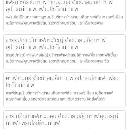
แฟรนไชส์ร้านกาแฟกาญจนบุรี จำหน่ายเมล็ดกาแฟ
อุปกรณ์กาแฟ แฟรนไชส์ร้านกาแฟ
แฟรนไชส์ร้านกาแฟกาญจนบุรี บริการจำหน่ายเมล็ดกาแฟคั่ว เกรดพรีเมี่ยม
เมล็ดกาแฟคุณภาพดีเยี่ยม รสชาติกลมกล่อม และ ได้มาตรฐาน
ขายอุปกรณ์กาแฟบางใหญ่ จำหน่ายเมล็ดกาแฟ
อุปกรณ์กาแฟ แฟรนไชส์ร้านกาแฟ
ขายอุปกรณ์กาแฟบางใหญ่ บริการจำหน่ายเมล็ดกาแฟคั่ว เกรดพรีเมี่ยม
เมล็ดกาแฟคุณภาพดีเยี่ยม รสชาติกลมกล่อม และ ได้มาตรฐาน จัด
คาเฟ่ธัญบุรี จำหน่ายเมล็ดกาแฟ อุปกรณ์กาแฟ แฟรน
ไชส์ร้านกาแฟ
คาเฟ่ธัญบุรี บริการจำหน่ายเมล็ดกาแฟคั่ว เกรดพรีเมี่ยม เมล็ดกาแฟ
คุณภาพดีเยี่ยม รสชาติกลมกล่อม และ ได้มาตรฐาน จัดส่งทั่วไท
ขายเมล็ดกาแฟบางบอน จำหน่ายเมล็ดกาแฟ อุปกรณ์
กาแฟ แฟรนไชส์ร้านกาแฟ