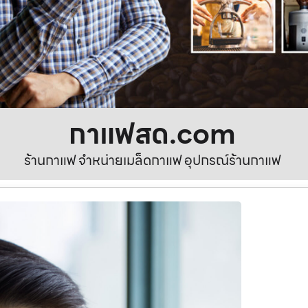
กาแฟสด.com
ร้านกาแฟ จำหน่ายเมล็ดกาแฟ อุปกรณ์ร้านกาแฟ