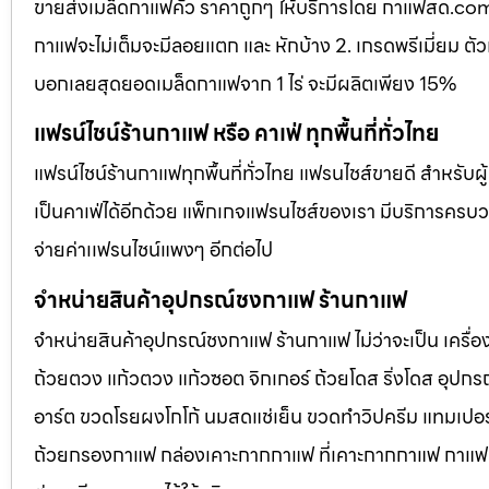
ขายส่งเมล็ดกาแฟคั่ว ราคาถูกๆ ให้บริการโดย กาแฟสด.com 
กาแฟจะไม่เต็มจะมีลอยแตก และ หักบ้าง 2. เกรดพรีเมี่ยม ต
บอกเลยสุดยอดเมล็ดกาแฟจาก 1 ไร่ จะมีผลิตเพียง 15%
แฟรน์ไชน์ร้านกาแฟ หรือ คาเฟ่ ทุกพื้นที่ทั่วไทย
แฟรน์ไชน์ร้านกาแฟทุกพื้นที่ทั่วไทย แฟรนไชส์ขายดี สำหรับผู
เป็นคาเฟ่ได้อีกด้วย แพ็กเกจแฟรนไชส์ของเรา มีบริการครบวงจ
จ่ายค่าเเฟรนไชน์แพงๆ อีกต่อไป
จำหน่ายสินค้าอุปกรณ์ชงกาแฟ ร้านกาแฟ
จำหน่ายสินค้าอุปกรณ์ชงกาแฟ ร้านกาแฟ ไม่ว่าจะเป็น เครื่
ถ้วยตวง แก้วตวง แก้วซอต จิกเกอร์ ถ้วยโดส ริ่งโดส อุปก
อาร์ต ขวดโรยผงโกโก้ นมสดแช่เย็น ขวดทำวิปครีม แทมเปอร์
ถ้วยกรองกาแฟ กล่องเคาะกากกาแฟ ที่เคาะกากกาแฟ กาแฟหัวป