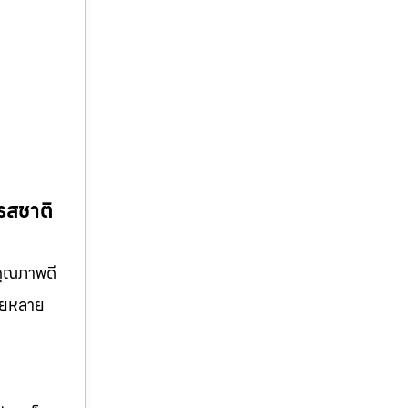
รสชาติ
คุณภาพดี
่ายหลาย