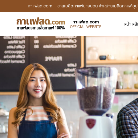
กาแฟสด.com
: ขายเมล็ดกาแฟบางบอน จำหน่ายเมล็ดกาแฟ อุ
กาแฟสด.com
หน้าหล
OFFICIAL WEBSITE