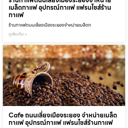
ร้านกาแฟถนนเลี่ยงเมืองระยองจำหน่าย
เมล็ดกาแฟ อุปกรณ์กาแฟ แฟรนไชส์ร้าน
กาแฟ
ร้านกาแฟถนนเลี่ยงเมืองระยองจำหน่ายเมล็ดก
ดูเพิ่มเติม »
Cafe ถนนเลี่ยงเมืองระยอง จำหน่ายเมล็ด
กาแฟ อุปกรณ์กาแฟ แฟรนไชส์ร้านกาแฟ