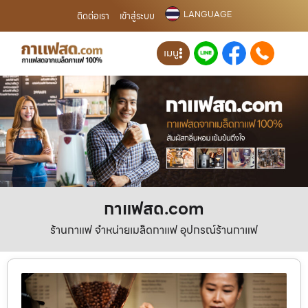
LANGUAGE
ติดต่อเรา
เข้าสู่ระบบ
เมนู
กาแฟสด.com
ร้านกาแฟ จำหน่ายเมล็ดกาแฟ อุปกรณ์ร้านกาแฟ