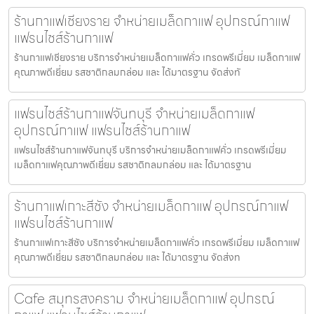
ร้านกาแฟเชียงราย จำหน่ายเมล็ดกาแฟ อุปกรณ์กาแฟ
แฟรนไชส์ร้านกาแฟ
ร้านกาแฟเชียงราย บริการจำหน่ายเมล็ดกาแฟคั่ว เกรดพรีเมี่ยม เมล็ดกาแฟ
คุณภาพดีเยี่ยม รสชาติกลมกล่อม และ ได้มาตรฐาน จัดส่งทั
แฟรนไชส์ร้านกาแฟจันทบุรี จำหน่ายเมล็ดกาแฟ
อุปกรณ์กาแฟ แฟรนไชส์ร้านกาแฟ
แฟรนไชส์ร้านกาแฟจันทบุรี บริการจำหน่ายเมล็ดกาแฟคั่ว เกรดพรีเมี่ยม
เมล็ดกาแฟคุณภาพดีเยี่ยม รสชาติกลมกล่อม และ ได้มาตรฐาน
ร้านกาแฟเกาะสีชัง จำหน่ายเมล็ดกาแฟ อุปกรณ์กาแฟ
แฟรนไชส์ร้านกาแฟ
ร้านกาแฟเกาะสีชัง บริการจำหน่ายเมล็ดกาแฟคั่ว เกรดพรีเมี่ยม เมล็ดกาแฟ
คุณภาพดีเยี่ยม รสชาติกลมกล่อม และ ได้มาตรฐาน จัดส่งท
Cafe สมุทรสงคราม จำหน่ายเมล็ดกาแฟ อุปกรณ์