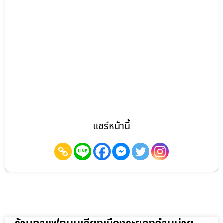
แชร์หน้านี้