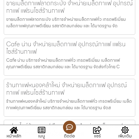
ขายเมล็ดกาแฟลาดกระบัง จำหน่ายเมล็ดกาแฟ อุปกรณ์
กาแฟ แฟรนไชส์ร้านกาแฟ
ขายเมล็ดกาแฟลาดกระบัง บริการจำหน่ายเมล็ดกาแฟคั่ว เกรดพรีเมี่ยม
เมล็ดกาแฟคุณภาพดีเยี่ยม รสชาติกลมกล่อม และ ได้มาตรฐาน จัด
Cafe น่าน จำหน่ายเมล็ดกาแฟ อุปกรณ์กาแฟ แฟรน
ไชส์ร้านกาแฟ
Cafe น่าน บริการจำหน่ายเมล็ดกาแฟคั่ว เกรดพรีเมี่ยม เมล็ดกาแฟ
คุณภาพดีเยี่ยม รสชาติกลมกล่อม และ ได้มาตรฐาน จัดส่งทั่วไทย C
ร้านกาแฟหนองคล้าใหม่ จำหน่ายเมล็ดกาแฟ อุปกรณ์
กาแฟ แฟรนไชส์ร้านกาแฟ
ร้านกาแฟหนองคล้าใหม่ บริการจำหน่ายเมล็ดกาแฟคั่ว เกรดพรีเมี่ยม เมล็ด
กาแฟคุณภาพดีเยี่ยม รสชาติกลมกล่อม และ ได้มาตรฐาน จัดส
แฟรนไชส์ร้านกาแฟเมืองระยอง จำหน่ายเมล็ดกาแฟ
อุปกรณ์กาแฟ แฟรนไชส์ร้านกาแฟ
หน้าหลัก
เมนู
ติดต่อ
แชร์
เพิ่มเติม