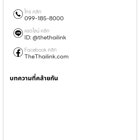
โทร คลิก
099-185-8000
แอดไลน์ คลิก
ID: @thethailink
Facebook คลิก
TheThailink.com
บทความที่คล้ายกัน