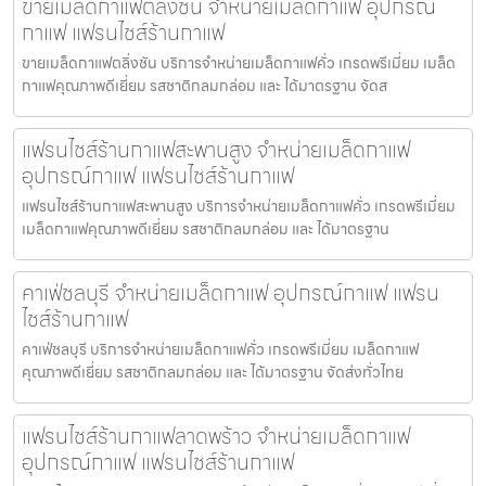
ขายเมล็ดกาแฟตลิ่งชัน จำหน่ายเมล็ดกาแฟ อุปกรณ์
กาแฟ แฟรนไชส์ร้านกาแฟ
ขายเมล็ดกาแฟตลิ่งชัน บริการจำหน่ายเมล็ดกาแฟคั่ว เกรดพรีเมี่ยม เมล็ด
กาแฟคุณภาพดีเยี่ยม รสชาติกลมกล่อม และ ได้มาตรฐาน จัดส
แฟรนไชส์ร้านกาแฟสะพานสูง จำหน่ายเมล็ดกาแฟ
อุปกรณ์กาแฟ แฟรนไชส์ร้านกาแฟ
แฟรนไชส์ร้านกาแฟสะพานสูง บริการจำหน่ายเมล็ดกาแฟคั่ว เกรดพรีเมี่ยม
เมล็ดกาแฟคุณภาพดีเยี่ยม รสชาติกลมกล่อม และ ได้มาตรฐาน
คาเฟ่ชลบุรี จำหน่ายเมล็ดกาแฟ อุปกรณ์กาแฟ แฟรน
ไชส์ร้านกาแฟ
คาเฟ่ชลบุรี บริการจำหน่ายเมล็ดกาแฟคั่ว เกรดพรีเมี่ยม เมล็ดกาแฟ
คุณภาพดีเยี่ยม รสชาติกลมกล่อม และ ได้มาตรฐาน จัดส่งทั่วไทย
แฟรนไชส์ร้านกาแฟลาดพร้าว จำหน่ายเมล็ดกาแฟ
อุปกรณ์กาแฟ แฟรนไชส์ร้านกาแฟ