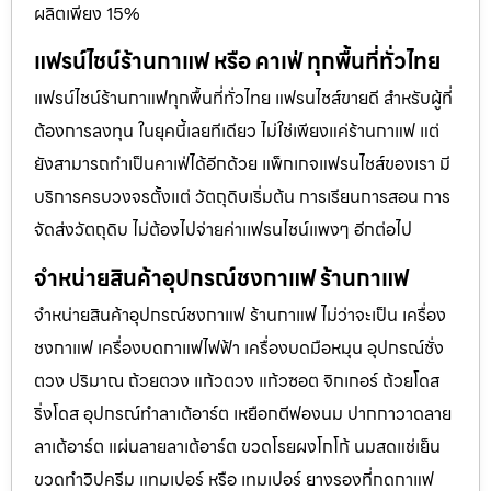
ผลิตเพียง 15%
แฟรน์ไชน์ร้านกาแฟ หรือ คาเฟ่ ทุกพื้นที่ทั่วไทย
แฟรน์ไชน์ร้านกาแฟทุกพื้นที่ทั่วไทย แฟรนไชส์ขายดี สำหรับผู้ที่
ต้องการลงทุน ในยุคนี้เลยทีเดียว ไม่ใช่เพียงแค่ร้านกาแฟ แต่
ยังสามารถทำเป็นคาเฟ่ได้อีกด้วย แพ็กเกจแฟรนไชส์ของเรา มี
บริการครบวงจรตั้งแต่ วัตถุดิบเริ่มต้น การเรียนการสอน การ
จัดส่งวัตถุดิบ ไม่ต้องไปจ่ายค่าเเฟรนไชน์แพงๆ อีกต่อไป
จำหน่ายสินค้าอุปกรณ์ชงกาแฟ ร้านกาแฟ
จำหน่ายสินค้าอุปกรณ์ชงกาแฟ ร้านกาแฟ ไม่ว่าจะเป็น เครื่อง
ชงกาแฟ เครื่องบดกาแฟไฟฟ้า เครื่องบดมือหมุน อุปกรณ์ชั่ง
ตวง ปริมาณ ถ้วยตวง แก้วตวง แก้วซอต จิกเกอร์ ถ้วยโดส
ริ่งโดส อุปกรณ์ทำลาเต้อาร์ต เหยือกตีฟองนม ปากกาวาดลาย
ลาเต้อาร์ต แผ่นลายลาเต้อาร์ต ขวดโรยผงโกโก้ นมสดแช่เย็น
ขวดทำวิปครีม แทมเปอร์ หรือ เทมเปอร์ ยางรองที่กดกาแฟ