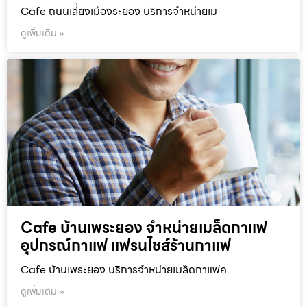
Cafe ถนนเลี่ยงเมืองระยอง บริการจำหน่ายเม
ดูเพิ่มเติม »
Cafe บ้านเพระยอง จำหน่ายเมล็ดกาแฟ
อุปกรณ์กาแฟ แฟรนไชส์ร้านกาแฟ
Cafe บ้านเพระยอง บริการจำหน่ายเมล็ดกาแฟค
ดูเพิ่มเติม »