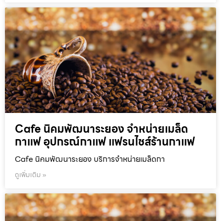
Cafe นิคมพัฒนาระยอง จำหน่ายเมล็ด
กาแฟ อุปกรณ์กาแฟ แฟรนไชส์ร้านกาแฟ
Cafe นิคมพัฒนาระยอง บริการจำหน่ายเมล็ดกา
ดูเพิ่มเติม »