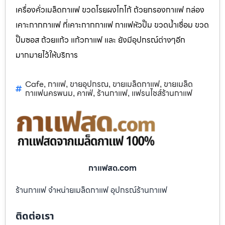
เครื่องคั่วเมล็ดกาแฟ ขวดโรยผงโกโก้ ถ้วยกรองกาแฟ กล่อง
เคาะกากกาแฟ ที่เคาะกากกาแฟ กาแฟหัวปั๊ม ขวดน้ำเชื่อม ขวด
ปั๊มซอส ถ้วยแก้ว แก้วกาแฟ และ ยังมีอุปกรณ์ต่างๆอีก
มากมายไว้ให้บริการ
Cafe
กาแฟ
ขายอุปกรณ
ขายเมล็ดกาแฟ
ขายเมล็ด
,
,
,
,
กาแฟนครพนม
คาเฟ่
ร้านกาแฟ
แฟรนไชส์ร้านกาแฟ
,
,
,
กาแฟสด.com
ร้านกาแฟ จำหน่ายเมล็ดกาแฟ อุปกรณ์ร้านกาแฟ
ติดต่อเรา