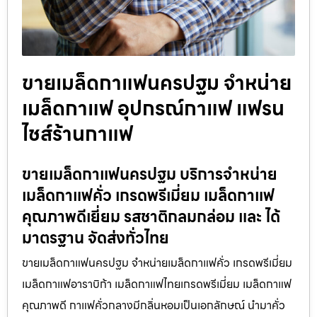
ขายเมล็ดกาแฟนครปฐม จำหน่าย
เมล็ดกาแฟ อุปกรณ์กาแฟ แฟรน
ไชส์ร้านกาแฟ
ขายเมล็ดกาแฟนครปฐม บริการจำหน่าย
เมล็ดกาแฟคั่ว เกรดพรีเมี่ยม เมล็ดกาแฟ
คุณภาพดีเยี่ยม รสชาติกลมกล่อม และ ได้
มาตรฐาน จัดส่งทั่วไทย
ขายเมล็ดกาแฟนครปฐม จำหน่ายเมล็ดกาแฟคั่ว เกรดพรีเมี่ยม
เมล็ดกาแฟอาราบิก้า เมล็ดกาแฟไทยเกรดพรีเมี่ยม เมล็ดกาแฟ
คุณภาพดี กาแฟคั่วกลางมีกลิ่นหอมเป็นเอกลักษณ์ นำมาคั่ว