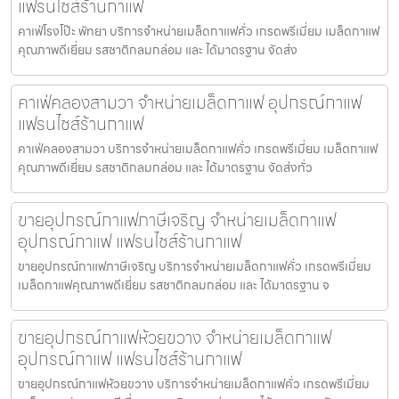
แฟรนไชส์ร้านกาแฟ
คาเฟ่โรงโป๊ะ พัทยา บริการจำหน่ายเมล็ดกาแฟคั่ว เกรดพรีเมี่ยม เมล็ดกาแฟ
คุณภาพดีเยี่ยม รสชาติกลมกล่อม และ ได้มาตรฐาน จัดส่ง
คาเฟ่คลองสามวา จำหน่ายเมล็ดกาแฟ อุปกรณ์กาแฟ
แฟรนไชส์ร้านกาแฟ
คาเฟ่คลองสามวา บริการจำหน่ายเมล็ดกาแฟคั่ว เกรดพรีเมี่ยม เมล็ดกาแฟ
คุณภาพดีเยี่ยม รสชาติกลมกล่อม และ ได้มาตรฐาน จัดส่งทั่ว
ขายอุปกรณ์กาแฟภาษีเจริญ จำหน่ายเมล็ดกาแฟ
อุปกรณ์กาแฟ แฟรนไชส์ร้านกาแฟ
ขายอุปกรณ์กาแฟภาษีเจริญ บริการจำหน่ายเมล็ดกาแฟคั่ว เกรดพรีเมี่ยม
เมล็ดกาแฟคุณภาพดีเยี่ยม รสชาติกลมกล่อม และ ได้มาตรฐาน จ
ขายอุปกรณ์กาแฟห้วยขวาง จำหน่ายเมล็ดกาแฟ
อุปกรณ์กาแฟ แฟรนไชส์ร้านกาแฟ
ขายอุปกรณ์กาแฟห้วยขวาง บริการจำหน่ายเมล็ดกาแฟคั่ว เกรดพรีเมี่ยม