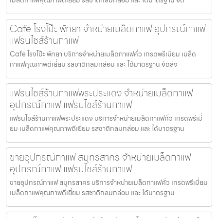
Cafe โรงโป๊ะ พัทยา จำหน่ายเมล็ดกาแฟ อุปกรณ์กาแฟ
แฟรนไชส์ร้านกาแฟ
Cafe โรงโป๊ะ พัทยา บริการจำหน่ายเมล็ดกาแฟคั่ว เกรดพรีเมี่ยม เมล็ด
กาแฟคุณภาพดีเยี่ยม รสชาติกลมกล่อม และ ได้มาตรฐาน จัดส่ง
แฟรนไชส์ร้านกาแฟพระประแดง จำหน่ายเมล็ดกาแฟ
อุปกรณ์กาแฟ แฟรนไชส์ร้านกาแฟ
แฟรนไชส์ร้านกาแฟพระประแดง บริการจำหน่ายเมล็ดกาแฟคั่ว เกรดพรีเมี่
ยม เมล็ดกาแฟคุณภาพดีเยี่ยม รสชาติกลมกล่อม และ ได้มาตรฐาน
ขายอุปกรณ์กาแฟ สมุทรสาคร จำหน่ายเมล็ดกาแฟ
อุปกรณ์กาแฟ แฟรนไชส์ร้านกาแฟ
ขายอุปกรณ์กาแฟ สมุทรสาคร บริการจำหน่ายเมล็ดกาแฟคั่ว เกรดพรีเมี่ยม
เมล็ดกาแฟคุณภาพดีเยี่ยม รสชาติกลมกล่อม และ ได้มาตรฐาน