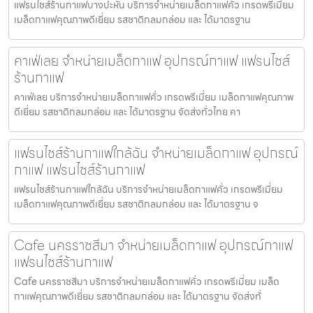
แฟรนไชส์ร้านกาแฟบางปะหัน บริการจำหน่ายเมล็ดกาแฟคั่ว เกรดพรีเมี่ยม
เมล็ดกาแฟคุณภาพดีเยี่ยม รสชาติกลมกล่อม และ ได้มาตรฐาน
คาเฟ่เลย จำหน่ายเมล็ดกาแฟ อุปกรณ์กาแฟ แฟรนไชส์
ร้านกาแฟ
คาเฟ่เลย บริการจำหน่ายเมล็ดกาแฟคั่ว เกรดพรีเมี่ยม เมล็ดกาแฟคุณภาพ
ดีเยี่ยม รสชาติกลมกล่อม และ ได้มาตรฐาน จัดส่งทั่วไทย คา
แฟรนไชส์ร้านกาแฟใกล้ฉัน จำหน่ายเมล็ดกาแฟ อุปกรณ์
กาแฟ แฟรนไชส์ร้านกาแฟ
แฟรนไชส์ร้านกาแฟใกล้ฉัน บริการจำหน่ายเมล็ดกาแฟคั่ว เกรดพรีเมี่ยม
เมล็ดกาแฟคุณภาพดีเยี่ยม รสชาติกลมกล่อม และ ได้มาตรฐาน จ
Cafe นครราชสีมา จำหน่ายเมล็ดกาแฟ อุปกรณ์กาแฟ
แฟรนไชส์ร้านกาแฟ
Cafe นครราชสีมา บริการจำหน่ายเมล็ดกาแฟคั่ว เกรดพรีเมี่ยม เมล็ด
กาแฟคุณภาพดีเยี่ยม รสชาติกลมกล่อม และ ได้มาตรฐาน จัดส่งทั่