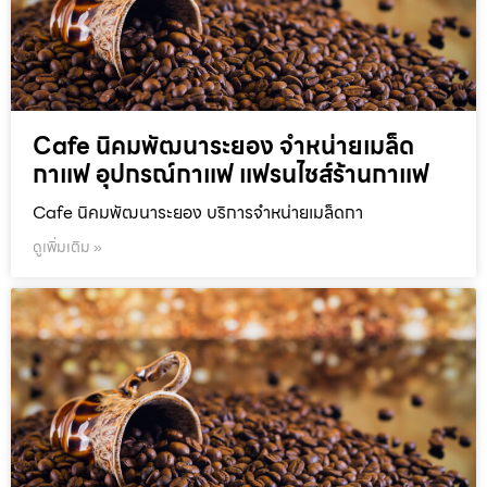
Cafe นิคมพัฒนาระยอง จำหน่ายเมล็ด
กาแฟ อุปกรณ์กาแฟ แฟรนไชส์ร้านกาแฟ
Cafe นิคมพัฒนาระยอง บริการจำหน่ายเมล็ดกา
ดูเพิ่มเติม »