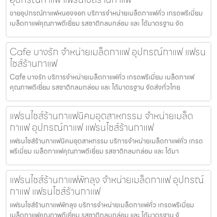
ขายอุปกรณ์กาแฟหนองจอก บริการจำหน่ายเมล็ดกาแฟคั่ว เกรดพรีเมี่ยม
เมล็ดกาแฟคุณภาพดีเยี่ยม รสชาติกลมกล่อม และ ได้มาตรฐาน จัด
Cafe บางรัก จำหน่ายเมล็ดกาแฟ อุปกรณ์กาแฟ แฟรน
ไชส์ร้านกาแฟ
Cafe บางรัก บริการจำหน่ายเมล็ดกาแฟคั่ว เกรดพรีเมี่ยม เมล็ดกาแฟ
คุณภาพดีเยี่ยม รสชาติกลมกล่อม และ ได้มาตรฐาน จัดส่งทั่วไทย
แฟรนไชส์ร้านกาแฟนิคมอุตสาหกรรม จำหน่ายเมล็ด
กาแฟ อุปกรณ์กาแฟ แฟรนไชส์ร้านกาแฟ
แฟรนไชส์ร้านกาแฟนิคมอุตสาหกรรม บริการจำหน่ายเมล็ดกาแฟคั่ว เกรด
พรีเมี่ยม เมล็ดกาแฟคุณภาพดีเยี่ยม รสชาติกลมกล่อม และ ได้มา
แฟรนไชส์ร้านกาแฟพัทลุง จำหน่ายเมล็ดกาแฟ อุปกรณ์
กาแฟ แฟรนไชส์ร้านกาแฟ
แฟรนไชส์ร้านกาแฟพัทลุง บริการจำหน่ายเมล็ดกาแฟคั่ว เกรดพรีเมี่ยม
เมล็ดกาแฟคุณภาพดีเยี่ยม รสชาติกลมกล่อม และ ได้มาตรฐาน จั