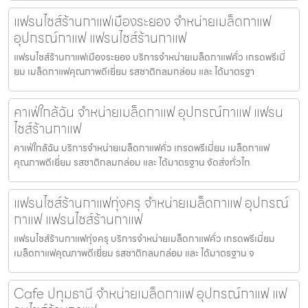
แฟรนไชส์ร้านกาแฟเมืองระยอง จำหน่ายเมล็ดกาแฟ
อุปกรณ์กาแฟ แฟรนไชส์ร้านกาแฟ
แฟรนไชส์ร้านกาแฟเมืองระยอง บริการจำหน่ายเมล็ดกาแฟคั่ว เกรดพรีเมี่
ยม เมล็ดกาแฟคุณภาพดีเยี่ยม รสชาติกลมกล่อม และ ได้มาตรฐา
คาเฟ่ใกล้ฉัน จำหน่ายเมล็ดกาแฟ อุปกรณ์กาแฟ แฟรน
ไชส์ร้านกาแฟ
คาเฟ่ใกล้ฉัน บริการจำหน่ายเมล็ดกาแฟคั่ว เกรดพรีเมี่ยม เมล็ดกาแฟ
คุณภาพดีเยี่ยม รสชาติกลมกล่อม และ ได้มาตรฐาน จัดส่งทั่วไท
แฟรนไชส์ร้านกาแฟทุ่งครุ จำหน่ายเมล็ดกาแฟ อุปกรณ์
กาแฟ แฟรนไชส์ร้านกาแฟ
แฟรนไชส์ร้านกาแฟทุ่งครุ บริการจำหน่ายเมล็ดกาแฟคั่ว เกรดพรีเมี่ยม
เมล็ดกาแฟคุณภาพดีเยี่ยม รสชาติกลมกล่อม และ ได้มาตรฐาน จ
Cafe ปทุมธานี จำหน่ายเมล็ดกาแฟ อุปกรณ์กาแฟ แฟ