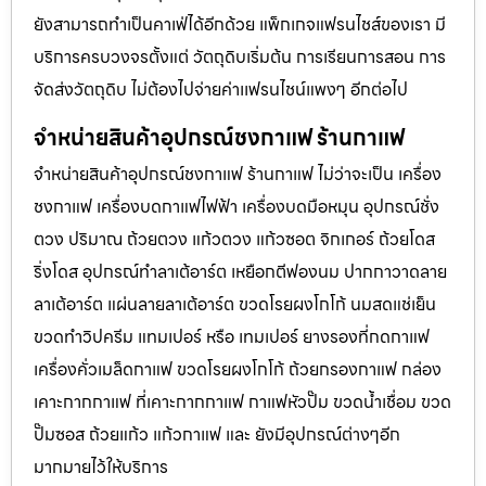
ยังสามารถทำเป็นคาเฟ่ได้อีกด้วย แพ็กเกจแฟรนไชส์ของเรา มี
บริการครบวงจรตั้งแต่ วัตถุดิบเริ่มต้น การเรียนการสอน การ
จัดส่งวัตถุดิบ ไม่ต้องไปจ่ายค่าเเฟรนไชน์แพงๆ อีกต่อไป
จำหน่ายสินค้าอุปกรณ์ชงกาแฟ ร้านกาแฟ
จำหน่ายสินค้าอุปกรณ์ชงกาแฟ ร้านกาแฟ ไม่ว่าจะเป็น เครื่อง
ชงกาแฟ เครื่องบดกาแฟไฟฟ้า เครื่องบดมือหมุน อุปกรณ์ชั่ง
ตวง ปริมาณ ถ้วยตวง แก้วตวง แก้วซอต จิกเกอร์ ถ้วยโดส
ริ่งโดส อุปกรณ์ทำลาเต้อาร์ต เหยือกตีฟองนม ปากกาวาดลาย
ลาเต้อาร์ต แผ่นลายลาเต้อาร์ต ขวดโรยผงโกโก้ นมสดแช่เย็น
ขวดทำวิปครีม แทมเปอร์ หรือ เทมเปอร์ ยางรองที่กดกาแฟ
เครื่องคั่วเมล็ดกาแฟ ขวดโรยผงโกโก้ ถ้วยกรองกาแฟ กล่อง
เคาะกากกาแฟ ที่เคาะกากกาแฟ กาแฟหัวปั๊ม ขวดน้ำเชื่อม ขวด
ปั๊มซอส ถ้วยแก้ว แก้วกาแฟ และ ยังมีอุปกรณ์ต่างๆอีก
มากมายไว้ให้บริการ