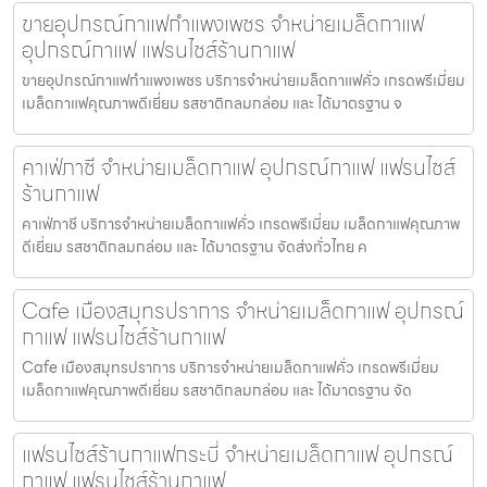
ขายอุปกรณ์กาแฟกำแพงเพชร จำหน่ายเมล็ดกาแฟ
อุปกรณ์กาแฟ แฟรนไชส์ร้านกาแฟ
ขายอุปกรณ์กาแฟกำแพงเพชร บริการจำหน่ายเมล็ดกาแฟคั่ว เกรดพรีเมี่ยม
เมล็ดกาแฟคุณภาพดีเยี่ยม รสชาติกลมกล่อม และ ได้มาตรฐาน จ
คาเฟ่ภาชี จำหน่ายเมล็ดกาแฟ อุปกรณ์กาแฟ แฟรนไชส์
ร้านกาแฟ
คาเฟ่ภาชี บริการจำหน่ายเมล็ดกาแฟคั่ว เกรดพรีเมี่ยม เมล็ดกาแฟคุณภาพ
ดีเยี่ยม รสชาติกลมกล่อม และ ได้มาตรฐาน จัดส่งทั่วไทย ค
Cafe เมืองสมุทรปราการ จำหน่ายเมล็ดกาแฟ อุปกรณ์
กาแฟ แฟรนไชส์ร้านกาแฟ
Cafe เมืองสมุทรปราการ บริการจำหน่ายเมล็ดกาแฟคั่ว เกรดพรีเมี่ยม
เมล็ดกาแฟคุณภาพดีเยี่ยม รสชาติกลมกล่อม และ ได้มาตรฐาน จัด
แฟรนไชส์ร้านกาแฟกระบี่ จำหน่ายเมล็ดกาแฟ อุปกรณ์
กาแฟ แฟรนไชส์ร้านกาแฟ