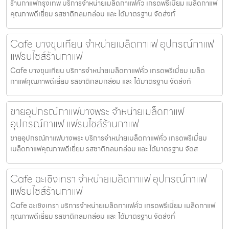
ร้านกาแฟกรุงเทพ บริการจำหน่ายเมล็ดกาแฟคั่ว เกรดพรีเมี่ยม เมล็ดกาแฟ
คุณภาพดีเยี่ยม รสชาติกลมกล่อม และ ได้มาตรฐาน จัดส่งทั่
Cafe บางขุนเทียน จำหน่ายเมล็ดกาแฟ อุปกรณ์กาแฟ
แฟรนไชส์ร้านกาแฟ
Cafe บางขุนเทียน บริการจำหน่ายเมล็ดกาแฟคั่ว เกรดพรีเมี่ยม เมล็ด
กาแฟคุณภาพดีเยี่ยม รสชาติกลมกล่อม และ ได้มาตรฐาน จัดส่งทั
ขายอุปกรณ์กาแฟบางพระ จำหน่ายเมล็ดกาแฟ
อุปกรณ์กาแฟ แฟรนไชส์ร้านกาแฟ
ขายอุปกรณ์กาแฟบางพระ บริการจำหน่ายเมล็ดกาแฟคั่ว เกรดพรีเมี่ยม
เมล็ดกาแฟคุณภาพดีเยี่ยม รสชาติกลมกล่อม และ ได้มาตรฐาน จัดส
Cafe ฉะเชิงเทรา จำหน่ายเมล็ดกาแฟ อุปกรณ์กาแฟ
แฟรนไชส์ร้านกาแฟ
Cafe ฉะเชิงเทรา บริการจำหน่ายเมล็ดกาแฟคั่ว เกรดพรีเมี่ยม เมล็ดกาแฟ
คุณภาพดีเยี่ยม รสชาติกลมกล่อม และ ได้มาตรฐาน จัดส่งทั่