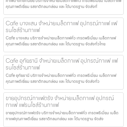
คาเฟ่บางกอกน้อย บริการจำหน่ายเมล็ดกาแฟคั่ว เกรดพรีเมี่ยม เมล็ดกาแฟ
คุณภาพดีเยี่ยม รสชาติกลมกล่อม และ ได้มาตรฐาน จัดส่งทั่
Cafe บางแสน จำหน่ายเมล็ดกาแฟ อุปกรณ์กาแฟ แฟ
รนไชส์ร้านกาแฟ
Cafe บางแสน บริการจำหน่ายเมล็ดกาแฟคั่ว เกรดพรีเมี่ยม เมล็ดกาแฟ
คุณภาพดีเยี่ยม รสชาติกลมกล่อม และ ได้มาตรฐาน จัดส่งทั่วไทย
Cafe อุทัยธานี จำหน่ายเมล็ดกาแฟ อุปกรณ์กาแฟ แฟ
รนไชส์ร้านกาแฟ
Cafe อุทัยธานี บริการจำหน่ายเมล็ดกาแฟคั่ว เกรดพรีเมี่ยม เมล็ดกาแฟ
คุณภาพดีเยี่ยม รสชาติกลมกล่อม และ ได้มาตรฐาน จัดส่งทั่ว
ขายอุปกรณ์กาแฟตรัง จำหน่ายเมล็ดกาแฟ อุปกรณ์
กาแฟ แฟรนไชส์ร้านกาแฟ
ขายอุปกรณ์กาแฟตรัง บริการจำหน่ายเมล็ดกาแฟคั่ว เกรดพรีเมี่ยม เมล็ด
กาแฟคุณภาพดีเยี่ยม รสชาติกลมกล่อม และ ได้มาตรฐาน จัดส่ง