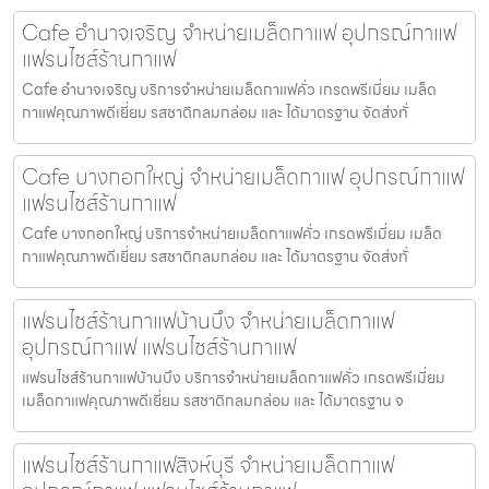
Cafe อำนาจเจริญ จำหน่ายเมล็ดกาแฟ อุปกรณ์กาแฟ
แฟรนไชส์ร้านกาแฟ
Cafe อำนาจเจริญ บริการจำหน่ายเมล็ดกาแฟคั่ว เกรดพรีเมี่ยม เมล็ด
กาแฟคุณภาพดีเยี่ยม รสชาติกลมกล่อม และ ได้มาตรฐาน จัดส่งทั่
Cafe บางกอกใหญ่ จำหน่ายเมล็ดกาแฟ อุปกรณ์กาแฟ
แฟรนไชส์ร้านกาแฟ
Cafe บางกอกใหญ่ บริการจำหน่ายเมล็ดกาแฟคั่ว เกรดพรีเมี่ยม เมล็ด
กาแฟคุณภาพดีเยี่ยม รสชาติกลมกล่อม และ ได้มาตรฐาน จัดส่งทั่
แฟรนไชส์ร้านกาแฟบ้านบึง จำหน่ายเมล็ดกาแฟ
อุปกรณ์กาแฟ แฟรนไชส์ร้านกาแฟ
แฟรนไชส์ร้านกาแฟบ้านบึง บริการจำหน่ายเมล็ดกาแฟคั่ว เกรดพรีเมี่ยม
เมล็ดกาแฟคุณภาพดีเยี่ยม รสชาติกลมกล่อม และ ได้มาตรฐาน จ
แฟรนไชส์ร้านกาแฟสิงห์บุรี จำหน่ายเมล็ดกาแฟ