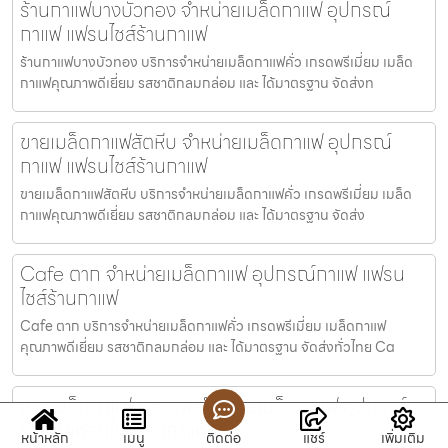
ร้านกาแฟบางบัวทอง จำหน่ายเมล็ดกาแฟ อุปกรณ์
กาแฟ แฟรนไชส์ร้านกาแฟ
ร้านกาแฟบางบัวทอง บริการจำหน่ายเมล็ดกาแฟคั่ว เกรดพรีเมี่ยม เมล็ด
กาแฟคุณภาพดีเยี่ยม รสชาติกลมกล่อม และ ได้มาตรฐาน จัดส่งท
ขายเมล็ดกาแฟสัตหีบ จำหน่ายเมล็ดกาแฟ อุปกรณ์
กาแฟ แฟรนไชส์ร้านกาแฟ
ขายเมล็ดกาแฟสัตหีบ บริการจำหน่ายเมล็ดกาแฟคั่ว เกรดพรีเมี่ยม เมล็ด
กาแฟคุณภาพดีเยี่ยม รสชาติกลมกล่อม และ ได้มาตรฐาน จัดส่ง
Cafe ตาก จำหน่ายเมล็ดกาแฟ อุปกรณ์กาแฟ แฟรน
ไชส์ร้านกาแฟ
Cafe ตาก บริการจำหน่ายเมล็ดกาแฟคั่ว เกรดพรีเมี่ยม เมล็ดกาแฟ
คุณภาพดีเยี่ยม รสชาติกลมกล่อม และ ได้มาตรฐาน จัดส่งทั่วไทย Ca
ขายเมล็ดกาแฟกรุงเทพ จำหน่ายเมล็ดกาแฟ อุปกรณ์
กาแฟ แฟรนไชส์ร้านกาแฟ
หน้าหลัก
เมนู
ติดต่อ
แชร์
เพิ่มเติม