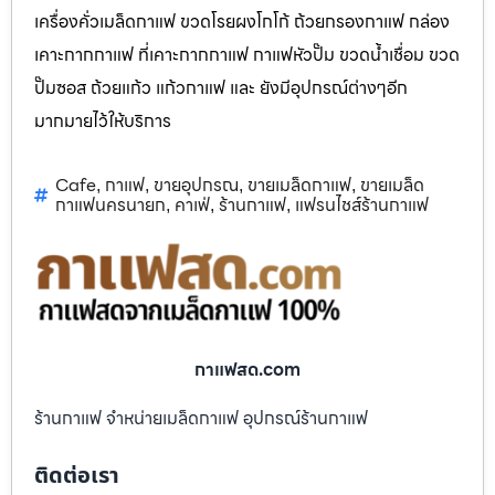
เครื่องคั่วเมล็ดกาแฟ ขวดโรยผงโกโก้ ถ้วยกรองกาแฟ กล่อง
เคาะกากกาแฟ ที่เคาะกากกาแฟ กาแฟหัวปั๊ม ขวดน้ำเชื่อม ขวด
ปั๊มซอส ถ้วยแก้ว แก้วกาแฟ และ ยังมีอุปกรณ์ต่างๆอีก
มากมายไว้ให้บริการ
Cafe
กาแฟ
ขายอุปกรณ
ขายเมล็ดกาแฟ
ขายเมล็ด
,
,
,
,
กาแฟนครนายก
คาเฟ่
ร้านกาแฟ
แฟรนไชส์ร้านกาแฟ
,
,
,
กาแฟสด.com
ร้านกาแฟ จำหน่ายเมล็ดกาแฟ อุปกรณ์ร้านกาแฟ
ติดต่อเรา