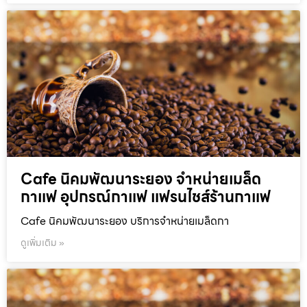
Cafe นิคมพัฒนาระยอง จำหน่ายเมล็ด
กาแฟ อุปกรณ์กาแฟ แฟรนไชส์ร้านกาแฟ
Cafe นิคมพัฒนาระยอง บริการจำหน่ายเมล็ดกา
ดูเพิ่มเติม »