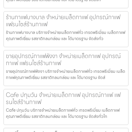
ร้านกาแฟบางบาล จำหน่ายเมล็ดกาแฟ อุปกรณ์กาแฟ
แฟรนไชส์ร้านกาแฟ
ร้านกาแฟบางบาล บริการจำหน่ายเมล็ดกาแฟคั่ว เกรดพรีเมี่ยม เมล็ดกาแฟ
คุณภาพดีเยี่ยม รสชาติกลมกล่อม และ ได้มาตรฐาน จัดส่งทั่ว
ขายอุปกรณ์กาแฟพังงา จำหน่ายเมล็ดกาแฟ อุปกรณ์
กาแฟ แฟรนไชส์ร้านกาแฟ
ขายอุปกรณ์กาแฟพังงา บริการจำหน่ายเมล็ดกาแฟคั่ว เกรดพรีเมี่ยม เมล็ด
กาแฟคุณภาพดีเยี่ยม รสชาติกลมกล่อม และ ได้มาตรฐาน จัดส่
Cafe ปทุมวัน จำหน่ายเมล็ดกาแฟ อุปกรณ์กาแฟ แฟ
รนไชส์ร้านกาแฟ
Cafe ปทุมวัน บริการจำหน่ายเมล็ดกาแฟคั่ว เกรดพรีเมี่ยม เมล็ดกาแฟ
คุณภาพดีเยี่ยม รสชาติกลมกล่อม และ ได้มาตรฐาน จัดส่งทั่วไท