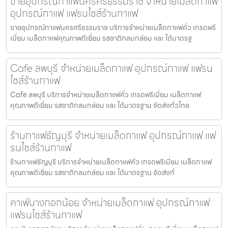
ขายอุปกรณ์กาแฟนครศรีธรรมราช จำหน่ายเมล็ดกาแฟ
อุปกรณ์กาแฟ แฟรนไชส์ร้านกาแฟ
ขายอุปกรณ์กาแฟนครศรีธรรมราช บริการจำหน่ายเมล็ดกาแฟคั่ว เกรดพรี
เมี่ยม เมล็ดกาแฟคุณภาพดีเยี่ยม รสชาติกลมกล่อม และ ได้มาตรฐ
Cafe ลพบุรี จำหน่ายเมล็ดกาแฟ อุปกรณ์กาแฟ แฟรน
ไชส์ร้านกาแฟ
Cafe ลพบุรี บริการจำหน่ายเมล็ดกาแฟคั่ว เกรดพรีเมี่ยม เมล็ดกาแฟ
คุณภาพดีเยี่ยม รสชาติกลมกล่อม และ ได้มาตรฐาน จัดส่งทั่วไทย
ร้านกาแฟธัญบุรี จำหน่ายเมล็ดกาแฟ อุปกรณ์กาแฟ แฟ
รนไชส์ร้านกาแฟ
ร้านกาแฟธัญบุรี บริการจำหน่ายเมล็ดกาแฟคั่ว เกรดพรีเมี่ยม เมล็ดกาแฟ
คุณภาพดีเยี่ยม รสชาติกลมกล่อม และ ได้มาตรฐาน จัดส่งทั่
คาเฟ่บางกอกน้อย จำหน่ายเมล็ดกาแฟ อุปกรณ์กาแฟ
แฟรนไชส์ร้านกาแฟ