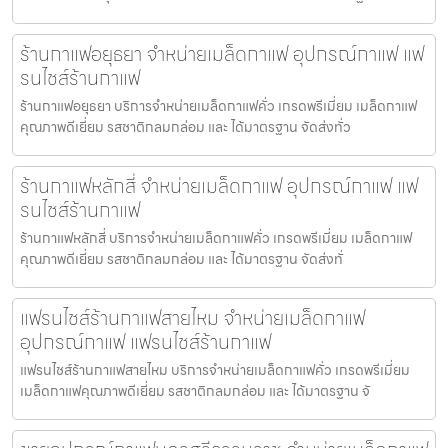
ร้านกาแฟอยุธยา จำหน่ายเมล็ดกาแฟ อุปกรณ์กาแฟ แฟ
รนไชส์ร้านกาแฟ
ร้านกาแฟอยุธยา บริการจำหน่ายเมล็ดกาแฟคั่ว เกรดพรีเมี่ยม เมล็ดกาแฟ
คุณภาพดีเยี่ยม รสชาติกลมกล่อม และ ได้มาตรฐาน จัดส่งทั่ว
ร้านกาแฟหลักสี่ จำหน่ายเมล็ดกาแฟ อุปกรณ์กาแฟ แฟ
รนไชส์ร้านกาแฟ
ร้านกาแฟหลักสี่ บริการจำหน่ายเมล็ดกาแฟคั่ว เกรดพรีเมี่ยม เมล็ดกาแฟ
คุณภาพดีเยี่ยม รสชาติกลมกล่อม และ ได้มาตรฐาน จัดส่งทั่
แฟรนไชส์ร้านกาแฟสายไหม จำหน่ายเมล็ดกาแฟ
อุปกรณ์กาแฟ แฟรนไชส์ร้านกาแฟ
แฟรนไชส์ร้านกาแฟสายไหม บริการจำหน่ายเมล็ดกาแฟคั่ว เกรดพรีเมี่ยม
เมล็ดกาแฟคุณภาพดีเยี่ยม รสชาติกลมกล่อม และ ได้มาตรฐาน จั