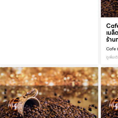
Cafe
เมล็
ร้าน
Cafe ถ
ดูเพิ่มเต