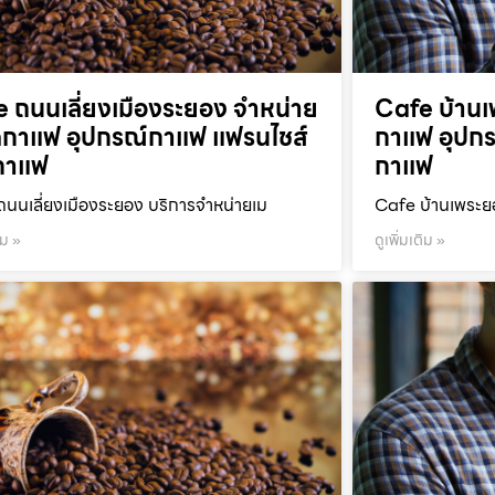
 ถนนเลี่ยงเมืองระยอง จำหน่าย
Cafe บ้านเ
ดกาแฟ อุปกรณ์กาแฟ แฟรนไชส์
กาแฟ อุปกร
กาแฟ
กาแฟ
นนเลี่ยงเมืองระยอง บริการจำหน่ายเม
Cafe บ้านเพระย
ิม »
ดูเพิ่มเติม »