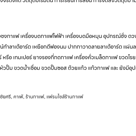
รตั้งแต่ วัตถุดิบเริ่มต้น การเรียนการสอน การจัดส่งวัตถุดิบ ไม
องชงกาแฟ เครื่องบดกาแฟไฟฟ้า เครื่องบดมือหมุน อุปกรณ์ชั่ง ต
รณ์ทำลาเต้อาร์ต เหยือกตีฟองนม ปากกาวาดลายลาเต้อาร์ต แผ่นล
 หรือ เทมเปอร์ ยางรองที่กดกาแฟ เครื่องคั่วเมล็ดกาแฟ ขวดโรย
ั๊ม ขวดน้ำเชื่อม ขวดปั๊มซอส ถ้วยแก้ว แก้วกาแฟ และ ยังมีอุ
ัยศรี
คาเฟ่
ร้านกาแฟ
แฟรนไชส์ร้านกาแฟ
,
,
,