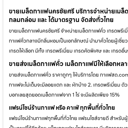
ขายเมล็ดกาแฟนครชัยศรี บริการจำหน่ายเมล็ดก
กลมกล่อม และ ได้มาตรฐาน จัดส่งทั่วไทย
ขายเมล็ดกาแฟนครชัยศรี จำหน่ายเมล็ดกาแฟคั่ว เกรดพรีเม
กาแฟคั่วกลางมีกลิ่นหอมเป็นเอกลักษณ์ นำมาคั่วโดยผู้เชี่ย
เกรดให้เลือก มีทั้ง เกรดพรีเมี่ยม เกรดคัดพิเศษ และ เกรดอื่
ขายส่งเมล็ดกาแฟคั่ว เมล็ดกาแฟมีให้เลือกหล
ขายส่งเมล็ดกาแฟคั่ว ราคาถูกๆ ให้บริการโดย กาแฟสด.com 
กาแฟจะไม่เต็มจะมีลอยแตก และ หักบ้าง 2. เกรดพรีเมี่ยม ต
บอกเลยสุดยอดเมล็ดกาแฟจาก 1 ไร่ จะมีผลิตเพียง 15%
แฟรน์ไชน์ร้านกาแฟ หรือ คาเฟ่ ทุกพื้นที่ทั่วไทย
แฟรน์ไชน์ร้านกาแฟทุกพื้นที่ทั่วไทย แฟรนไชส์ขายดี สำหรับผู