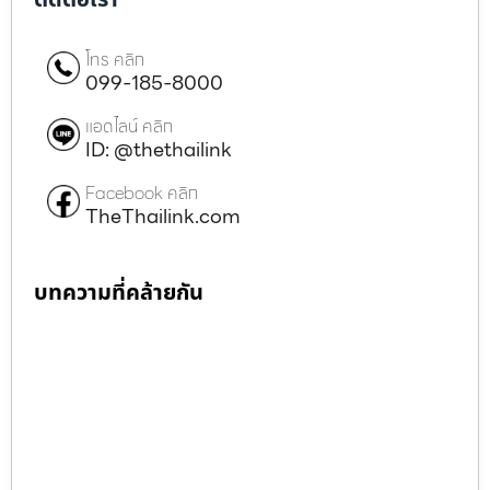
ติดต่อเรา
โทร คลิก
099-185-8000
แอดไลน์ คลิก
ID: @thethailink
Facebook คลิก
TheThailink.com
บทความที่คล้ายกัน