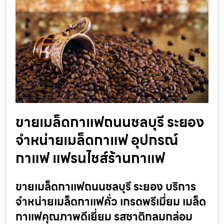
ขายเมล็ดกาแฟถนนชลบุรี ระยอง
จำหน่ายเมล็ดกาแฟ อุปกรณ์
กาแฟ แฟรนไชส์ร้านกาแฟ
ขายเมล็ดกาแฟถนนชลบุรี ระยอง บริการ
จำหน่ายเมล็ดกาแฟคั่ว เกรดพรีเมี่ยม เมล็ด
กาแฟคุณภาพดีเยี่ยม รสชาติกลมกล่อม