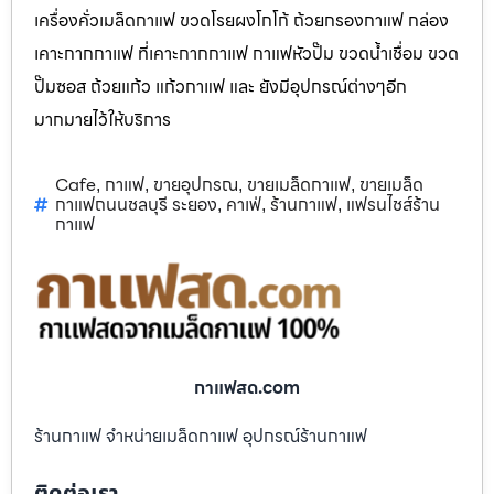
เครื่องคั่วเมล็ดกาแฟ ขวดโรยผงโกโก้ ถ้วยกรองกาแฟ กล่อง
เคาะกากกาแฟ ที่เคาะกากกาแฟ กาแฟหัวปั๊ม ขวดน้ำเชื่อม ขวด
ปั๊มซอส ถ้วยแก้ว แก้วกาแฟ และ ยังมีอุปกรณ์ต่างๆอีก
มากมายไว้ให้บริการ
Cafe
กาแฟ
ขายอุปกรณ
ขายเมล็ดกาแฟ
ขายเมล็ด
,
,
,
,
กาแฟถนนชลบุรี ระยอง
คาเฟ่
ร้านกาแฟ
แฟรนไชส์ร้าน
,
,
,
กาแฟ
กาแฟสด.com
ร้านกาแฟ จำหน่ายเมล็ดกาแฟ อุปกรณ์ร้านกาแฟ