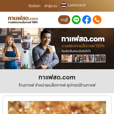
LANGUAGE
ติดต่อเรา
เข้าสู่ระบบ
เมนู
กาแฟสด.com
ร้านกาแฟ จำหน่ายเมล็ดกาแฟ อุปกรณ์ร้านกาแฟ