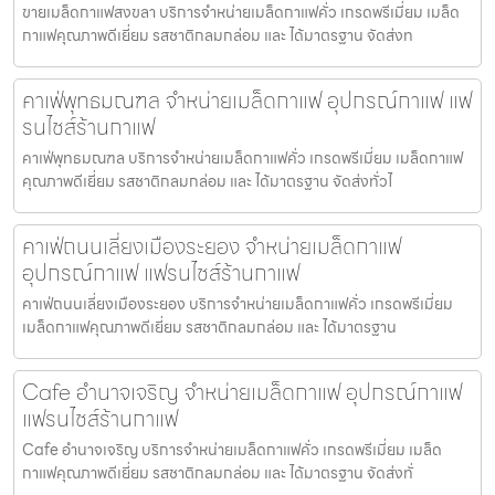
ขายเมล็ดกาแฟสงขลา บริการจำหน่ายเมล็ดกาแฟคั่ว เกรดพรีเมี่ยม เมล็ด
กาแฟคุณภาพดีเยี่ยม รสชาติกลมกล่อม และ ได้มาตรฐาน จัดส่งท
คาเฟ่พุทธมณฑล จำหน่ายเมล็ดกาแฟ อุปกรณ์กาแฟ แฟ
รนไชส์ร้านกาแฟ
คาเฟ่พุทธมณฑล บริการจำหน่ายเมล็ดกาแฟคั่ว เกรดพรีเมี่ยม เมล็ดกาแฟ
คุณภาพดีเยี่ยม รสชาติกลมกล่อม และ ได้มาตรฐาน จัดส่งทั่วไ
คาเฟ่ถนนเลี่ยงเมืองระยอง จำหน่ายเมล็ดกาแฟ
อุปกรณ์กาแฟ แฟรนไชส์ร้านกาแฟ
คาเฟ่ถนนเลี่ยงเมืองระยอง บริการจำหน่ายเมล็ดกาแฟคั่ว เกรดพรีเมี่ยม
เมล็ดกาแฟคุณภาพดีเยี่ยม รสชาติกลมกล่อม และ ได้มาตรฐาน
Cafe อำนาจเจริญ จำหน่ายเมล็ดกาแฟ อุปกรณ์กาแฟ
แฟรนไชส์ร้านกาแฟ
Cafe อำนาจเจริญ บริการจำหน่ายเมล็ดกาแฟคั่ว เกรดพรีเมี่ยม เมล็ด
กาแฟคุณภาพดีเยี่ยม รสชาติกลมกล่อม และ ได้มาตรฐาน จัดส่งทั่