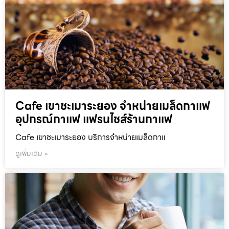
Cafe เขาชะเมาระยอง จำหน่ายเมล็ดกาแฟ
อุปกรณ์กาแฟ แฟรนไชส์ร้านกาแฟ
Cafe เขาชะเมาระยอง บริการจำหน่ายเมล็ดกาแ
ดูเพิ่มเติม »