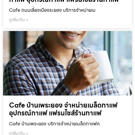
Cafe ถนนเลี่ยงเมืองระยอง บริการจำหน่ายเม
ดูเพิ่มเติม »
Cafe บ้านเพระยอง จำหน่ายเมล็ดกาแฟ
อุปกรณ์กาแฟ แฟรนไชส์ร้านกาแฟ
Cafe บ้านเพระยอง บริการจำหน่ายเมล็ดกาแฟค
ดูเพิ่มเติม »