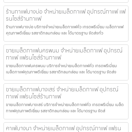
ร้านกาแฟบางบ่อ จำหน่ายเมล็ดกาแฟ อุปกรณ์กาแฟ แฟ
รนไชส์ร้านกาแฟ
ร้านกาแฟบางบ่อ บริการจำหน่ายเมล็ดกาแฟคั่ว เกรดพรีเมี่ยม เมล็ดกาแฟ
คุณภาพดีเยี่ยม รสชาติกลมกล่อม และ ได้มาตรฐาน จัดส่งทั่ว
ขายเมล็ดกาแฟนครพนม จำหน่ายเมล็ดกาแฟ อุปกรณ์
กาแฟ แฟรนไชส์ร้านกาแฟ
ขายเมล็ดกาแฟนครพนม บริการจำหน่ายเมล็ดกาแฟคั่ว เกรดพรีเมี่ยม
เมล็ดกาแฟคุณภาพดีเยี่ยม รสชาติกลมกล่อม และ ได้มาตรฐาน จัดส่ง
ขายเมล็ดกาแฟบางเสร่ จำหน่ายเมล็ดกาแฟ อุปกรณ์
กาแฟ แฟรนไชส์ร้านกาแฟ
ขายเมล็ดกาแฟบางเสร่ บริการจำหน่ายเมล็ดกาแฟคั่ว เกรดพรีเมี่ยม เมล็ด
กาแฟคุณภาพดีเยี่ยม รสชาติกลมกล่อม และ ได้มาตรฐาน จัดส่
คาเฟ่บางนา จำหน่ายเมล็ดกาแฟ อุปกรณ์กาแฟ แฟรน