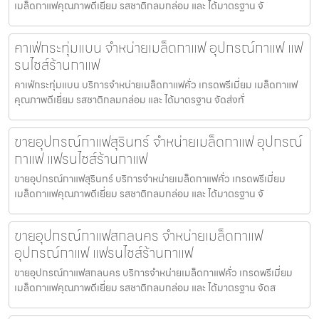
เมล็ดกาแฟคุณภาพดีเยี่ยม รสชาติกลมกล่อม และ ได้มาตรฐาน จั
คาเฟ่กระทุ่มแบน จำหน่ายเมล็ดกาแฟ อุปกรณ์กาแฟ แฟ
รนไชส์ร้านกาแฟ
คาเฟ่กระทุ่มแบน บริการจำหน่ายเมล็ดกาแฟคั่ว เกรดพรีเมี่ยม เมล็ดกาแฟ
คุณภาพดีเยี่ยม รสชาติกลมกล่อม และ ได้มาตรฐาน จัดส่งทั่
ขายอุปกรณ์กาแฟสุรินทร์ จำหน่ายเมล็ดกาแฟ อุปกรณ์
กาแฟ แฟรนไชส์ร้านกาแฟ
ขายอุปกรณ์กาแฟสุรินทร์ บริการจำหน่ายเมล็ดกาแฟคั่ว เกรดพรีเมี่ยม
เมล็ดกาแฟคุณภาพดีเยี่ยม รสชาติกลมกล่อม และ ได้มาตรฐาน จั
ขายอุปกรณ์กาแฟสกลนคร จำหน่ายเมล็ดกาแฟ
อุปกรณ์กาแฟ แฟรนไชส์ร้านกาแฟ
ขายอุปกรณ์กาแฟสกลนคร บริการจำหน่ายเมล็ดกาแฟคั่ว เกรดพรีเมี่ยม
เมล็ดกาแฟคุณภาพดีเยี่ยม รสชาติกลมกล่อม และ ได้มาตรฐาน จัดส