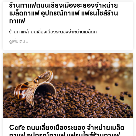
ร้านกาแฟถนนเลี่ยงเมืองระยองจำหน่าย
เมล็ดกาแฟ อุปกรณ์กาแฟ แฟรนไชส์ร้าน
กาแฟ
ร้านกาแฟถนนเลี่ยงเมืองระยองจำหน่ายเมล็ดก
ดูเพิ่มเติม »
Cafe ถนนเลี่ยงเมืองระยอง จำหน่ายเมล็ด
กาแฟ อุปกรณ์กาแฟ แฟรนไชส์ร้านกาแฟ