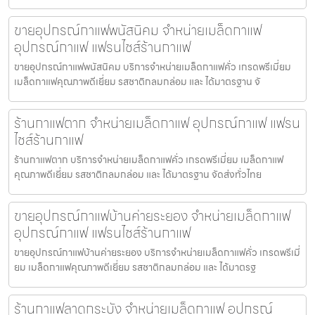
ขายอุปกรณ์กาแฟพนัสนิคม จำหน่ายเมล็ดกาแฟ
อุปกรณ์กาแฟ แฟรนไชส์ร้านกาแฟ
ขายอุปกรณ์กาแฟพนัสนิคม บริการจำหน่ายเมล็ดกาแฟคั่ว เกรดพรีเมี่ยม
เมล็ดกาแฟคุณภาพดีเยี่ยม รสชาติกลมกล่อม และ ได้มาตรฐาน จั
ร้านกาแฟตาก จำหน่ายเมล็ดกาแฟ อุปกรณ์กาแฟ แฟรน
ไชส์ร้านกาแฟ
ร้านกาแฟตาก บริการจำหน่ายเมล็ดกาแฟคั่ว เกรดพรีเมี่ยม เมล็ดกาแฟ
คุณภาพดีเยี่ยม รสชาติกลมกล่อม และ ได้มาตรฐาน จัดส่งทั่วไทย
ขายอุปกรณ์กาแฟบ้านค่ายระยอง จำหน่ายเมล็ดกาแฟ
อุปกรณ์กาแฟ แฟรนไชส์ร้านกาแฟ
ขายอุปกรณ์กาแฟบ้านค่ายระยอง บริการจำหน่ายเมล็ดกาแฟคั่ว เกรดพรีเมี่
ยม เมล็ดกาแฟคุณภาพดีเยี่ยม รสชาติกลมกล่อม และ ได้มาตรฐ
ร้านกาแฟลาดกระบัง จำหน่ายเมล็ดกาแฟ อุปกรณ์