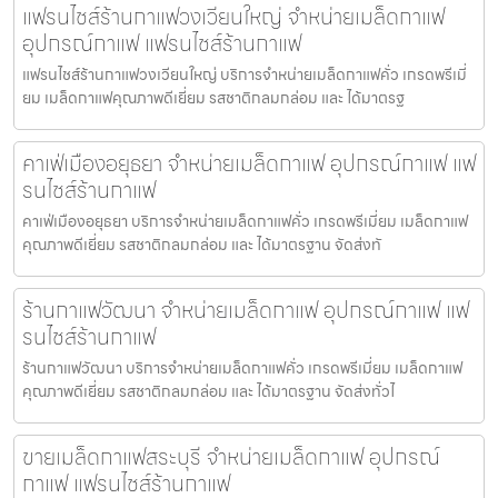
แฟรนไชส์ร้านกาแฟวงเวียนใหญ่ จำหน่ายเมล็ดกาแฟ
อุปกรณ์กาแฟ แฟรนไชส์ร้านกาแฟ
แฟรนไชส์ร้านกาแฟวงเวียนใหญ่ บริการจำหน่ายเมล็ดกาแฟคั่ว เกรดพรีเมี่
ยม เมล็ดกาแฟคุณภาพดีเยี่ยม รสชาติกลมกล่อม และ ได้มาตรฐ
คาเฟ่เมืองอยุธยา จำหน่ายเมล็ดกาแฟ อุปกรณ์กาแฟ แฟ
รนไชส์ร้านกาแฟ
คาเฟ่เมืองอยุธยา บริการจำหน่ายเมล็ดกาแฟคั่ว เกรดพรีเมี่ยม เมล็ดกาแฟ
คุณภาพดีเยี่ยม รสชาติกลมกล่อม และ ได้มาตรฐาน จัดส่งทั
ร้านกาแฟวัฒนา จำหน่ายเมล็ดกาแฟ อุปกรณ์กาแฟ แฟ
รนไชส์ร้านกาแฟ
ร้านกาแฟวัฒนา บริการจำหน่ายเมล็ดกาแฟคั่ว เกรดพรีเมี่ยม เมล็ดกาแฟ
คุณภาพดีเยี่ยม รสชาติกลมกล่อม และ ได้มาตรฐาน จัดส่งทั่วไ
ขายเมล็ดกาแฟสระบุรี จำหน่ายเมล็ดกาแฟ อุปกรณ์
กาแฟ แฟรนไชส์ร้านกาแฟ