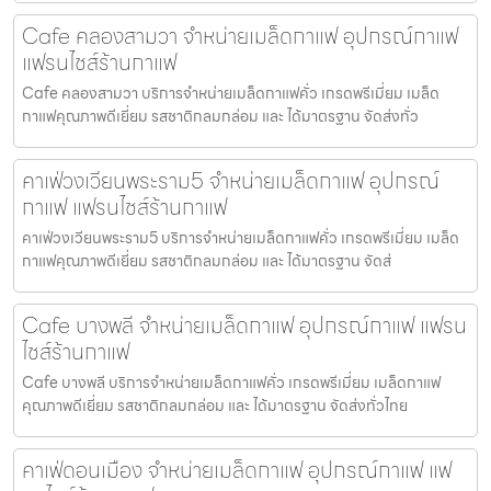
Cafe คลองสามวา จำหน่ายเมล็ดกาแฟ อุปกรณ์กาแฟ
แฟรนไชส์ร้านกาแฟ
Cafe คลองสามวา บริการจำหน่ายเมล็ดกาแฟคั่ว เกรดพรีเมี่ยม เมล็ด
กาแฟคุณภาพดีเยี่ยม รสชาติกลมกล่อม และ ได้มาตรฐาน จัดส่งทั่ว
คาเฟ่วงเวียนพระราม5 จำหน่ายเมล็ดกาแฟ อุปกรณ์
กาแฟ แฟรนไชส์ร้านกาแฟ
คาเฟ่วงเวียนพระราม5 บริการจำหน่ายเมล็ดกาแฟคั่ว เกรดพรีเมี่ยม เมล็ด
กาแฟคุณภาพดีเยี่ยม รสชาติกลมกล่อม และ ได้มาตรฐาน จัดส่
Cafe บางพลี จำหน่ายเมล็ดกาแฟ อุปกรณ์กาแฟ แฟรน
ไชส์ร้านกาแฟ
Cafe บางพลี บริการจำหน่ายเมล็ดกาแฟคั่ว เกรดพรีเมี่ยม เมล็ดกาแฟ
คุณภาพดีเยี่ยม รสชาติกลมกล่อม และ ได้มาตรฐาน จัดส่งทั่วไทย
คาเฟ่ดอนเมือง จำหน่ายเมล็ดกาแฟ อุปกรณ์กาแฟ แฟ