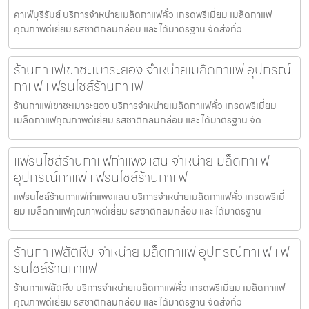
คาเฟ่บุรีรัมย์ บริการจำหน่ายเมล็ดกาแฟคั่ว เกรดพรีเมี่ยม เมล็ดกาแฟ
คุณภาพดีเยี่ยม รสชาติกลมกล่อม และ ได้มาตรฐาน จัดส่งทั่ว
ร้านกาแฟเขาชะเมาระยอง จำหน่ายเมล็ดกาแฟ อุปกรณ์
กาแฟ แฟรนไชส์ร้านกาแฟ
ร้านกาแฟเขาชะเมาระยอง บริการจำหน่ายเมล็ดกาแฟคั่ว เกรดพรีเมี่ยม
เมล็ดกาแฟคุณภาพดีเยี่ยม รสชาติกลมกล่อม และ ได้มาตรฐาน จัด
แฟรนไชส์ร้านกาแฟกำแพงแสน จำหน่ายเมล็ดกาแฟ
อุปกรณ์กาแฟ แฟรนไชส์ร้านกาแฟ
แฟรนไชส์ร้านกาแฟกำแพงแสน บริการจำหน่ายเมล็ดกาแฟคั่ว เกรดพรีเมี่
ยม เมล็ดกาแฟคุณภาพดีเยี่ยม รสชาติกลมกล่อม และ ได้มาตรฐาน
ร้านกาแฟสัตหีบ จำหน่ายเมล็ดกาแฟ อุปกรณ์กาแฟ แฟ
รนไชส์ร้านกาแฟ
ร้านกาแฟสัตหีบ บริการจำหน่ายเมล็ดกาแฟคั่ว เกรดพรีเมี่ยม เมล็ดกาแฟ
คุณภาพดีเยี่ยม รสชาติกลมกล่อม และ ได้มาตรฐาน จัดส่งทั่ว