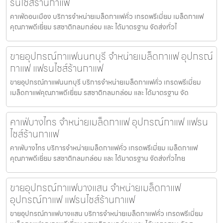
รนไชส์ร้านกาแฟ
คาเฟ่ดอนเมือง บริการจำหน่ายเมล็ดกาแฟคั่ว เกรดพรีเมี่ยม เมล็ดกาแฟ
คุณภาพดีเยี่ยม รสชาติกลมกล่อม และ ได้มาตรฐาน จัดส่งทั่วไ
ขายอุปกรณ์กาแฟนนทบุรี จำหน่ายเมล็ดกาแฟ อุปกรณ์
กาแฟ แฟรนไชส์ร้านกาแฟ
ขายอุปกรณ์กาแฟนนทบุรี บริการจำหน่ายเมล็ดกาแฟคั่ว เกรดพรีเมี่ยม
เมล็ดกาแฟคุณภาพดีเยี่ยม รสชาติกลมกล่อม และ ได้มาตรฐาน จัด
คาเฟ่บางไทร จำหน่ายเมล็ดกาแฟ อุปกรณ์กาแฟ แฟรน
ไชส์ร้านกาแฟ
คาเฟ่บางไทร บริการจำหน่ายเมล็ดกาแฟคั่ว เกรดพรีเมี่ยม เมล็ดกาแฟ
คุณภาพดีเยี่ยม รสชาติกลมกล่อม และ ได้มาตรฐาน จัดส่งทั่วไทย
ขายอุปกรณ์กาแฟบางแสน จำหน่ายเมล็ดกาแฟ
อุปกรณ์กาแฟ แฟรนไชส์ร้านกาแฟ
ขายอุปกรณ์กาแฟบางแสน บริการจำหน่ายเมล็ดกาแฟคั่ว เกรดพรีเมี่ยม