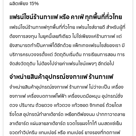
ผลิตเพียง 15%
แฟรน์ไชน์ร้านกาแฟ หรือ คาเฟ่ ทุกพื้นที่ทั่วไทย
แฟรน์ไชน์ร้านกาแฟทุกพื้นที่ทั่วไทย แฟรนไชส์ขายดี สำหรับผู้ที่
ต้องการลงทุน ในยุคนี้เลยทีเดียว ไม่ใช่เพียงแค่ร้านกาแฟ แต่
ยังสามารถทำเป็นคาเฟ่ได้อีกด้วย แพ็กเกจแฟรนไชส์ของเรา มี
บริการครบวงจรตั้งแต่ วัตถุดิบเริ่มต้น การเรียนการสอน การ
จัดส่งวัตถุดิบ ไม่ต้องไปจ่ายค่าเเฟรนไชน์แพงๆ อีกต่อไป
จำหน่ายสินค้าอุปกรณ์ชงกาแฟ ร้านกาแฟ
จำหน่ายสินค้าอุปกรณ์ชงกาแฟ ร้านกาแฟ ไม่ว่าจะเป็น เครื่อง
ชงกาแฟ เครื่องบดกาแฟไฟฟ้า เครื่องบดมือหมุน อุปกรณ์ชั่ง
ตวง ปริมาณ ถ้วยตวง แก้วตวง แก้วซอต จิกเกอร์ ถ้วยโดส
ริ่งโดส อุปกรณ์ทำลาเต้อาร์ต เหยือกตีฟองนม ปากกาวาดลาย
ลาเต้อาร์ต แผ่นลายลาเต้อาร์ต ขวดโรยผงโกโก้ นมสดแช่เย็น
ขวดทำวิปครีม แทมเปอร์ หรือ เทมเปอร์ ยางรองที่กดกาแฟ