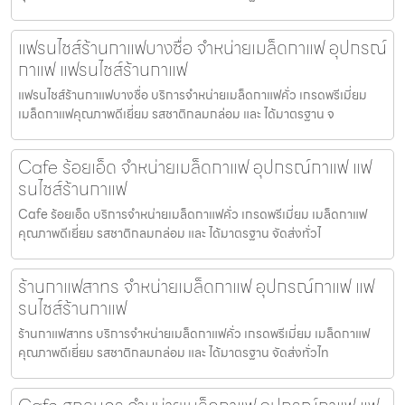
แฟรนไชส์ร้านกาแฟบางซื่อ จำหน่ายเมล็ดกาแฟ อุปกรณ์
กาแฟ แฟรนไชส์ร้านกาแฟ
แฟรนไชส์ร้านกาแฟบางซื่อ บริการจำหน่ายเมล็ดกาแฟคั่ว เกรดพรีเมี่ยม
เมล็ดกาแฟคุณภาพดีเยี่ยม รสชาติกลมกล่อม และ ได้มาตรฐาน จ
Cafe ร้อยเอ็ด จำหน่ายเมล็ดกาแฟ อุปกรณ์กาแฟ แฟ
รนไชส์ร้านกาแฟ
Cafe ร้อยเอ็ด บริการจำหน่ายเมล็ดกาแฟคั่ว เกรดพรีเมี่ยม เมล็ดกาแฟ
คุณภาพดีเยี่ยม รสชาติกลมกล่อม และ ได้มาตรฐาน จัดส่งทั่วไ
ร้านกาแฟสาทร จำหน่ายเมล็ดกาแฟ อุปกรณ์กาแฟ แฟ
รนไชส์ร้านกาแฟ
ร้านกาแฟสาทร บริการจำหน่ายเมล็ดกาแฟคั่ว เกรดพรีเมี่ยม เมล็ดกาแฟ
คุณภาพดีเยี่ยม รสชาติกลมกล่อม และ ได้มาตรฐาน จัดส่งทั่วไท