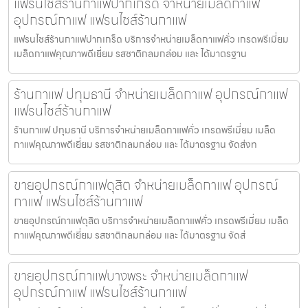
แฟรนไชส์ร้านกาแฟปากเกร็ด จำหน่ายเมล็ดกาแฟ
อุปกรณ์กาแฟ แฟรนไชส์ร้านกาแฟ
แฟรนไชส์ร้านกาแฟปากเกร็ด บริการจำหน่ายเมล็ดกาแฟคั่ว เกรดพรีเมี่ยม
เมล็ดกาแฟคุณภาพดีเยี่ยม รสชาติกลมกล่อม และ ได้มาตรฐาน
ร้านกาแฟ ปทุมธานี จำหน่ายเมล็ดกาแฟ อุปกรณ์กาแฟ
แฟรนไชส์ร้านกาแฟ
ร้านกาแฟ ปทุมธานี บริการจำหน่ายเมล็ดกาแฟคั่ว เกรดพรีเมี่ยม เมล็ด
กาแฟคุณภาพดีเยี่ยม รสชาติกลมกล่อม และ ได้มาตรฐาน จัดส่งท
ขายอุปกรณ์กาแฟดุสิต จำหน่ายเมล็ดกาแฟ อุปกรณ์
กาแฟ แฟรนไชส์ร้านกาแฟ
ขายอุปกรณ์กาแฟดุสิต บริการจำหน่ายเมล็ดกาแฟคั่ว เกรดพรีเมี่ยม เมล็ด
กาแฟคุณภาพดีเยี่ยม รสชาติกลมกล่อม และ ได้มาตรฐาน จัดส่
ขายอุปกรณ์กาแฟบางพระ จำหน่ายเมล็ดกาแฟ
อุปกรณ์กาแฟ แฟรนไชส์ร้านกาแฟ