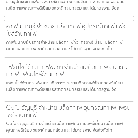
ขายอุปกรณ์กาแฟบางพระ บริการจำหน่ายเมล็ดกาแฟคั่ว เกรดพรีเมี่ยม
เมล็ดกาแฟคุณภาพดีเยี่ยม รสชาติกลมกล่อม และ ได้มาตรฐาน จัดส
คาเฟ่นนทบุรี จำหน่ายเมล็ดกาแฟ อุปกรณ์กาแฟ แฟรน
ไชส์ร้านกาแฟ
คาเฟ่นนทบุรี บริการจำหน่ายเมล็ดกาแฟคั่ว เกรดพรีเมี่ยม เมล็ดกาแฟ
คุณภาพดีเยี่ยม รสชาติกลมกล่อม และ ได้มาตรฐาน จัดส่งทั่วไท
แฟรนไชส์ร้านกาแฟพะเยา จำหน่ายเมล็ดกาแฟ อุปกรณ์
กาแฟ แฟรนไชส์ร้านกาแฟ
แฟรนไชส์ร้านกาแฟพะเยา บริการจำหน่ายเมล็ดกาแฟคั่ว เกรดพรีเมี่ยม
เมล็ดกาแฟคุณภาพดีเยี่ยม รสชาติกลมกล่อม และ ได้มาตรฐาน จัด
Cafe ธัญบุรี จำหน่ายเมล็ดกาแฟ อุปกรณ์กาแฟ แฟรน
ไชส์ร้านกาแฟ
Cafe ธัญบุรี บริการจำหน่ายเมล็ดกาแฟคั่ว เกรดพรีเมี่ยม เมล็ดกาแฟ
คุณภาพดีเยี่ยม รสชาติกลมกล่อม และ ได้มาตรฐาน จัดส่งทั่วไท