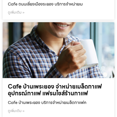
Cafe ถนนเลี่ยงเมืองระยอง บริการจำหน่ายเม
ดูเพิ่มเติม »
Cafe บ้านเพระยอง จำหน่ายเมล็ดกาแฟ
อุปกรณ์กาแฟ แฟรนไชส์ร้านกาแฟ
Cafe บ้านเพระยอง บริการจำหน่ายเมล็ดกาแฟค
ดูเพิ่มเติม »