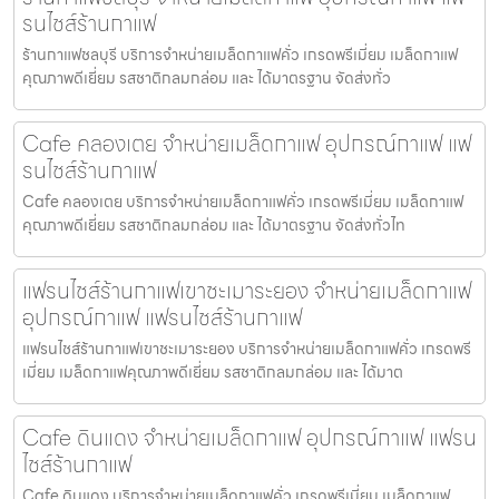
รนไชส์ร้านกาแฟ
ร้านกาแฟชลบุรี บริการจำหน่ายเมล็ดกาแฟคั่ว เกรดพรีเมี่ยม เมล็ดกาแฟ
คุณภาพดีเยี่ยม รสชาติกลมกล่อม และ ได้มาตรฐาน จัดส่งทั่ว
Cafe คลองเตย จำหน่ายเมล็ดกาแฟ อุปกรณ์กาแฟ แฟ
รนไชส์ร้านกาแฟ
Cafe คลองเตย บริการจำหน่ายเมล็ดกาแฟคั่ว เกรดพรีเมี่ยม เมล็ดกาแฟ
คุณภาพดีเยี่ยม รสชาติกลมกล่อม และ ได้มาตรฐาน จัดส่งทั่วไท
แฟรนไชส์ร้านกาแฟเขาชะเมาระยอง จำหน่ายเมล็ดกาแฟ
อุปกรณ์กาแฟ แฟรนไชส์ร้านกาแฟ
แฟรนไชส์ร้านกาแฟเขาชะเมาระยอง บริการจำหน่ายเมล็ดกาแฟคั่ว เกรดพรี
เมี่ยม เมล็ดกาแฟคุณภาพดีเยี่ยม รสชาติกลมกล่อม และ ได้มาต
Cafe ดินแดง จำหน่ายเมล็ดกาแฟ อุปกรณ์กาแฟ แฟรน
ไชส์ร้านกาแฟ
Cafe ดินแดง บริการจำหน่ายเมล็ดกาแฟคั่ว เกรดพรีเมี่ยม เมล็ดกาแฟ