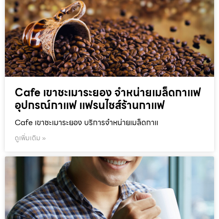
Cafe เขาชะเมาระยอง จำหน่ายเมล็ดกาแฟ
อุปกรณ์กาแฟ แฟรนไชส์ร้านกาแฟ
Cafe เขาชะเมาระยอง บริการจำหน่ายเมล็ดกาแ
ดูเพิ่มเติม »