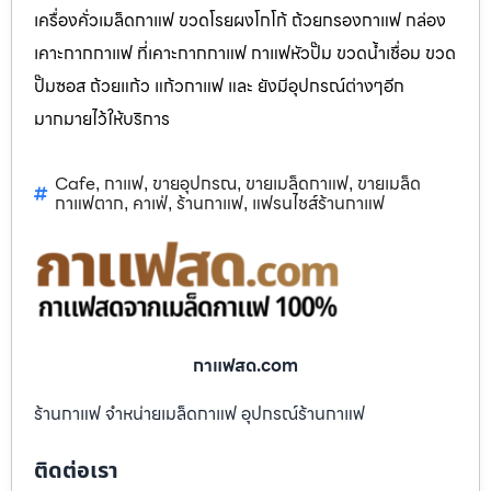
เครื่องคั่วเมล็ดกาแฟ ขวดโรยผงโกโก้ ถ้วยกรองกาแฟ กล่อง
เคาะกากกาแฟ ที่เคาะกากกาแฟ กาแฟหัวปั๊ม ขวดน้ำเชื่อม ขวด
ปั๊มซอส ถ้วยแก้ว แก้วกาแฟ และ ยังมีอุปกรณ์ต่างๆอีก
มากมายไว้ให้บริการ
Cafe
กาแฟ
ขายอุปกรณ
ขายเมล็ดกาแฟ
ขายเมล็ด
,
,
,
,
กาแฟตาก
คาเฟ่
ร้านกาแฟ
แฟรนไชส์ร้านกาแฟ
,
,
,
กาแฟสด.com
ร้านกาแฟ จำหน่ายเมล็ดกาแฟ อุปกรณ์ร้านกาแฟ
ติดต่อเรา