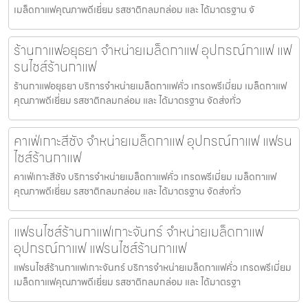
เมล็ดกาแฟคุณภาพดีเยี่ยม รสชาติกลมกล่อม และ ได้มาตรฐาน จั
ร้านกาแฟอยุธยา จำหน่ายเมล็ดกาแฟ อุปกรณ์กาแฟ แฟ
รนไชส์ร้านกาแฟ
ร้านกาแฟอยุธยา บริการจำหน่ายเมล็ดกาแฟคั่ว เกรดพรีเมี่ยม เมล็ดกาแฟ
คุณภาพดีเยี่ยม รสชาติกลมกล่อม และ ได้มาตรฐาน จัดส่งทั่ว
คาเฟ่เกาะสีชัง จำหน่ายเมล็ดกาแฟ อุปกรณ์กาแฟ แฟรน
ไชส์ร้านกาแฟ
คาเฟ่เกาะสีชัง บริการจำหน่ายเมล็ดกาแฟคั่ว เกรดพรีเมี่ยม เมล็ดกาแฟ
คุณภาพดีเยี่ยม รสชาติกลมกล่อม และ ได้มาตรฐาน จัดส่งทั่ว
แฟรนไชส์ร้านกาแฟเกาะจันทร์ จำหน่ายเมล็ดกาแฟ
อุปกรณ์กาแฟ แฟรนไชส์ร้านกาแฟ
แฟรนไชส์ร้านกาแฟเกาะจันทร์ บริการจำหน่ายเมล็ดกาแฟคั่ว เกรดพรีเมี่ยม
เมล็ดกาแฟคุณภาพดีเยี่ยม รสชาติกลมกล่อม และ ได้มาตรฐา