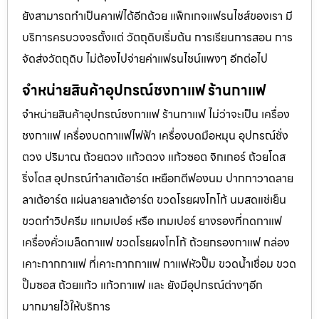
ยังสามารถทำเป็นคาเฟ่ได้อีกด้วย แพ็กเกจแฟรนไชส์ของเรา มี
บริการครบวงจรตั้งแต่ วัตถุดิบเริ่มต้น การเรียนการสอน การ
จัดส่งวัตถุดิบ ไม่ต้องไปจ่ายค่าเเฟรนไชน์แพงๆ อีกต่อไป
จำหน่ายสินค้าอุปกรณ์ชงกาแฟ ร้านกาแฟ
จำหน่ายสินค้าอุปกรณ์ชงกาแฟ ร้านกาแฟ ไม่ว่าจะเป็น เครื่อง
ชงกาแฟ เครื่องบดกาแฟไฟฟ้า เครื่องบดมือหมุน อุปกรณ์ชั่ง
ตวง ปริมาณ ถ้วยตวง แก้วตวง แก้วซอต จิกเกอร์ ถ้วยโดส
ริ่งโดส อุปกรณ์ทำลาเต้อาร์ต เหยือกตีฟองนม ปากกาวาดลาย
ลาเต้อาร์ต แผ่นลายลาเต้อาร์ต ขวดโรยผงโกโก้ นมสดแช่เย็น
ขวดทำวิปครีม แทมเปอร์ หรือ เทมเปอร์ ยางรองที่กดกาแฟ
เครื่องคั่วเมล็ดกาแฟ ขวดโรยผงโกโก้ ถ้วยกรองกาแฟ กล่อง
เคาะกากกาแฟ ที่เคาะกากกาแฟ กาแฟหัวปั๊ม ขวดน้ำเชื่อม ขวด
ปั๊มซอส ถ้วยแก้ว แก้วกาแฟ และ ยังมีอุปกรณ์ต่างๆอีก
มากมายไว้ให้บริการ