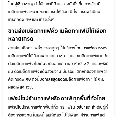
โดยผู้เชี่ยวชาญ ทำให้รสชาติดี และ ลงตัวยิ่งขึ้น ทางร้านมี
เมล็ดกาแฟจำหน่ายหลายเกรดให้เลือก มีทั้ง เกรดพรีเมี่ยม
เกรดคัดพิเศษ และ เกรดอื่นๆ
ขายส่งเมล็ดกาแฟคั่ว เมล็ดกาแฟมีให้เลือก
หลายเกรด
ขายส่งเมล็ดกาแฟคั่ว ราคาถูกๆ ให้บริการโดย กาแฟสด.com
เมล็ดกาแฟมีให้เลือกหลายเกรด เช่น 1. เกรดเมล็ดกาแฟแตกหัก
ตัวเมล็ดกาแฟจะไม่เต็มจะมีลอยแตก และ หักบ้าง 2. เกรดพรีเมี่
ยม ตัวเมล็ดกาแฟจะเต็มสวยงามไม่มีรอยแตกหักของกาแฟ 3.
คัดเกรดพิเศษ ตัวนี้บอกเลยสุดยอดเมล็ดกาแฟจาก 1 ไร่ จะมี
ผลิตเพียง 15%
แฟรน์ไชน์ร้านกาแฟ หรือ คาเฟ่ ทุกพื้นที่ทั่วไทย
แฟรน์ไชน์ร้านกาแฟทุกพื้นที่ทั่วไทย แฟรนไชส์ขายดี สำหรับผู้ที่
ต้องการลงทุน ในยุคนี้เลยทีเดียว ไม่ใช่เพียงแค่ร้านกาแฟ แต่