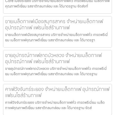
Cafe เมืองระยอง บริการจำหน่ายเมล็ดกาแฟคั่ว เกรดพรีเมี่ยม เมล็ดกาแฟ
คุณภาพดีเยี่ยม รสชาติกลมกล่อม และ ได้มาตรฐาน จัดส่งทั่
ขายเมล็ดกาแฟเมืองสมุทรสาคร จำหน่ายเมล็ดกาแฟ
อุปกรณ์กาแฟ แฟรนไชส์ร้านกาแฟ
ขายเมล็ดกาแฟเมืองสมุทรสาคร บริการจำหน่ายเมล็ดกาแฟคั่ว เกรดพรีเมี่
ยม เมล็ดกาแฟคุณภาพดีเยี่ยม รสชาติกลมกล่อม และ ได้มาตรฐา
ขายอุปกรณ์กาแฟลาดบัวหลวง จำหน่ายเมล็ดกาแฟ
อุปกรณ์กาแฟ แฟรนไชส์ร้านกาแฟ
ขายอุปกรณ์กาแฟลาดบัวหลวง บริการจำหน่ายเมล็ดกาแฟคั่ว เกรดพรีเมี่
ยม เมล็ดกาแฟคุณภาพดีเยี่ยม รสชาติกลมกล่อม และ ได้มาตรฐาน
คาเฟ่วังจันทร์ระยอง จำหน่ายเมล็ดกาแฟ อุปกรณ์กาแฟ
แฟรนไชส์ร้านกาแฟ
คาเฟ่วังจันทร์ระยอง บริการจำหน่ายเมล็ดกาแฟคั่ว เกรดพรีเมี่ยม เมล็ด
กาแฟคุณภาพดีเยี่ยม รสชาติกลมกล่อม และ ได้มาตรฐาน จัดส่