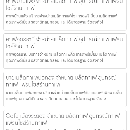
คาเฟ่บ้านแพ้ว จำหน่ายเมล็ดกาแฟ อุปกรณ์กาแฟ แฟรน
ไชส์ร้านกาแฟ
คาเฟ่บ้านแพ้ว บริการจำหน่ายเมล็ดกาแฟคั่ว เกรดพรีเมี่ยม เมล็ดกาแฟ
คุณภาพดีเยี่ยม รสชาติกลมกล่อม และ ได้มาตรฐาน จัดส่งทั่วไ
คาเฟ่อุดรธานี จำหน่ายเมล็ดกาแฟ อุปกรณ์กาแฟ แฟรน
ไชส์ร้านกาแฟ
คาเฟ่อุดรธานี บริการจำหน่ายเมล็ดกาแฟคั่ว เกรดพรีเมี่ยม เมล็ดกาแฟ
คุณภาพดีเยี่ยม รสชาติกลมกล่อม และ ได้มาตรฐาน จัดส่งทั่วไ
ขายเมล็ดกาแฟบ่อทอง จำหน่ายเมล็ดกาแฟ อุปกรณ์
กาแฟ แฟรนไชส์ร้านกาแฟ
ขายเมล็ดกาแฟบ่อทอง บริการจำหน่ายเมล็ดกาแฟคั่ว เกรดพรีเมี่ยม เมล็ด
กาแฟคุณภาพดีเยี่ยม รสชาติกลมกล่อม และ ได้มาตรฐาน จัดส่ง
Cafe เมืองระยอง จำหน่ายเมล็ดกาแฟ อุปกรณ์กาแฟ
แฟรนไชส์ร้านกาแฟ