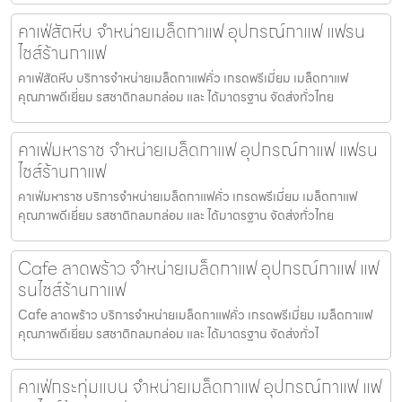
คาเฟ่สัตหีบ จำหน่ายเมล็ดกาแฟ อุปกรณ์กาแฟ แฟรน
ไชส์ร้านกาแฟ
คาเฟ่สัตหีบ บริการจำหน่ายเมล็ดกาแฟคั่ว เกรดพรีเมี่ยม เมล็ดกาแฟ
คุณภาพดีเยี่ยม รสชาติกลมกล่อม และ ได้มาตรฐาน จัดส่งทั่วไทย
คาเฟ่มหาราช จำหน่ายเมล็ดกาแฟ อุปกรณ์กาแฟ แฟรน
ไชส์ร้านกาแฟ
คาเฟ่มหาราช บริการจำหน่ายเมล็ดกาแฟคั่ว เกรดพรีเมี่ยม เมล็ดกาแฟ
คุณภาพดีเยี่ยม รสชาติกลมกล่อม และ ได้มาตรฐาน จัดส่งทั่วไทย
Cafe ลาดพร้าว จำหน่ายเมล็ดกาแฟ อุปกรณ์กาแฟ แฟ
รนไชส์ร้านกาแฟ
Cafe ลาดพร้าว บริการจำหน่ายเมล็ดกาแฟคั่ว เกรดพรีเมี่ยม เมล็ดกาแฟ
คุณภาพดีเยี่ยม รสชาติกลมกล่อม และ ได้มาตรฐาน จัดส่งทั่วไ
คาเฟ่กระทุ่มแบน จำหน่ายเมล็ดกาแฟ อุปกรณ์กาแฟ แฟ