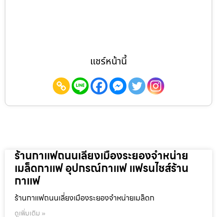
แชร์หน้านี้
ร้านกาแฟถนนเลี่ยงเมืองระยองจำหน่าย
เมล็ดกาแฟ อุปกรณ์กาแฟ แฟรนไชส์ร้าน
กาแฟ
ร้านกาแฟถนนเลี่ยงเมืองระยองจำหน่ายเมล็ดก
ดูเพิ่มเติม »