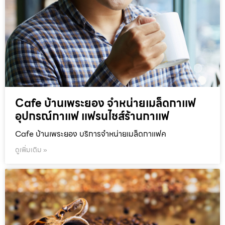
Cafe บ้านเพระยอง จำหน่ายเมล็ดกาแฟ
อุปกรณ์กาแฟ แฟรนไชส์ร้านกาแฟ
Cafe บ้านเพระยอง บริการจำหน่ายเมล็ดกาแฟค
ดูเพิ่มเติม »