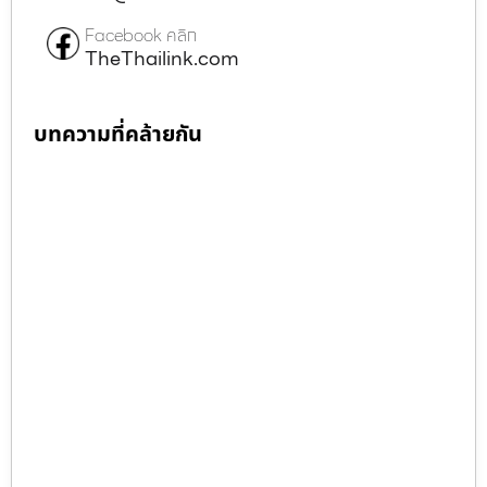
Facebook คลิก
TheThailink.com
บทความที่คล้ายกัน