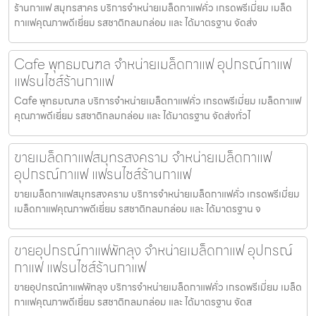
ร้านกาแฟ สมุทรสาคร บริการจำหน่ายเมล็ดกาแฟคั่ว เกรดพรีเมี่ยม เมล็ด
กาแฟคุณภาพดีเยี่ยม รสชาติกลมกล่อม และ ได้มาตรฐาน จัดส่ง
Cafe พุทธมณฑล จำหน่ายเมล็ดกาแฟ อุปกรณ์กาแฟ
แฟรนไชส์ร้านกาแฟ
Cafe พุทธมณฑล บริการจำหน่ายเมล็ดกาแฟคั่ว เกรดพรีเมี่ยม เมล็ดกาแฟ
คุณภาพดีเยี่ยม รสชาติกลมกล่อม และ ได้มาตรฐาน จัดส่งทั่วไ
ขายเมล็ดกาแฟสมุทรสงคราม จำหน่ายเมล็ดกาแฟ
อุปกรณ์กาแฟ แฟรนไชส์ร้านกาแฟ
ขายเมล็ดกาแฟสมุทรสงคราม บริการจำหน่ายเมล็ดกาแฟคั่ว เกรดพรีเมี่ยม
เมล็ดกาแฟคุณภาพดีเยี่ยม รสชาติกลมกล่อม และ ได้มาตรฐาน จ
ขายอุปกรณ์กาแฟพัทลุง จำหน่ายเมล็ดกาแฟ อุปกรณ์
กาแฟ แฟรนไชส์ร้านกาแฟ
ขายอุปกรณ์กาแฟพัทลุง บริการจำหน่ายเมล็ดกาแฟคั่ว เกรดพรีเมี่ยม เมล็ด
กาแฟคุณภาพดีเยี่ยม รสชาติกลมกล่อม และ ได้มาตรฐาน จัดส