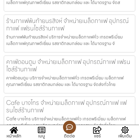
เมล็ดกาแฟคุณภาพดีเยี่ยม รสชาติกลมกล่อม และ ได้มาตรฐาน จัดส
ร้านกาแฟพันท้ายนรสิงห์ จำหน่ายเมล็ดกาแฟ อุปกรณ์
กาแฟ แฟรนไชส์ร้านกาแฟ
ร้านกาแฟพันท้ายนรสิงห์ บริการจำหน่ายเมล็ดกาแฟคั่ว เกรดพรีเมี่ยม
เมล็ดกาแฟคุณภาพดีเยี่ยม รสชาติกลมกล่อม และ ได้มาตรฐาน จั
คาเฟ่ดอนตูม จำหน่ายเมล็ดกาแฟ อุปกรณ์กาแฟ แฟรน
ไชส์ร้านกาแฟ
คาเฟ่ดอนตูม บริการจำหน่ายเมล็ดกาแฟคั่ว เกรดพรีเมี่ยม เมล็ดกาแฟ
คุณภาพดีเยี่ยม รสชาติกลมกล่อม และ ได้มาตรฐาน จัดส่งทั่วไทย
Cafe บางไทร จำหน่ายเมล็ดกาแฟ อุปกรณ์กาแฟ แฟ
รนไชส์ร้านกาแฟ
Cafe บางไทร บริการจำหน่ายเมล็ดกาแฟคั่ว เกรดพรีเมี่ยม เมล็ดกาแฟ
คุณภาพดีเยี่ยม รสชาติกลมกล่อม และ ได้มาตรฐาน จัดส่งทั่วไทย
หน้าหลัก
เมนู
ติดต่อ
แชร์
เพิ่มเติม