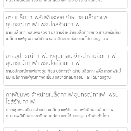
ขายเมล็ดกาแฟสัมพันธวงศ์ จำหน่ายเมล็ดกาแฟ
อุปกรณ์กาแฟ แฟรนไชส์ร้านกาแฟ
ขายเมล็ดกาแฟสัมพันธวงศ์ บริการจำหน่ายเมล็ดกาแฟคั่ว เกรดพรีเมี่ยม
เมล็ดกาแฟคุณภาพดีเยี่ยม รสชาติกลมกล่อม และ ได้มาตรฐาน จ
ขายอุปกรณ์กาแฟบางขุนเทียน จำหน่ายเมล็ดกาแฟ
อุปกรณ์กาแฟ แฟรนไชส์ร้านกาแฟ
ขายอุปกรณ์กาแฟบางขุนเทียน บริการจำหน่ายเมล็ดกาแฟคั่ว เกรดพรีเมี่
ยม เมล็ดกาแฟคุณภาพดีเยี่ยม รสชาติกลมกล่อม และ ได้มาตรฐาน
คาเฟ่ชุมพร จำหน่ายเมล็ดกาแฟ อุปกรณ์กาแฟ แฟรน
ไชส์ร้านกาแฟ
คาเฟ่ชุมพร บริการจำหน่ายเมล็ดกาแฟคั่ว เกรดพรีเมี่ยม เมล็ดกาแฟ
คุณภาพดีเยี่ยม รสชาติกลมกล่อม และ ได้มาตรฐาน จัดส่งทั่วไทย