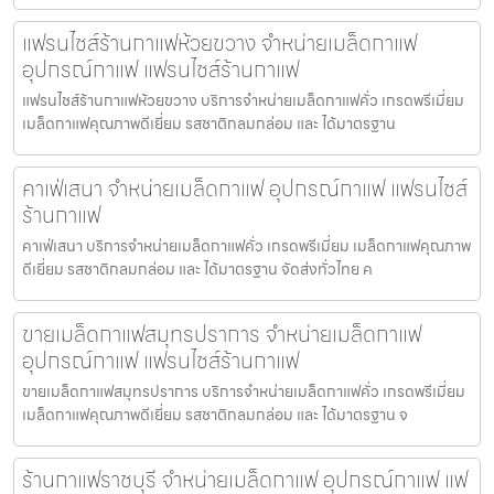
แฟรนไชส์ร้านกาแฟห้วยขวาง จำหน่ายเมล็ดกาแฟ
อุปกรณ์กาแฟ แฟรนไชส์ร้านกาแฟ
แฟรนไชส์ร้านกาแฟห้วยขวาง บริการจำหน่ายเมล็ดกาแฟคั่ว เกรดพรีเมี่ยม
เมล็ดกาแฟคุณภาพดีเยี่ยม รสชาติกลมกล่อม และ ได้มาตรฐาน
คาเฟ่เสนา จำหน่ายเมล็ดกาแฟ อุปกรณ์กาแฟ แฟรนไชส์
ร้านกาแฟ
คาเฟ่เสนา บริการจำหน่ายเมล็ดกาแฟคั่ว เกรดพรีเมี่ยม เมล็ดกาแฟคุณภาพ
ดีเยี่ยม รสชาติกลมกล่อม และ ได้มาตรฐาน จัดส่งทั่วไทย ค
ขายเมล็ดกาแฟสมุทรปราการ จำหน่ายเมล็ดกาแฟ
อุปกรณ์กาแฟ แฟรนไชส์ร้านกาแฟ
ขายเมล็ดกาแฟสมุทรปราการ บริการจำหน่ายเมล็ดกาแฟคั่ว เกรดพรีเมี่ยม
เมล็ดกาแฟคุณภาพดีเยี่ยม รสชาติกลมกล่อม และ ได้มาตรฐาน จ
ร้านกาแฟราชบุรี จำหน่ายเมล็ดกาแฟ อุปกรณ์กาแฟ แฟ