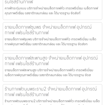
รนไชส์ร้านกาแฟ
คาเฟ่กระทุ่มแบน บริการจำหน่ายเมล็ดกาแฟคั่ว เกรดพรีเมี่ยม เมล็ดกาแฟ
คุณภาพดีเยี่ยม รสชาติกลมกล่อม และ ได้มาตรฐาน จัดส่งทั่
ขายเมล็ดกาแฟชุมพร จำหน่ายเมล็ดกาแฟ อุปกรณ์
กาแฟ แฟรนไชส์ร้านกาแฟ
ขายเมล็ดกาแฟชุมพร บริการจำหน่ายเมล็ดกาแฟคั่ว เกรดพรีเมี่ยม เมล็ด
กาแฟคุณภาพดีเยี่ยม รสชาติกลมกล่อม และ ได้มาตรฐาน จัดส่งท
ขายเมล็ดกาแฟสะพานสูง จำหน่ายเมล็ดกาแฟ อุปกรณ์
กาแฟ แฟรนไชส์ร้านกาแฟ
ขายเมล็ดกาแฟสะพานสูง บริการจำหน่ายเมล็ดกาแฟคั่ว เกรดพรีเมี่ยม
เมล็ดกาแฟคุณภาพดีเยี่ยม รสชาติกลมกล่อม และ ได้มาตรฐาน จัดส
ร้านกาแฟถนนพระราม2 จำหน่ายเมล็ดกาแฟ อุปกรณ์
กาแฟ แฟรนไชส์ร้านกาแฟ
ร้านกาแฟถนนพระราม2 บริการจำหน่ายเมล็ดกาแฟคั่ว เกรดพรีเมี่ยม เมล็ด