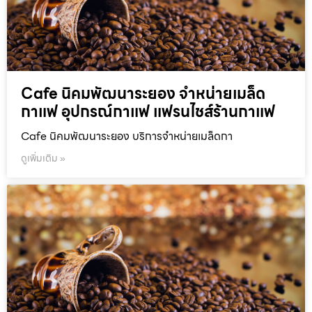
Cafe นิคมพัฒนาระยอง จำหน่ายเมล็ด
กาแฟ อุปกรณ์กาแฟ แฟรนไชส์ร้านกาแฟ
Cafe นิคมพัฒนาระยอง บริการจำหน่ายเมล็ดกา
ดูเพิ่มเติม »