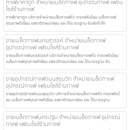
คาเฟ่ราคาถูก จำหน่ายเมล็ดกาแฟ อุปกรณ์กาแฟ แฟรน
ไชส์ร้านกาแฟ
คาเฟ่ราคาถูก บริการจำหน่ายเมล็ดกาแฟคั่ว เกรดพรีเมี่ยม เมล็ดกาแฟ
คุณภาพดีเยี่ยม รสชาติกลมกล่อม และ ได้มาตรฐาน จัดส่งทั่วไท
ขายเมล็ดกาแฟนครสวรรค์ จำหน่ายเมล็ดกาแฟ
อุปกรณ์กาแฟ แฟรนไชส์ร้านกาแฟ
ขายเมล็ดกาแฟนครสวรรค์ บริการจำหน่ายเมล็ดกาแฟคั่ว เกรดพรีเมี่ยม
เมล็ดกาแฟคุณภาพดีเยี่ยม รสชาติกลมกล่อม และ ได้มาตรฐาน จัด
ขายอุปกรณ์กาแฟถนนสุขุมวิท จำหน่ายเมล็ดกาแฟ
อุปกรณ์กาแฟ แฟรนไชส์ร้านกาแฟ
ขายอุปกรณ์กาแฟถนนสุขุมวิท บริการจำหน่ายเมล็ดกาแฟคั่ว เกรดพรีเมี่
ยม เมล็ดกาแฟคุณภาพดีเยี่ยม รสชาติกลมกล่อม และ ได้มาตรฐาน
ขายเมล็ดกาแฟนครปฐม จำหน่ายเมล็ดกาแฟ อุปกรณ์
กาแฟ แฟรนไชส์ร้านกาแฟ