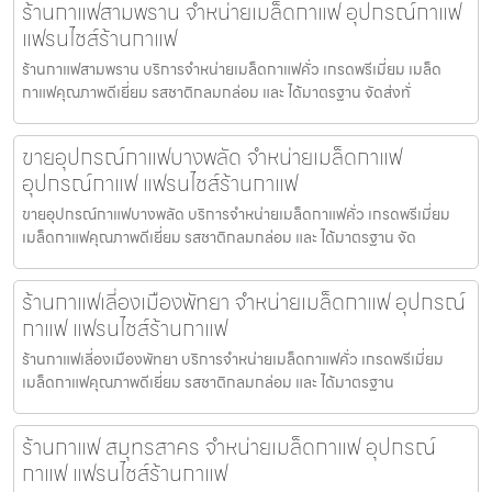
ร้านกาแฟสามพราน จำหน่ายเมล็ดกาแฟ อุปกรณ์กาแฟ
แฟรนไชส์ร้านกาแฟ
ร้านกาแฟสามพราน บริการจำหน่ายเมล็ดกาแฟคั่ว เกรดพรีเมี่ยม เมล็ด
กาแฟคุณภาพดีเยี่ยม รสชาติกลมกล่อม และ ได้มาตรฐาน จัดส่งทั่
ขายอุปกรณ์กาแฟบางพลัด จำหน่ายเมล็ดกาแฟ
อุปกรณ์กาแฟ แฟรนไชส์ร้านกาแฟ
ขายอุปกรณ์กาแฟบางพลัด บริการจำหน่ายเมล็ดกาแฟคั่ว เกรดพรีเมี่ยม
เมล็ดกาแฟคุณภาพดีเยี่ยม รสชาติกลมกล่อม และ ได้มาตรฐาน จัด
ร้านกาแฟเลี่องเมืองพัทยา จำหน่ายเมล็ดกาแฟ อุปกรณ์
กาแฟ แฟรนไชส์ร้านกาแฟ
ร้านกาแฟเลี่องเมืองพัทยา บริการจำหน่ายเมล็ดกาแฟคั่ว เกรดพรีเมี่ยม
เมล็ดกาแฟคุณภาพดีเยี่ยม รสชาติกลมกล่อม และ ได้มาตรฐาน
ร้านกาแฟ สมุทรสาคร จำหน่ายเมล็ดกาแฟ อุปกรณ์
กาแฟ แฟรนไชส์ร้านกาแฟ