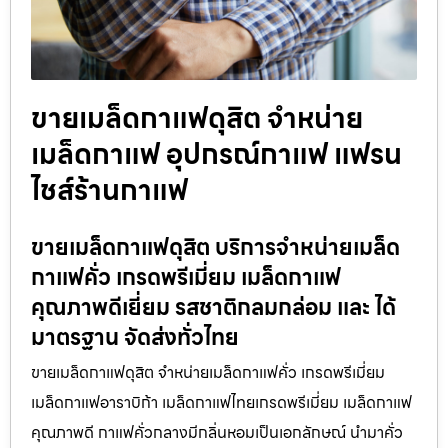
ขายเมล็ดกาแฟดุสิต จำหน่าย
เมล็ดกาแฟ อุปกรณ์กาแฟ แฟรน
ไชส์ร้านกาแฟ
ขายเมล็ดกาแฟดุสิต บริการจำหน่ายเมล็ด
กาแฟคั่ว เกรดพรีเมี่ยม เมล็ดกาแฟ
คุณภาพดีเยี่ยม รสชาติกลมกล่อม และ ได้
มาตรฐาน จัดส่งทั่วไทย
ขายเมล็ดกาแฟดุสิต จำหน่ายเมล็ดกาแฟคั่ว เกรดพรีเมี่ยม
เมล็ดกาแฟอาราบิก้า เมล็ดกาแฟไทยเกรดพรีเมี่ยม เมล็ดกาแฟ
คุณภาพดี กาแฟคั่วกลางมีกลิ่นหอมเป็นเอกลักษณ์ นำมาคั่ว