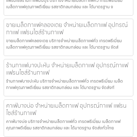
แฟรนไชส์ร้านกาแฟมีนบุรี บริการจำหน่ายเมล็ดกาแฟคั่ว เกรดพรีเมี่ยม
เมล็ดกาแฟคุณภาพดีเยี่ยม รสชาติกลมกล่อม และ ได้มาตรฐาน จ
ขายเมล็ดกาแฟคลองเตย จำหน่ายเมล็ดกาแฟ อุปกรณ์
กาแฟ แฟรนไชส์ร้านกาแฟ
ขายเมล็ดกาแฟคลองเตย บริการจำหน่ายเมล็ดกาแฟคั่ว เกรดพรีเมี่ยม
เมล็ดกาแฟคุณภาพดีเยี่ยม รสชาติกลมกล่อม และ ได้มาตรฐาน จัดส่
ร้านกาแฟบางปะหัน จำหน่ายเมล็ดกาแฟ อุปกรณ์กาแฟ
แฟรนไชส์ร้านกาแฟ
ร้านกาแฟบางปะหัน บริการจำหน่ายเมล็ดกาแฟคั่ว เกรดพรีเมี่ยม เมล็ด
กาแฟคุณภาพดีเยี่ยม รสชาติกลมกล่อม และ ได้มาตรฐาน จัดส่งทั
คาเฟ่บางบ่อ จำหน่ายเมล็ดกาแฟ อุปกรณ์กาแฟ แฟรน
ไชส์ร้านกาแฟ
คาเฟ่บางบ่อ บริการจำหน่ายเมล็ดกาแฟคั่ว เกรดพรีเมี่ยม เมล็ดกาแฟ
คุณภาพดีเยี่ยม รสชาติกลมกล่อม และ ได้มาตรฐาน จัดส่งทั่วไทย