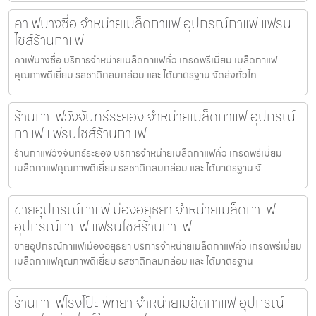
คาเฟ่บางซื่อ จำหน่ายเมล็ดกาแฟ อุปกรณ์กาแฟ แฟรน
ไชส์ร้านกาแฟ
คาเฟ่บางซื่อ บริการจำหน่ายเมล็ดกาแฟคั่ว เกรดพรีเมี่ยม เมล็ดกาแฟ
คุณภาพดีเยี่ยม รสชาติกลมกล่อม และ ได้มาตรฐาน จัดส่งทั่วไท
ร้านกาแฟวังจันทร์ระยอง จำหน่ายเมล็ดกาแฟ อุปกรณ์
กาแฟ แฟรนไชส์ร้านกาแฟ
ร้านกาแฟวังจันทร์ระยอง บริการจำหน่ายเมล็ดกาแฟคั่ว เกรดพรีเมี่ยม
เมล็ดกาแฟคุณภาพดีเยี่ยม รสชาติกลมกล่อม และ ได้มาตรฐาน จั
ขายอุปกรณ์กาแฟเมืองอยุธยา จำหน่ายเมล็ดกาแฟ
อุปกรณ์กาแฟ แฟรนไชส์ร้านกาแฟ
ขายอุปกรณ์กาแฟเมืองอยุธยา บริการจำหน่ายเมล็ดกาแฟคั่ว เกรดพรีเมี่ยม
เมล็ดกาแฟคุณภาพดีเยี่ยม รสชาติกลมกล่อม และ ได้มาตรฐาน
ร้านกาแฟโรงโป๊ะ พัทยา จำหน่ายเมล็ดกาแฟ อุปกรณ์