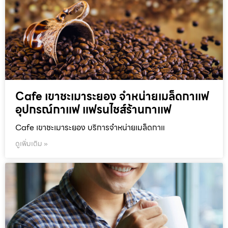
Cafe เขาชะเมาระยอง จำหน่ายเมล็ดกาแฟ
อุปกรณ์กาแฟ แฟรนไชส์ร้านกาแฟ
Cafe เขาชะเมาระยอง บริการจำหน่ายเมล็ดกาแ
ดูเพิ่มเติม »