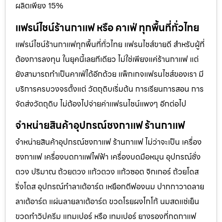
ผลิตเพียง 15%
แฟรน์ไชน์ร้านกาแฟ หรือ คาเฟ่ ทุกพื้นที่ทั่วไทย
แฟรน์ไชน์ร้านกาแฟทุกพื้นที่ทั่วไทย แฟรนไชส์ขายดี สำหรับผู้ที่
ต้องการลงทุน ในยุคนี้เลยทีเดียว ไม่ใช่เพียงแค่ร้านกาแฟ แต่
ยังสามารถทำเป็นคาเฟ่ได้อีกด้วย แพ็กเกจแฟรนไชส์ของเรา มี
บริการครบวงจรตั้งแต่ วัตถุดิบเริ่มต้น การเรียนการสอน การ
จัดส่งวัตถุดิบ ไม่ต้องไปจ่ายค่าเเฟรนไชน์แพงๆ อีกต่อไป
จำหน่ายสินค้าอุปกรณ์ชงกาแฟ ร้านกาแฟ
จำหน่ายสินค้าอุปกรณ์ชงกาแฟ ร้านกาแฟ ไม่ว่าจะเป็น เครื่อง
ชงกาแฟ เครื่องบดกาแฟไฟฟ้า เครื่องบดมือหมุน อุปกรณ์ชั่ง
ตวง ปริมาณ ถ้วยตวง แก้วตวง แก้วซอต จิกเกอร์ ถ้วยโดส
ริ่งโดส อุปกรณ์ทำลาเต้อาร์ต เหยือกตีฟองนม ปากกาวาดลาย
ลาเต้อาร์ต แผ่นลายลาเต้อาร์ต ขวดโรยผงโกโก้ นมสดแช่เย็น
ขวดทำวิปครีม แทมเปอร์ หรือ เทมเปอร์ ยางรองที่กดกาแฟ