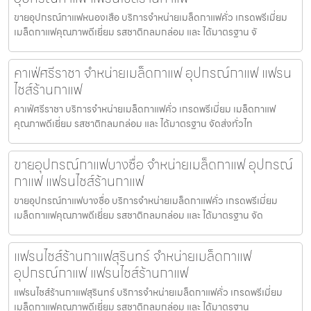
ขายอุปกรณ์กาแฟหนองเสือ บริการจำหน่ายเมล็ดกาแฟคั่ว เกรดพรีเมี่ยม
เมล็ดกาแฟคุณภาพดีเยี่ยม รสชาติกลมกล่อม และ ได้มาตรฐาน จั
คาเฟ่ศรีราชา จำหน่ายเมล็ดกาแฟ อุปกรณ์กาแฟ แฟรน
ไชส์ร้านกาแฟ
คาเฟ่ศรีราชา บริการจำหน่ายเมล็ดกาแฟคั่ว เกรดพรีเมี่ยม เมล็ดกาแฟ
คุณภาพดีเยี่ยม รสชาติกลมกล่อม และ ได้มาตรฐาน จัดส่งทั่วไท
ขายอุปกรณ์กาแฟบางซื่อ จำหน่ายเมล็ดกาแฟ อุปกรณ์
กาแฟ แฟรนไชส์ร้านกาแฟ
ขายอุปกรณ์กาแฟบางซื่อ บริการจำหน่ายเมล็ดกาแฟคั่ว เกรดพรีเมี่ยม
เมล็ดกาแฟคุณภาพดีเยี่ยม รสชาติกลมกล่อม และ ได้มาตรฐาน จัด
แฟรนไชส์ร้านกาแฟสุรินทร์ จำหน่ายเมล็ดกาแฟ
อุปกรณ์กาแฟ แฟรนไชส์ร้านกาแฟ
แฟรนไชส์ร้านกาแฟสุรินทร์ บริการจำหน่ายเมล็ดกาแฟคั่ว เกรดพรีเมี่ยม
เมล็ดกาแฟคุณภาพดีเยี่ยม รสชาติกลมกล่อม และ ได้มาตรฐาน