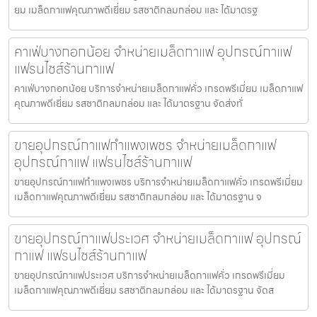
ยม เมล็ดกาแฟคุณภาพดีเยี่ยม รสชาติกลมกล่อม และ ได้มาตรฐ
คาเฟ่บางกอกน้อย จำหน่ายเมล็ดกาแฟ อุปกรณ์กาแฟ
แฟรนไชส์ร้านกาแฟ
คาเฟ่บางกอกน้อย บริการจำหน่ายเมล็ดกาแฟคั่ว เกรดพรีเมี่ยม เมล็ดกาแฟ
คุณภาพดีเยี่ยม รสชาติกลมกล่อม และ ได้มาตรฐาน จัดส่งทั่
ขายอุปกรณ์กาแฟกำแพงเพชร จำหน่ายเมล็ดกาแฟ
อุปกรณ์กาแฟ แฟรนไชส์ร้านกาแฟ
ขายอุปกรณ์กาแฟกำแพงเพชร บริการจำหน่ายเมล็ดกาแฟคั่ว เกรดพรีเมี่ยม
เมล็ดกาแฟคุณภาพดีเยี่ยม รสชาติกลมกล่อม และ ได้มาตรฐาน จ
ขายอุปกรณ์กาแฟประเวศ จำหน่ายเมล็ดกาแฟ อุปกรณ์
กาแฟ แฟรนไชส์ร้านกาแฟ
ขายอุปกรณ์กาแฟประเวศ บริการจำหน่ายเมล็ดกาแฟคั่ว เกรดพรีเมี่ยม
เมล็ดกาแฟคุณภาพดีเยี่ยม รสชาติกลมกล่อม และ ได้มาตรฐาน จัดส