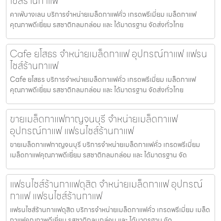
ไชส์ร้านกาแฟ
คาเฟ่บางเลน บริการจำหน่ายเมล็ดกาแฟคั่ว เกรดพรีเมี่ยม เมล็ดกาแฟ
คุณภาพดีเยี่ยม รสชาติกลมกล่อม และ ได้มาตรฐาน จัดส่งทั่วไทย
Cafe ยโสธร จำหน่ายเมล็ดกาแฟ อุปกรณ์กาแฟ แฟรน
ไชส์ร้านกาแฟ
Cafe ยโสธร บริการจำหน่ายเมล็ดกาแฟคั่ว เกรดพรีเมี่ยม เมล็ดกาแฟ
คุณภาพดีเยี่ยม รสชาติกลมกล่อม และ ได้มาตรฐาน จัดส่งทั่วไทย
ขายเมล็ดกาแฟกาญจนบุรี จำหน่ายเมล็ดกาแฟ
อุปกรณ์กาแฟ แฟรนไชส์ร้านกาแฟ
ขายเมล็ดกาแฟกาญจนบุรี บริการจำหน่ายเมล็ดกาแฟคั่ว เกรดพรีเมี่ยม
เมล็ดกาแฟคุณภาพดีเยี่ยม รสชาติกลมกล่อม และ ได้มาตรฐาน จัด
แฟรนไชส์ร้านกาแฟดุสิต จำหน่ายเมล็ดกาแฟ อุปกรณ์
กาแฟ แฟรนไชส์ร้านกาแฟ
แฟรนไชส์ร้านกาแฟดุสิต บริการจำหน่ายเมล็ดกาแฟคั่ว เกรดพรีเมี่ยม เมล็ด
กาแฟคุณภาพดีเยี่ยม รสชาติกลมกล่อม และ ได้มาตรฐาน จัด