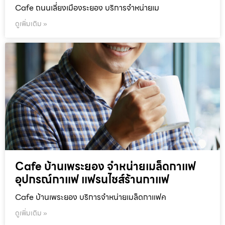
Cafe ถนนเลี่ยงเมืองระยอง บริการจำหน่ายเม
ดูเพิ่มเติม »
Cafe บ้านเพระยอง จำหน่ายเมล็ดกาแฟ
อุปกรณ์กาแฟ แฟรนไชส์ร้านกาแฟ
Cafe บ้านเพระยอง บริการจำหน่ายเมล็ดกาแฟค
ดูเพิ่มเติม »