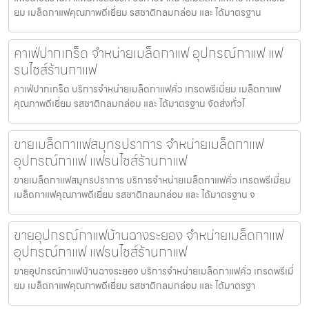
ยม เมล็ดกาแฟคุณภาพดีเยี่ยม รสชาติกลมกล่อม และ ได้มาตรฐาน
คาเฟ่ปากเกร็ด จำหน่ายเมล็ดกาแฟ อุปกรณ์กาแฟ แฟ
รนไชส์ร้านกาแฟ
คาเฟ่ปากเกร็ด บริการจำหน่ายเมล็ดกาแฟคั่ว เกรดพรีเมี่ยม เมล็ดกาแฟ
คุณภาพดีเยี่ยม รสชาติกลมกล่อม และ ได้มาตรฐาน จัดส่งทั่วไ
ขายเมล็ดกาแฟสมุทรปราการ จำหน่ายเมล็ดกาแฟ
อุปกรณ์กาแฟ แฟรนไชส์ร้านกาแฟ
ขายเมล็ดกาแฟสมุทรปราการ บริการจำหน่ายเมล็ดกาแฟคั่ว เกรดพรีเมี่ยม
เมล็ดกาแฟคุณภาพดีเยี่ยม รสชาติกลมกล่อม และ ได้มาตรฐาน จ
ขายอุปกรณ์กาแฟบ้านฉางระยอง จำหน่ายเมล็ดกาแฟ
อุปกรณ์กาแฟ แฟรนไชส์ร้านกาแฟ
ขายอุปกรณ์กาแฟบ้านฉางระยอง บริการจำหน่ายเมล็ดกาแฟคั่ว เกรดพรีเมี่
ยม เมล็ดกาแฟคุณภาพดีเยี่ยม รสชาติกลมกล่อม และ ได้มาตรฐา