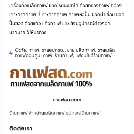
เครื่องคั่วเมล็ดกาแฟ ขวดโรยผงโกโก้ ถ้วยกรองกาแฟ กล่อง
เคาะกากกาแฟ ที่เคาะกากกาแฟ กาแฟหัวปั๊ม ขวดน้ำเชื่อม ขวด
ปั๊มซอส ถ้วยแก้ว แก้วกาแฟ และ ยังมีอุปกรณ์ต่างๆอีก
มากมายไว้ให้บริการ
Cafe
กาแฟ
ขายอุปกรณ
ขายเมล็ดกาแฟ
ขายเมล็ด
,
,
,
,
กาแฟดอนตูม
คาเฟ่
ร้านกาแฟ
แฟรนไชส์ร้านกาแฟ
,
,
,
กาแฟสด.com
ร้านกาแฟ จำหน่ายเมล็ดกาแฟ อุปกรณ์ร้านกาแฟ
ติดต่อเรา