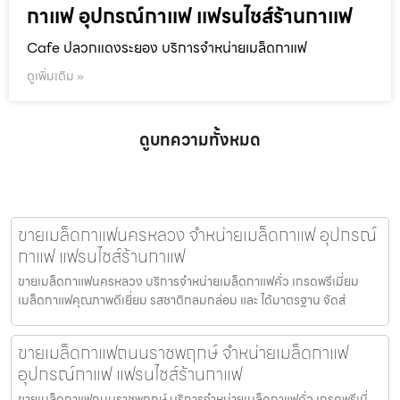
กาแฟ อุปกรณ์กาแฟ แฟรนไชส์ร้านกาแฟ
Cafe ปลวกแดงระยอง บริการจำหน่ายเมล็ดกาแฟ
ดูเพิ่มเติม »
ดูบทความทั้งหมด
ขายเมล็ดกาแฟนครหลวง จำหน่ายเมล็ดกาแฟ อุปกรณ์
กาแฟ แฟรนไชส์ร้านกาแฟ
ขายเมล็ดกาแฟนครหลวง บริการจำหน่ายเมล็ดกาแฟคั่ว เกรดพรีเมี่ยม
เมล็ดกาแฟคุณภาพดีเยี่ยม รสชาติกลมกล่อม และ ได้มาตรฐาน จัดส่
ขายเมล็ดกาแฟถนนราชพฤกษ์ จำหน่ายเมล็ดกาแฟ
อุปกรณ์กาแฟ แฟรนไชส์ร้านกาแฟ
ขายเมล็ดกาแฟถนนราชพฤกษ์ บริการจำหน่ายเมล็ดกาแฟคั่ว เกรดพรีเมี่