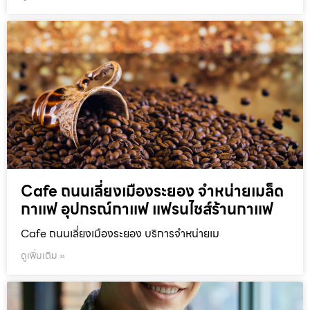
Cafe ถนนเลี่ยงเมืองระยอง จำหน่ายเมล็ด
กาแฟ อุปกรณ์กาแฟ แฟรนไชส์ร้านกาแฟ
Cafe ถนนเลี่ยงเมืองระยอง บริการจำหน่ายเม
ดูเพิ่มเติม »