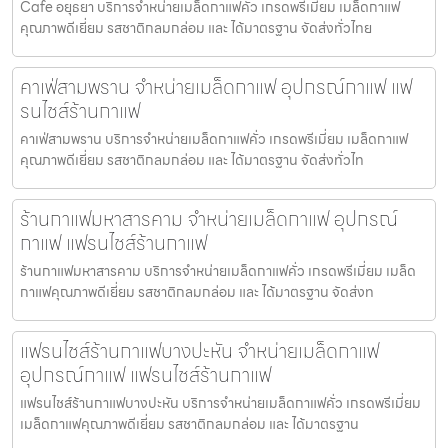
Cafe อยุธยา บริการจำหน่ายเมล็ดกาแฟคั่ว เกรดพรีเมี่ยม เมล็ดกาแฟ
คุณภาพดีเยี่ยม รสชาติกลมกล่อม และ ได้มาตรฐาน จัดส่งทั่วไทย
คาเฟ่สามพราน จำหน่ายเมล็ดกาแฟ อุปกรณ์กาแฟ แฟ
รนไชส์ร้านกาแฟ
คาเฟ่สามพราน บริการจำหน่ายเมล็ดกาแฟคั่ว เกรดพรีเมี่ยม เมล็ดกาแฟ
คุณภาพดีเยี่ยม รสชาติกลมกล่อม และ ได้มาตรฐาน จัดส่งทั่วไท
ร้านกาแฟมหาสารคาม จำหน่ายเมล็ดกาแฟ อุปกรณ์
กาแฟ แฟรนไชส์ร้านกาแฟ
ร้านกาแฟมหาสารคาม บริการจำหน่ายเมล็ดกาแฟคั่ว เกรดพรีเมี่ยม เมล็ด
กาแฟคุณภาพดีเยี่ยม รสชาติกลมกล่อม และ ได้มาตรฐาน จัดส่งท
แฟรนไชส์ร้านกาแฟบางปะหัน จำหน่ายเมล็ดกาแฟ
อุปกรณ์กาแฟ แฟรนไชส์ร้านกาแฟ
แฟรนไชส์ร้านกาแฟบางปะหัน บริการจำหน่ายเมล็ดกาแฟคั่ว เกรดพรีเมี่ยม
เมล็ดกาแฟคุณภาพดีเยี่ยม รสชาติกลมกล่อม และ ได้มาตรฐาน