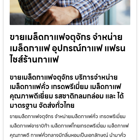
ขายเมล็ดกาแฟจตุจักร จำหน่าย
เมล็ดกาแฟ อุปกรณ์กาแฟ แฟรน
ไชส์ร้านกาแฟ
ขายเมล็ดกาแฟจตุจักร บริการจำหน่าย
เมล็ดกาแฟคั่ว เกรดพรีเมี่ยม เมล็ดกาแฟ
คุณภาพดีเยี่ยม รสชาติกลมกล่อม และ ได้
มาตรฐาน จัดส่งทั่วไทย
ขายเมล็ดกาแฟจตุจักร จำหน่ายเมล็ดกาแฟคั่ว เกรดพรีเมี่ยม
เมล็ดกาแฟอาราบิก้า เมล็ดกาแฟไทยเกรดพรีเมี่ยม เมล็ดกาแฟ
คุณภาพดี กาแฟคั่วกลางมีกลิ่นหอมเป็นเอกลักษณ์ นำมาคั่ว