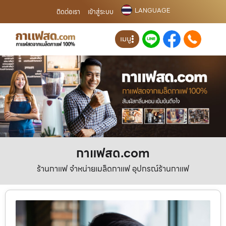
LANGUAGE
ติดต่อเรา
เข้าสู่ระบบ
เมนู
กาแฟสด.com
ร้านกาแฟ จำหน่ายเมล็ดกาแฟ อุปกรณ์ร้านกาแฟ