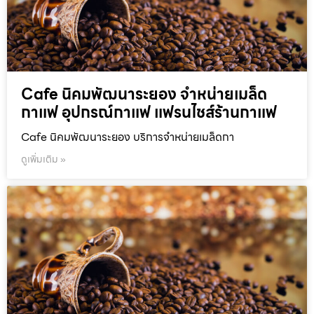
Cafe นิคมพัฒนาระยอง จำหน่ายเมล็ด
กาแฟ อุปกรณ์กาแฟ แฟรนไชส์ร้านกาแฟ
Cafe นิคมพัฒนาระยอง บริการจำหน่ายเมล็ดกา
ดูเพิ่มเติม »