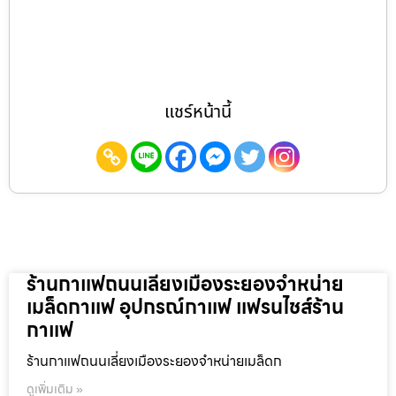
แชร์หน้านี้
ร้านกาแฟถนนเลี่ยงเมืองระยองจำหน่าย
เมล็ดกาแฟ อุปกรณ์กาแฟ แฟรนไชส์ร้าน
กาแฟ
ร้านกาแฟถนนเลี่ยงเมืองระยองจำหน่ายเมล็ดก
ดูเพิ่มเติม »