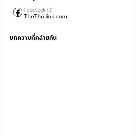
Facebook คลิก
TheThailink.com
บทความที่คล้ายกัน