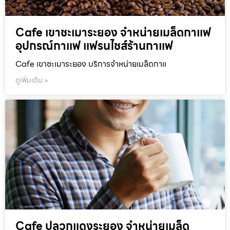
Cafe เขาชะเมาระยอง จำหน่ายเมล็ดกาแฟ
อุปกรณ์กาแฟ แฟรนไชส์ร้านกาแฟ
Cafe เขาชะเมาระยอง บริการจำหน่ายเมล็ดกาแ
ดูเพิ่มเติม »
Cafe ปลวกแดงระยอง จำหน่ายเมล็ด