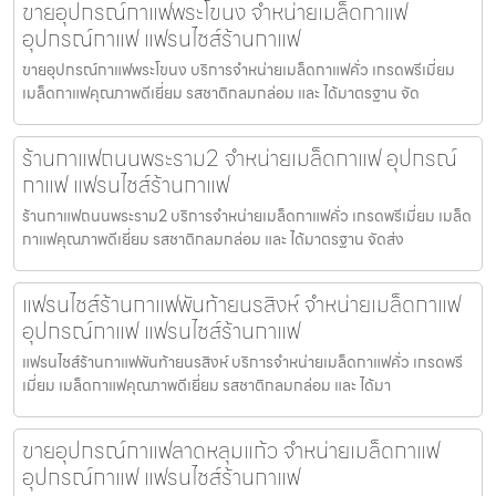
ขายอุปกรณ์กาแฟพระโขนง จำหน่ายเมล็ดกาแฟ
อุปกรณ์กาแฟ แฟรนไชส์ร้านกาแฟ
ขายอุปกรณ์กาแฟพระโขนง บริการจำหน่ายเมล็ดกาแฟคั่ว เกรดพรีเมี่ยม
เมล็ดกาแฟคุณภาพดีเยี่ยม รสชาติกลมกล่อม และ ได้มาตรฐาน จัด
ร้านกาแฟถนนพระราม2 จำหน่ายเมล็ดกาแฟ อุปกรณ์
กาแฟ แฟรนไชส์ร้านกาแฟ
ร้านกาแฟถนนพระราม2 บริการจำหน่ายเมล็ดกาแฟคั่ว เกรดพรีเมี่ยม เมล็ด
กาแฟคุณภาพดีเยี่ยม รสชาติกลมกล่อม และ ได้มาตรฐาน จัดส่ง
แฟรนไชส์ร้านกาแฟพันท้ายนรสิงห์ จำหน่ายเมล็ดกาแฟ
อุปกรณ์กาแฟ แฟรนไชส์ร้านกาแฟ
แฟรนไชส์ร้านกาแฟพันท้ายนรสิงห์ บริการจำหน่ายเมล็ดกาแฟคั่ว เกรดพรี
เมี่ยม เมล็ดกาแฟคุณภาพดีเยี่ยม รสชาติกลมกล่อม และ ได้มา
ขายอุปกรณ์กาแฟลาดหลุมแก้ว จำหน่ายเมล็ดกาแฟ
อุปกรณ์กาแฟ แฟรนไชส์ร้านกาแฟ