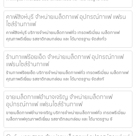
คาเฟ่สิงห์บุรี จำหน่ายเมล็ดกาแฟ อุปกรณ์กาแฟ แฟรน
ไชส์ร้านกาแฟ
คาเฟ่สิงห์บุรี บริการจำหน่ายเมล็ดกาแฟคั่ว เกรดพรีเมี่ยม เมล็ดกาแฟ
คุณภาพดีเยี่ยม รสชาติกลมกล่อม และ ได้มาตรฐาน จัดส่งทั่ว
ร้านกาแฟร้อยเอ็ด จำหน่ายเมล็ดกาแฟ อุปกรณ์กาแฟ
แฟรนไชส์ร้านกาแฟ
ร้านกาแฟร้อยเอ็ด บริการจำหน่ายเมล็ดกาแฟคั่ว เกรดพรีเมี่ยม เมล็ดกาแฟ
คุณภาพดีเยี่ยม รสชาติกลมกล่อม และ ได้มาตรฐาน จัดส่งทั
ขายเมล็ดกาแฟอำนาจเจริญ จำหน่ายเมล็ดกาแฟ
อุปกรณ์กาแฟ แฟรนไชส์ร้านกาแฟ
ขายเมล็ดกาแฟอำนาจเจริญ บริการจำหน่ายเมล็ดกาแฟคั่ว เกรดพรีเมี่ยม
เมล็ดกาแฟคุณภาพดีเยี่ยม รสชาติกลมกล่อม และ ได้มาตรฐาน จั