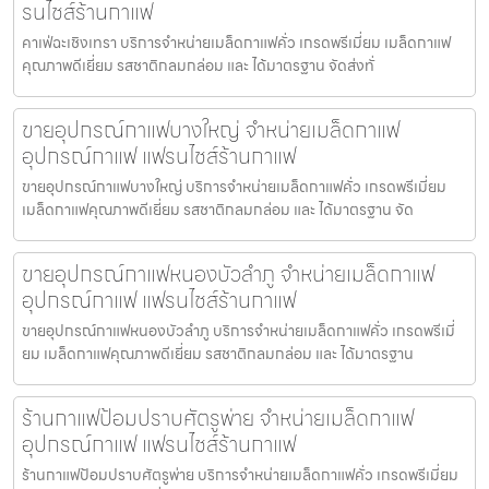
รนไชส์ร้านกาแฟ
คาเฟ่ฉะเชิงเทรา บริการจำหน่ายเมล็ดกาแฟคั่ว เกรดพรีเมี่ยม เมล็ดกาแฟ
คุณภาพดีเยี่ยม รสชาติกลมกล่อม และ ได้มาตรฐาน จัดส่งทั่
ขายอุปกรณ์กาแฟบางใหญ่ จำหน่ายเมล็ดกาแฟ
อุปกรณ์กาแฟ แฟรนไชส์ร้านกาแฟ
ขายอุปกรณ์กาแฟบางใหญ่ บริการจำหน่ายเมล็ดกาแฟคั่ว เกรดพรีเมี่ยม
เมล็ดกาแฟคุณภาพดีเยี่ยม รสชาติกลมกล่อม และ ได้มาตรฐาน จัด
ขายอุปกรณ์กาแฟหนองบัวลำภู จำหน่ายเมล็ดกาแฟ
อุปกรณ์กาแฟ แฟรนไชส์ร้านกาแฟ
ขายอุปกรณ์กาแฟหนองบัวลำภู บริการจำหน่ายเมล็ดกาแฟคั่ว เกรดพรีเมี่
ยม เมล็ดกาแฟคุณภาพดีเยี่ยม รสชาติกลมกล่อม และ ได้มาตรฐาน
ร้านกาแฟป้อมปราบศัตรูพ่าย จำหน่ายเมล็ดกาแฟ
อุปกรณ์กาแฟ แฟรนไชส์ร้านกาแฟ
ร้านกาแฟป้อมปราบศัตรูพ่าย บริการจำหน่ายเมล็ดกาแฟคั่ว เกรดพรีเมี่ยม