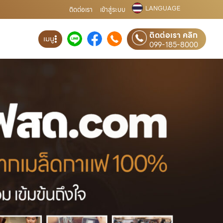
LANGUAGE
ติดต่อเรา
เข้าสู่ระบบ
ติดต่อเรา คลิก
เมนู
099-185-8000