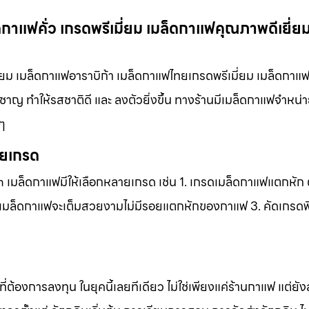
แฟคั่ว เกรดพรีเมี่ยม เมล็ดกาแฟคุณภาพดีเยี่ยม
่ยม เมล็ดกาแฟอาราบิก้า เมล็ดกาแฟไทยเกรดพรีเมี่ยม เมล็ดกาแ
วชาญ ทำให้รสชาติดี และ ลงตัวยิ่งขึ้น ทางร้านมีเมล็ดกาแฟจำหน
นๆ
ายเกรด
เมล็ดกาแฟมีให้เลือกหลายเกรด เช่น 1. เกรดเมล็ดกาแฟแตกหัก ต
ัวเมล็ดกาแฟจะเต็มสวยงามไม่มีรอยแตกหักของกาแฟ 3. คัดเกรดพิเ
้ที่ต้องการลงทุน ในยุคนี้เลยทีเดียว ไม่ใช่เพียงแค่ร้านกาแฟ แต่