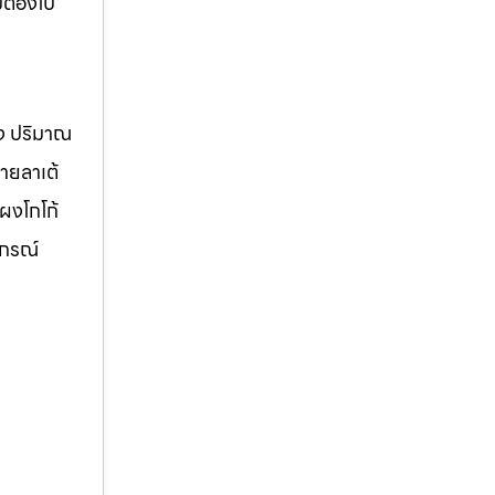
่ต้องไป
วง ปริมาณ
ายลาเต้
ผงโกโก้
ปกรณ์