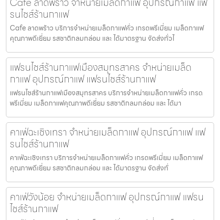
Cafe ลาดพร้าว จำหน่ายเมล็ดกาแฟ อุปกรณ์กาแฟ แฟ
รนไชส์ร้านกาแฟ
Cafe ลาดพร้าว บริการจำหน่ายเมล็ดกาแฟคั่ว เกรดพรีเมี่ยม เมล็ดกาแฟ
คุณภาพดีเยี่ยม รสชาติกลมกล่อม และ ได้มาตรฐาน จัดส่งทั่วไ
แฟรนไชส์ร้านกาแฟเมืองสมุทรสาคร จำหน่ายเมล็ด
กาแฟ อุปกรณ์กาแฟ แฟรนไชส์ร้านกาแฟ
แฟรนไชส์ร้านกาแฟเมืองสมุทรสาคร บริการจำหน่ายเมล็ดกาแฟคั่ว เกรด
พรีเมี่ยม เมล็ดกาแฟคุณภาพดีเยี่ยม รสชาติกลมกล่อม และ ได้มา
คาเฟ่ฉะเชิงเทรา จำหน่ายเมล็ดกาแฟ อุปกรณ์กาแฟ แฟ
รนไชส์ร้านกาแฟ
คาเฟ่ฉะเชิงเทรา บริการจำหน่ายเมล็ดกาแฟคั่ว เกรดพรีเมี่ยม เมล็ดกาแฟ
คุณภาพดีเยี่ยม รสชาติกลมกล่อม และ ได้มาตรฐาน จัดส่งทั่
คาเฟ่วังน้อย จำหน่ายเมล็ดกาแฟ อุปกรณ์กาแฟ แฟรน
ไชส์ร้านกาแฟ