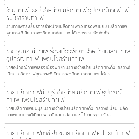
ร้านกาแฟกระบี่ จำหน่ายเมล็ดกาแฟ อุปกรณ์กาแฟ แฟ
รนไชส์ร้านกาแฟ
ร้านกาแฟกระบี่ บริการจำหน่ายเมล็ดกาแฟคั่ว เกรดพรีเมี่ยม เมล็ดกาแฟ
คุณภาพดีเยี่ยม รสชาติกลมกล่อม และ ได้มาตรฐาน จัดส่งทั่ว
ขายอุปกรณ์กาแฟเลี่องเมืองพัทยา จำหน่ายเมล็ดกาแฟ
อุปกรณ์กาแฟ แฟรนไชส์ร้านกาแฟ
ขายอุปกรณ์กาแฟเลี่องเมืองพัทยา บริการจำหน่ายเมล็ดกาแฟคั่ว เกรดพรี
เมี่ยม เมล็ดกาแฟคุณภาพดีเยี่ยม รสชาติกลมกล่อม และ ได้มา
ขายเมล็ดกาแฟมีนบุรี จำหน่ายเมล็ดกาแฟ อุปกรณ์
กาแฟ แฟรนไชส์ร้านกาแฟ
ขายเมล็ดกาแฟมีนบุรี บริการจำหน่ายเมล็ดกาแฟคั่ว เกรดพรีเมี่ยม เมล็ด
กาแฟคุณภาพดีเยี่ยม รสชาติกลมกล่อม และ ได้มาตรฐาน จัดส่
ขายเมล็ดกาแฟภาชี จำหน่ายเมล็ดกาแฟ อุปกรณ์กาแฟ