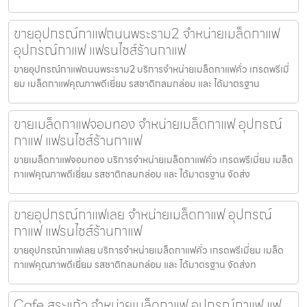
ขายอุปกรณ์กาแฟถนนพระราม2 จำหน่ายเมล็ดกาแฟ
อุปกรณ์กาแฟ แฟรนไชส์ร้านกาแฟ
ขายอุปกรณ์กาแฟถนนพระราม2 บริการจำหน่ายเมล็ดกาแฟคั่ว เกรดพรีเมี่
ยม เมล็ดกาแฟคุณภาพดีเยี่ยม รสชาติกลมกล่อม และ ได้มาตรฐาน
ขายเมล็ดกาแฟจอมทอง จำหน่ายเมล็ดกาแฟ อุปกรณ์
กาแฟ แฟรนไชส์ร้านกาแฟ
ขายเมล็ดกาแฟจอมทอง บริการจำหน่ายเมล็ดกาแฟคั่ว เกรดพรีเมี่ยม เมล็ด
กาแฟคุณภาพดีเยี่ยม รสชาติกลมกล่อม และ ได้มาตรฐาน จัดส่ง
ขายอุปกรณ์กาแฟเลย จำหน่ายเมล็ดกาแฟ อุปกรณ์
กาแฟ แฟรนไชส์ร้านกาแฟ
ขายอุปกรณ์กาแฟเลย บริการจำหน่ายเมล็ดกาแฟคั่ว เกรดพรีเมี่ยม เมล็ด
กาแฟคุณภาพดีเยี่ยม รสชาติกลมกล่อม และ ได้มาตรฐาน จัดส่งท
Cafe สระแก้ว จำหน่ายเมล็ดกาแฟ อุปกรณ์กาแฟ แฟ