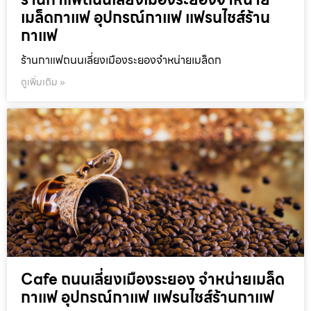
เมล็ดกาแฟ อุปกรณ์กาแฟ แฟรนไชส์ร้าน
กาแฟ
ร้านกาแฟถนนเลี่ยงเมืองระยองจำหน่ายเมล็ดก
ดูเพิ่มเติม »
Cafe ถนนเลี่ยงเมืองระยอง จำหน่ายเมล็ด
กาแฟ อุปกรณ์กาแฟ แฟรนไชส์ร้านกาแฟ