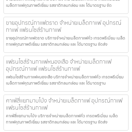
เมล็ดกาแฟคุณภาพดีเยี่ยม รสชาติกลมกล่อม และ ได้มาตรฐาน จัด
ขายอุปกรณ์กาแฟตราด จำหน่ายเมล็ดกาแฟ อุปกรณ์
กาแฟ แฟรนไชส์ร้านกาแฟ
ขายอุปกรณ์กาแฟตราด บริการจำหน่ายเมล็ดกาแฟคั่ว เกรดพรีเมี่ยม เมล็ด
กาแฟคุณภาพดีเยี่ยม รสชาติกลมกล่อม และ ได้มาตรฐาน จัดส่ง
แฟรนไชส์ร้านกาแฟหนองเสือ จำหน่ายเมล็ดกาแฟ
อุปกรณ์กาแฟ แฟรนไชส์ร้านกาแฟ
แฟรนไชส์ร้านกาแฟหนองเสือ บริการจำหน่ายเมล็ดกาแฟคั่ว เกรดพรีเมี่ยม
เมล็ดกาแฟคุณภาพดีเยี่ยม รสชาติกลมกล่อม และ ได้มาตรฐาน
คาเฟ่สี่แยกมาบโป่ง จำหน่ายเมล็ดกาแฟ อุปกรณ์กาแฟ
แฟรนไชส์ร้านกาแฟ
คาเฟ่สี่แยกมาบโป่ง บริการจำหน่ายเมล็ดกาแฟคั่ว เกรดพรีเมี่ยม เมล็ด
กาแฟคุณภาพดีเยี่ยม รสชาติกลมกล่อม และ ได้มาตรฐาน จัดส่ง