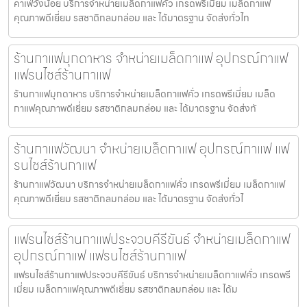
คาเฟ่วังน้อย บริการจำหน่ายเมล็ดกาแฟคั่ว เกรดพรีเมี่ยม เมล็ดกาแฟ
คุณภาพดีเยี่ยม รสชาติกลมกล่อม และ ได้มาตรฐาน จัดส่งทั่วไท
ร้านกาแฟมุกดาหาร จำหน่ายเมล็ดกาแฟ อุปกรณ์กาแฟ
แฟรนไชส์ร้านกาแฟ
ร้านกาแฟมุกดาหาร บริการจำหน่ายเมล็ดกาแฟคั่ว เกรดพรีเมี่ยม เมล็ด
กาแฟคุณภาพดีเยี่ยม รสชาติกลมกล่อม และ ได้มาตรฐาน จัดส่งทั
ร้านกาแฟวัฒนา จำหน่ายเมล็ดกาแฟ อุปกรณ์กาแฟ แฟ
รนไชส์ร้านกาแฟ
ร้านกาแฟวัฒนา บริการจำหน่ายเมล็ดกาแฟคั่ว เกรดพรีเมี่ยม เมล็ดกาแฟ
คุณภาพดีเยี่ยม รสชาติกลมกล่อม และ ได้มาตรฐาน จัดส่งทั่วไ
แฟรนไชส์ร้านกาแฟประจวบคีรีขันธ์ จำหน่ายเมล็ดกาแฟ
อุปกรณ์กาแฟ แฟรนไชส์ร้านกาแฟ
แฟรนไชส์ร้านกาแฟประจวบคีรีขันธ์ บริการจำหน่ายเมล็ดกาแฟคั่ว เกรดพรี
เมี่ยม เมล็ดกาแฟคุณภาพดีเยี่ยม รสชาติกลมกล่อม และ ได้ม