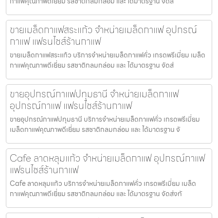
กาแฟคุณภาพดีเยี่ยม รสชาติกลมกล่อม และ ได้มาตรฐาน จัดส
ขายเมล็ดกาแฟสระแก้ว จำหน่ายเมล็ดกาแฟ อุปกรณ์
กาแฟ แฟรนไชส์ร้านกาแฟ
ขายเมล็ดกาแฟสระแก้ว บริการจำหน่ายเมล็ดกาแฟคั่ว เกรดพรีเมี่ยม เมล็ด
กาแฟคุณภาพดีเยี่ยม รสชาติกลมกล่อม และ ได้มาตรฐาน จัดส่
ขายอุปกรณ์กาแฟปทุมธานี จำหน่ายเมล็ดกาแฟ
อุปกรณ์กาแฟ แฟรนไชส์ร้านกาแฟ
ขายอุปกรณ์กาแฟปทุมธานี บริการจำหน่ายเมล็ดกาแฟคั่ว เกรดพรีเมี่ยม
เมล็ดกาแฟคุณภาพดีเยี่ยม รสชาติกลมกล่อม และ ได้มาตรฐาน จั
Cafe ลาดหลุมแก้ว จำหน่ายเมล็ดกาแฟ อุปกรณ์กาแฟ
แฟรนไชส์ร้านกาแฟ
Cafe ลาดหลุมแก้ว บริการจำหน่ายเมล็ดกาแฟคั่ว เกรดพรีเมี่ยม เมล็ด
กาแฟคุณภาพดีเยี่ยม รสชาติกลมกล่อม และ ได้มาตรฐาน จัดส่งทั