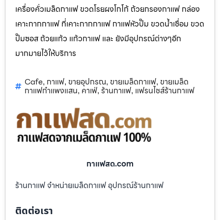
เครื่องคั่วเมล็ดกาแฟ ขวดโรยผงโกโก้ ถ้วยกรองกาแฟ กล่อง
เคาะกากกาแฟ ที่เคาะกากกาแฟ กาแฟหัวปั๊ม ขวดน้ำเชื่อม ขวด
ปั๊มซอส ถ้วยแก้ว แก้วกาแฟ และ ยังมีอุปกรณ์ต่างๆอีก
มากมายไว้ให้บริการ
Cafe
กาแฟ
ขายอุปกรณ
ขายเมล็ดกาแฟ
ขายเมล็ด
,
,
,
,
กาแฟกำแพงแสน
คาเฟ่
ร้านกาแฟ
แฟรนไชส์ร้านกาแฟ
,
,
,
กาแฟสด.com
ร้านกาแฟ จำหน่ายเมล็ดกาแฟ อุปกรณ์ร้านกาแฟ
ติดต่อเรา