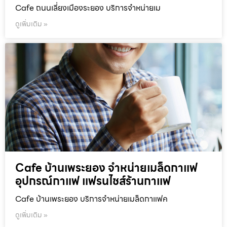
Cafe ถนนเลี่ยงเมืองระยอง บริการจำหน่ายเม
ดูเพิ่มเติม »
Cafe บ้านเพระยอง จำหน่ายเมล็ดกาแฟ
อุปกรณ์กาแฟ แฟรนไชส์ร้านกาแฟ
Cafe บ้านเพระยอง บริการจำหน่ายเมล็ดกาแฟค
ดูเพิ่มเติม »