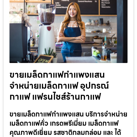
ขายเมล็ดกาแฟกำแพงแสน
จำหน่ายเมล็ดกาแฟ อุปกรณ์
กาแฟ แฟรนไชส์ร้านกาแฟ
ขายเมล็ดกาแฟกำแพงแสน บริการจำหน่าย
เมล็ดกาแฟคั่ว เกรดพรีเมี่ยม เมล็ดกาแฟ
คุณภาพดีเยี่ยม รสชาติกลมกล่อม และ ได้