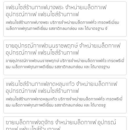
แฟรนไชส์ร้านกาแฟบางพระ จำหน่ายเมล็ดกาแฟ
อุปกรณ์กาแฟ แฟรนไชส์ร้านกาแฟ
แฟรนไชส์ร้านกาแฟบางพระ บริการจำหน่ายเมล็ดกาแฟคั่ว เกรดพรีเมี่ยม
เมล็ดกาแฟคุณภาพดีเยี่ยม รสชาติกลมกล่อม และ ได้มาตรฐาน จั
ขายอุปกรณ์กาแฟถนนราชพฤกษ์ จำหน่ายเมล็ดกาแฟ
อุปกรณ์กาแฟ แฟรนไชส์ร้านกาแฟ
ขายอุปกรณ์กาแฟถนนราชพฤกษ์ บริการจำหน่ายเมล็ดกาแฟคั่ว เกรดพรีเมี่
ยม เมล็ดกาแฟคุณภาพดีเยี่ยม รสชาติกลมกล่อม และ ได้มาตรฐาน
แฟรนไชส์ร้านกาแฟลาดหลุมแก้ว จำหน่ายเมล็ดกาแฟ
อุปกรณ์กาแฟ แฟรนไชส์ร้านกาแฟ
แฟรนไชส์ร้านกาแฟลาดหลุมแก้ว บริการจำหน่ายเมล็ดกาแฟคั่ว เกรดพรีเมี่
ยม เมล็ดกาแฟคุณภาพดีเยี่ยม รสชาติกลมกล่อม และ ได้มาตรฐ
ขายเมล็ดกาแฟจตุจักร จำหน่ายเมล็ดกาแฟ อุปกรณ์
กาแฟ แฟรนไชส์ร้านกาแฟ