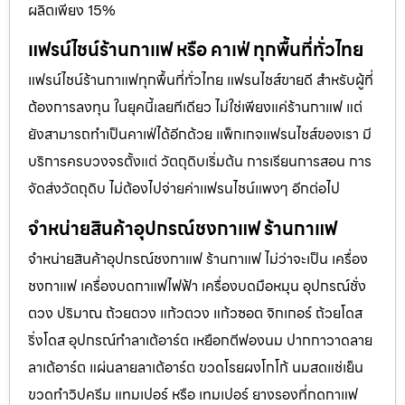
ผลิตเพียง 15%
แฟรน์ไชน์ร้านกาแฟ หรือ คาเฟ่ ทุกพื้นที่ทั่วไทย
แฟรน์ไชน์ร้านกาแฟทุกพื้นที่ทั่วไทย แฟรนไชส์ขายดี สำหรับผู้ที่
ต้องการลงทุน ในยุคนี้เลยทีเดียว ไม่ใช่เพียงแค่ร้านกาแฟ แต่
ยังสามารถทำเป็นคาเฟ่ได้อีกด้วย แพ็กเกจแฟรนไชส์ของเรา มี
บริการครบวงจรตั้งแต่ วัตถุดิบเริ่มต้น การเรียนการสอน การ
จัดส่งวัตถุดิบ ไม่ต้องไปจ่ายค่าเเฟรนไชน์แพงๆ อีกต่อไป
จำหน่ายสินค้าอุปกรณ์ชงกาแฟ ร้านกาแฟ
จำหน่ายสินค้าอุปกรณ์ชงกาแฟ ร้านกาแฟ ไม่ว่าจะเป็น เครื่อง
ชงกาแฟ เครื่องบดกาแฟไฟฟ้า เครื่องบดมือหมุน อุปกรณ์ชั่ง
ตวง ปริมาณ ถ้วยตวง แก้วตวง แก้วซอต จิกเกอร์ ถ้วยโดส
ริ่งโดส อุปกรณ์ทำลาเต้อาร์ต เหยือกตีฟองนม ปากกาวาดลาย
ลาเต้อาร์ต แผ่นลายลาเต้อาร์ต ขวดโรยผงโกโก้ นมสดแช่เย็น
ขวดทำวิปครีม แทมเปอร์ หรือ เทมเปอร์ ยางรองที่กดกาแฟ