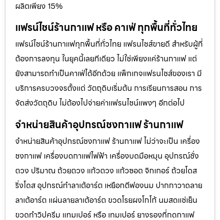
ผลิตเพียง 15%
แฟรน์ไชน์ร้านกาแฟ หรือ คาเฟ่ ทุกพื้นที่ทั่วไทย
แฟรน์ไชน์ร้านกาแฟทุกพื้นที่ทั่วไทย แฟรนไชส์ขายดี สำหรับผู้ที่
ต้องการลงทุน ในยุคนี้เลยทีเดียว ไม่ใช่เพียงแค่ร้านกาแฟ แต่
ยังสามารถทำเป็นคาเฟ่ได้อีกด้วย แพ็กเกจแฟรนไชส์ของเรา มี
บริการครบวงจรตั้งแต่ วัตถุดิบเริ่มต้น การเรียนการสอน การ
จัดส่งวัตถุดิบ ไม่ต้องไปจ่ายค่าเเฟรนไชน์แพงๆ อีกต่อไป
จำหน่ายสินค้าอุปกรณ์ชงกาแฟ ร้านกาแฟ
จำหน่ายสินค้าอุปกรณ์ชงกาแฟ ร้านกาแฟ ไม่ว่าจะเป็น เครื่อง
ชงกาแฟ เครื่องบดกาแฟไฟฟ้า เครื่องบดมือหมุน อุปกรณ์ชั่ง
ตวง ปริมาณ ถ้วยตวง แก้วตวง แก้วซอต จิกเกอร์ ถ้วยโดส
ริ่งโดส อุปกรณ์ทำลาเต้อาร์ต เหยือกตีฟองนม ปากกาวาดลาย
ลาเต้อาร์ต แผ่นลายลาเต้อาร์ต ขวดโรยผงโกโก้ นมสดแช่เย็น
ขวดทำวิปครีม แทมเปอร์ หรือ เทมเปอร์ ยางรองที่กดกาแฟ