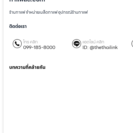
ร้านกาแฟ จำหน่ายเมล็ดกาแฟ อุปกรณ์ร้านกาแฟ
ติดต่อเรา
โทร คลิก
แอดไลน์ คลิก
099-185-8000
ID: @thethailink
บทความที่คล้ายกัน