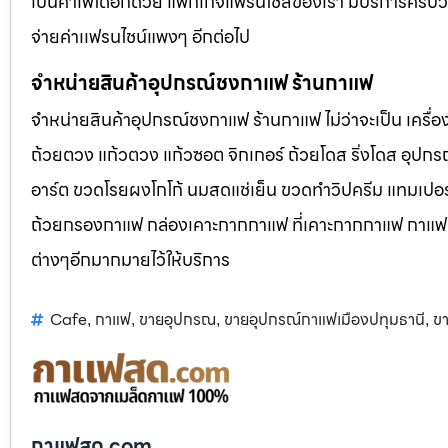
เป็นคาเฟ่ได้อีกด้วย แพ็กเกจแฟรนไชส์ของเรา มีบริการครบวงจ
จ่ายค่าเเฟรนไชน์แพงๆ อีกต่อไป
จำหน่ายสินค้าอุปกรณ์ชงกาแฟ ร้านกาแฟ
จำหน่ายสินค้าอุปกรณ์ชงกาแฟ ร้านกาแฟ ไม่ว่าจะเป็น เครื่
ถ้วยตวง แก้วตวง แก้วซอต จิกเกอร์ ถ้วยโดส ริ่งโดส อุปก
อาร์ต ขวดโรยผงโกโก้ นมสดแช่เย็น ขวดทำวิปครีม แทมเปอร์
ถ้วยกรองกาแฟ กล่องเคาะกากกาแฟ ที่เคาะกากกาแฟ กาแฟหัวป
ต่างๆอีกมากมายไว้ให้บริการ
Cafe
กาแฟ
ขายอุปกรณ
ขายอุปกรณ์กาแฟเมืองปทุมธานี
ข
,
,
,
,
กาแฟสด.com