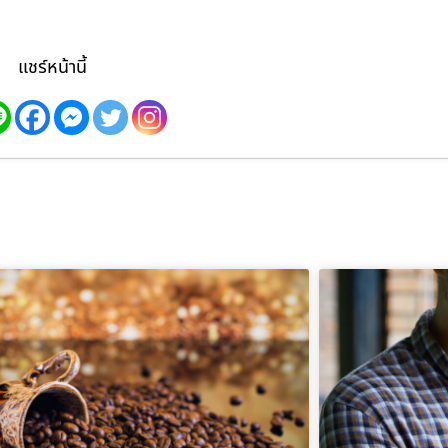
แชร์หน้านี้