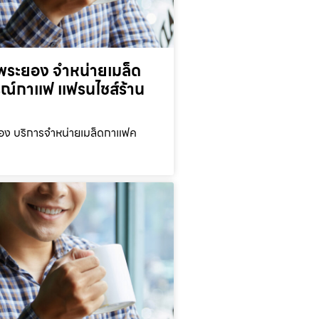
พระยอง จำหน่ายเมล็ด
ณ์กาแฟ แฟรนไชส์ร้าน
อง บริการจำหน่ายเมล็ดกาแฟค