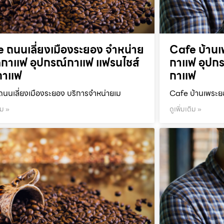
 ถนนเลี่ยงเมืองระยอง จำหน่าย
Cafe บ้านเ
ดกาแฟ อุปกรณ์กาแฟ แฟรนไชส์
กาแฟ อุปกร
กาแฟ
กาแฟ
นนเลี่ยงเมืองระยอง บริการจำหน่ายเม
Cafe บ้านเพระย
ิม »
ดูเพิ่มเติม »