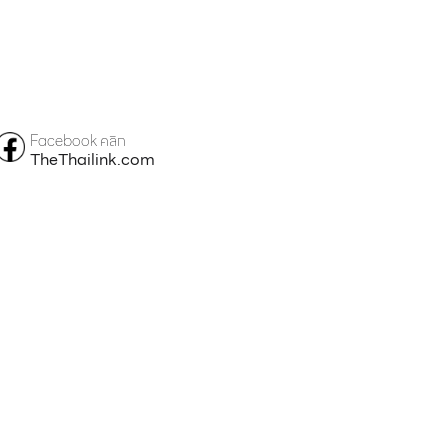
Facebook คลิก
TheThailink.com