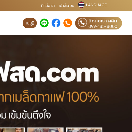
LANGUAGE
ติดต่อเรา
เข้าสู่ระบบ
ติดต่อเรา คลิก
เมนู
099-185-8000