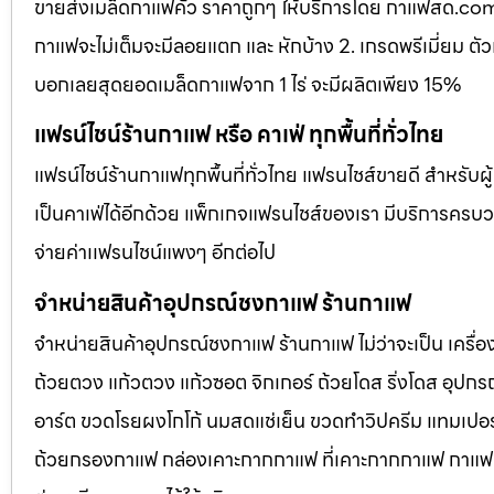
ขายส่งเมล็ดกาแฟคั่ว ราคาถูกๆ ให้บริการโดย กาแฟสด.com 
กาแฟจะไม่เต็มจะมีลอยแตก และ หักบ้าง 2. เกรดพรีเมี่ยม ต
บอกเลยสุดยอดเมล็ดกาแฟจาก 1 ไร่ จะมีผลิตเพียง 15%
แฟรน์ไชน์ร้านกาแฟ หรือ คาเฟ่ ทุกพื้นที่ทั่วไทย
แฟรน์ไชน์ร้านกาแฟทุกพื้นที่ทั่วไทย แฟรนไชส์ขายดี สำหรับผู
เป็นคาเฟ่ได้อีกด้วย แพ็กเกจแฟรนไชส์ของเรา มีบริการครบวงจ
จ่ายค่าเเฟรนไชน์แพงๆ อีกต่อไป
จำหน่ายสินค้าอุปกรณ์ชงกาแฟ ร้านกาแฟ
จำหน่ายสินค้าอุปกรณ์ชงกาแฟ ร้านกาแฟ ไม่ว่าจะเป็น เครื่
ถ้วยตวง แก้วตวง แก้วซอต จิกเกอร์ ถ้วยโดส ริ่งโดส อุปก
อาร์ต ขวดโรยผงโกโก้ นมสดแช่เย็น ขวดทำวิปครีม แทมเปอร์
ถ้วยกรองกาแฟ กล่องเคาะกากกาแฟ ที่เคาะกากกาแฟ กาแฟหัวป