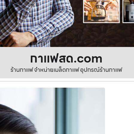
กาแฟสด.com
ร้านกาแฟ จำหน่ายเมล็ดกาแฟ อุปกรณ์ร้านกาแฟ