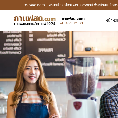
กาแฟสด.com
: ขายอุปกรณ์กาแฟอุบลราชธานี จำหน่ายเมล็ดก
กาแฟสด.com
หน้าหล
OFFICIAL WEBSITE