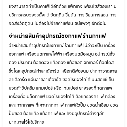
ยังสามารถทำเป็นคาเฟ่ได้อีกด้วย แพ็กเกจแฟรนไชส์ของเรา มี
บริการครบวงจรตั้งแต่ วัตถุดิบเริ่มต้น การเรียนการสอน การ
จัดส่งวัตถุดิบ ไม่ต้องไปจ่ายค่าเเฟรนไชน์แพงๆ อีกต่อไป
จำหน่ายสินค้าอุปกรณ์ชงกาแฟ ร้านกาแฟ
จำหน่ายสินค้าอุปกรณ์ชงกาแฟ ร้านกาแฟ ไม่ว่าจะเป็น เครื่อง
ชงกาแฟ เครื่องบดกาแฟไฟฟ้า เครื่องบดมือหมุน อุปกรณ์ชั่ง
ตวง ปริมาณ ถ้วยตวง แก้วตวง แก้วซอต จิกเกอร์ ถ้วยโดส
ริ่งโดส อุปกรณ์ทำลาเต้อาร์ต เหยือกตีฟองนม ปากกาวาดลาย
ลาเต้อาร์ต แผ่นลายลาเต้อาร์ต ขวดโรยผงโกโก้ นมสดแช่เย็น
ขวดทำวิปครีม แทมเปอร์ หรือ เทมเปอร์ ยางรองที่กดกาแฟ
เครื่องคั่วเมล็ดกาแฟ ขวดโรยผงโกโก้ ถ้วยกรองกาแฟ กล่อง
เคาะกากกาแฟ ที่เคาะกากกาแฟ กาแฟหัวปั๊ม ขวดน้ำเชื่อม ขวด
ปั๊มซอส ถ้วยแก้ว แก้วกาแฟ และ ยังมีอุปกรณ์ต่างๆอีก
มากมายไว้ให้บริการ