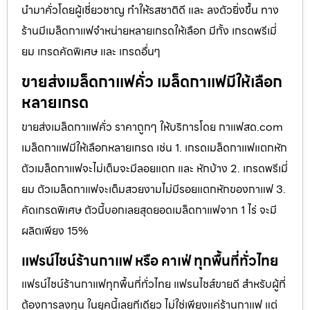
นำมาคั่วโดยผู้เชี่ยวชาญ ทำให้รสชาติดี และ ลงตัวยิ่งขึ้น ทาง
ร้านมีเมล็ดกาแฟจำหน่ายหลายเกรดให้เลือก มีทั้ง เกรดพรีเมี่
ยม เกรดคัดพิเศษ และ เกรดอื่นๆ
ขายส่งเมล็ดกาแฟคั่ว เมล็ดกาแฟมีให้เลือก
หลายเกรด
ขายส่งเมล็ดกาแฟคั่ว ราคาถูกๆ ให้บริการโดย กาแฟสด.com
เมล็ดกาแฟมีให้เลือกหลายเกรด เช่น 1. เกรดเมล็ดกาแฟแตกหัก
ตัวเมล็ดกาแฟจะไม่เต็มจะมีลอยแตก และ หักบ้าง 2. เกรดพรีเมี่
ยม ตัวเมล็ดกาแฟจะเต็มสวยงามไม่มีรอยแตกหักของกาแฟ 3.
คัดเกรดพิเศษ ตัวนี้บอกเลยสุดยอดเมล็ดกาแฟจาก 1 ไร่ จะมี
ผลิตเพียง 15%
แฟรน์ไชน์ร้านกาแฟ หรือ คาเฟ่ ทุกพื้นที่ทั่วไทย
แฟรน์ไชน์ร้านกาแฟทุกพื้นที่ทั่วไทย แฟรนไชส์ขายดี สำหรับผู้ที่
ต้องการลงทุน ในยุคนี้เลยทีเดียว ไม่ใช่เพียงแค่ร้านกาแฟ แต่