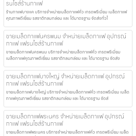
รนไชส์ร้านกาแฟ
ร้านกาแฟบางแค บริการจำหน่ายเมล็ดกาแฟคั่ว เกรดพรีเมี่ยม เมล็ดกาแฟ
คุณภาพดีเยี่ยม รสชาติกลมกล่อม และ ได้มาตรฐาน จัดส่งทั่วไ
ขายเมล็ดกาแฟนครพนม จำหน่ายเมล็ดกาแฟ อุปกรณ์
กาแฟ แฟรนไชส์ร้านกาแฟ
ขายเมล็ดกาแฟนครพนม บริการจำหน่ายเมล็ดกาแฟคั่ว เกรดพรีเมี่ยม
เมล็ดกาแฟคุณภาพดีเยี่ยม รสชาติกลมกล่อม และ ได้มาตรฐาน จัดส่ง
ขายเมล็ดกาแฟบางใหญ่ จำหน่ายเมล็ดกาแฟ อุปกรณ์
กาแฟ แฟรนไชส์ร้านกาแฟ
ขายเมล็ดกาแฟบางใหญ่ บริการจำหน่ายเมล็ดกาแฟคั่ว เกรดพรีเมี่ยม เมล็ด
กาแฟคุณภาพดีเยี่ยม รสชาติกลมกล่อม และ ได้มาตรฐาน จัดส่
ขายเมล็ดกาแฟพระนคร จำหน่ายเมล็ดกาแฟ อุปกรณ์
กาแฟ แฟรนไชส์ร้านกาแฟ
ขายเมล็ดกาแฟพระนคร บริการจำหน่ายเมล็ดกาแฟคั่ว เกรดพรีเมี่ยม เมล็ด