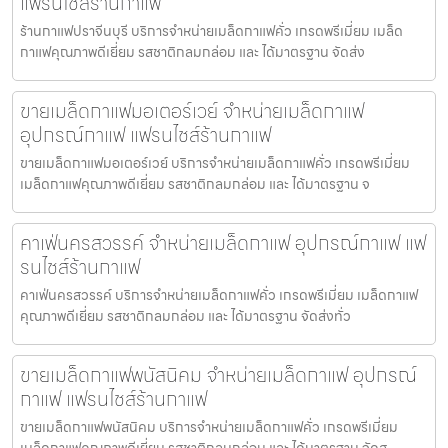
แฟรนไชส์ร้านกาแฟ
ร้านกาแฟปราจีนบุรี บริการจำหน่ายเมล็ดกาแฟคั่ว เกรดพรีเมี่ยม เมล็ด
กาแฟคุณภาพดีเยี่ยม รสชาติกลมกล่อม และ ได้มาตรฐาน จัดส่ง
ขายเมล็ดกาแฟมอเตอร์เวย์ จำหน่ายเมล็ดกาแฟ
อุปกรณ์กาแฟ แฟรนไชส์ร้านกาแฟ
ขายเมล็ดกาแฟมอเตอร์เวย์ บริการจำหน่ายเมล็ดกาแฟคั่ว เกรดพรีเมี่ยม
เมล็ดกาแฟคุณภาพดีเยี่ยม รสชาติกลมกล่อม และ ได้มาตรฐาน จ
คาเฟ่นครสวรรค์ จำหน่ายเมล็ดกาแฟ อุปกรณ์กาแฟ แฟ
รนไชส์ร้านกาแฟ
คาเฟ่นครสวรรค์ บริการจำหน่ายเมล็ดกาแฟคั่ว เกรดพรีเมี่ยม เมล็ดกาแฟ
คุณภาพดีเยี่ยม รสชาติกลมกล่อม และ ได้มาตรฐาน จัดส่งทั่ว
ขายเมล็ดกาแฟพนัสนิคม จำหน่ายเมล็ดกาแฟ อุปกรณ์
กาแฟ แฟรนไชส์ร้านกาแฟ
ขายเมล็ดกาแฟพนัสนิคม บริการจำหน่ายเมล็ดกาแฟคั่ว เกรดพรีเมี่ยม
เมล็ดกาแฟคุณภาพดีเยี่ยม รสชาติกลมกล่อม และ ได้มาตรฐาน จัดส