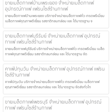
ขายเมล็ดกาแฟบ้านเพระยอง จำหน่ายเมล็ดกาแฟ
อุปกรณ์กาแฟ แฟรนไชส์ร้านกาแฟ
ขายเมล็ดกาแฟบ้านเพระยอง บริการจำหน่ายเมล็ดกาแฟคั่ว เกรดพรีเมี่ยม
เมล็ดกาแฟคุณภาพดีเยี่ยม รสชาติกลมกล่อม และ ได้มาตรฐาน จ
ขายเมล็ดกาแฟบุรีรัมย์ จำหน่ายเมล็ดกาแฟ อุปกรณ์
กาแฟ แฟรนไชส์ร้านกาแฟ
ขายเมล็ดกาแฟบุรีรัมย์ บริการจำหน่ายเมล็ดกาแฟคั่ว เกรดพรีเมี่ยม เมล็ด
กาแฟคุณภาพดีเยี่ยม รสชาติกลมกล่อม และ ได้มาตรฐาน จัด
คาเฟ่ปทุมวัน จำหน่ายเมล็ดกาแฟ อุปกรณ์กาแฟ แฟรน
ไชส์ร้านกาแฟ
คาเฟ่ปทุมวัน บริการจำหน่ายเมล็ดกาแฟคั่ว เกรดพรีเมี่ยม เมล็ดกาแฟ
คุณภาพดีเยี่ยม รสชาติกลมกล่อม และ ได้มาตรฐาน จัดส่งทั่วไท
ขายเมล็ดกาแฟเพชรบุรี จำหน่ายเมล็ดกาแฟ อุปกรณ์
กาแฟ แฟรนไชส์ร้านกาแฟ