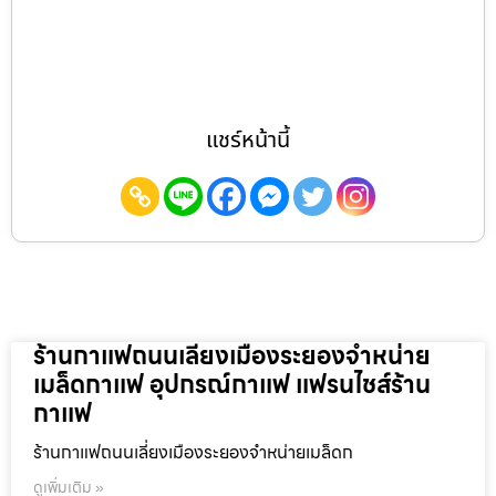
แชร์หน้านี้
ร้านกาแฟถนนเลี่ยงเมืองระยองจำหน่าย
เมล็ดกาแฟ อุปกรณ์กาแฟ แฟรนไชส์ร้าน
กาแฟ
ร้านกาแฟถนนเลี่ยงเมืองระยองจำหน่ายเมล็ดก
ดูเพิ่มเติม »