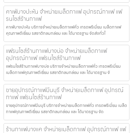
คาเฟ่บางปะหัน จำหน่ายเมล็ดกาแฟ อุปกรณ์กาแฟ แฟ
รนไชส์ร้านกาแฟ
คาเฟ่บางปะหัน บริการจำหน่ายเมล็ดกาแฟคั่ว เกรดพรีเมี่ยม เมล็ดกาแฟ
คุณภาพดีเยี่ยม รสชาติกลมกล่อม และ ได้มาตรฐาน จัดส่งทั่วไ
แฟรนไชส์ร้านกาแฟบางบ่อ จำหน่ายเมล็ดกาแฟ
อุปกรณ์กาแฟ แฟรนไชส์ร้านกาแฟ
แฟรนไชส์ร้านกาแฟบางบ่อ บริการจำหน่ายเมล็ดกาแฟคั่ว เกรดพรีเมี่ยม
เมล็ดกาแฟคุณภาพดีเยี่ยม รสชาติกลมกล่อม และ ได้มาตรฐาน จั
ขายอุปกรณ์กาแฟมีนบุรี จำหน่ายเมล็ดกาแฟ อุปกรณ์
กาแฟ แฟรนไชส์ร้านกาแฟ
ขายอุปกรณ์กาแฟมีนบุรี บริการจำหน่ายเมล็ดกาแฟคั่ว เกรดพรีเมี่ยม เมล็ด
กาแฟคุณภาพดีเยี่ยม รสชาติกลมกล่อม และ ได้มาตรฐาน จัด
ร้านกาแฟบางแค จำหน่ายเมล็ดกาแฟ อุปกรณ์กาแฟ แฟ