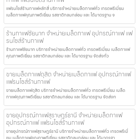
แฟรนไชส์ร้านกาแฟหลักสี่ บริการจำหน่ายเมล็ดกาแฟคั่ว เกรดพรีเมี่ยม
เมล็ดกาแฟคุณภาพดีเยี่ยม รสชาติกลมกล่อม และ ได้มาตรฐาน จ
ร้านกาแฟชัยนาท จำหน่ายเมล็ดกาแฟ อุปกรณ์กาแฟ แฟ
รนไชส์ร้านกาแฟ
ร้านกาแฟชัยนาท บริการจำหน่ายเมล็ดกาแฟคั่ว เกรดพรีเมี่ยม เมล็ดกาแฟ
คุณภาพดีเยี่ยม รสชาติกลมกล่อม และ ได้มาตรฐาน จัดส่งทั่ว
ขายเมล็ดกาแฟดุสิต จำหน่ายเมล็ดกาแฟ อุปกรณ์กาแฟ
แฟรนไชส์ร้านกาแฟ
ขายเมล็ดกาแฟดุสิต บริการจำหน่ายเมล็ดกาแฟคั่ว เกรดพรีเมี่ยม เมล็ด
กาแฟคุณภาพดีเยี่ยม รสชาติกลมกล่อม และ ได้มาตรฐาน จัดส่งท
ขายอุปกรณ์กาแฟสุราษฎร์ธานี จำหน่ายเมล็ดกาแฟ
อุปกรณ์กาแฟ แฟรนไชส์ร้านกาแฟ
ขายอุปกรณ์กาแฟสุราษฎร์ธานี บริการจำหน่ายเมล็ดกาแฟคั่ว เกรดพรีเมี่
ยม เมล็ดกาแฟคุณภาพดีเยี่ยม รสชาติกลมกล่อม และ ได้มาตรฐา