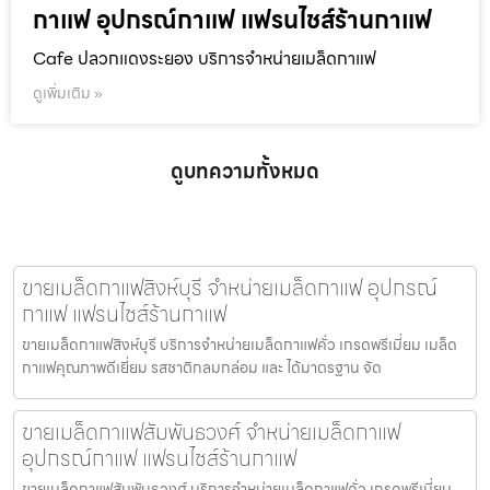
กาแฟ อุปกรณ์กาแฟ แฟรนไชส์ร้านกาแฟ
Cafe ปลวกแดงระยอง บริการจำหน่ายเมล็ดกาแฟ
ดูเพิ่มเติม »
ดูบทความทั้งหมด
ขายเมล็ดกาแฟสิงห์บุรี จำหน่ายเมล็ดกาแฟ อุปกรณ์
กาแฟ แฟรนไชส์ร้านกาแฟ
ขายเมล็ดกาแฟสิงห์บุรี บริการจำหน่ายเมล็ดกาแฟคั่ว เกรดพรีเมี่ยม เมล็ด
กาแฟคุณภาพดีเยี่ยม รสชาติกลมกล่อม และ ได้มาตรฐาน จัด
ขายเมล็ดกาแฟสัมพันธวงศ์ จำหน่ายเมล็ดกาแฟ
อุปกรณ์กาแฟ แฟรนไชส์ร้านกาแฟ
ขายเมล็ดกาแฟสัมพันธวงศ์ บริการจำหน่ายเมล็ดกาแฟคั่ว เกรดพรีเมี่ยม