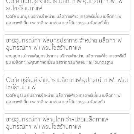
Cafe นนทบุรี จำหน่ายเมล็ดกาแฟ อุปกรณ์กาแฟ แฟ
รนไชส์ร้านกาแฟ
Cafe นนทบุรี บริการจำหน่ายเมล็ดกาแฟคั่ว เกรดพรีเมี่ยม เมล็ดกาแฟ
คุณภาพดีเยี่ยม รสชาติกลมกล่อม และ ได้มาตรฐาน จัดส่งทั่วไท
ขายอุปกรณ์กาแฟสมุทรปราการ จำหน่ายเมล็ดกาแฟ
อุปกรณ์กาแฟ แฟรนไชส์ร้านกาแฟ
ขายอุปกรณ์กาแฟสมุทรปราการ บริการจำหน่ายเมล็ดกาแฟคั่ว เกรดพรีเมี่
ยม เมล็ดกาแฟคุณภาพดีเยี่ยม รสชาติกลมกล่อม และ ได้มาตรฐาน
Cafe บุรีรัมย์ จำหน่ายเมล็ดกาแฟ อุปกรณ์กาแฟ แฟรน
ไชส์ร้านกาแฟ
Cafe บุรีรัมย์ บริการจำหน่ายเมล็ดกาแฟคั่ว เกรดพรีเมี่ยม เมล็ดกาแฟ
คุณภาพดีเยี่ยม รสชาติกลมกล่อม และ ได้มาตรฐาน จัดส่งทั่ว
ขายอุปกรณ์กาแฟสามโคก จำหน่ายเมล็ดกาแฟ
อุปกรณ์กาแฟ แฟรนไชส์ร้านกาแฟ