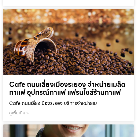
Cafe ถนนเลี่ยงเมืองระยอง จำหน่ายเมล็ด
กาแฟ อุปกรณ์กาแฟ แฟรนไชส์ร้านกาแฟ
Cafe ถนนเลี่ยงเมืองระยอง บริการจำหน่ายเม
ดูเพิ่มเติม »