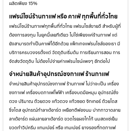
ผลิตเพียง 15%
แฟรน์ไชน์ร้านกาแฟ หรือ คาเฟ่ ทุกพื้นที่ทั่วไทย
แฟรน์ไชน์ร้านกาแฟทุกพื้นที่ทั่วไทย แฟรนไชส์ขายดี สำหรับผู้ที่
ต้องการลงทุน ในยุคนี้เลยทีเดียว ไม่ใช่เพียงแค่ร้านกาแฟ แต่
ยังสามารถทำเป็นคาเฟ่ได้อีกด้วย แพ็กเกจแฟรนไชส์ของเรา มี
บริการครบวงจรตั้งแต่ วัตถุดิบเริ่มต้น การเรียนการสอน การ
จัดส่งวัตถุดิบ ไม่ต้องไปจ่ายค่าเเฟรนไชน์แพงๆ อีกต่อไป
จำหน่ายสินค้าอุปกรณ์ชงกาแฟ ร้านกาแฟ
จำหน่ายสินค้าอุปกรณ์ชงกาแฟ ร้านกาแฟ ไม่ว่าจะเป็น เครื่อง
ชงกาแฟ เครื่องบดกาแฟไฟฟ้า เครื่องบดมือหมุน อุปกรณ์ชั่ง
ตวง ปริมาณ ถ้วยตวง แก้วตวง แก้วซอต จิกเกอร์ ถ้วยโดส
ริ่งโดส อุปกรณ์ทำลาเต้อาร์ต เหยือกตีฟองนม ปากกาวาดลาย
ลาเต้อาร์ต แผ่นลายลาเต้อาร์ต ขวดโรยผงโกโก้ นมสดแช่เย็น
ขวดทำวิปครีม แทมเปอร์ หรือ เทมเปอร์ ยางรองที่กดกาแฟ