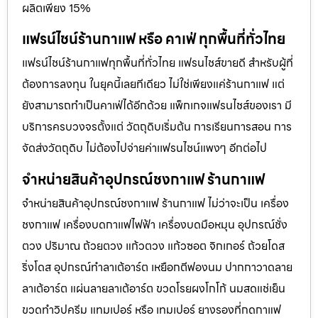
ผลิตเพียง 15%
แฟรน์ไชน์ร้านกาแฟ หรือ คาเฟ่ ทุกพื้นที่ทั่วไทย
แฟรน์ไชน์ร้านกาแฟทุกพื้นที่ทั่วไทย แฟรนไชส์ขายดี สำหรับผู้ที่
ต้องการลงทุน ในยุคนี้เลยทีเดียว ไม่ใช่เพียงแค่ร้านกาแฟ แต่
ยังสามารถทำเป็นคาเฟ่ได้อีกด้วย แพ็กเกจแฟรนไชส์ของเรา มี
บริการครบวงจรตั้งแต่ วัตถุดิบเริ่มต้น การเรียนการสอน การ
จัดส่งวัตถุดิบ ไม่ต้องไปจ่ายค่าเเฟรนไชน์แพงๆ อีกต่อไป
จำหน่ายสินค้าอุปกรณ์ชงกาแฟ ร้านกาแฟ
จำหน่ายสินค้าอุปกรณ์ชงกาแฟ ร้านกาแฟ ไม่ว่าจะเป็น เครื่อง
ชงกาแฟ เครื่องบดกาแฟไฟฟ้า เครื่องบดมือหมุน อุปกรณ์ชั่ง
ตวง ปริมาณ ถ้วยตวง แก้วตวง แก้วซอต จิกเกอร์ ถ้วยโดส
ริ่งโดส อุปกรณ์ทำลาเต้อาร์ต เหยือกตีฟองนม ปากกาวาดลาย
ลาเต้อาร์ต แผ่นลายลาเต้อาร์ต ขวดโรยผงโกโก้ นมสดแช่เย็น
ขวดทำวิปครีม แทมเปอร์ หรือ เทมเปอร์ ยางรองที่กดกาแฟ