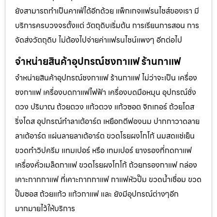
ยังสามารถทำเป็นคาเฟ่ได้อีกด้วย แพ็กเกจแฟรนไชส์ของเรา มี
บริการครบวงจรตั้งแต่ วัตถุดิบเริ่มต้น การเรียนการสอน การ
จัดส่งวัตถุดิบ ไม่ต้องไปจ่ายค่าเเฟรนไชน์แพงๆ อีกต่อไป
จำหน่ายสินค้าอุปกรณ์ชงกาแฟ ร้านกาแฟ
จำหน่ายสินค้าอุปกรณ์ชงกาแฟ ร้านกาแฟ ไม่ว่าจะเป็น เครื่อง
ชงกาแฟ เครื่องบดกาแฟไฟฟ้า เครื่องบดมือหมุน อุปกรณ์ชั่ง
ตวง ปริมาณ ถ้วยตวง แก้วตวง แก้วซอต จิกเกอร์ ถ้วยโดส
ริ่งโดส อุปกรณ์ทำลาเต้อาร์ต เหยือกตีฟองนม ปากกาวาดลาย
ลาเต้อาร์ต แผ่นลายลาเต้อาร์ต ขวดโรยผงโกโก้ นมสดแช่เย็น
ขวดทำวิปครีม แทมเปอร์ หรือ เทมเปอร์ ยางรองที่กดกาแฟ
เครื่องคั่วเมล็ดกาแฟ ขวดโรยผงโกโก้ ถ้วยกรองกาแฟ กล่อง
เคาะกากกาแฟ ที่เคาะกากกาแฟ กาแฟหัวปั๊ม ขวดน้ำเชื่อม ขวด
ปั๊มซอส ถ้วยแก้ว แก้วกาแฟ และ ยังมีอุปกรณ์ต่างๆอีก
มากมายไว้ให้บริการ