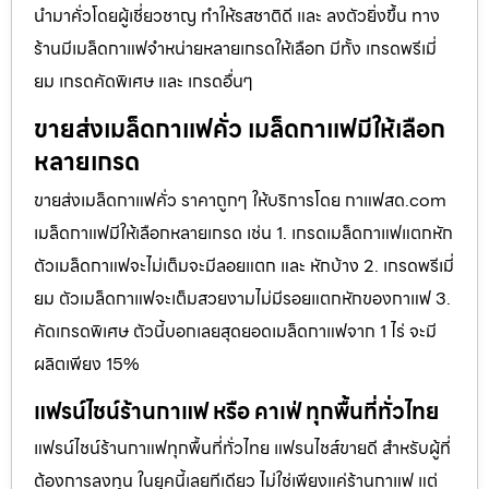
นำมาคั่วโดยผู้เชี่ยวชาญ ทำให้รสชาติดี และ ลงตัวยิ่งขึ้น ทาง
ร้านมีเมล็ดกาแฟจำหน่ายหลายเกรดให้เลือก มีทั้ง เกรดพรีเมี่
ยม เกรดคัดพิเศษ และ เกรดอื่นๆ
ขายส่งเมล็ดกาแฟคั่ว เมล็ดกาแฟมีให้เลือก
หลายเกรด
ขายส่งเมล็ดกาแฟคั่ว ราคาถูกๆ ให้บริการโดย กาแฟสด.com
เมล็ดกาแฟมีให้เลือกหลายเกรด เช่น 1. เกรดเมล็ดกาแฟแตกหัก
ตัวเมล็ดกาแฟจะไม่เต็มจะมีลอยแตก และ หักบ้าง 2. เกรดพรีเมี่
ยม ตัวเมล็ดกาแฟจะเต็มสวยงามไม่มีรอยแตกหักของกาแฟ 3.
คัดเกรดพิเศษ ตัวนี้บอกเลยสุดยอดเมล็ดกาแฟจาก 1 ไร่ จะมี
ผลิตเพียง 15%
แฟรน์ไชน์ร้านกาแฟ หรือ คาเฟ่ ทุกพื้นที่ทั่วไทย
แฟรน์ไชน์ร้านกาแฟทุกพื้นที่ทั่วไทย แฟรนไชส์ขายดี สำหรับผู้ที่
ต้องการลงทุน ในยุคนี้เลยทีเดียว ไม่ใช่เพียงแค่ร้านกาแฟ แต่