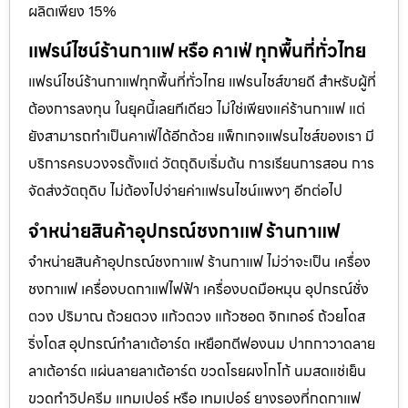
ผลิตเพียง 15%
แฟรน์ไชน์ร้านกาแฟ หรือ คาเฟ่ ทุกพื้นที่ทั่วไทย
แฟรน์ไชน์ร้านกาแฟทุกพื้นที่ทั่วไทย แฟรนไชส์ขายดี สำหรับผู้ที่
ต้องการลงทุน ในยุคนี้เลยทีเดียว ไม่ใช่เพียงแค่ร้านกาแฟ แต่
ยังสามารถทำเป็นคาเฟ่ได้อีกด้วย แพ็กเกจแฟรนไชส์ของเรา มี
บริการครบวงจรตั้งแต่ วัตถุดิบเริ่มต้น การเรียนการสอน การ
จัดส่งวัตถุดิบ ไม่ต้องไปจ่ายค่าเเฟรนไชน์แพงๆ อีกต่อไป
จำหน่ายสินค้าอุปกรณ์ชงกาแฟ ร้านกาแฟ
จำหน่ายสินค้าอุปกรณ์ชงกาแฟ ร้านกาแฟ ไม่ว่าจะเป็น เครื่อง
ชงกาแฟ เครื่องบดกาแฟไฟฟ้า เครื่องบดมือหมุน อุปกรณ์ชั่ง
ตวง ปริมาณ ถ้วยตวง แก้วตวง แก้วซอต จิกเกอร์ ถ้วยโดส
ริ่งโดส อุปกรณ์ทำลาเต้อาร์ต เหยือกตีฟองนม ปากกาวาดลาย
ลาเต้อาร์ต แผ่นลายลาเต้อาร์ต ขวดโรยผงโกโก้ นมสดแช่เย็น
ขวดทำวิปครีม แทมเปอร์ หรือ เทมเปอร์ ยางรองที่กดกาแฟ