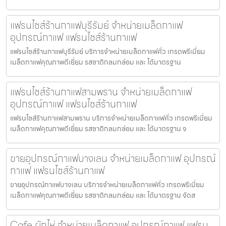
แฟรนไชส์ร้านกาแฟบุรีรัมย์ จำหน่ายเมล็ดกาแฟ
อุปกรณ์กาแฟ แฟรนไชส์ร้านกาแฟ
แฟรนไชส์ร้านกาแฟบุรีรัมย์ บริการจำหน่ายเมล็ดกาแฟคั่ว เกรดพรีเมี่ยม
เมล็ดกาแฟคุณภาพดีเยี่ยม รสชาติกลมกล่อม และ ได้มาตรฐาน
แฟรนไชส์ร้านกาแฟสามพราน จำหน่ายเมล็ดกาแฟ
อุปกรณ์กาแฟ แฟรนไชส์ร้านกาแฟ
แฟรนไชส์ร้านกาแฟสามพราน บริการจำหน่ายเมล็ดกาแฟคั่ว เกรดพรีเมี่ยม
เมล็ดกาแฟคุณภาพดีเยี่ยม รสชาติกลมกล่อม และ ได้มาตรฐาน จ
ขายอุปกรณ์กาแฟบางเลน จำหน่ายเมล็ดกาแฟ อุปกรณ์
กาแฟ แฟรนไชส์ร้านกาแฟ
ขายอุปกรณ์กาแฟบางเลน บริการจำหน่ายเมล็ดกาแฟคั่ว เกรดพรีเมี่ยม
เมล็ดกาแฟคุณภาพดีเยี่ยม รสชาติกลมกล่อม และ ได้มาตรฐาน จัดส
Cafe ผักไห่ จำหน่ายเมล็ดกาแฟ อุปกรณ์กาแฟ แฟรน