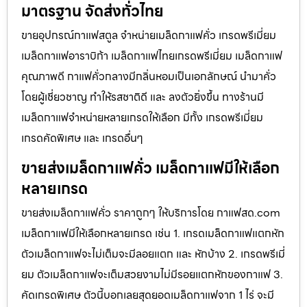
มาตรฐาน จัดส่งทั่วไทย
ขายอุปกรณ์กาแฟสตูล จำหน่ายเมล็ดกาแฟคั่ว เกรดพรีเมี่ยม
เมล็ดกาแฟอาราบิก้า เมล็ดกาแฟไทยเกรดพรีเมี่ยม เมล็ดกาแฟ
คุณภาพดี กาแฟคั่วกลางมีกลิ่นหอมเป็นเอกลักษณ์ นำมาคั่ว
โดยผู้เชี่ยวชาญ ทำให้รสชาติดี และ ลงตัวยิ่งขึ้น ทางร้านมี
เมล็ดกาแฟจำหน่ายหลายเกรดให้เลือก มีทั้ง เกรดพรีเมี่ยม
เกรดคัดพิเศษ และ เกรดอื่นๆ
ขายส่งเมล็ดกาแฟคั่ว เมล็ดกาแฟมีให้เลือก
หลายเกรด
ขายส่งเมล็ดกาแฟคั่ว ราคาถูกๆ ให้บริการโดย กาแฟสด.com
เมล็ดกาแฟมีให้เลือกหลายเกรด เช่น 1. เกรดเมล็ดกาแฟแตกหัก
ตัวเมล็ดกาแฟจะไม่เต็มจะมีลอยแตก และ หักบ้าง 2. เกรดพรีเมี่
ยม ตัวเมล็ดกาแฟจะเต็มสวยงามไม่มีรอยแตกหักของกาแฟ 3.
คัดเกรดพิเศษ ตัวนี้บอกเลยสุดยอดเมล็ดกาแฟจาก 1 ไร่ จะมี