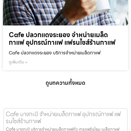
Cafe ปลวกแดงระยอง จำหน่ายเมล็ด
กาแฟ อุปกรณ์กาแฟ แฟรนไชส์ร้านกาแฟ
Cafe ปลวกแดงระยอง บริการจำหน่ายเมล็ดกาแฟ
ดูเพิ่มเติม »
ดูบทความทั้งหมด
Cafe บางกะปิ จำหน่ายเมล็ดกาแฟ อุปกรณ์กาแฟ แฟ
รนไชส์ร้านกาแฟ
Cafe บางกะปิ บริการจำหน่ายเมล็ดกาแฟคั่ว เกรดพรีเมี่ยม เมล็ดกาแฟ