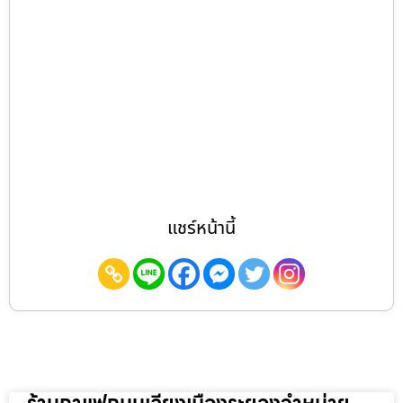
แชร์หน้านี้