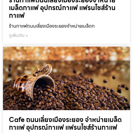
ร้านกาแฟถนนเลี่ยงเมืองระยองจำหน่าย
เมล็ดกาแฟ อุปกรณ์กาแฟ แฟรนไชส์ร้าน
กาแฟ
ร้านกาแฟถนนเลี่ยงเมืองระยองจำหน่ายเมล็ดก
ดูเพิ่มเติม »
Cafe ถนนเลี่ยงเมืองระยอง จำหน่ายเมล็ด
กาแฟ อุปกรณ์กาแฟ แฟรนไชส์ร้านกาแฟ