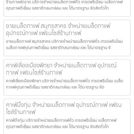
ร้านกาแฟตราด บริการจำหน่ายเมล็ดกาแฟคั่ว เกรดพรีเมี่ยม เมล็ดกาแฟ
คุณภาพดีเยี่ยม รสชาติกลมกล่อม และ ได้มาตรฐาน จัดส่งทั่วไท
ขายเมล็ดกาแฟ สมุทรสาคร จำหน่ายเมล็ดกาแฟ
อุปกรณ์กาแฟ แฟรนไชส์ร้านกาแฟ
ขายเมล็ดกาแฟ สมุทรสาคร บริการจำหน่ายเมล็ดกาแฟคั่ว เกรดพรีเมี่ยม
เมล็ดกาแฟคุณภาพดีเยี่ยม รสชาติกลมกล่อม และ ได้มาตรฐาน จั
คาเฟ่เลี่องเมืองพัทยา จำหน่ายเมล็ดกาแฟ อุปกรณ์
กาแฟ แฟรนไชส์ร้านกาแฟ
คาเฟ่เลี่องเมืองพัทยา บริการจำหน่ายเมล็ดกาแฟคั่ว เกรดพรีเมี่ยม เมล็ด
กาแฟคุณภาพดีเยี่ยม รสชาติกลมกล่อม และ ได้มาตรฐาน จัด
คาเฟ่บึงกุ่ม จำหน่ายเมล็ดกาแฟ อุปกรณ์กาแฟ แฟรน
ไชส์ร้านกาแฟ
คาเฟ่บึงกุ่ม บริการจำหน่ายเมล็ดกาแฟคั่ว เกรดพรีเมี่ยม เมล็ดกาแฟ
คุณภาพดีเยี่ยม รสชาติกลมกล่อม และ ได้มาตรฐาน จัดส่งทั่วไท