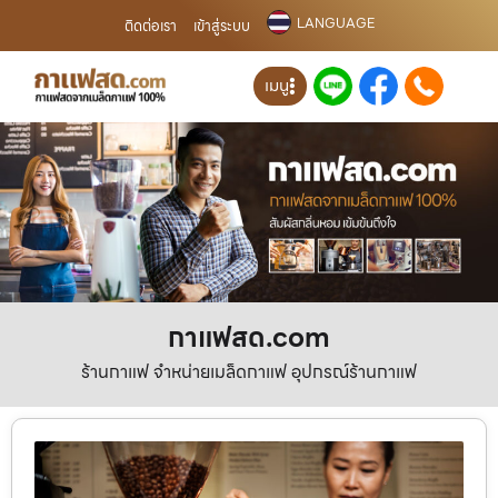
LANGUAGE
ติดต่อเรา
เข้าสู่ระบบ
เมนู
กาแฟสด.com
ร้านกาแฟ จำหน่ายเมล็ดกาแฟ อุปกรณ์ร้านกาแฟ