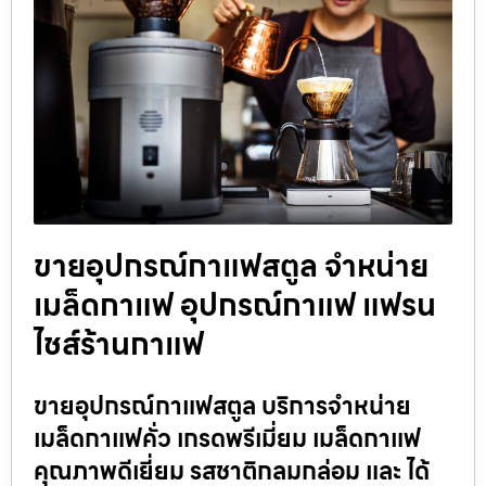
ขายอุปกรณ์กาแฟสตูล จำหน่าย
เมล็ดกาแฟ อุปกรณ์กาแฟ แฟรน
ไชส์ร้านกาแฟ
ขายอุปกรณ์กาแฟสตูล บริการจำหน่าย
เมล็ดกาแฟคั่ว เกรดพรีเมี่ยม เมล็ดกาแฟ
คุณภาพดีเยี่ยม รสชาติกลมกล่อม และ ได้