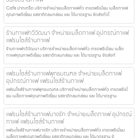
Cafe ปากเกร็ด บริการจำหน่ายเมล็ดกาแฟคั่ว เกรดพรีเมี่ยม เมล็ดกาแฟ
คุณภาพดีเยี่ยม รสชาติกลมกล่อม และ ได้มาตรฐาน จัดส่งทั่วไ
ร้านกาแฟทวีวัฒนา จำหน่ายเมล็ดกาแฟ อุปกรณ์กาแฟ
แฟรนไชส์ร้านกาแฟ
ร้านกาแฟทวีวัฒนา บริการจำหน่ายเมล็ดกาแฟคั่ว เกรดพรีเมี่ยม เมล็ด
กาแฟคุณภาพดีเยี่ยม รสชาติกลมกล่อม และ ได้มาตรฐาน จัดส่งทั
แฟรนไชส์ร้านกาแฟพุทธมณฑล จำหน่ายเมล็ดกาแฟ
อุปกรณ์กาแฟ แฟรนไชส์ร้านกาแฟ
แฟรนไชส์ร้านกาแฟพุทธมณฑล บริการจำหน่ายเมล็ดกาแฟคั่ว เกรดพรีเมี่
ยม เมล็ดกาแฟคุณภาพดีเยี่ยม รสชาติกลมกล่อม และ ได้มาตรฐาน
แฟรนไชส์ร้านกาแฟบางรัก จำหน่ายเมล็ดกาแฟ อุปกรณ์
กาแฟ แฟรนไชส์ร้านกาแฟ
แฟรนไชส์ร้านกาแฟบางรัก บริการจำหน่ายเมล็ดกาแฟคั่ว เกรดพรีเมี่ยม
เมล็ดกาแฟคุณภาพดีเยี่ยม รสชาติกลมกล่อม และ ได้มาตรฐาน จั