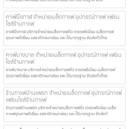
คาเฟ่บึงกาฬ จำหน่ายเมล็ดกาแฟ อุปกรณ์กาแฟ แฟรน
ไชส์ร้านกาแฟ
คาเฟ่บึงกาฬ บริการจำหน่ายเมล็ดกาแฟคั่ว เกรดพรีเมี่ยม เมล็ดกาแฟ
คุณภาพดีเยี่ยม รสชาติกลมกล่อม และ ได้มาตรฐาน จัดส่งทั่วไทย
คาเฟ่บางบาล จำหน่ายเมล็ดกาแฟ อุปกรณ์กาแฟ แฟรน
ไชส์ร้านกาแฟ
คาเฟ่บางบาล บริการจำหน่ายเมล็ดกาแฟคั่ว เกรดพรีเมี่ยม เมล็ดกาแฟ
คุณภาพดีเยี่ยม รสชาติกลมกล่อม และ ได้มาตรฐาน จัดส่งทั่วไทย
ร้านกาแฟบ้านแพรก จำหน่ายเมล็ดกาแฟ อุปกรณ์กาแฟ
แฟรนไชส์ร้านกาแฟ
ร้านกาแฟบ้านแพรก บริการจำหน่ายเมล็ดกาแฟคั่ว เกรดพรีเมี่ยม เมล็ด
กาแฟคุณภาพดีเยี่ยม รสชาติกลมกล่อม และ ได้มาตรฐาน จัดส่งทั